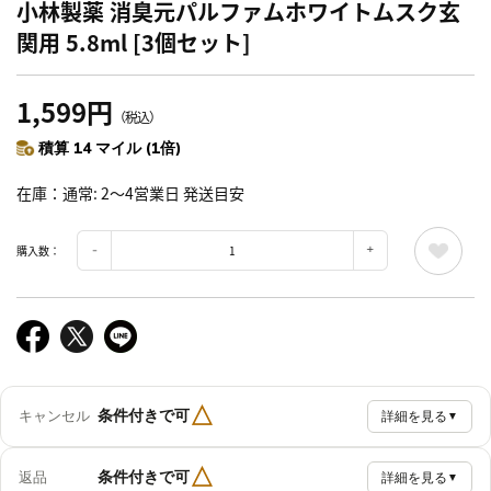
小林製薬 消臭元パルファムホワイトムスク玄
関用 5.8ml [3個セット]
1,599円
（税込）
積算 14 マイル (1倍)
在庫
通常: 2～4営業日 発送目安
購入数：
△
条件付きで可
キャンセル
詳細を見る
▼
△
条件付きで可
返品
詳細を見る
▼