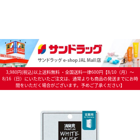
3,980円(税込)以上送料無料 ・全国送料一律600円【8/10（月）～
8/16（日）にいただいたご注文は、通常よりも商品の発送までにお時
間をいただく場合がございます。予めご了承ください】