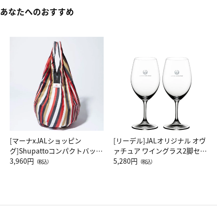
あなたへのおすすめ
[マーナxJALショッピン
[リーデル]JALオリジナル オヴ
グ]Shupattoコンパクトバッグ
ァチュア ワイングラス2脚セッ
Drop JAL客室乗務員（LC）ス
3,960円
ト（レッドワイン）
5,280円
（税込）
（税込）
カーフ柄