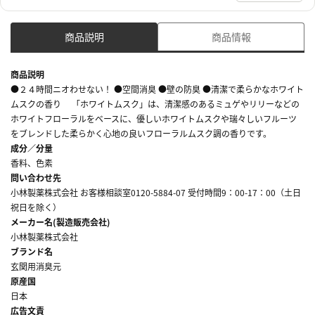
商品説明
商品情報
商品説明
●２４時間ニオわせない！ ●空間消臭 ●壁の防臭 ●清潔で柔らかなホワイト
ムスクの香り 「ホワイトムスク」は、清潔感のあるミュゲやリリーなどの
ホワイトフローラルをベースに、優しいホワイトムスクや瑞々しいフルーツ
をブレンドした柔らかく心地の良いフローラルムスク調の香りです。
成分／分量
香料、色素
問い合わせ先
小林製薬株式会社 お客様相談室0120-5884-07 受付時間9：00-17：00（土日
祝日を除く）
メーカー名(製造販売会社)
小林製薬株式会社
ブランド名
玄関用消臭元
原産国
日本
広告文責