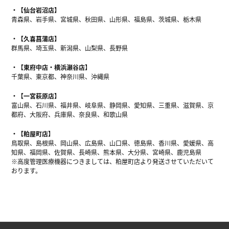
【仙台岩沼店】
青森県、岩手県、宮城県、秋田県、山形県、福島県、茨城県、栃木県
【久喜菖蒲店】
群馬県、埼玉県、新潟県、山梨県、長野県
【東府中店・横浜瀬谷店】
千葉県、東京都、神奈川県、沖縄県
【一宮萩原店】
富山県、石川県、福井県、岐阜県、静岡県、愛知県、三重県、滋賀県、京
都府、大阪府、兵庫県、奈良県、和歌山県
【粕屋町店】
鳥取県、島根県、岡山県、広島県、山口県、徳島県、香川県、愛媛県、高
知県、福岡県、佐賀県、長崎県、熊本県、大分県、宮崎県、鹿児島県
※高度管理医療機器につきましては、粕屋町店より発送させていただいて
おります。