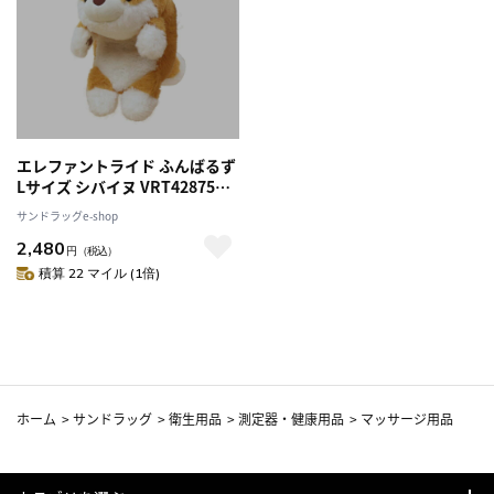
エレファントライド ふんばるず
Lサイズ シバイヌ VRT42875
150g
サンドラッグe-shop
2,480
円
（税込）
積算 22 マイル (1倍)
ホーム
>
サンドラッグ
>
衛生用品
>
測定器・健康用品
>
マッサージ用品