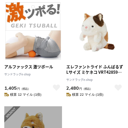
アルファックス 激ツボール
エレファントライド ふんばるず
Lサイズ ミケネコ VRT42859
サンドラッグe-shop
150g
サンドラッグe-shop
1,405
2,480
円
（税込）
円
（税込）
積算 12 マイル (1倍)
積算 22 マイル (1倍)