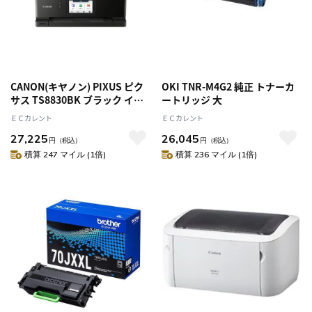
CANON(キヤノン) PIXUS ピク
OKI TNR-M4G2 純正 トナーカ
サス TS8830BK ブラック イン
ートリッジ 大
クジェットプリンター A4対応
ＥＣカレント
ＥＣカレント
PIXUSTS8830BK
27,225
26,045
円
（税込）
円
（税込）
積算 247 マイル (1倍)
積算 236 マイル (1倍)