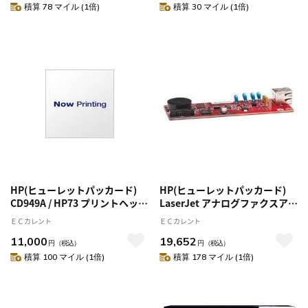
積算 78 マイル (1倍)
積算 30 マイル (1倍)
HP(ヒューレットパッカード)
HP(ヒューレットパッカード)
CD949A / HP73 プリントヘッド
LaserJet アナログファクスアク
マットブラック/クロムレッド
セサリ 500 CC487A#ABJ
ＥＣカレント
ＥＣカレント
11,000
19,652
円
（税込）
円
（税込）
積算 100 マイル (1倍)
積算 178 マイル (1倍)