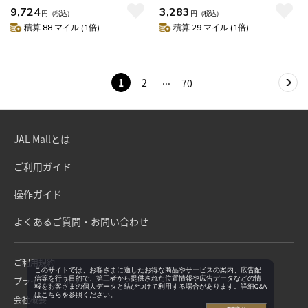
9,724
3,283
円
（税込）
円
（税込）
積算 88 マイル (1倍)
積算 29 マイル (1倍)
1
2
70
JAL Mallとは
ご利用ガイド
操作ガイド
よくあるご質問・お問い合わせ
ご利用規約
このサイトでは、お客さまに適したお得な商品やサービスの案内、広告配
信等を行う目的で、第三者から提供された位置情報や広告データなどの情
プライバシーポリシー
報をお客さまの個人データと結びつけて利用する場合があります。詳細Q&A
は
こちら
を参照ください。
会社概要