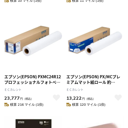
積算 10 マイル (1倍)
積算 11 マイル (1倍)
エプソン(EPSON) PXMC24R12
エプソン(EPSON) PX/MCプレ
プロフェッショナルフォトペー
ミアムマット紙ロール 約
パーロール紙 薄手光沢 610mm
610mm 24インチ x30.5m
ＥＣカレント
ＥＣカレント
30.5m 1本
23,777
13,222
円
（税込）
円
（税込）
積算 216 マイル (1倍)
積算 120 マイル (1倍)