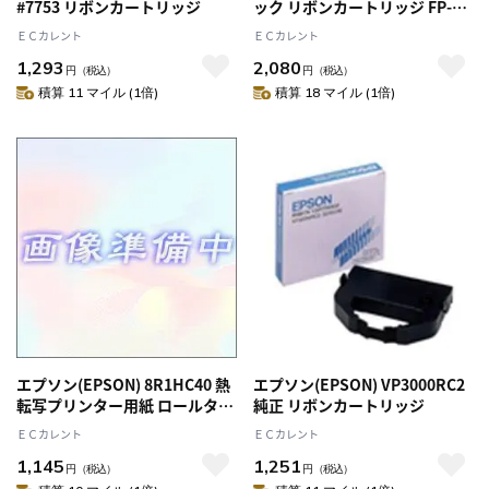
#7753 リボンカートリッジ
ック リボンカートリッジ FP-80
等用
ＥＣカレント
ＥＣカレント
1,293
2,080
円
（税込）
円
（税込）
積算 11 マイル (1倍)
積算 18 マイル (1倍)
エプソン(EPSON) 8R1HC40 熱
エプソン(EPSON) VP3000RC2
転写プリンター用紙 ロールタイ
純正 リボンカートリッジ
プ 57.5mm φ22mm 5巻入
ＥＣカレント
ＥＣカレント
1,145
1,251
円
（税込）
円
（税込）