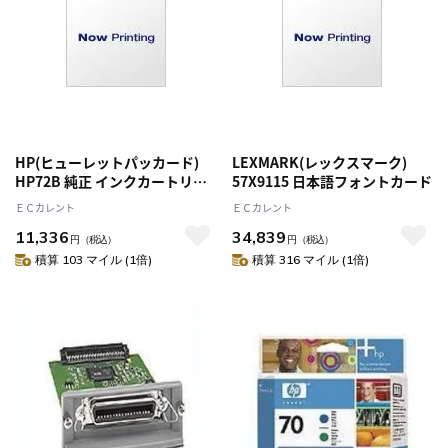
HP(ヒューレットパッカード)
LEXMARK(レックスマーク)
HP72B 純正 インクカートリッ
57X9115 日本語フォントカード
ジ グレー 3WX08A
ＥＣカレント
ＥＣカレント
11,336
34,839
円
（税込）
円
（税込）
積算 103 マイル (1倍)
積算 316 マイル (1倍)