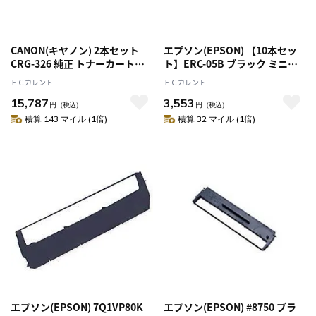
CANON(キヤノン) 2本セット
エプソン(EPSON) 【10本セッ
CRG-326 純正 トナーカートリ
ト】ERC-05B ブラック ミニプ
ッジ326
リンター用リボンカートリッジ
ＥＣカレント
ＥＣカレント
純正品
15,787
3,553
円
（税込）
円
（税込）
積算 143 マイル (1倍)
積算 32 マイル (1倍)
エプソン(EPSON) 7Q1VP80K
エプソン(EPSON) #8750 ブラ