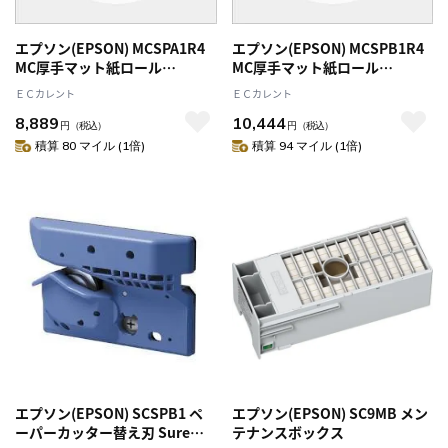
エプソン(EPSON) MCSPA1R4
エプソン(EPSON) MCSPB1R4
MC厚手マット紙ロール
MC厚手マット紙ロール
594mmx25m
728mmx25m
ＥＣカレント
ＥＣカレント
8,889
10,444
円
（税込）
円
（税込）
積算 80 マイル (1倍)
積算 94 マイル (1倍)
エプソン(EPSON) SCSPB1 ペ
エプソン(EPSON) SC9MB メン
ーパーカッター替え刃 Sure
テナンスボックス