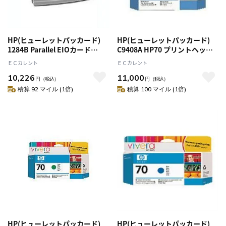
HP(ヒューレットパッカード)
HP(ヒューレットパッカード)
1284B Parallel EIOカード
C9408A HP70 プリントヘッド
J7972G
ブルー/グリーン
ＥＣカレント
ＥＣカレント
10,226
11,000
円
（税込）
円
（税込）
積算 92 マイル (1倍)
積算 100 マイル (1倍)
HP(ヒューレットパッカード)
HP(ヒューレットパッカード)