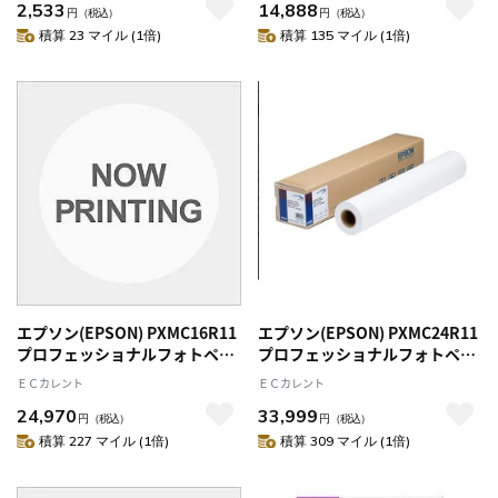
2,533
14,888
円
（税込）
円
（税込）
積算 23 マイル (1倍)
積算 135 マイル (1倍)
エプソン(EPSON) PXMC16R11
エプソン(EPSON) PXMC24R11
プロフェッショナルフォトペー
プロフェッショナルフォトペー
パー 厚手絹目 ロールタイプ
パー 厚手絹目 610mm 24ｲﾝﾁ
ＥＣカレント
ＥＣカレント
406mm×30.5m
x30.5m
24,970
33,999
円
（税込）
円
（税込）
積算 227 マイル (1倍)
積算 309 マイル (1倍)