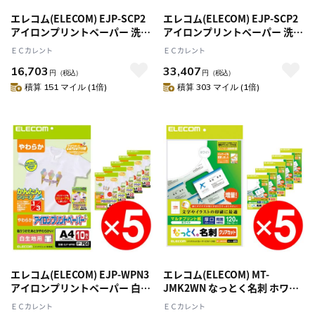
エレコム(ELECOM) EJP-SCP2
エレコム(ELECOM) EJP-SCP2
アイロンプリントペーパー 洗濯
アイロンプリントペーパー 洗濯
に強いタイプ カラー生地用 A4
に強いタイプ カラー生地用 A4
ＥＣカレント
ＥＣカレント
5枚 x5セット
5枚x10セット
16,703
33,407
円
（税込）
円
（税込）
積算 151 マイル (1倍)
積算 303 マイル (1倍)
エレコム(ELECOM) EJP-WPN3
エレコム(ELECOM) MT-
アイロンプリントペーパー 白生
JMK2WN なっとく名刺 ホワイ
地用 A4 10枚 x5セット
ト マルチプリント 両面･厚口 A4
ＥＣカレント
ＥＣカレント
120枚 x5セット