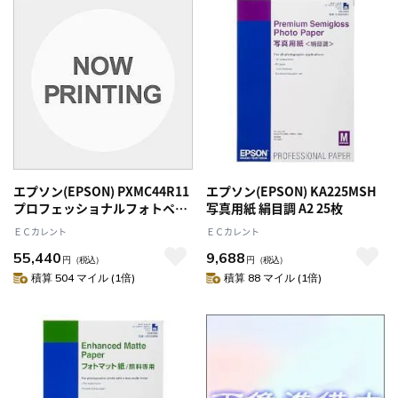
エプソン(EPSON) PXMC44R11
エプソン(EPSON) KA225MSH
プロフェッショナルフォトペー
写真用紙 絹目調 A2 25枚
パー 厚手絹目 1118mm 44イン
ＥＣカレント
ＥＣカレント
チ x30.5m
55,440
9,688
円
（税込）
円
（税込）
積算 504 マイル (1倍)
積算 88 マイル (1倍)