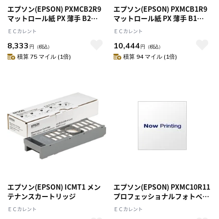
エプソン(EPSON) PXMCB2R9
エプソン(EPSON) PXMCB1R9
マットロール紙 PX 薄手 B2
マットロール紙 PX 薄手 B1
40m 1本
40m 1本
ＥＣカレント
ＥＣカレント
8,333
10,444
円
（税込）
円
（税込）
積算 75 マイル (1倍)
積算 94 マイル (1倍)
エプソン(EPSON) ICMT1 メン
エプソン(EPSON) PXMC10R11
テナンスカートリッジ
プロフェッショナルフォトペー
パー 厚手絹目 254mm 10ｲﾝﾁ
ＥＣカレント
ＥＣカレント
x30.5m