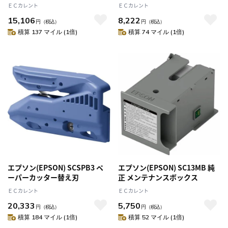
Color用
ＥＣカレント
ＥＣカレント
15,106
8,222
円
（税込）
円
（税込）
積算 137 マイル (1倍)
積算 74 マイル (1倍)
エプソン(EPSON) SCSPB3 ペ
エプソン(EPSON) SC13MB 純
ーパーカッター替え刃
正 メンテナンスボックス
ＥＣカレント
ＥＣカレント
20,333
5,750
円
（税込）
円
（税込）
積算 184 マイル (1倍)
積算 52 マイル (1倍)