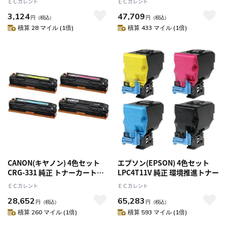
ＥＣカレント
ＥＣカレント
3,124
47,709
円
（税込）
円
（税込）
積算 28 マイル (1倍)
積算 433 マイル (1倍)
CANON(キヤノン) 4色セット
エプソン(EPSON) 4色セット
CRG-331 純正 トナーカートリ
LPC4T11V 純正 環境推進トナー
ッジ331
ＥＣカレント
ＥＣカレント
28,652
65,283
円
（税込）
円
（税込）
積算 260 マイル (1倍)
積算 593 マイル (1倍)