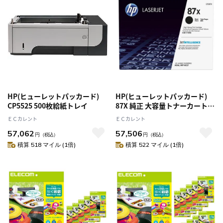
HP(ヒューレットパッカード)
HP(ヒューレットパッカード)
CP5525 500枚給紙トレイ
87X 純正 大容量トナーカートリ
ッジ 黒
ＥＣカレント
ＥＣカレント
57,062
57,506
円
（税込）
円
（税込）
積算 518 マイル (1倍)
積算 522 マイル (1倍)