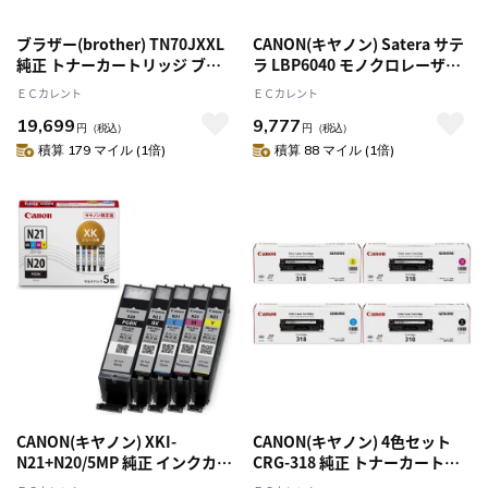
ブラザー(brother) TN70JXXL
CANON(キヤノン) Satera サテ
純正 トナーカートリッジ ブラ
ラ LBP6040 モノクロレーザー
ック 大容量
プリンター A4対応
ＥＣカレント
ＥＣカレント
19,699
9,777
円
（税込）
円
（税込）
積算 179 マイル (1倍)
積算 88 マイル (1倍)
CANON(キヤノン) XKI-
CANON(キヤノン) 4色セット
N21+N20/5MP 純正 インクカー
CRG-318 純正 トナーカートリ
トリッジ 5色マルチパック
ッジ318