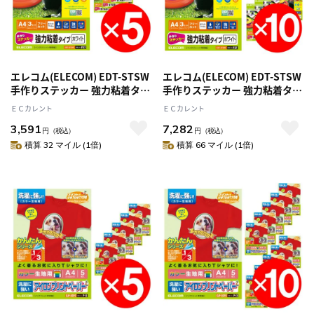
エレコム(ELECOM) EDT-STSW
エレコム(ELECOM) EDT-STSW
手作りステッカー 強力粘着タイ
手作りステッカー 強力粘着タイ
プ ホワイト A4 3枚 x5セット
プ ホワイト A4 3枚 x10セット
ＥＣカレント
ＥＣカレント
3,591
7,282
円
（税込）
円
（税込）
積算 32 マイル (1倍)
積算 66 マイル (1倍)