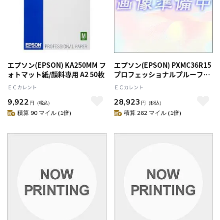
エプソン(EPSON) KA250MM フ
エプソン(EPSON) PXMC36R15
ォトマット紙/顔料専用 A2 50枚
プロフェッショナルプルーフィ
ングペーパー 914mm 36ｲﾝﾁ
ＥＣカレント
ＥＣカレント
x30.5m
9,922
28,923
円
（税込）
円
（税込）
積算 90 マイル (1倍)
積算 262 マイル (1倍)