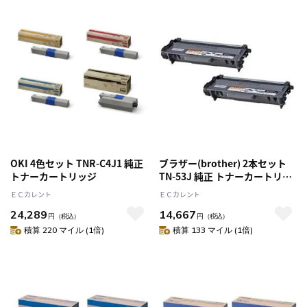
OKI 4色セット TNR-C4J1 純正
ブラザー(brother) 2本セット
トナーカートリッジ
TN-53J 純正 トナーカートリッ
ジ Sサイズ
ＥＣカレント
ＥＣカレント
24,289
14,667
円
（税込）
円
（税込）
積算 220 マイル (1倍)
積算 133 マイル (1倍)