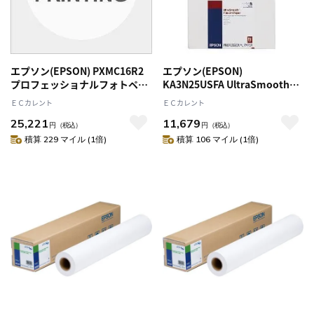
エプソン(EPSON) PXMC16R2
エプソン(EPSON)
プロフェッショナルフォトペー
KA3N25USFA UltraSmooth
パー 厚手半光沢 ロールタイプ
Fine Art Paper A3ノビ 25枚
ＥＣカレント
ＥＣカレント
406mm×30.5m
25,221
11,679
円
（税込）
円
（税込）
積算 229 マイル (1倍)
積算 106 マイル (1倍)