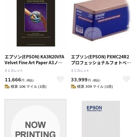
エプソン(EPSON) KA3N20VFA
エプソン(EPSON) PXMC24R2
Velvet Fine Art Paper A3ノビ
プロフェッショナルフォトペー
20枚
パー 厚手半光沢 610mm 24ｲﾝﾁ
ＥＣカレント
ＥＣカレント
x30.5m
11,666
33,999
円
（税込）
円
（税込）
積算 106 マイル (1倍)
積算 309 マイル (1倍)