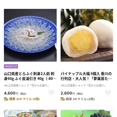
山口県産とらふぐ刺身2人前 刺
パイナップル大福 6個入 香川の
身60g ふぐ皮湯引き 40g〔-80℃
行列店・大人気！「夢菓房たか
急速冷凍〕山口ふぐ本舗きらく
ら」
JAL公式産直ショップ「空からお届け」
JAL公式産直ショップ「空からお届け」
「有限会社きらく」クリスマス
4,600
2,600
やお正月の特別な日に 産直お
円
（税込）
円
（税込）
取り寄せ
積算 126 マイル (3倍)
積算 24 マイル (1倍)