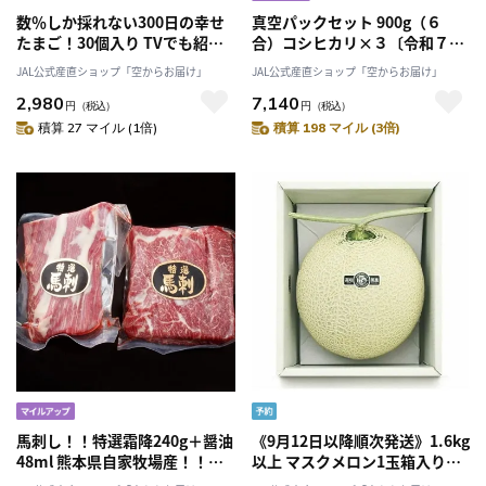
数％しか採れない300日の幸せ
真空パックセット 900g（６
たまご！30個入り TVでも紹
合）コシヒカリ×３〔令和７年
介！当日産みたて卵！「株式会
産新米！〕特別栽培米伊賀米コ
JAL公式産直ショップ「空からお届け」
JAL公式産直ショップ「空からお届け」
社エッグハウス川北」
シヒカリ「西山農園」送料無料
2,980
7,140
円
（税込）
円
（税込）
積算 27 マイル (1倍)
積算 198 マイル (3倍)
馬刺し！！特選霜降240g＋醤油
《9月12日以降順次発送》1.6kg
48ml 熊本県自家牧場産！！
以上 マスクメロン1玉箱入り
「肉のたかむく」 マイル
《良品》【一果相伝】「株式会