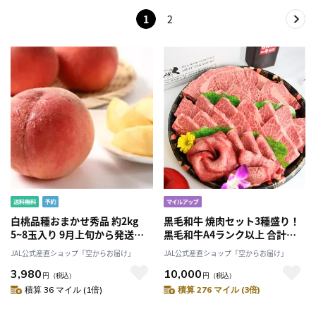
1
2
白桃品種おまかせ秀品 約2kg
黒毛和牛 焼肉セット3種盛り！
5~8玉入り 9月上旬から発送
黒毛和牛A4ランク以上 合計
送料無料「アンスリーファー
840gでお届け！「肉のたかむ
JAL公式産直ショップ「空からお届け」
JAL公式産直ショップ「空からお届け」
ム」
く」産直 産地直送 2025 肉 牛肉
3,980
10,000
和牛 マイル
円
（税込）
円
（税込）
積算 36 マイル (1倍)
積算 276 マイル (3倍)