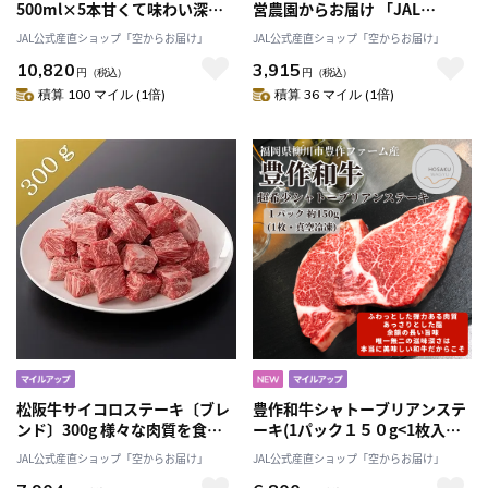
500ml×5本甘くて味わい深い
営農園からお届け 「JAL
本物！「くまさんファーム」
Agriport」送料無料
JAL公式産直ショップ「空からお届け」
JAL公式産直ショップ「空からお届け」
10,820
3,915
円
（税込）
円
（税込）
積算 100 マイル (1倍)
積算 36 マイル (1倍)
松阪牛サイコロステーキ〔ブレ
豊作和牛シャトーブリアンステ
ンド〕300g 様々な肉質を食べ
ーキ(1パック１５０g<1枚入り
比べ！網焼きやバーベキューに
>・真空冷凍)数量限定 「豊作フ
JAL公式産直ショップ「空からお届け」
JAL公式産直ショップ「空からお届け」
最適「まるよし」送料無料
ァーム 」産直お取り寄せ