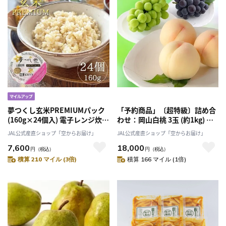
夢つくし玄米PREMIUMパック
「予約商品」〔超特級〕詰め合
(160g×24個入) 電子レンジ炊き
わせ：岡山白桃 3玉 (約1kg) ・
あがり！「株式会社カネガエ」
シャインマスカット 1房 (約
JAL公式産直ショップ「空からお届け」
JAL公式産直ショップ「空からお届け」
送料無料
0.65kg) ・ピオーネ 1房 (約
7,600
18,000
0.65kg)7月中旬発送以降発送
円
（税込）
円
（税込）
「桃茂実苑(ともみえん)」
積算 210 マイル (3倍)
積算 166 マイル (1倍)