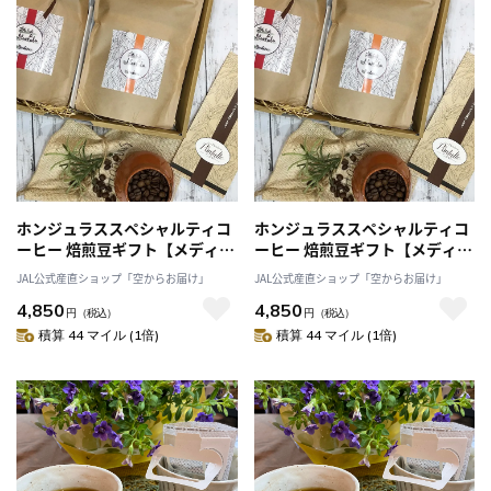
ホンジュラススペシャルティコ
ホンジュラススペシャルティコ
ーヒー 焙煎豆ギフト【メディオ
ーヒー 焙煎豆ギフト【メディオ
豆】200g×2「Puntalto」
粉】200g×2「Puntalto」
JAL公式産直ショップ「空からお届け」
JAL公式産直ショップ「空からお届け」
4,850
4,850
円
（税込）
円
（税込）
積算 44 マイル (1倍)
積算 44 マイル (1倍)