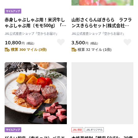
赤身しゃぶしゃぶ用！米沢牛し
山形さくらんぼきらら ラフラ
ゃぶしゃぶ用〔モモ500g〕「米
ンスきららセット[株式会社
沢牛黄木」創業100年の米沢牛
VRIHCe]
JAL公式産直ショップ「空からお届け」
JAL公式産直ショップ「空からお届け」
の老舗が秘伝の目利きで厳選！
10,800
3,500
産直 産地直送 2025 肉 牛肉 和
円
（税込）
円
（税込）
牛 送料無料
積算 300 マイル (3倍)
積算 32 マイル (1倍)