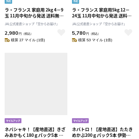
ラ・フランス 家庭用 2kg 4－9
ラ・フランス 家庭用5kg 12－
玉 11月中旬から発送 送料無料
24玉 11月中旬から発送 送料無
「アンスリーファーム」
料「アンスリーファーム」
JAL公式産直ショップ「空からお届け」
JAL公式産直ショップ「空からお届け」
2,980
5,780
円
（税込）
円
（税込）
積算 27 マイル (1倍)
積算 53 マイル (1倍)
ネバシャキ！【産地直送】きざ
ネバトロ！【産地直送】たたき
みあかもく180ｇパック5本 伊
めかぶ200ｇパック5本 伊勢志