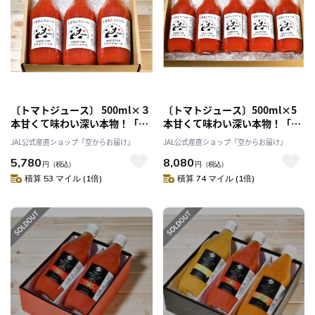
〔トマトジュース〕 500ml×３
〔トマトジュース〕500ml×5
本甘くて味わい深い本物！「く
本甘くて味わい深い本物！「く
まさんファーム」
まさんファーム」
JAL公式産直ショップ「空からお届け」
JAL公式産直ショップ「空からお届け」
5,780
8,080
円
（税込）
円
（税込）
積算 53 マイル (1倍)
積算 74 マイル (1倍)