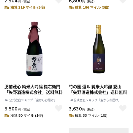
7,904
6,800
円
（税込）
円
（税込）
積算 219 マイル (3倍)
積算 186 マイル (3倍)
肥前蔵心 純米大吟醸 権右衛門
竹の園 還ル 純米大吟醸 愛山
「矢野酒造株式会社」送料無料
「矢野酒造株式会社」送料無料
JAL公式産直ショップ「空からお届け」
JAL公式産直ショップ「空からお届け」
5,500
3,630
円
（税込）
円
（税込）
積算 50 マイル (1倍)
積算 33 マイル (1倍)