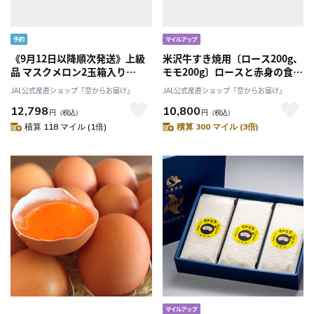
《9月12日以降順次発送》上級
米沢牛すき焼用〔ロース200g、
品 マスクメロン2玉箱入り
モモ200g〕ロースと赤身の食べ
3.2kg以上【一果相伝】「株式
比べ！「米沢牛黄木」
JAL公式産直ショップ「空からお届け」
JAL公式産直ショップ「空からお届け」
会社篤農」
12,798
10,800
円
（税込）
円
（税込）
積算 118 マイル (1倍)
積算 300 マイル (3倍)