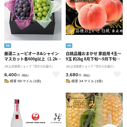
厳選ニューピオーネ&シャイン
白桃品種おまかせ 家庭用 4玉～
マスカット各600g以上〔1.2kg
9玉 約2㎏ 8月下旬～9月下旬よ
以上〕こだわり満載〔葡萄農家
り発送「アンスリーファーム」
JAL公式産直ショップ「空からお届け」
JAL公式産直ショップ「空からお届け」
が贈る〕「Nini farm」〔8月下
6,400
3,680
旬-9月上旬発送〕
円
（税込）
円
（税込）
積算 59 マイル (1倍)
積算 34 マイル (1倍)