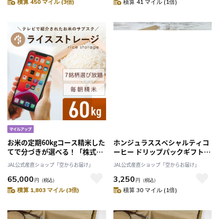
積算 450 マイル (3倍)
積算 41 マイル (1倍)
お米の定期60kgコース精米した
ホンジュラススペシャルティコ
てで分づきが選べる！「株式会
ーヒー ドリップパックギフト
社カネガエ」送料無料
10個入り【アーティストエディ
JAL公式産直ショップ「空からお届け」
JAL公式産直ショップ「空からお届け」
ション】「Puntalto」
65,000
3,250
円
（税込）
円
（税込）
積算 1,803 マイル (3倍)
積算 30 マイル (1倍)