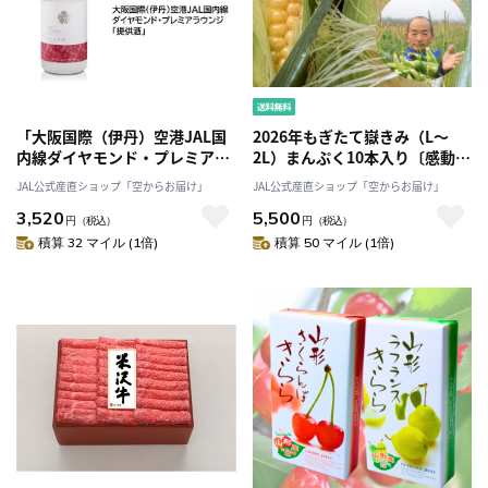
「大阪国際（伊丹）空港JAL国
2026年もぎたて嶽きみ（L～
内線ダイヤモンド・プレミアラ
2L）まんぷく10本入り〔感動の
ウンジ「提供酒」採用」水口酒
甘さ！〕青森県産ブランドトウ
JAL公式産直ショップ「空からお届け」
JAL公式産直ショップ「空からお届け」
造 仁喜多津 純米吟醸酒 さ
モロコシ 8月中旬より順次発
3,520
5,500
くらひめ酵母 720ml［水口酒
送！[嶽きみ屋弘前直売所]
円
（税込）
円
（税込）
造株式会社］
積算 32 マイル (1倍)
積算 50 マイル (1倍)