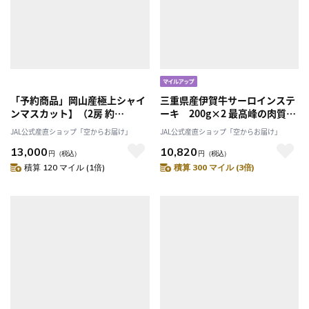
「予約商品」岡山産極上シャイ
三重県産伊賀牛サーロインステ
ンマスカット】（2房 約
ーキ 200g×2 最高峰の肉質！
1,100g）7月上旬以降発送「桃
伊賀地域のみの希少な牛「有限
JAL公式産直ショップ「空からお届け」
JAL公式産直ショップ「空からお届け」
茂実苑(ともみえん)」
会社伊賀肉の駒井」 送料無料
13,000
10,820
円
（税込）
円
（税込）
積算 120 マイル (1倍)
積算 300 マイル (3倍)