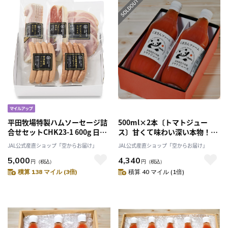
平田牧場特製ハムソーセージ詰
500ml×2本〔トマトジュー
合せセットCHK23-1 600g 日本
ス〕甘くて味わい深い本物！
の米育ち三元豚「株式会社平田
「くまさんファーム」
JAL公式産直ショップ「空からお届け」
JAL公式産直ショップ「空からお届け」
牧場」マイル 送料無料 産直
5,000
4,340
産地直送 2025 肉 ハム ソーセー
円
（税込）
円
（税込）
ジ ギフト
積算 138 マイル (3倍)
積算 40 マイル (1倍)