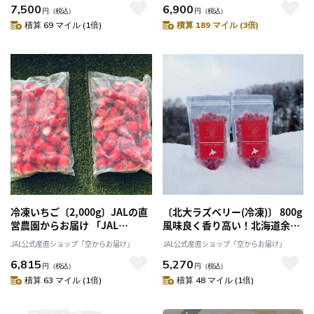
7,500
6,900
円
（税込）
円
（税込）
積算 69 マイル (1倍)
積算 189 マイル (3倍)
冷凍いちご〔2,000g〕JALの直
〔北大ラズベリー(冷凍)〕 800g
営農園からお届け 「JAL
風味良く香り高い！北海道余市
Agriport」 送料無料
町産ブランドラズベリー 「味覚
JAL公式産直ショップ「空からお届け」
JAL公式産直ショップ「空からお届け」
の丘 砂川果樹園」産直 産地直
6,815
5,270
送 2025 果物 フルーツ ラズベリ
円
（税込）
円
（税込）
ー 果実
積算 63 マイル (1倍)
積算 48 マイル (1倍)