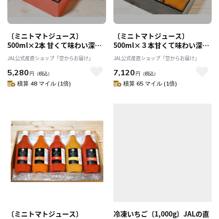
〔ミニトマトジュース〕
〔ミニトマトジュース〕
500ml×2本 甘くて味わい深い
500ml×３本甘くて味わい深い
本物！「くまさんファーム」
本物！「くまさんファーム」
JAL公式産直ショップ「空からお届け」
JAL公式産直ショップ「空からお届け」
5,280
7,120
円
（税込）
円
（税込）
積算 48 マイル (1倍)
積算 65 マイル (1倍)
〔ミニトマトジュース〕
冷凍いちご〔1,000g〕JALの直