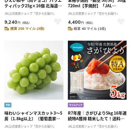
びえい和牛〔肉チョコ〕バラエ
本格芋焼酎「鶴空 50/50」 30度
ティパック25g×16個 北海道美
720ml【芋焼酎】「JAL
瑛町 「ファームズ千代田」送料
Agriport」送料込み
JAL公式産直ショップ「空からお届け」
JAL公式産直ショップ「空からお届け」
無料
9,240
4,400
円
（税込）
円
（税込）
積算 255 マイル (3倍)
積算 40 マイル (1倍)
味わいシャインマスカット3～5
R7年産｜さがびより5kg 16年連
房〔1.8kg以上〕〔葡萄農家が
続特A獲得 精米したて！送料無
贈る〕「Nini farm」〔9月中旬
料［株式会社カネガエ］
JAL公式産直ショップ「空からお届け」
JAL公式産直ショップ「空からお届け」
～10月上旬発送〕