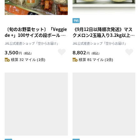
〔旬のお野菜セット〕「Veggie
《9月12日以降順次発送》マス
de +」100サイズの段ボール 旬
クメロン2玉箱入り3.2kg以上
のおいしさがここに！兵庫県但
《良品》【一果相伝】「株式会
JAL公式産直ショップ「空からお届け」
JAL公式産直ショップ「空からお届け」
馬産
社篤農」
3,500
8,802
円
（税込）
円
（税込）
積算 32 マイル (1倍)
積算 81 マイル (1倍)