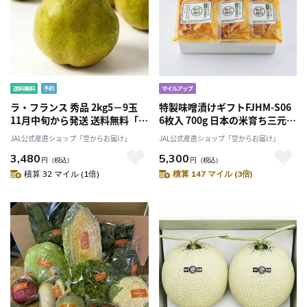
ラ・フランス 秀品 2kg5－9玉
特製味噌漬けギフトFJHM-S06
11月中旬から発送 送料無料「ア
6枚入 700g 日本の米育ち三元豚
ンスリーファーム」
「株式会社平田牧場」マイル
JAL公式産直ショップ「空からお届け」
JAL公式産直ショップ「空からお届け」
送料無料 産直 産地直送 2025
3,480
5,300
米 お米
円
（税込）
円
（税込）
積算 32 マイル (1倍)
積算 147 マイル (3倍)