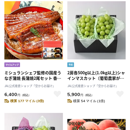
ミシュランシェフ監修の国産う
2房各500g以上(1.0kg以上)シャ
なぎ蒲焼 長蒲焼2尾セット 香ば
インマスカット〔葡萄農家が贈
しく、ふっくら「大五うなぎ工
る〕こだわり満載の厳選シャイ
JAL公式産直ショップ「空からお届け」
JAL公式産直ショップ「空からお届け」
房」「大五通商株式会社」
ンマスカット〔8月下旬～発
6,400
5,900
送〕「Nini farm」
円
（税込）
円
（税込）
積算 177 マイル (3倍)
積算 54 マイル (1倍)