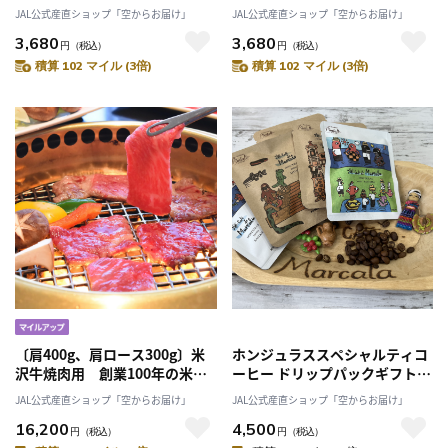
勢志摩産 鳥羽市の離島・菅島
摩産 鳥羽市の離島・菅島沿岸
JAL公式産直ショップ「空からお届け」
JAL公式産直ショップ「空からお届け」
沿岸で収穫！有限会社MDK・海
で収穫！「有限会社MDK・海藻
3,680
3,680
藻生活プラスワン」産直 2025
生活プラスワン」産直2025 海
円
（税込）
円
（税込）
海鮮 海藻 あかもく 人気のお
鮮 海藻 めかぶ 人気のおみや
積算 102 マイル (3倍)
積算 102 マイル (3倍)
みやげ 鳥羽のお土産28選
げ 鳥羽のお土産28選
NIPPONFOODSHIFT入賞商品
NIPPONFOODSHIFT入賞商品
〔肩400g、肩ロース300g〕米
ホンジュラススペシャルティコ
沢牛焼肉用 創業100年の米沢
ーヒー ドリップパックギフト
牛の老舗が秘伝の目利きで厳
15個入り【アーティストエディ
JAL公式産直ショップ「空からお届け」
JAL公式産直ショップ「空からお届け」
選！「米沢牛黄木」
ション】「Puntalto」
16,200
4,500
円
（税込）
円
（税込）