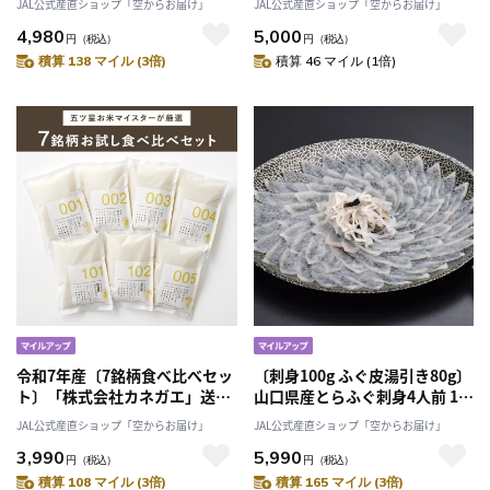
JAL公式産直ショップ「空からお届け」
JAL公式産直ショップ「空からお届け」
社篤農」
4,980
5,000
円
（税込）
円
（税込）
積算 138 マイル (3倍)
積算 46 マイル (1倍)
令和7年産〔7銘柄食べ比べセッ
〔刺身100g ふぐ皮湯引き80g〕
ト〕「株式会社カネガエ」送料
山口県産とらふぐ刺身4人前 1皿
無料 五ツ星お米マイスターが
〔-80℃急速冷凍〕 山口ふぐ本
JAL公式産直ショップ「空からお届け」
JAL公式産直ショップ「空からお届け」
厳選！
舗きらく「有限会社きらく」ク
3,990
5,990
リスマスやお正月の特別な日
円
（税込）
円
（税込）
に 産直お取り寄せ
積算 108 マイル (3倍)
積算 165 マイル (3倍)