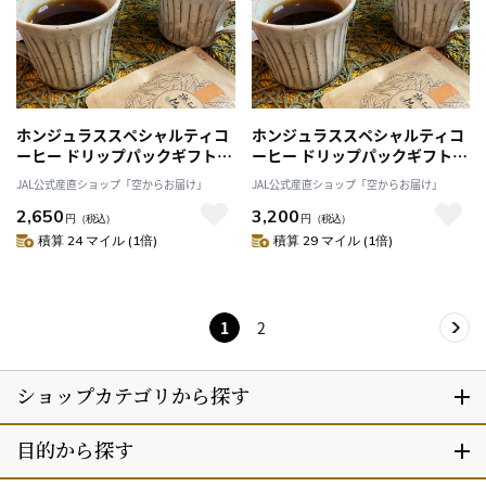
ホンジュラススペシャルティコ
ホンジュラススペシャルティコ
ーヒー ドリップパックギフト 8
ーヒー ドリップパックギフト
個入り【カジュアルギフト】
10個入り「Puntalto」
JAL公式産直ショップ「空からお届け」
JAL公式産直ショップ「空からお届け」
「Puntalto」
2,650
3,200
円
（税込）
円
（税込）
積算 24 マイル (1倍)
積算 29 マイル (1倍)
1
2