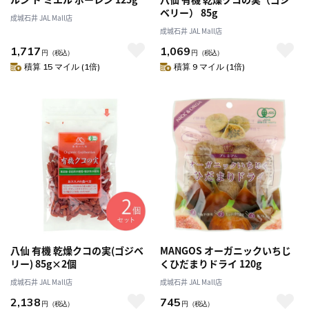
ベリー） 85g
成城石井 JAL Mall店
成城石井 JAL Mall店
1,717
1,069
円
（税込）
円
（税込）
積算 15 マイル (1倍)
積算 9 マイル (1倍)
八仙 有機 乾燥クコの実(ゴジベ
MANGOS オーガニックいちじ
リー) 85g×2個
くひだまりドライ 120g
成城石井 JAL Mall店
成城石井 JAL Mall店
2,138
745
円
（税込）
円
（税込）