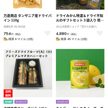
万直商店 タンザニア産ドライパ
ドライみかん特濃＆ドライ不知
イン 110g
火のギフトセット３袋入り 熊本
県産 濃厚な甘みをぎゅっと凝
成城石井 JAL Mall店
JAL公式産直ショップ「空からお届け」
縮！「右田柑橘」
754
4,880
円
（税込）
円
（税込）
積算 6 マイル (1倍)
積算 45 マイル (1倍)