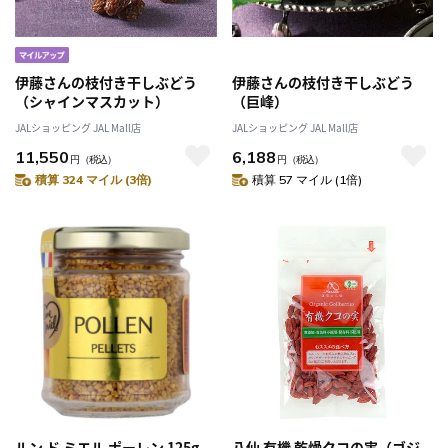
伊藤さんの枝付き干しぶどう
伊藤さんの枝付き干しぶどう
（シャインマスカット）
（巨峰）
JALショッピング JAL Mall店
JALショッピング JAL Mall店
11,550
6,188
円
（税込）
円
（税込）
積算 324 マイル (3倍)
積算 57 マイル (1倍)
ルン ド ミエル ポーレン 125g
八仙 有機 乾燥クコの実（ゴジ