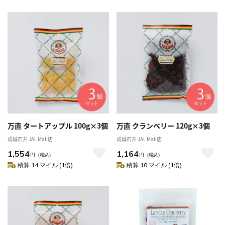
万直 タートアップル 100g×3個
万直 クランベリー 120g×3個
成城石井 JAL Mall店
成城石井 JAL Mall店
1,554
1,164
円
（税込）
円
（税込）
積算 14 マイル (1倍)
積算 10 マイル (1倍)