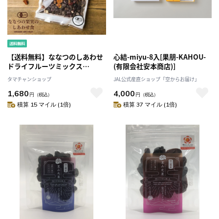
【送料無料】ななつのしあわせ
心結-miyu-8入[果朋-KAHOU-
ドライフルーツミックス
(有限会社安本商店)]
250g【メール便】有機オーガニ
タマチャンショップ
JAL公式産直ショップ「空からお届け」
ック原料100% おやつ いちじく
1,680
4,000
デーツ プチギフト タマチャン
円
（税込）
円
（税込）
ショップ
積算 15 マイル (1倍)
積算 37 マイル (1倍)