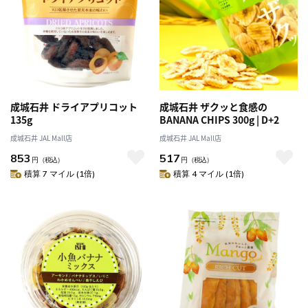
成城石井 ドライアプリコット
成城石井 ザクッと食感の
135g
BANANA CHIPS 300g | D+2
成城石井 JAL Mall店
成城石井 JAL Mall店
853
517
円
（税込）
円
（税込）
積算 7 マイル (1倍)
積算 4 マイル (1倍)