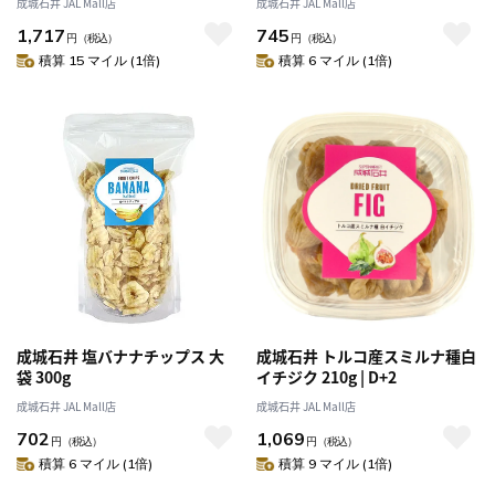
成城石井 JAL Mall店
成城石井 JAL Mall店
1,717
745
円
（税込）
円
（税込）
積算 15 マイル (1倍)
積算 6 マイル (1倍)
成城石井 塩バナナチップス 大
成城石井 トルコ産スミルナ種白
袋 300g
イチジク 210g | D+2
成城石井 JAL Mall店
成城石井 JAL Mall店
702
1,069
円
（税込）
円
（税込）
積算 6 マイル (1倍)
積算 9 マイル (1倍)