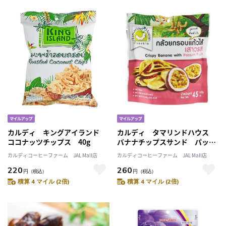
カルディ キングアイランド
カルディ タマリンドハウス
ココナッツチップス 40g
バナナチップスサンド パッシ
ョンフルーツ 45g
カルディコーヒーファーム JAL Mall店
カルディコーヒーファーム JAL Mall店
220
260
円
（税込）
円
（税込）
積算 4 マイル (2倍)
積算 4 マイル (2倍)