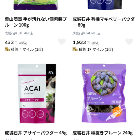
栗山商事 手が汚れない個包装プ
成城石井 有機マキベリーパウダ
ルーン 100g
ー 80g
成城石井 JAL Mall店
成城石井 JAL Mall店
432
1,933
円
（税込）
円
（税込）
積算 4 マイル (1倍)
積算 17 マイル (1倍)
成城石井 アサイーパウダー 45g
成城石井 種抜きプルーン 240g