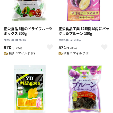
正栄食品 6種のドライフルーツ
正栄食品工業 12時間以内にパッ
ミックス 300g
クしたプルーン 180g
成城石井 JAL Mall店
成城石井 JAL Mall店
970
571
円
（税込）
円
（税込）
積算 8 マイル (1倍)
積算 5 マイル (1倍)