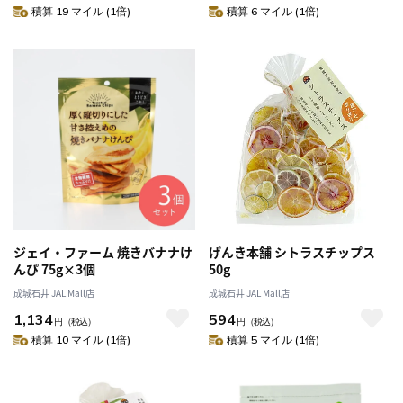
積算 19 マイル (1倍)
積算 6 マイル (1倍)
ジェイ・ファーム 焼きバナナけ
げんき本舗 シトラスチップス
んぴ 75g×3個
50g
成城石井 JAL Mall店
成城石井 JAL Mall店
1,134
594
円
（税込）
円
（税込）
積算 10 マイル (1倍)
積算 5 マイル (1倍)