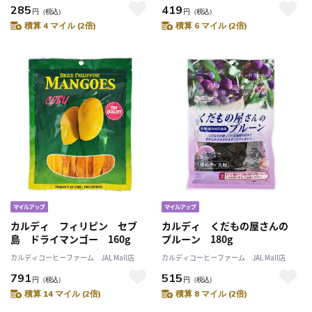
285
419
円
（税込）
円
（税込）
積算 4 マイル (2倍)
積算 6 マイル (2倍)
カルディ フィリピン セブ
カルディ くだもの屋さんの
島 ドライマンゴー 160g
プルーン 180g
カルディコーヒーファーム JAL Mall店
カルディコーヒーファーム JAL Mall店
791
515
円
（税込）
円
（税込）
積算 14 マイル (2倍)
積算 8 マイル (2倍)