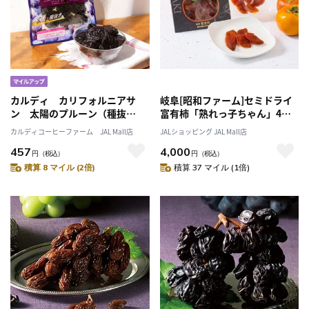
カルディ カリフォルニアサ
岐阜[昭和ファーム]セミドライ
ン 太陽のプルーン（種抜
富有柿「熟れっ子ちゃん」4パ
き） 160g
ック
カルディコーヒーファーム JAL Mall店
JALショッピング JAL Mall店
457
4,000
円
（税込）
円
（税込）
積算 8 マイル (2倍)
積算 37 マイル (1倍)