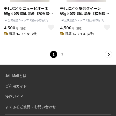
干しぶどう ニューピオーネ
干しぶどう 安芸クイーン
60g×5袋 岡山県産［松石農
60g×5袋 岡山県産［松石農
園］
園］
JAL公式産直ショップ「空からお届け」
JAL公式産直ショップ「空からお届け」
4,500
4,500
円
（税込）
円
（税込）
積算 41 マイル (1倍)
積算 41 マイル (1倍)
1
2
JAL Mallとは
ご利用ガイド
操作ガイド
よくあるご質問・お問い合わせ