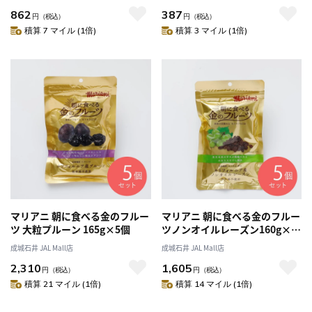
862
387
円
（税込）
円
（税込）
積算 7 マイル (1倍)
積算 3 マイル (1倍)
マリアニ 朝に食べる金のフルー
マリアニ 朝に食べる金のフルー
ツ 大粒プルーン 165g×5個
ツノンオイルレーズン160g×5
個
成城石井 JAL Mall店
成城石井 JAL Mall店
2,310
1,605
円
（税込）
円
（税込）
積算 21 マイル (1倍)
積算 14 マイル (1倍)