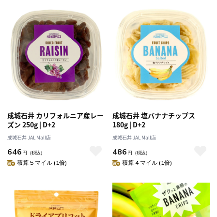
成城石井 カリフォルニア産レー
成城石井 塩バナナチップス
ズン 250g | D+2
180g | D+2
成城石井 JAL Mall店
成城石井 JAL Mall店
646
486
円
（税込）
円
（税込）
積算 5 マイル (1倍)
積算 4 マイル (1倍)