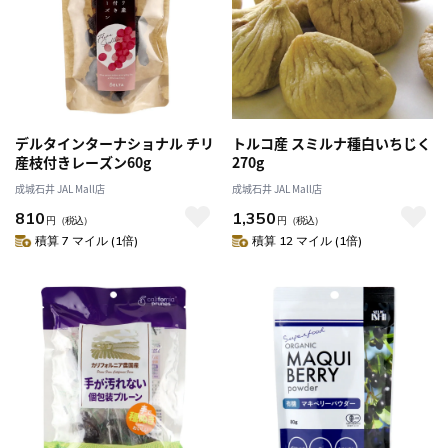
デルタインターナショナル チリ
トルコ産 スミルナ種白いちじく
産枝付きレーズン60g
270g
成城石井 JAL Mall店
成城石井 JAL Mall店
810
1,350
円
（税込）
円
（税込）
積算 7 マイル (1倍)
積算 12 マイル (1倍)