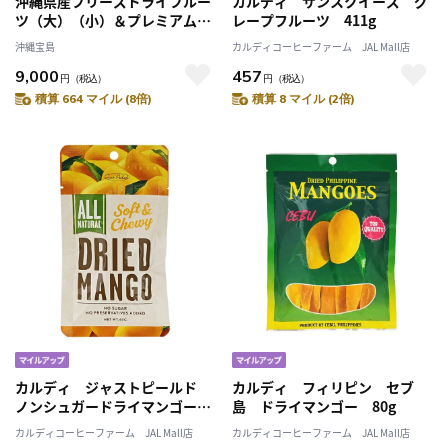
沖縄県産フリーズドライフルー
カルディ サンスクイーズ グ
ツ（大）（小）＆プレミアム
レープフルーツ 411g
マヌカハニー50g（送料無料）
沖縄宝島
カルディコーヒーファーム JAL Mall店
9,000
457
円
（税込）
円
（税込）
積算 664 マイル (8倍)
積算 8 マイル (2倍)
カルディ ジャストピールド
カルディ フィリピン セブ
ノンシュガードライマンゴー
島 ドライマンゴー 80g
40g
カルディコーヒーファーム JAL Mall店
カルディコーヒーファーム JAL Mall店