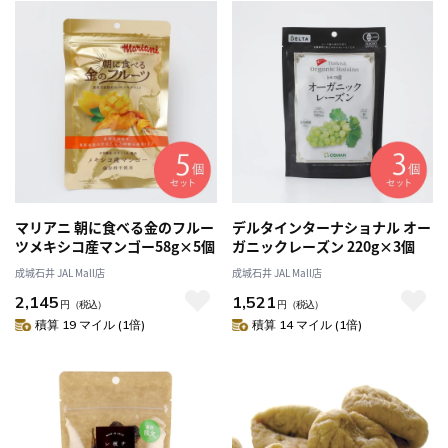
マリアニ 朝に食べる金のフルー
デルタインターナショナル オー
ツメキシコ産マンゴー58g×5個
ガニックレーズン 220g×3個
成城石井 JAL Mall店
成城石井 JAL Mall店
2,145
1,521
円
（税込）
円
（税込）
積算 19 マイル (1倍)
積算 14 マイル (1倍)