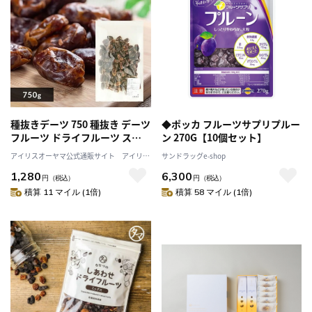
種抜きデーツ 750 種抜き デーツ
◆ポッカ フルーツサプリプルー
フルーツ ドライフルーツ スー
ン 270G【10個セット】
パーフルーツ 果実 長期保存
アイリスオーヤマ公式通販サイト アイリス
サンドラッグe-shop
プラザJAL Mall店
1,280
6,300
円
（税込）
円
（税込）
積算 11 マイル (1倍)
積算 58 マイル (1倍)