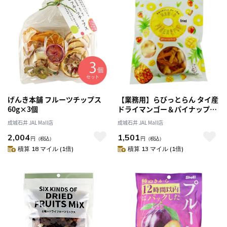
げんき本舗 フルーツチップス
【業務用】らびっとらん タイ産
60g×3個
ドライマンゴー＆パイナップル
500g | 業務用規格
成城石井 JAL Mall店
成城石井 JAL Mall店
2,004
1,501
円
（税込）
円
（税込）
積算 18 マイル (1倍)
積算 13 マイル (1倍)