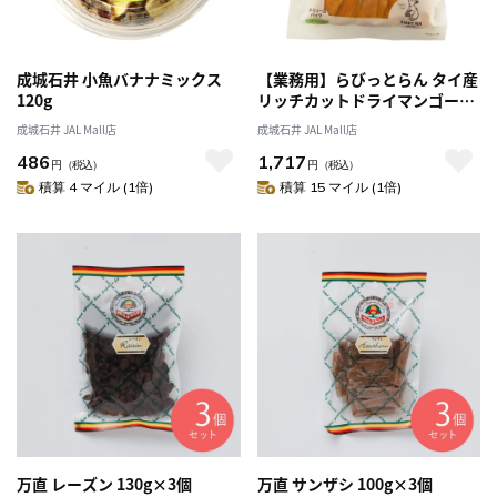
成城石井 小魚バナナミックス
【業務用】らびっとらん タイ産
120g
リッチカットドライマンゴー
500g | 業務用規格
成城石井 JAL Mall店
成城石井 JAL Mall店
486
1,717
円
（税込）
円
（税込）
積算 4 マイル (1倍)
積算 15 マイル (1倍)
万直 レーズン 130g×3個
万直 サンザシ 100g×3個