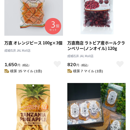
万直 オレンジピース 100g×3個
万直商店 ラトビア産ホールクラ
ンベリー(ノンオイル) 120g
成城石井 JAL Mall店
成城石井 JAL Mall店
1,650
820
円
（税込）
円
（税込）
積算 15 マイル (1倍)
積算 7 マイル (1倍)