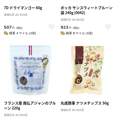
7D ドライマンゴー 60g
ポッカ サンスウィートプルーン
袋 240g [0042]
成城石井 JAL Mall店
成城石井 JAL Mall店
507
923
円
（税込）
円
（税込）
積算 4 マイル (1倍)
積算 8 マイル (1倍)
フランス産 南仏アジャンのプル
丸成商事 ナツメチップス 50g
ーン 220g
成城石井 JAL Mall店
成城石井 JAL Mall店