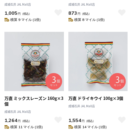
成城石井 JAL Mall店
成城石井 JAL Mall店
1,005
873
円
（税込）
円
（税込）
積算 9 マイル (1倍)
積算 8 マイル (1倍)
万直 ミックスレーズン 160g×3
万直 ドライキウイ 100g×3個
個
成城石井 JAL Mall店
成城石井 JAL Mall店
1,264
1,554
円
（税込）
円
（税込）
積算 11 マイル (1倍)
積算 14 マイル (1倍)