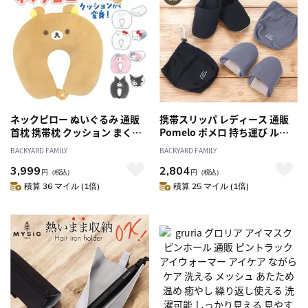
ネックピロー ぬいぐるみ 通販
携帯スリッパ レディース 通販
首枕 携帯枕 クッション まくら
Pomelo ポメロ 持ち運び ルー
枕 トラベルピロー コンパクト
ムスリッパ スリッパ ルームシ
BACKYARD FAMILY
BACKYARD FAMILY
折りたたみ 2way 子供 キャラク
ューズ 部屋履き 室内履き かか
3,999
2,804
ター グッズ 雑貨 ギフト 贈り物
と付き 室内 部屋 シンプル おし
円
（税込）
円
（税込）
トラベル 旅行 飛行機 機内 新幹
ゃれ かわいい 防寒対策 冷え対
積算 36 マイル (1倍)
積算 25 マイル (1倍)
線 車 海外旅行 おでかけ お出か
策 学校 行事 入学式 卒業式 授業
け かわいい 可愛い
参観 ギフト