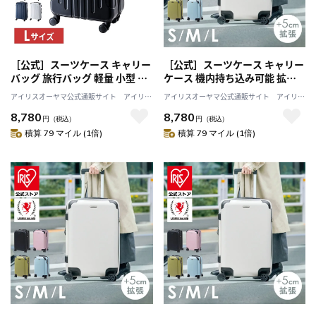
［公式］スーツケース キャリー
［公式］スーツケース キャリー
バッグ 旅行バッグ 軽量 小型 旅
ケース 機内持ち込み可能 拡張
行 海外旅行 旅行用品 ダブルキ
ジップスーツケース キャリーバ
アイリスオーヤマ公式通販サイト アイリス
アイリスオーヤマ公式通販サイト アイリス
ャスター TSAロック Lサイズ
ッグ 4輪 旅行 Sサイズ 32L カー
プラザJAL Mall店
プラザJAL Mall店
8,780
8,780
94L ブラウン KD-SCK アイリス
キ 5515-49 アイリスオーヤマ
円
（税込）
円
（税込）
オーヤマ
積算 79 マイル (1倍)
積算 79 マイル (1倍)