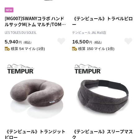
[MG007]SWANYコラボ ハンド
《テンピュール》トラベルピロ
ルサックM(トム マルチ/TOM
ー
Multi) スワニー キャリーオンバ
LES TOILES DU SOLEIL
テンピュール JAL Mall店
ッグ ボストン パッカブル 折り
5,940
16,500
畳み たためる エコバッグ 旅行
円
（税込）
円
（税込）
トラベル 機内持ち込み可 飛行
積算 54 マイル (1倍)
積算 150 マイル (1倍)
機 新幹線
《テンピュール》トランジット
《テンピュール》スリープマス
ピロー
ク