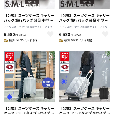
［公式］スーツケース キャリー
［公式］スーツケース キャリー
バッグ 旅行バッグ 軽量 小型 旅
バッグ 旅行バッグ 軽量 小型 旅
行 海外旅行 旅行用品 ダブルキ
行 海外旅行 旅行用品 ダブルキ
アイリスオーヤマ公式通販サイト アイリス
アイリスオーヤマ公式通販サイト アイリス
ャスター TSAロック KD-SCK S
ャスター TSAロック KD-SCK S
プラザJAL Mall店
プラザJAL Mall店
6,580
6,580
サイズ 40L ネイビー KD-SCKS
サイズ 40L エンボスホワイト
円
（税込）
円
（税込）
アイリスオーヤマ
KD-SCK S アイリスオーヤマ
積算 59 マイル (1倍)
積算 59 マイル (1倍)
［公式］スーツケース キャリー
［公式］スーツケース キャリー
ケース アルミタイプ Sサイズ
ケース アルミタイプ Mサイズ