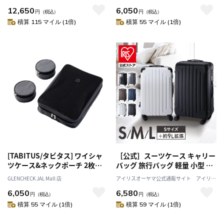
12,650
6,050
円
（税込）
円
（税込）
積算 115 マイル (1倍)
積算 55 マイル (1倍)
[TABITUS/タビタス] ワイシャ
［公式］スーツケース キャリー
ツケース&ネックポーチ 2枚用
バッグ 旅行バッグ 軽量 小型 旅
グレー[オススメ対象]
行 海外旅行 旅行用品 ダブルキ
GLENCHECK JAL Mall 店
アイリスオーヤマ公式通販サイト アイリス
ャスター TSAロック KD-SCK S
プラザJAL Mall店
6,050
6,580
サイズ 40L ブラック ツヤ アイ
円
（税込）
円
（税込）
リスオーヤマ
積算 55 マイル (1倍)
積算 59 マイル (1倍)