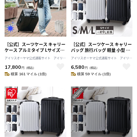
［公式］スーツケース キャリー
［公式］スーツケース キャリー
ケース アルミタイプ Lサイズ
バッグ 旅行バッグ 軽量 小型 旅
120L シルバー HY15054 アイリ
行 海外旅行 旅行用品 ダブルキ
アイリスオーヤマ公式通販サイト アイリス
アイリスオーヤマ公式通販サイト アイリス
スオーヤマ
ャスター TSAロック KD-SCK S
プラザJAL Mall店
プラザJAL Mall店
17,800
6,580
サイズ 40L ブラウン KD-SCK S
円
（税込）
円
（税込）
アイリスオーヤマ
積算 161 マイル (1倍)
積算 59 マイル (1倍)