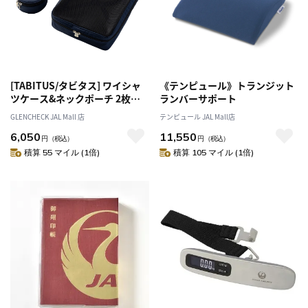
[TABITUS/タビタス] ワイシャ
《テンピュール》トランジット
ツケース&ネックポーチ 2枚用
ランバーサポート
ネイビー[オススメ対象]
GLENCHECK JAL Mall 店
テンピュール JAL Mall店
6,050
11,550
円
（税込）
円
（税込）
積算 55 マイル (1倍)
積算 105 マイル (1倍)