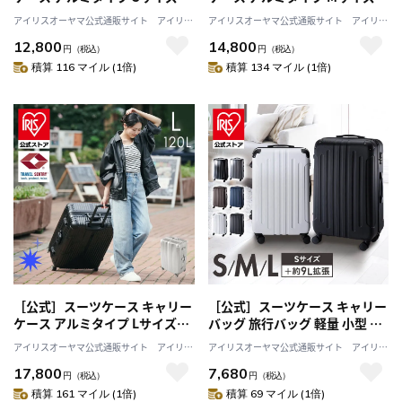
40L ブラック APL-S-BK アイリ
79L ブラック APL-M-BK アイリ
アイリスオーヤマ公式通販サイト アイリス
アイリスオーヤマ公式通販サイト アイリス
スオーヤマ
スオーヤマ
プラザJAL Mall店
プラザJAL Mall店
12,800
14,800
円
（税込）
円
（税込）
積算 116 マイル (1倍)
積算 134 マイル (1倍)
［公式］スーツケース キャリー
［公式］スーツケース キャリー
ケース アルミタイプ Lサイズ
バッグ 旅行バッグ 軽量 小型 旅
120L ブラック APL-L-BK アイリ
行 海外旅行 旅行用品 ダブルキ
アイリスオーヤマ公式通販サイト アイリス
アイリスオーヤマ公式通販サイト アイリス
スオーヤマ
ャスター TSAロック Mサイズ
プラザJAL Mall店
プラザJAL Mall店
17,800
7,680
63L ホワイト KD-SCK アイリス
円
（税込）
円
（税込）
オーヤマ
積算 161 マイル (1倍)
積算 69 マイル (1倍)