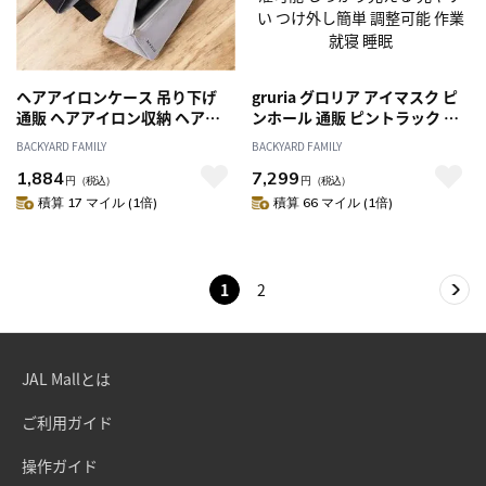
ヘアアイロンケース 吊り下げ
gruria グロリア アイマスク ピ
通販 ヘアアイロン収納 ヘアア
ンホール 通販 ピントラック ア
イロンホルダー ヘアアイロンポ
イウォーマー アイケア ながら
BACKYARD FAMILY
BACKYARD FAMILY
ーチ ヘア アイロン 収納 ケース
ケア 洗える メッシュ あたため
1,884
7,299
ポーチ 旅行 トラベル 洗面所 耐
温め 癒やし 繰り返し使える 洗
円
（税込）
円
（税込）
熱 持ち運び 携帯 出張 修学旅行
濯可能 しっかり見える 見やす
積算 17 マイル (1倍)
積算 66 マイル (1倍)
シンプル MYSiG ミューシグ 旅
い つけ外し簡単 調整可能 作業
行用品
就寝 睡眠
1
2
JAL Mallとは
ご利用ガイド
操作ガイド