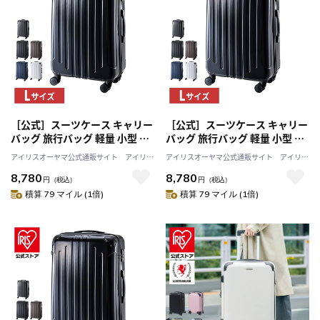
［公式］スーツケース キャリー
［公式］スーツケース キャリー
バッグ 旅行バッグ 軽量 小型 旅
バッグ 旅行バッグ 軽量 小型 旅
行 海外旅行 旅行用品 ダブルキ
行 海外旅行 旅行用品 ダブルキ
アイリスオーヤマ公式通販サイト アイリス
アイリスオーヤマ公式通販サイト アイリス
ャスター TSAロック Lサイズ
ャスター TSAロック Lサイズ
プラザJAL Mall店
プラザJAL Mall店
8,780
8,780
94L ホワイト KD-SCK アイリス
94L ネイビー KD-SCK アイリス
円
（税込）
円
（税込）
オーヤマ
オーヤマ
積算 79 マイル (1倍)
積算 79 マイル (1倍)