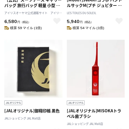
バッグ 旅行バッグ 軽量 小型 旅
ルサックM(プチ ジュピター マ
行 海外旅行 旅行用品 ダブルキ
リン トープ/PETIT JUPITER
アイリスオーヤマ公式通販サイト アイリス
LES TOILES DU SOLEIL
ャスター TSAロック KD-SCK S
Marine Taupe) スワニー キャリ
プラザJAL Mall店
6,580
5,940
サイズ 40L ブラック マッド KD-
ーオンバッグ ボストン パッカ
円
（税込）
円
（税込）
SCK アイリスオーヤマ
ブル 折り畳み たためる エコバ
積算 59 マイル (1倍)
積算 54 マイル (1倍)
ッグ 旅行 トラベル 機内持ち込
み可 飛行機 新幹線
[JALオリジナル]御翔印帳 黒色
[JALオリジナル]MISOKAトラ
ベル歯ブラシ
JALショッピング JAL Mall店
JALショッピング JAL Mall店