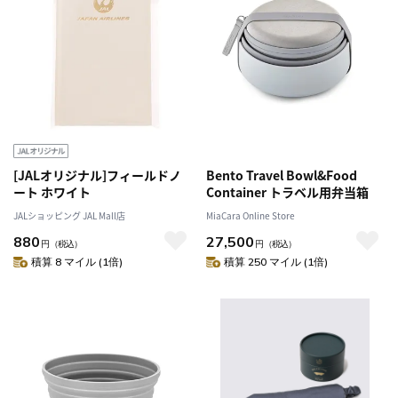
[JALオリジナル]フィールドノ
Bento Travel Bowl&Food
ート ホワイト
Container トラベル用弁当箱
JALショッピング JAL Mall店
MiaCara Online Store
880
27,500
円
（税込）
円
（税込）
積算 8 マイル (1倍)
積算 250 マイル (1倍)