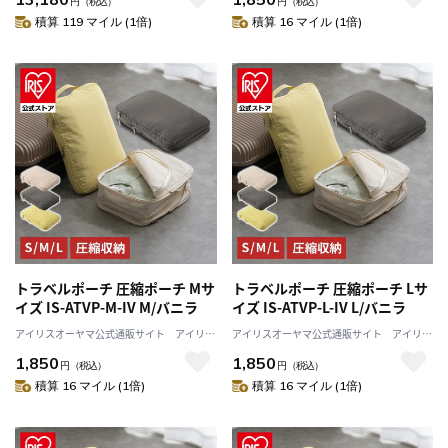
円
（税込）
円
（税込）
マ
積算 119 マイル (1倍)
積算 16 マイル (1倍)
トラベルポーチ 圧縮ポーチ Mサ
トラベルポーチ 圧縮ポーチ Lサ
イズ IS-ATVP-M-IV M/バニラ
イズ IS-ATVP-L-IV L/バニラ
アイリスオーヤマ公式通販サイト アイリス
アイリスオーヤマ公式通販サイト アイリス
プラザJAL Mall店
プラザJAL Mall店
1,850
1,850
円
（税込）
円
（税込）
積算 16 マイル (1倍)
積算 16 マイル (1倍)