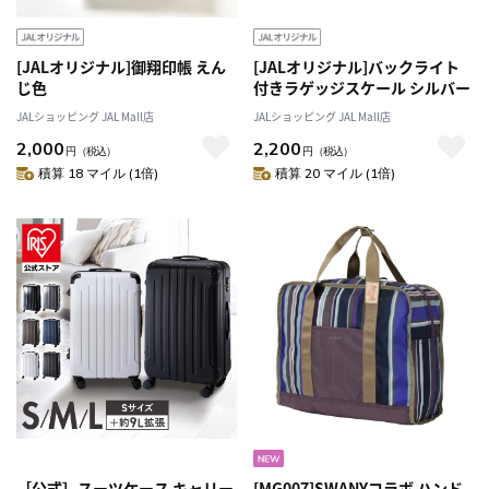
[JALオリジナル]御翔印帳 えん
[JALオリジナル]バックライト
じ色
付きラゲッジスケール シルバー
JALショッピング JAL Mall店
JALショッピング JAL Mall店
2,000
2,200
円
（税込）
円
（税込）
積算 18 マイル (1倍)
積算 20 マイル (1倍)
［公式］スーツケース キャリー
[MG007]SWANYコラボ ハンド