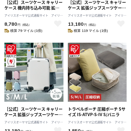
［公式］スーツケース キャリー
［公式］スーツケース キャリー
ケース 機内持ち込み可能 拡張
ケース 拡張ジップスーツケース
ジップスーツケース キャリーバ
キャリーバッグ 4輪 旅行 レジェ
アイリスオーヤマ公式通販サイト アイリス
アイリスオーヤマ公式通販サイト アイリス
ッグ 4輪 旅行 Sサイズ 32L ピン
ンドウォーカー Lサイズ 82L ピ
プラザJAL Mall店
プラザJAL Mall店
8,780
13,180
ク 5515-49 アイリスオーヤマ
ンク 5515-70 アイリスオーヤマ
円
（税込）
円
（税込）
積算 79 マイル (1倍)
積算 119 マイル (1倍)
［公式］スーツケース キャリー
トラベルポーチ 圧縮ポーチ Sサ
ケース 拡張ジップスーツケース
イズ IS-ATVP-S-IV S/バニラ
キャリーバッグ 4輪 旅行 レジェ
アイリスオーヤマ公式通販サイト アイリス
アイリスオーヤマ公式通販サイト アイリス
ンドウォーカーLサイズ 82L ホ
プラザJAL Mall店
プラザJAL Mall店
13,180
1,850
ワイト 5515-70 アイリスオーヤ