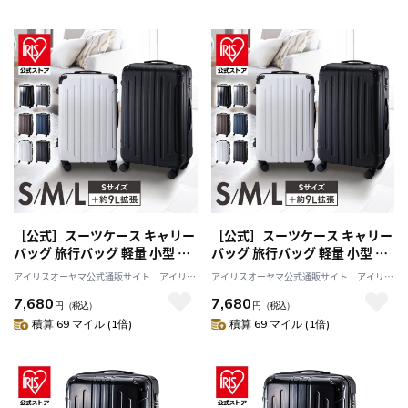
［公式］スーツケース キャリー
［公式］スーツケース キャリー
バッグ 旅行バッグ 軽量 小型 旅
バッグ 旅行バッグ 軽量 小型 旅
行 海外旅行 旅行用品 ダブルキ
行 海外旅行 旅行用品 ダブルキ
アイリスオーヤマ公式通販サイト アイリス
アイリスオーヤマ公式通販サイト アイリス
ャスター TSAロック Mサイズ
ャスター TSAロック Mサイズ
プラザJAL Mall店
プラザJAL Mall店
7,680
7,680
63L ネイビー KD-SCK アイリス
63L ブラウン KD-SCK アイリス
円
（税込）
円
（税込）
オーヤマ
オーヤマ
積算 69 マイル (1倍)
積算 69 マイル (1倍)