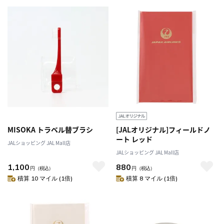
MISOKA トラベル替ブラシ
[JALオリジナル]フィールドノ
ート レッド
JALショッピング JAL Mall店
JALショッピング JAL Mall店
1,100
880
円
（税込）
円
（税込）
積算 10 マイル (1倍)
積算 8 マイル (1倍)