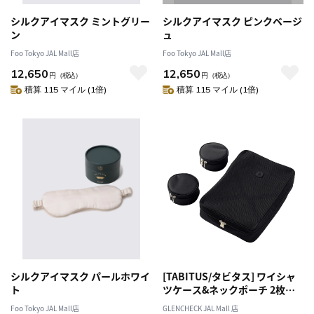
シルクアイマスク ミントグリー
シルクアイマスク ピンクベージ
ン
ュ
Foo Tokyo JAL Mall店
Foo Tokyo JAL Mall店
12,650
12,650
円
（税込）
円
（税込）
積算 115 マイル (1倍)
積算 115 マイル (1倍)
シルクアイマスク パールホワイ
[TABITUS/タビタス] ワイシャ
ト
ツケース&ネックポーチ 2枚用
ブラック[オススメ対象]
Foo Tokyo JAL Mall店
GLENCHECK JAL Mall 店