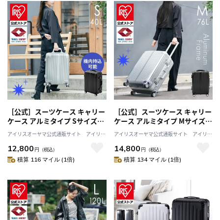
［公式］スーツケース キャリー
［公式］スーツケース キャリー
ケース アルミタイプ Sサイズ
ケース アルミタイプ Mサイズ
40L シルバー APL-S-BK アイリ
79L シルバー HY15054 アイリ
アイリスオーヤマ公式通販サイト アイリス
アイリスオーヤマ公式通販サイト アイリス
スオーヤマ
スオーヤマ
プラザJAL Mall店
プラザJAL Mall店
12,800
14,800
円
（税込）
円
（税込）
積算 116 マイル (1倍)
積算 134 マイル (1倍)