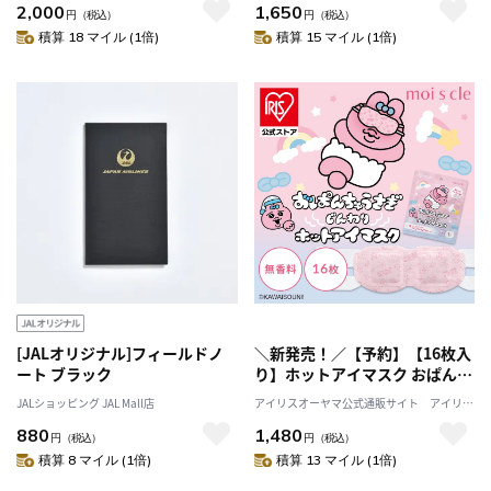
2,000
1,650
円
（税込）
円
（税込）
積算 18 マイル (1倍)
積算 15 マイル (1倍)
[JALオリジナル]フィールドノ
＼新発売！／【予約】【16枚入
ート ブラック
り】ホットアイマスク おぱんち
ゅうさぎ じんわりホットアイマ
JALショッピング JAL Mall店
アイリスオーヤマ公式通販サイト アイリス
スク 無香料 16枚入 OHI-M16 ア
プラザJAL Mall店
880
1,480
イリスオーヤマ※8月下旬頃発
円
（税込）
円
（税込）
送予定
積算 8 マイル (1倍)
積算 13 マイル (1倍)