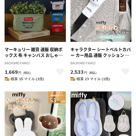
マーキュリー 雑貨 通販 収納ボ
キャラクター シートベルトカバ
ックス 布 キャンバス おしゃれ
ー カー用品 通販 クッション シ
キャンバスボックス 四角 角型
ートベルトパッド シートベルト
BACKYARD FAMILY
BACKYARD FAMILY
MERCURY レクタングルボック
パッド カバー ふわふわ 大人 キ
1,669
2,533
ス S リビング 収納 子供部屋 お
ッズ 子供 こども 子ども お出か
円
（税込）
円
（税込）
もちゃ箱 ランドリーバスケット
け アクセサリー おしゃれ 便利
積算 15 マイル (1倍)
積算 23 マイル (1倍)
ランドリーバッグ 収納ケース
車 カー 柔らかい や
ボックス 収納家具