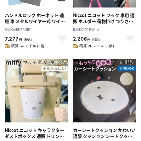
ハンドルロック ホーネット 通
Niccot ニコット フック 車用 通
販 車 メタルワイヤー式 ワイヤ
販 ホルダー 荷物掛け つりさげ
ー式 防犯 盗難防止 カーセキュ
タオルかけ ごみ掛け カーシー
BACKYARD FAMILY
BACKYARD FAMILY
リティ ハンドル ロック 軽量 コ
トフック 吊り下げ 落下防止 掛
7,277
2,206
ンパクト 加藤電機 保護カバー
ける かける 後部座席 車 車内 カ
円
（税込）
円
（税込）
付 装着 簡単 収納 LH-3SR
ー用品 ベビーカー 買い物袋 ド
積算 66 マイル (1倍)
積算 20 マイル (1倍)
ライブ お出かけ お出掛け おで
かけ 外出 かわいい 可愛い ギフ
ト 贈り物
Niccot ニコット キャラクター
カーシートクッション かわいい
ダストボックス 通販 ドリンク
通販 クッション シートクッシ