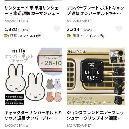
サンシェード 車 車用サンシェ
ナンバープレート ボルトキャッ
ード 傘式 通販 カーサンシェー
プ 通販 ナンバーボルトキャッ
ド フロントサンシェード フロ
プ ボルトキャップ キャップ お
BACKYARD FAMILY
BACKYARD FAMILY
ントカバー フロント カバー 簡
しゃれ ボルト スヌーピー ピー
1,828
2,214
単装着 取付簡単 遮光 断熱 パッ
ナッツ かわいい 装飾 キャラク
円
（税込）
円
（税込）
と開くだけ 親骨グラスファイバ
ター グッズ カー用品 カーアク
積算 16 マイル (1倍)
積算 20 マイル (1倍)
ー 切り込み 丈夫 折れにくい コ
セサリー 車用品 明邦 SN19
ーティング 収納ケース付き
キャラクター ナンバーボルトキ
ジョンズブレンド エアーフレッ
ャップ 通販 ナンバープレート
シュナー クリップオン 通販 本
用 かわいい 可愛い オシャレ お
体 芳香剤 車内 車 クリップオン
BACKYARD FAMILY
BACKYARD FAMILY
しゃれ カーアクセサリー ボル
エアーフレッシュナー クリップ