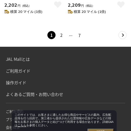
2,202
2,209
トキャップ ナンバーボルトカバ
タイプ カーフレグランス クリ
円
（税込）
円
（税込）
ー 貼るだけ 取付簡単 カー用品
ップ型 おしゃれ シンプル ナチ
積算 20 マイル (1倍)
積算 20 マイル (1倍)
車用 車用品 カーグッズ 汚れ防
ュラル アロマグッズ John's
止 盗難防止 贈り物 ギフト
Blend OAJON33 アクセサリー
車用品 カー用品
1
2
7
JAL Mallとは
ご利用ガイド
操作ガイド
よくあるご質問・お問い合わせ
ご利用規約
このサイトでは、お客さまに適したお得な商品やサービスの案内、広告配
信等を行う目的で、第三者から提供された位置情報や広告データなどの情
プライバシーポリシー
報をお客さまの個人データと結びつけて利用する場合があります。詳細Q&A
は
こちら
を参照ください。
会社概要