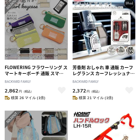
品
FLOWERING フラワーリング ス
芳香剤 おしゃれ 車 通販 カーフ
マートキーポーチ 通販 スマー
レグランス カーフレッシュナー
トキーケース キーケース キー
フレグランス 車載用 車載 車用
BACKYARD FAMILY
BACKYARD FAMILY
ポーチ 鍵ケース 窓付き 小物入
エアコン 吹き出し口 送風口 ク
2,862
2,372
れ ポーチ ケース カー用品 車用
リップタイプ アロマ 香り 匂い
円
（税込）
円
（税込）
品 レディース かわいい おしゃ
芳香 おしゃれ grancense グラ
積算 26 マイル (1倍)
積算 21 マイル (1倍)
れ 贈り物 ギフト
ンセンス 099-20-00 GPP 自動車
芳香用品 カーアクセサリ アク
セサリー 車用品