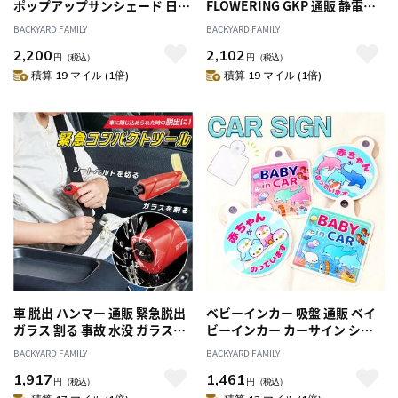
ポップアップサンシェード 日よ
FLOWERING GKP 通販 静電気
け 日除け 車用 設置簡単 動物 ア
軽減 スマートキーポーチ キー
BACKYARD FAMILY
BACKYARD FAMILY
ニマル ポップアップ かわいい
ポーチ 鍵ケース 小物入れ レデ
2,200
2,102
可愛い 後部座席 カー用品 日よ
ィース カー用品 車用品 ポーチ
円
（税込）
円
（税込）
け用品 日除け用品 車内用品 車
ケース おしゃれ かわいい カギ
積算 19 マイル (1倍)
積算 19 マイル (1倍)
用品 軽自動車 コンパクトカー
贈り物 誕生日 ギフト 雑貨
カーアクセサリー
車 脱出 ハンマー 通販 緊急脱出
ベビーインカー 吸盤 通販 ベイ
ガラス 割る 事故 水没 ガラス割
ビーインカー カーサイン シー
り 窓 緊急脱出用ハンマー カッ
パレード 貼るだけ 吸盤 セーフ
BACKYARD FAMILY
BACKYARD FAMILY
ター 緊急脱出ハンマー 車用 自
ティグッズ 運転 安心 安全 お出
1,917
1,461
動車用品 カー用品 便利グッズ
掛け お出かけ 便利 かわいい カ
円
（税込）
円
（税込）
日用品 雑貨
ー用品 車用 車用品