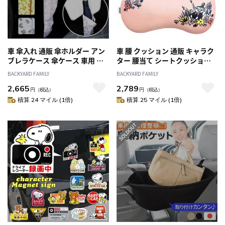
車 傘入れ 通販 傘ホルダー アン
車 腰 クッション 通販 キャラク
ブレラケース 傘ケース 車用 車
ター 腰当て シートクッション
内 長傘 雨傘 折りたたみ傘 日傘
フィット 柔らかい 疲れにくい
BACKYARD FAMILY
BACKYARD FAMILY
ホルダー 傘 収納 傘立て おしゃ
姿勢 サポート 座席 車用 車内 パ
2,665
2,789
れ かわいい キャラクター
ソコン用 椅子 ソファー かわい
円
（税込）
円
（税込）
SKATER スケーター CUBC1 車
い
積算 24 マイル (1倍)
積算 25 マイル (1倍)
内収納 ホルダー カー用品 カー
アクセサリー 車用品 アクセサ
リー