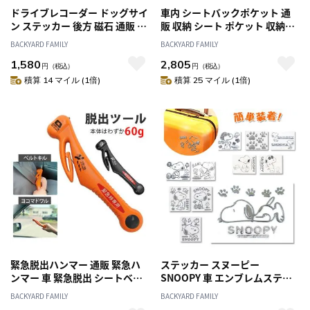
ドライブレコーダー ドッグサイ
車内 シートバックポケット 通
ン ステッカー 後方 磁石 通販 マ
販 収納 シート ポケット 収納ポ
グネットサイン ドラレコ マグ
ケット スペースポケット カバ
BACKYARD FAMILY
BACKYARD FAMILY
ネット おしゃれ かわいい スヌ
ン 置き バックシートポケット
1,580
2,805
ーピー SNOOPY リラックマ 録
車用収納ポケット 車用収納バッ
円
（税込）
円
（税込）
画中 サイン REC 煽り運転防止
グ 車用収納 便利グッズ 車内収
積算 14 マイル (1倍)
積算 25 マイル (1倍)
あおり運転防止 キャラクター
納グッズ 車内収納バッグ 車内
車 ステッカー 危険運転対策 セ
収納 後部座席 車内アクセサリ
キュリティー 防犯
ー カー用品
緊急脱出ハンマー 通販 緊急ハ
ステッカー スヌーピー
ンマー 車 緊急脱出 シートベル
SNOOPY 車 エンブレムステッ
ト カッター サイドウィンドウ
カー エンブレム スーツケース
BACKYARD FAMILY
BACKYARD FAMILY
ハンマー 緊急脱出用 緊急ツー
通販 シール デコレーション デ