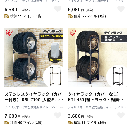
アイリスオーヤマ公式通販サイト アイリス
アイリスオーヤマ公式通販サイト アイリス
プラザJAL Mall店
プラザJAL Mall店
6,580
6,080
円
（税込）
円
（税込）
積算 59 マイル (1倍)
積算 55 マイル (1倍)
ステンレスタイヤラック（カバ
タイヤラック（カバーなし）
ー付き） KSL-710C [大型ミニバ
KTL-450 [軽トラック・軽商用
ン・SUV用]
車用]
アイリスオーヤマ公式通販サイト アイリス
アイリスオーヤマ公式通販サイト アイリス
プラザJAL Mall店
プラザJAL Mall店
7,680
3,680
円
（税込）
円
（税込）
積算 69 マイル (1倍)
積算 33 マイル (1倍)