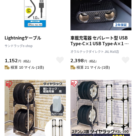
Lightningケーブル
車載充電器 セパレート型 USB
Type-C×1 USB Type-A×1 ア
サンドラッグe-shop
クセサリーソケット×2 最大
オウルテックダイレクト JAL Mall店
PD30W出力
1,152
2,398
円
（税込）
円
（税込）
積算 10 マイル (1倍)
積算 21 マイル (1倍)