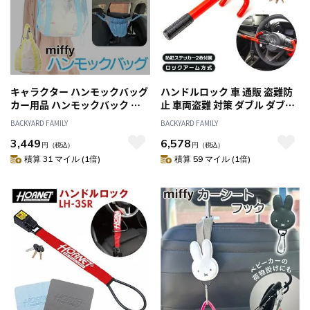
キャラクター ハンモックバッグ
ハンドルロック 車 通販 盗難防
カー用品 ハンモックバック 通
止 車両盗難 対策 ダブル ダブル
販 ハンモック 整理 整頓 収納 ベ
ロック式 がっちり ロック
BACKYARD FAMILY
BACKYARD FAMILY
ビー キッズ 子供 こども 子ども
HORNET ホーネット 専用キー
3,449
6,578
お出かけ バッグ バック アクセ
特殊形状 窃盗対策 セキュリテ
円
（税込）
円
（税込）
サリー 便利 車 カー かわいい カ
ィ 簡単設置 防犯グッズ ピッキ
積算 31 マイル (1倍)
積算 59 マイル (1倍)
ーグッズ
ングに強い 乗用車 軽自動車 LH
ー15R