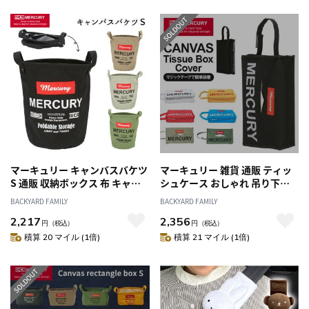
車 車内 車用 車用品 キャラ カー
アクセサリー
マーキュリー キャンバスバケツ
マーキュリー 雑貨 通販 ティッ
S 通販 収納ボックス 布 キャン
シュケース おしゃれ 吊り下げ
バス 折りたたみ おしゃれ 雑貨
車 壁掛け ティッシュカバー 掛
BACKYARD FAMILY
BACKYARD FAMILY
バケツ MERCURY リビング 収
け MERCURY ティッシュボック
2,217
2,356
納 子供部屋 おもちゃ箱 車内収
スカバー 布 キャンバス ティッ
円
（税込）
円
（税込）
納 アウトドア ランドリーバス
シュ ボックス カバー ケース ア
積算 20 マイル (1倍)
積算 21 マイル (1倍)
ケット ランドリーバッグ 収納
メリカン雑貨 男前 ボックス
ケース ボックス 収納家具