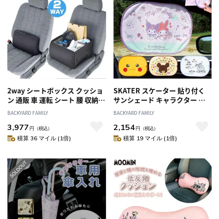
2way シートボックス クッショ
SKATER スケーター 貼り付く
ン 通販 車 運転 シート 腰 収納
サンシェード キャラクター 通
ボックス 折りたたみ コンパク
販 折り畳み 折りたたみ 車用 カ
BACKYARD FAMILY
BACKYARD FAMILY
ト ポケット付き 荷物 落下防止
ー用品 車 日よけ 日除け かわい
3,977
2,154
転落防止 簡単設置 走行中 買い
い サイド ワイヤー 日差し収納
円
（税込）
円
（税込）
物 腰クッション 腰あて 車用 た
袋 日焼け 目隠し 紫外線 ドライ
積算 36 マイル (1倍)
積算 19 マイル (1倍)
ためる 便利 大容量 旅行 快適 ド
ブ
ライブ カー用品