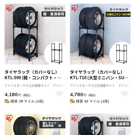
タイヤラック（カバーなし）
タイヤラック（カバーなし）
KTL-590 [軽・コンパクト・普
KTL-710 [大型ミニバン・SUV
通車・ミニバン用]
用]
アイリスオーヤマ公式通販サイト アイリス
アイリスオーヤマ公式通販サイト アイリス
プラザJAL Mall店
プラザJAL Mall店
4,180
4,780
円
（税込）
円
（税込）
積算 38 マイル (1倍)
積算 43 マイル (1倍)