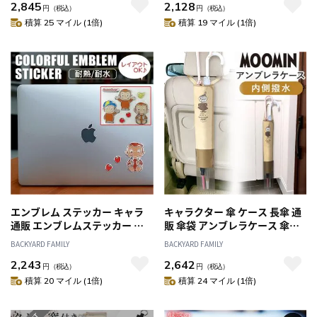
2,845
2,128
ル 車脱出 カー用品 ガラス割り
コシール エンブレム ステッカ
円
（税込）
円
（税込）
緊急脱出ツール 脱出ハンマー
ー カー用品 メタリック ピーナ
積算 25 マイル (1倍)
積算 19 マイル (1倍)
災害対策 防災 CANARY キャナ
ッツ PAENUTS ウッドストック
カーグッ
エンブレム ステッカー キャラ
キャラクター 傘 ケース 長傘 通
通販 エンブレムステッカー 車
販 傘袋 アンブレラケース 傘ホ
ボディ デコシール シール キャ
ルダー 傘入れ 傘立て 雨傘 カバ
BACKYARD FAMILY
BACKYARD FAMILY
ラクター かわいい おしゃれ シ
ー 収納 日傘 梅雨 車 アンブレラ
2,243
2,642
ルバー メタリック パソコン ス
カー用品 カーアクセサリー
円
（税込）
円
（税込）
マホ デコレーション ドレスア
積算 20 マイル (1倍)
積算 24 マイル (1倍)
ップ用品 カーアクセサリー カ
ーグッズ カー用品 自動車 車用