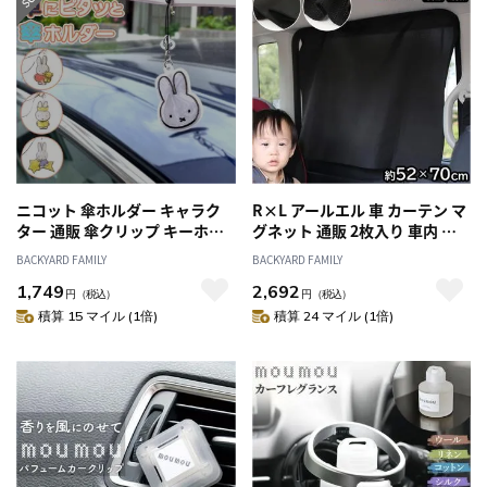
ニコット 傘ホルダー キャラク
R×L アールエル 車 カーテン マ
ター 通販 傘クリップ キーホル
グネット 通販 2枚入り 車内 サ
ダー ストラップ マーカーチャ
ンシェード 後部座席 窓 目隠し
BACKYARD FAMILY
BACKYARD FAMILY
ーム アンブレラマーカー 傘ア
チャイルドシート ベビー 赤ち
1,749
2,692
クセサリー 傘 目印 ピタッと く
ゃん シート UVカット 紫外線対
円
（税込）
円
（税込）
っつく 濡れない 乗り降り 乗せ
策 子供 こども 子ども つけ外し
積算 15 マイル (1倍)
積算 24 マイル (1倍)
降ろし 介護 両手が開く 雨の日
簡単
雨 車 車用品 車用 便利 生活雑貨