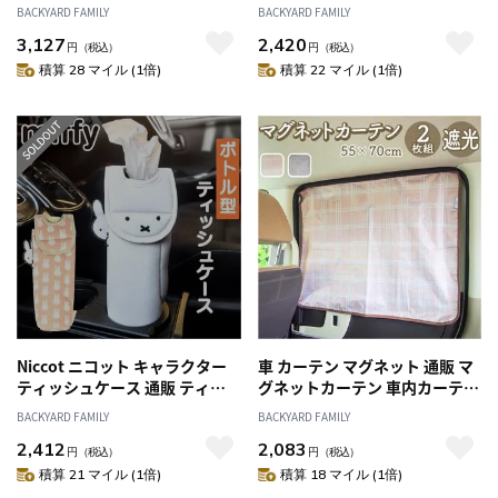
ポケット マルチポケット ポケ
ョン 座布団 アクセサリー カー
BACKYARD FAMILY
BACKYARD FAMILY
ット ポーチ 小物入れ ミニバッ
クッション キャラクター 可愛
3,127
2,420
グ ミニバック バッグ バック ご
い オシャレ 車用品 円形 丸型 普
円
（税込）
円
（税込）
み入れ ゴミ入れ 収納 かわいい
通車 軽自動車 運転席 助手席 後
積算 28 マイル (1倍)
積算 22 マイル (1倍)
可愛い 携帯 コンパクト 車 車内
部座席 シンプル ニコット 贈り
車用 車用品 キャラ カーアクセ
物 ギフト
サリー
Niccot ニコット キャラクター
車 カーテン マグネット 通販 マ
ティッシュケース 通販 ティッ
グネットカーテン 車内カーテン
シュ ケース ティッシュボック
日よけ 日除け 目隠し 車中泊 グ
BACKYARD FAMILY
BACKYARD FAMILY
ス ティッシュカバー ボックス
ッズ 遮光 車用品 サイドカーテ
2,412
2,083
カバー 縦置き 縦型 置き型 かわ
ン リアカーテン カー用品 自動
円
（税込）
円
（税込）
いい 可愛い ドリンクホルダー
車 車内 カーアクセサリー かわ
積算 21 マイル (1倍)
積算 18 マイル (1倍)
に入る マルチポケットに入る
いい おしゃれ キャンプ