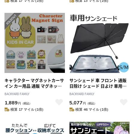
積算 17 マイル (1倍)
積算 13 マイル (1倍)
キャラクター マグネットカーサ
サンシェード 車 フロント 通販
イン カー用品 通販 マグネット
日除け シェード 日よけ 車用サ
カーサイン ステッカー 車用 車
ンシェードパラソル 傘型 折り
BACKYARD FAMILY
BACKYARD FAMILY
用品 ベビー キッズ 子供 こども
たたみ UVカット 遮光 遮熱 フロ
1,889
5,077
子ども お出かけ アクセサリー
ントシェード 夏 車内 フロント
円
（税込）
円
（税込）
便利 車 カー かわいい カーグッ
ガラス Sサイズ Lサイズ 日除け
積算 17 マイル (1倍)
積算 46 マイル (1倍)
ズ
用品 アクセサリー 車用品