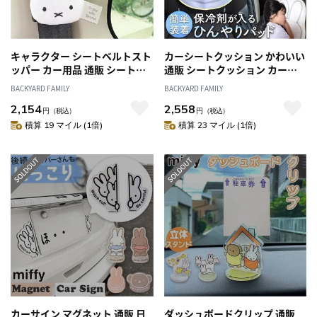
キャラクター シートベルトスト
カーシートクッション かわいい
ッパー カー用品 通販 シートベ
通販 シートクッション カーシ
ルト ストッパー 締め付け軽減
ート クッション 保冷剤を入れ
BACKYARD FAMILY
BACKYARD FAMILY
快適 ベルト 調整 ドライブ 車 車
キャラクター シートパッド メ
2,154
2,558
用品 車用 妊婦 アクセサリー お
ッシュ 通気性 アクセサリー 車
円
（税込）
円
（税込）
しゃれ 便利 おしゃれ カー かわ
用品 可愛い おしゃれ シンプル
積算 19 マイル (1倍)
積算 23 マイル (1倍)
いい カーグッズ
取り外し ニコット ギフト 贈り
物
カーサイン マグネット 通販 日
ダッシュボードクリップ 通販