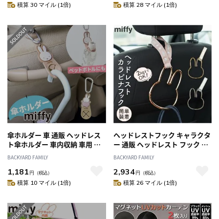
ミッフィー ニコット カー用品
ケット アクセサリー バックイ
積算 30 マイル (1倍)
積算 28 マイル (1倍)
車用品 車内 便利グッズ 車 快適
ンバック 車用品 ニコット 贈り
可愛い かわいい
物 ギフト
傘ホルダー 車 通販 ヘッドレス
ヘッドレストフック キャラクタ
ト傘ホルダー 車内収納 車用 カ
ー 通販 ヘッドレスト フック カ
サホルダー アクセサリー ペッ
ラビナフック 荷物フック 荷物
BACKYARD FAMILY
BACKYARD FAMILY
トボトル タオル シンプル 便利
掛け シートフック 車 車用フッ
1,181
2,934
グッズ かわいい 可愛い おしゃ
ク カラビナ miffy ミッフィー
円
（税込）
円
（税込）
れ ベビーカー 車用品 カラビナ
ニコット カー用品 ゴミ袋 ホル
積算 10 マイル (1倍)
積算 26 マイル (1倍)
ニコット 贈り物 ギフト
ダー 車内 便利グッズ 可愛い か
わいい おしゃれ