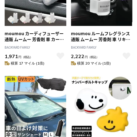
moumou カーディフューザー
moumou ルームフレグランス
通販 ムームー 芳香剤 車 カーフ
通販 ムームー 芳香剤 車 リキッ
レグランス カー ディフューザ
ドエアフレッシュナー カーフレ
BACKYARD FAMILY
BACKYARD FAMILY
ー カークリップ カーフレッシ
グランス カー ディフューザー
1,971
2,222
ュナー フレグランス エアコン
フレグランス 置き型 香り 芳香
円
（税込）
円
（税込）
吹き出し口 送風口 クリップタ
アロマ ギフト 部屋 玄関 トイレ
積算 17 マイル (1倍)
積算 20 マイル (1倍)
イプ サーキュレーター 扇風機
クローゼット リビング 車内 お
ファン カー用品 車内 おしゃれ
しゃれ 車用品 カー用品
車用品