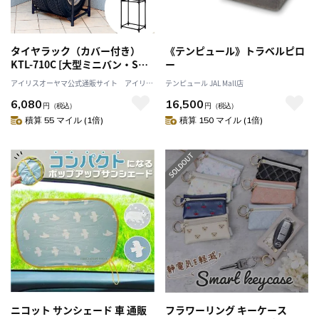
タイヤラック（カバー付き）
《テンピュール》トラベルピロ
KTL-710C [大型ミニバン・SUV
ー
用
アイリスオーヤマ公式通販サイト アイリス
テンピュール JAL Mall店
プラザJAL Mall店
6,080
16,500
円
（税込）
円
（税込）
積算 55 マイル (1倍)
積算 150 マイル (1倍)
ニコット サンシェード 車 通販
フラワーリング キーケース