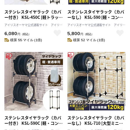
ステンレスタイヤラック（カバ
ステンレスタイヤラック（カバ
ー付き） KSL-450C [軽トラッ
ーなし） KSL-590 [軽・コンパ
ク・軽商用車用]
クト・普通車・ミニバン用]
アイリスオーヤマ公式通販サイト アイリス
アイリスオーヤマ公式通販サイト アイリス
プラザJAL Mall店
プラザJAL Mall店
6,080
5,800
円
（税込）
円
（税込）
積算 55 マイル (1倍)
積算 52 マイル (1倍)
ステンレスタイヤラック（カバ
ステンレスタイヤラック（カバ
ー付き） KSL-590C [軽・コンパ
ーなし） KSL-710 [大型ミニバ
クト・普通車・ミニバン用]
ン・SUV用]