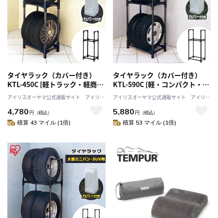
タイヤラック（カバー付き）
タイヤラック（カバー付き）
KTL-450C [軽トラック・軽商用
KTL-590C [軽・コンパクト・普
車用]
通車・ミニバン用]
アイリスオーヤマ公式通販サイト アイリス
アイリスオーヤマ公式通販サイト アイリス
プラザJAL Mall店
プラザJAL Mall店
4,780
5,880
円
（税込）
円
（税込）
積算 43 マイル (1倍)
積算 53 マイル (1倍)