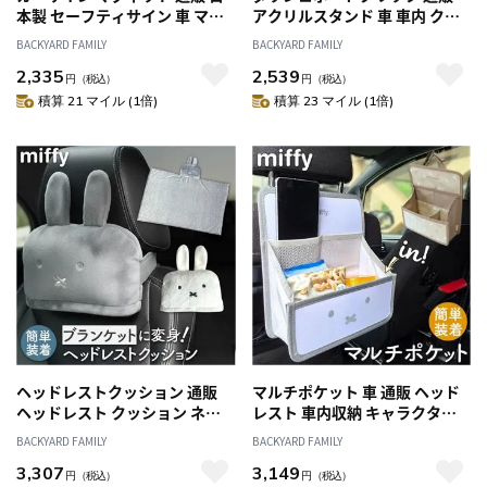
本製 セーフティサイン 車 マグ
アクリルスタンド 車 車内 クリ
ネットステッカー 安全運転 ス
ップ ダッシュボード 駐車券 カ
BACKYARD FAMILY
BACKYARD FAMILY
テッカー かわいい キャラクタ
ード マスク キャラクター ミッ
2,335
2,539
ー ミッフィー miffy おしゃれ
フィー かわいい おしゃれ アク
円
（税込）
円
（税込）
マグネットカーサイン2個セッ
リルダッシュボードクリップ 車
積算 21 マイル (1倍)
積算 23 マイル (1倍)
ト 外装 カー用品 カーグッズ カ
内収納 カー用品 カーグッズ カ
ーアクセサリ 車外アクセサリー
ーアクセサリ 車内アクセサリー
車用品
車用品
ヘッドレストクッション 通販
マルチポケット 車 通販 ヘッド
ヘッドレスト クッション ネッ
レスト 車内収納 キャラクター
クパッド ネッククッション 首
ドライブポケット かわいい 車
BACKYARD FAMILY
BACKYARD FAMILY
クッション カークッション ブ
収納 車内 小物整理 車用ポケッ
3,307
3,149
ランケット キャラクター miffy
ト収納 シートポケット 収納ポ
円
（税込）
円
（税込）