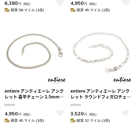
6,380
4,950
円
（税込）
円
（税込）
積算 58 マイル (1倍)
積算 45 マイル (1倍)
entiere アンティエーレ アンク
entiere アンティエーレ アンク
レット 喜平チェーン 2.5mm
レット ラウンドフィガロチェー
26cm シルバー925 ロジウムメ
ン 26cm フリーサイズ シルバー
entiere
entiere
ッキ メンズ
925 レディース メンズ
4,950
3,520
円
（税込）
円
（税込）
積算 45 マイル (1倍)
積算 32 マイル (1倍)