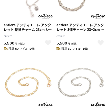
entiere アンティエーレ アンク
entiere アンティエーレ アンク
レット 巻貝チャーム 23cm シル
レット 3連チェーン 23+2cm シ
バー925 レディース イニシャル
ルバー925 ロジウムメッキ レデ
entiere
entiere
刻印・名入れ
ィース イタリア製
5,500
5,500
円
（税込）
円
（税込）
積算 50 マイル (1倍)
積算 50 マイル (1倍)