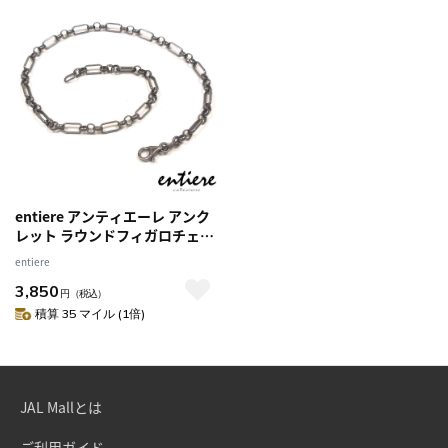
entiere アンティエーレ アンク
レット ラウンドフィガロチェー
ン いぶし 26cm フリーサイズ
entiere
シルバー925 レディース メンズ
3,850
円
（税込）
積算 35 マイル (1倍)
JAL Mallとは
ご利用ガイド