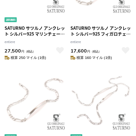
SATURNO サツルノ アンクレッ
SATURNO サツルノ アンクレッ
ト シルバー925 マリンチェーン
ト シルバー925 フィガロチェー
約26cm メンズ レディース
ン 名入れ 刻印 約24cm メンズ
entiere
entiere
レディース
27,500
17,600
円
（税込）
円
（税込）
積算 250 マイル (1倍)
積算 160 マイル (1倍)