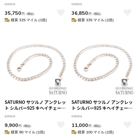
チェーン 名入れ 刻印 24cm＆
チェーン 名入れ 刻印 26cm×2
entiere
entiere
26cm メンズ レディース
本 メンズ レディース
35,750
36,850
円
（税込）
円
（税込）
積算 325 マイル (1倍)
積算 335 マイル (1倍)
SATURNO サツルノ アンクレッ
SATURNO サツルノ アンクレッ
ト シルバー925 キヘイチェーン
ト シルバー925 キヘイチェーン
約24cm メンズ レディース
約26cm メンズ レディース
entiere
entiere
9,900
11,000
円
（税込）
円
（税込）
積算 90 マイル (1倍)
積算 100 マイル (1倍)