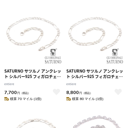
SATURNO サツルノ アンクレッ
SATURNO サツルノ アンクレッ
ト シルバー925 フィガロチェー
ト シルバー925 フィガロチェー
ン 約24cm メンズ レディース
ン 約26cm メンズ レディース
entiere
entiere
7,700
8,800
円
（税込）
円
（税込）
積算 70 マイル (1倍)
積算 80 マイル (1倍)