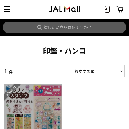
印鑑・ハンコ
1
件