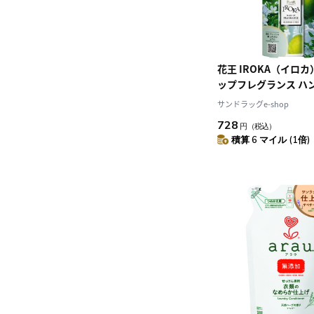
花王 IROKA（イロカ
ップフレグランス ハ
ラスの香り 90ml
サンドラッグe-shop
728
円
（税込）
積算 6 マイル (1倍)