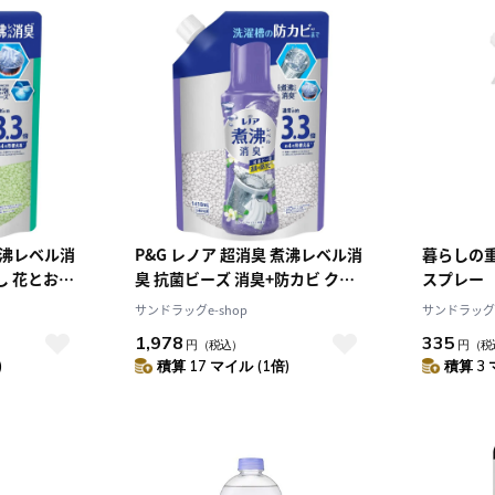
煮沸レベル消
P&G レノア 超消臭 煮沸レベル消
暮らしの
し 花とおひ
臭 抗菌ビーズ 消臭+防カビ クリ
スプレー
410mL
ーンフレッシュ 詰め替え
サンドラッグe-shop
サンドラッグe
1410mL
1,978
335
円
（税込）
円
（税
)
積算 17 マイル (1倍)
積算 3 