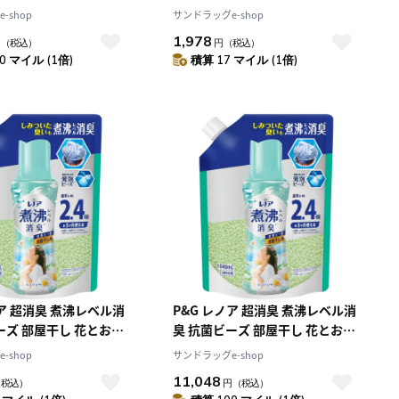
&シトラス 詰替
フレッシュ&シトラス 詰め替え
-shop
サンドラッグe-shop
L【7個セット】
1410mL
1,978
円
（税込）
円
（税込）
0 マイル (1倍)
積算 17 マイル (1倍)
ノア 超消臭 煮沸レベル消
P&G レノア 超消臭 煮沸レベル消
ーズ 部屋干し 花とおひ
臭 抗菌ビーズ 部屋干し 花とおひ
詰め替え 1040mL
さまの香り 詰め替え 1040mL【7
-shop
サンドラッグe-shop
個セット】
11,048
（税込）
円
（税込）