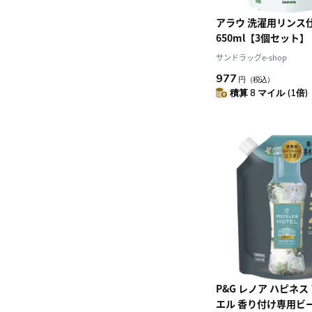
アラウ 洗濯用リンス
650ml【3個セット】
サンドラッグe-shop
977
円
（税込）
積算 8 マイル (1倍)
P&G レノア ハピネス
エル 香り付け専用ビ