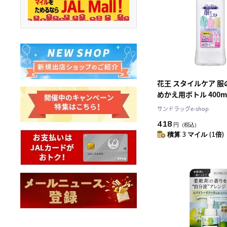
花王 スタイルケア 服
めかえ用ボトル 400m
サンドラッグe-shop
418
円
（税込）
積算 3 マイル (1倍)