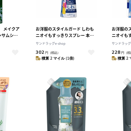
） メイクア
お洋服のスタイルガード しわも
お洋服の
ンサムシト
ニオイもすっきりスプレー 本体
ニオイも
300ml
かえ用 25
サンドラッグe-shop
サンドラッグe
302
228
円
（税込）
円
（税
積算 2 マイル (1倍)
積算 2 