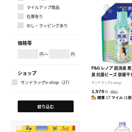
マイルアップ商品
在庫有り
のし・ラッピングあり
価格帯
円
～
円
P&G レノア 超消臭 
ショップ
臭 抗菌ビーズ 部屋干
さまの香り 詰め替え 1
サンドラッグe-shop（27）
サンドラッグe-shop
1,978
円
（税込）
積算 17 マイル (1倍
絞り込む