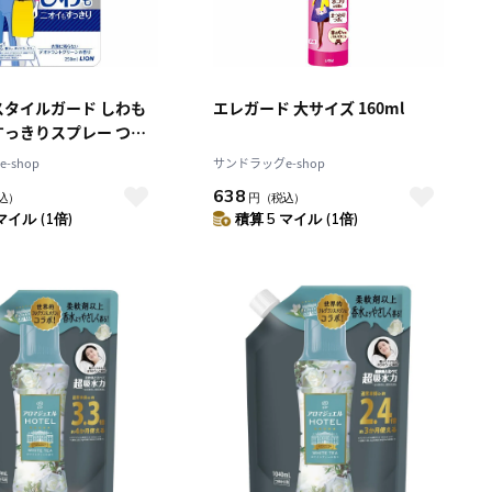
スタイルガード しわも
エレガード 大サイズ 160ml
すっきりスプレー つめ
0ml
-shop
サンドラッグe-shop
638
込）
円
（税込）
マイル (1倍)
積算 5 マイル (1倍)