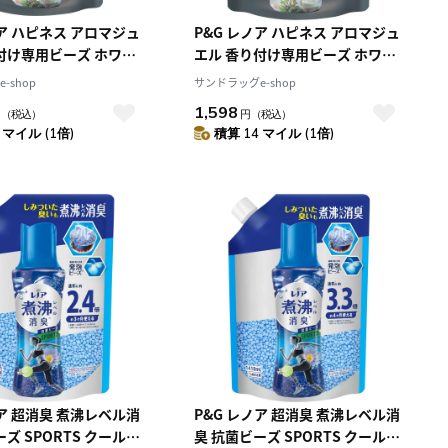
ノア ハピネス アロマジュ
P&G レノア ハピネス アロマジュ
付け専用ビーズ ホワイ
エル 香り付け専用ビーズ ホワイ
詰め替え 超特大
トティー 詰め替え 特大 1040mL
-shop
サンドラッグe-shop
L【5個セット】
1,598
円
（税込）
円
（税込）
 マイル (1倍)
積算 14 マイル (1倍)
ノア 超消臭 煮沸レベル消
P&G レノア 超消臭 煮沸レベル消
ズ SPORTS クールリ
臭 抗菌ビーズ SPORTS クールリ