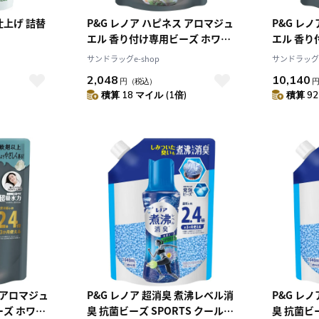
仕上げ 詰替
P&G レノア ハピネス アロマジュ
P&G レ
エル 香り付け専用ビーズ ホワイ
エル 香り
トティー 詰め替え 超特大
トティー 
サンドラッグe-shop
サンドラッグe
1410mL
1410m
2,048
10,140
円
（税込）
積算 18 マイル (1倍)
積算 92
 アロマジュ
P&G レノア 超消臭 煮沸レベル消
P&G レ
ーズ ホワイ
臭 抗菌ビーズ SPORTS クールリ
臭 抗菌ビー