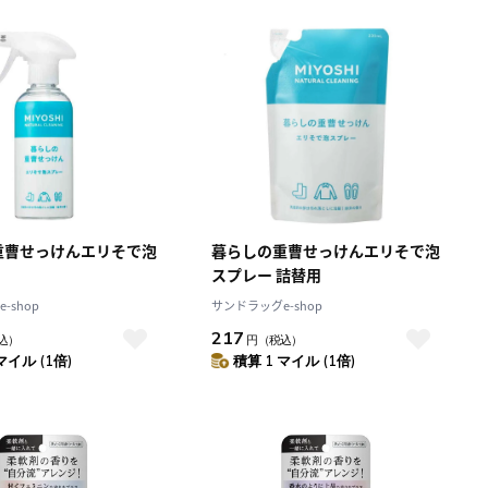
積算マイル率（高い
順）
人気順
レビュー件数（多い
順）
レビュー評価（高い
順）
価格（安い順）
価格（高い順）
重曹せっけんエリそで泡
暮らしの重曹せっけんエリそで泡
スプレー 詰替用
-shop
サンドラッグe-shop
217
込）
円
（税込）
マイル (1倍)
積算 1 マイル (1倍)