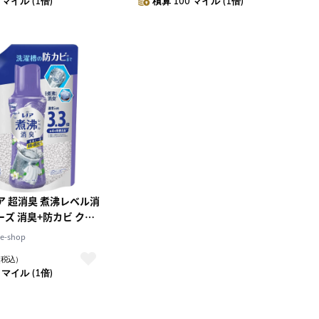
 マイル (1倍)
積算 100 マイル (1倍)
ノア 超消臭 煮沸レベル消
ーズ 消臭+防カビ クリ
シュ 詰め替え
-shop
L【5個セット】
（税込）
 マイル (1倍)