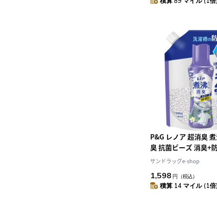
積算 89 マイル (1倍
P&G レノア 超消臭 
臭 抗菌ビーズ 消臭+
ーンフレッシュ 詰め
サンドラッグe-shop
1040mL
1,598
円
（税込）
積算 14 マイル (1倍