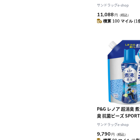
トティー 詰め替え 特
サンドラッグe-shop
1040mL【7個セット
11,088
円
（税込）
積算 100 マイル (1
P&G レノア 超消臭 
臭 抗菌ビーズ SPOR
フレッシュ&シトラス
サンドラッグe-shop
1410mL【5個セット
9,790
円
（税込）