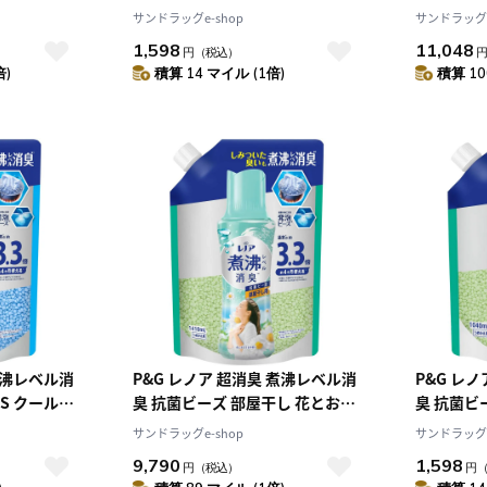
大
フレッシュ&シトラス 詰め替え
フレッシュ
サンドラッグe-shop
サンドラッグe
】
1040mL
1040m
1,598
11,048
円
（税込）
倍)
積算 14 マイル (1倍)
積算 10
煮沸レベル消
P&G レノア 超消臭 煮沸レベル消
P&G レ
TS クールリ
臭 抗菌ビーズ 部屋干し 花とおひ
臭 抗菌ビ
 詰替
さまの香り 詰め替え 1410mL【5
さまの香り 
サンドラッグe-shop
サンドラッグe
】
個セット】
9,790
1,598
円
（税込）
円