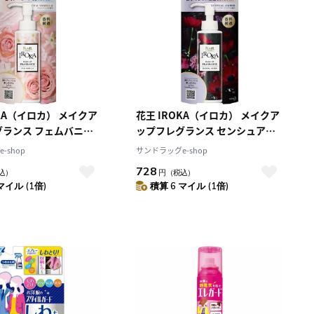
OKA（イロカ） メイクア
花王 IROKA（イロカ） メイクア
グランス フェムバニラ
ップフレグランス センシュアル
ml
アンバーの香り 90ml
-shop
サンドラッグe-shop
728
込）
円
（税込）
マイル (1倍)
積算 6 マイル (1倍)