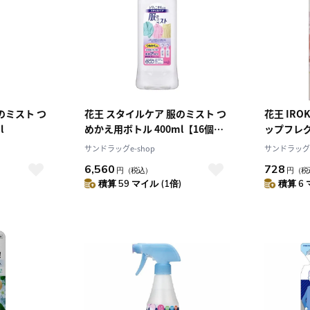
のミスト つ
花王 スタイルケア 服のミスト つ
花王 IR
l
めかえ用ボトル 400ml【16個セ
ップフレ
ット】
の香り 90
サンドラッグe-shop
サンドラッグe
6,560
728
円
（税込）
円
（税
積算 59 マイル (1倍)
積算 6 