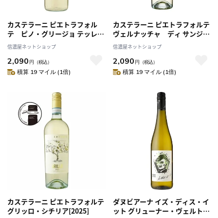
カステラーニ ピエトラフォル
カステラーニ ピエトラフォルテ
テ ピノ・グリージョ テッレ・
ヴェルナッチャ ディ サンジミ
シチリアーネ[2025]
ニャーノ D.O.C.G.[2024]
信濃屋ネットショップ
信濃屋ネットショップ
2,090
2,090
円
（税込）
円
（税込）
積算 19 マイル (1倍)
積算 19 マイル (1倍)
カステラーニ ピエトラフォルテ
ダヌビアーナ イズ・ディス・イ
グリッロ・シチリア[2025]
ット グリューナー・ヴェルトリ