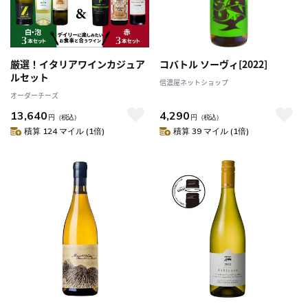
厳選！イタリアワインカジュア
コバトル ソーヴィ[2022]
ルセット
信濃屋ネットショップ
オーダーチーズ
13,640
4,290
円
（税込）
円
（税込）
積算 124 マイル (1倍)
積算 39 マイル (1倍)