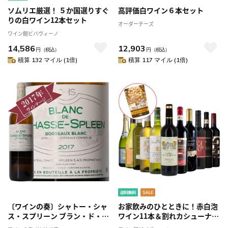
ソムリエ厳選！ ５か国選りすぐ
高評価白ワイン６本セット
りの白ワイン12本セット
オーダーチーズ
ワイン館ビバヴィーノ
14,586
12,903
円
（税込）
円
（税込）
積算 132 マイル (1倍)
積算 117 マイル (1倍)
〔ワインの奏〕シャトー・シャ
お家飲みのひとときに！赤白泡
ス・スプリーン ブラン・ド・シ
ワイン11本＆割れカシューナッ
ャス・スプリーン 2017/
ツセット