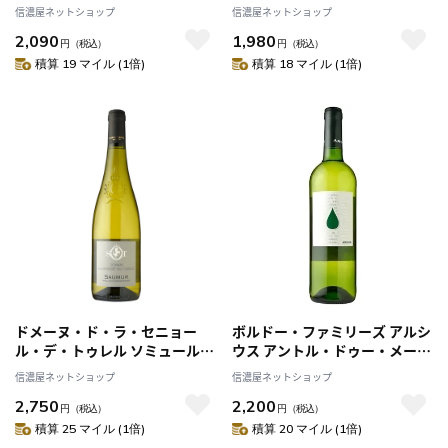
ーナー[2024]
信濃屋ネットショップ
信濃屋ネットショップ
2,090
1,980
円
（税込）
円
（税込）
積算 19 マイル (1倍)
積算 18 マイル (1倍)
ドメーヌ・ド・ラ・セニョー
ボルドー・ファミリーズ アルシ
ル・デ・トゥレル ソミュール・
ウス アントル・ドゥー・メー
ブラン［2024］
ル・ブラン[2024]
信濃屋ネットショップ
信濃屋ネットショップ
2,750
2,200
円
（税込）
円
（税込）
積算 25 マイル (1倍)
積算 20 マイル (1倍)