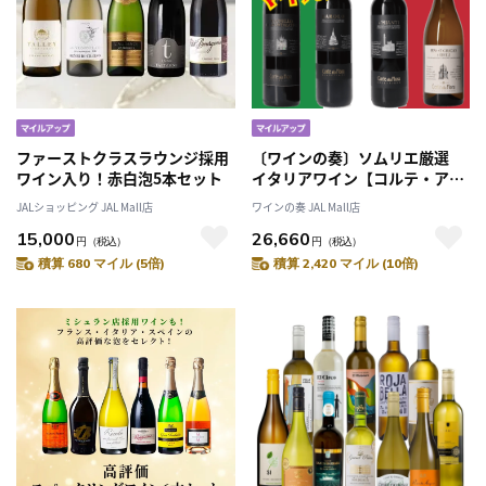
ファーストクラスラウンジ採用
〔ワインの奏〕ソムリエ厳選
ワイン入り！赤白泡5本セット
イタリアワイン【コルテ・アッ
ラ・フローラ】 イタリアワイ
JALショッピング JAL Mall店
ワインの奏 JAL Mall店
ン４本セット ブルネロ・バロー
15,000
26,660
ロ・キャンティ・ピノグリ
円
（税込）
円
（税込）
積算 680 マイル (5倍)
積算 2,420 マイル (10倍)