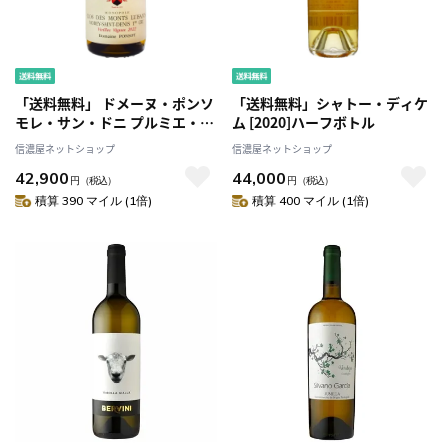
「送料無料」 ドメーヌ・ポンソ
「送料無料」シャトー・ディケ
モレ・サン・ドニ プルミエ・ク
ム [2020]ハーフボトル
リュ・ クロ・デ・モン・リュイ
信濃屋ネットショップ
信濃屋ネットショップ
ザン[2022]
42,900
44,000
円
（税込）
円
（税込）
積算 390 マイル (1倍)
積算 400 マイル (1倍)