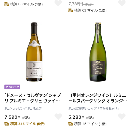
7,788
円
積算 86 マイル (1倍)
（税込）
積算 63 マイル (1倍)
[ドメーヌ・セルヴァン]シャブ
〔甲州オレンジワイン〕ルミエ
リ プルミエ・クリュ ヴァイヨ
ールスパークリング オランジェ
ン 2022
［山梨 ルミエールワイナリー］
JALショッピング JAL Mall店
JAL公式産直ショップ「空からお届け」
7,590
5,280
円
（税込）
円
（税込）
積算 345 マイル (5倍)
積算 48 マイル (1倍)