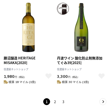
勝沼醸造 HERITAGE
丹波ワイン 酸化防止剤無添加
MISAKA[2020]
てぐみ39[2025]
信濃屋ネットショップ
信濃屋ネットショップ
1,980
3,300
円
（税込）
円
（税込）
積算 18 マイル (1倍)
積算 30 マイル (1倍)
1
2
3