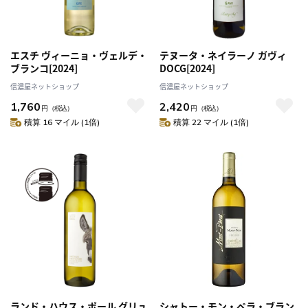
エスチ ヴィーニョ・ヴェルデ・
テヌータ・ネイラーノ ガヴィ
ブランコ[2024]
DOCG[2024]
信濃屋ネットショップ
信濃屋ネットショップ
1,760
2,420
円
（税込）
円
（税込）
積算 16 マイル (1倍)
積算 22 マイル (1倍)
ランド・ハウス・ポール グリュ
シャトー・モン・ペラ・ブラン