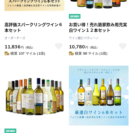
高評価スパークリングワイン６
お買い得！売れ筋家飲み用充実
本セット
白ワイン１２本セット
オーダーチーズ
ワイン館ビバヴィーノ
11,836
10,780
円
（税込）
円
（税込）
積算 107 マイル (1倍)
積算 98 マイル (1倍)