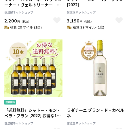
ーナー・ヴェルトリーナー セ
[2022]
レクション[2024]
信濃屋ネットショップ
信濃屋ネットショップ
2,200
3,190
円
（税込）
円
（税込）
積算 20 マイル (1倍)
積算 29 マイル (1倍)
「送料無料」シャトー・モン・
ラダチーニ ブラン・ド・カベル
ペラ・ブラン [2022] お得な10
ネ
本セット
信濃屋ネットショップ
信濃屋ネットショップ