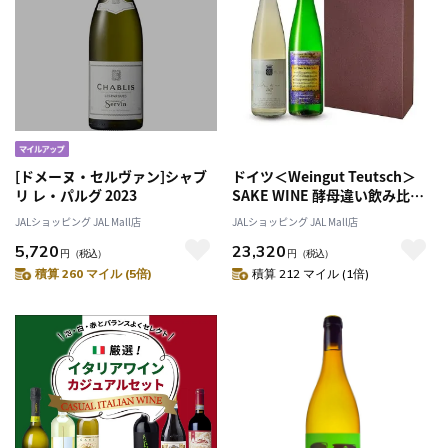
[ドメーヌ・セルヴァン]シャブ
ドイツ＜Weingut Teutsch＞
リ レ・パルグ 2023
SAKE WINE 酵母違い飲み比べ
セット
JALショッピング JAL Mall店
JALショッピング JAL Mall店
5,720
23,320
円
（税込）
円
（税込）
積算 260 マイル (5倍)
積算 212 マイル (1倍)