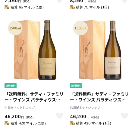
7,150
8,250
円
（税込）
円
（税込）
積算 65 マイル (1倍)
積算 75 マイル (1倍)
「送料無料」サディ・ファミリ
「送料無料」サディ・ファミリ
ー・ワインズ パラディウス
ー・ワインズ パラディウス
[2019] 1500ml[マグナムボト
[2020] 1500ml[マグナムボト
信濃屋ネットショップ
信濃屋ネットショップ
ル]
ル]
46,200
46,200
円
（税込）
円
（税込）
積算 420 マイル (1倍)
積算 420 マイル (1倍)