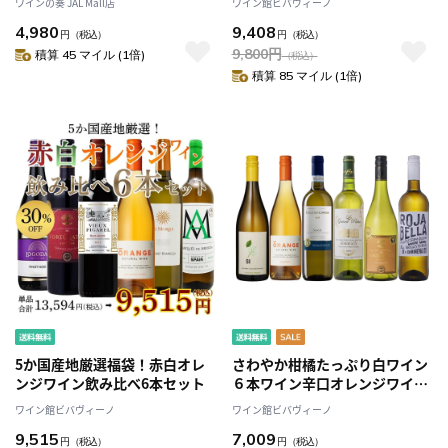
ワインの奏 JAL Mall店
ワイン館ビバヴィーノ
CHATEAU CHASSE SPLEEN
4,980
9,408
BLANC DE CHASSE SPLEEN
円
（税込）
円
（税込）
2017
9,800
円
積算 45 マイル (1倍)
（税込）
積算 85 マイル (1倍)
5か国産地厳選福袋！赤白オレ
さわやか柑橘たっぷり白ワイン
ンジワイン飲み比べ6本セット
６本ワイン辛口オレンジワイン
入り
ワイン館ビバヴィーノ
ワイン館ビバヴィーノ
9,515
7,009
円
（税込）
円
（税込）