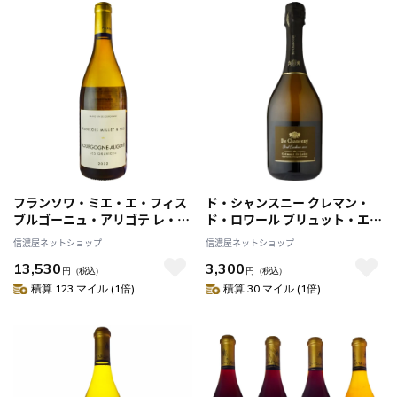
フランソワ・ミエ・エ・フィス
ド・シャンスニー クレマン・
ブルゴーニュ・アリゴテ レ・グ
ド・ロワール ブリュット・エク
ラヴィエ [2022]
セレンス[2014]
信濃屋ネットショップ
信濃屋ネットショップ
13,530
3,300
円
（税込）
円
（税込）
積算 123 マイル (1倍)
積算 30 マイル (1倍)