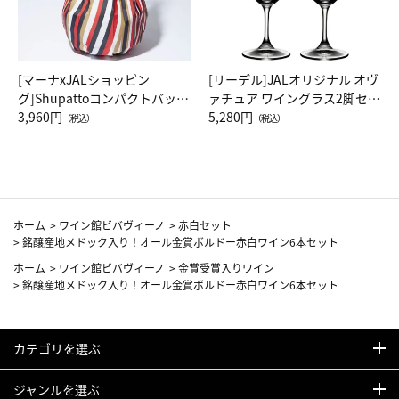
[マーナxJALショッピン
[リーデル]JALオリジナル オヴ
グ]Shupattoコンパクトバッグ
ァチュア ワイングラス2脚セッ
Drop JAL客室乗務員（LC）ス
3,960円
ト（レッドワイン）
5,280円
（税込）
（税込）
カーフ柄
ホーム
>
ワイン館ビバヴィーノ
>
赤白セット
>
銘醸産地メドック入り！オール金賞ボルドー赤白ワイン6本セット
ホーム
>
ワイン館ビバヴィーノ
>
金賞受賞入りワイン
>
銘醸産地メドック入り！オール金賞ボルドー赤白ワイン6本セット
カテゴリを選ぶ
ジャンルを選ぶ