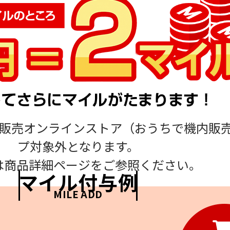
L SHOP 機内販売オンラインストア（おうちで
プ対象外となります。
は商品詳細ページをご参照ください。
マイル付与例
MILE ADD