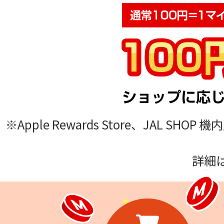
※Apple Rewards Store、JA
詳細