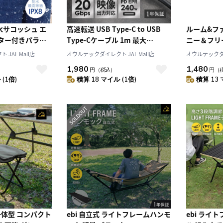
水サコッシュ エ
高速転送 USB Type-C to USB
ルーム&フ
クター付きパラコ
Type-Cケーブル 1m 最大
ニー＆フリ
 IPX8準拠
20Gbps／PD240W充電（WEBシ
ランスブラン
JAL Mall店
オウルテックダイレクト JAL Mall店
オウルテックダイ
ョップ限定）
GOLD EDI
1,980
1,480
円
（税込）
円
（
(1倍)
積算 18 マイル (1倍)
積算 13 
一体型 コンパクト
ebi 自立式 ライトフレームハンモ
ebi ライ