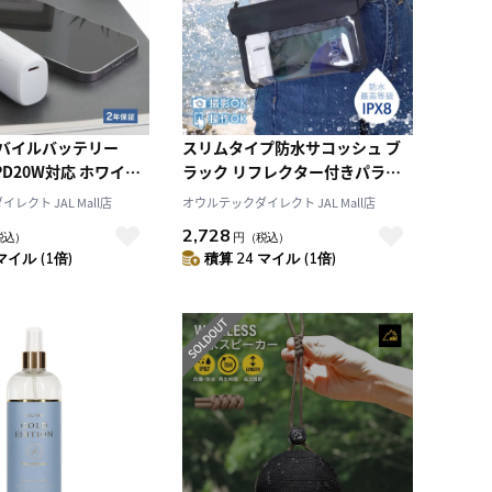
順）
レビュー評価（高い
順）
価格（安い順）
価格（高い順）
バイルバッテリー
スリムタイプ防水サコッシュ ブ
 PD20W対応 ホワイト
ラック リフレクター付きパラコ
ケーブル付属
ードストラップ採用 IPX8準拠
レクト JAL Mall店
オウルテックダイレクト JAL Mall店
2,728
税込）
円
（税込）
マイル (1倍)
積算 24 マイル (1倍)