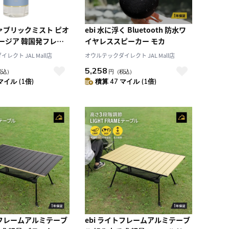
ァブリックミスト ピオ
ebi 水に浮く Bluetooth 防水ワ
ージア 韓国発フレグ
イヤレススピーカー モカ
ド「A'ROMA」
レクト JAL Mall店
オウルテックダイレクト JAL Mall店
TION
5,258
税込）
円
（税込）
マイル (1倍)
積算 47 マイル (1倍)
トフレームアルミテーブ
ebi ライトフレームアルミテーブ