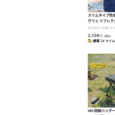
スリムタイプ防
クリュ リフレ
ードストラップ採用
オウルテックダイレクト 
2,728
円
（税込）
積算 24 マイル 
ebi 収納バッグ