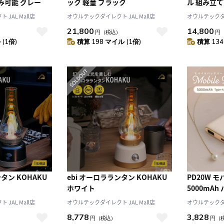
み可能 グレー
ック 軽量 ブラック
ル 組み立て
JAL Mall店
オウルテックダイレクト JAL Mall店
オウルテックダイ
21,800
14,800
円
（税込）
円
(1倍)
積算 198 マイル (1倍)
積算 134
タン KOHAKU
ebi オーロラランタン KOHAKU
PD20W 
ホワイト
5000mA
Mignonn
JAL Mall店
オウルテックダイレクト JAL Mall店
オウルテックダイ
8,778
3,828
円
（税込）
円
（