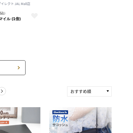
ド「A'ROMA」
レクト JAL Mall店
TION
税込）
マイル (1倍)
おすすめ順
新着順
積算マイル率（高い
順）
人気順
レビュー件数（多い