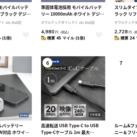
 モバイルバッテ
準固体電池採用 モバイルバッテ
スリムタイ
h ブラック デジタ
リー 10000mAh ホワイト デジタ
ラック リ
ル表示搭載
ードストラッ
JAL Mall店
オウルテックダイレクト JAL Mall店
オウルテックダイ
10
2026.10
月
2026.11
4,980
2,728
円
（税込）
円
（
 (1倍)
積算 45 マイル (1倍)
積算 24 
木
金
土
日
月
火
水
木
金
土
4
5
1
2
3
0
11
12
4
5
6
7
8
9
10
6
7
7
18
19
11
12
13
14
15
16
17
4
25
26
18
19
20
21
22
23
24
25
26
27
28
29
30
31
ルバッテリー
高速転送 USB Type-C to USB
ルーム&フ
20W対応 ホワイト
Type-Cケーブル 1m 最大
ニー＆フリ