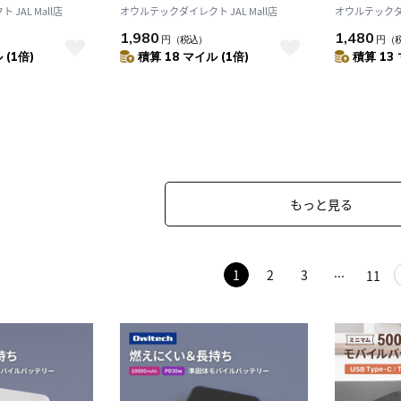
ル付属
20Gbps／PD240W充電（WEBシ
ランスブラン
JAL Mall店
オウルテックダイレクト JAL Mall店
オウルテックダイ
ョップ限定）
GOLD EDI
1,980
1,480
円
（税込）
円
（
 (1倍)
積算 18 マイル (1倍)
積算 13 
もっと見る
1
2
3
11