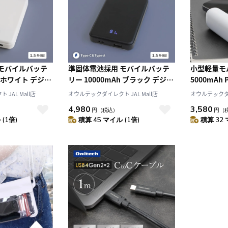
 モバイルバッテ
準固体電池採用 モバイルバッテ
小型軽量モ
h ホワイト デジタ
リー 10000mAh ブラック デジタ
5000mAh
ル表示搭載
Type-C
JAL Mall店
オウルテックダイレクト JAL Mall店
オウルテックダイ
4,980
3,580
円
（税込）
円
（
(1倍)
積算 45 マイル (1倍)
積算 32 