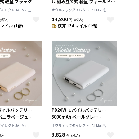
式 軽量 ブラック
ル 組み立て式 軽量 フィールドベ
ージュ
レクト JAL Mall店
オウルテックダイレクト JAL Mall店
14,800
（税込）
円
（税込）
 マイル (1倍)
積算 134 マイル (1倍)
モバイルバッテリー
PD20W モバイルバッテリー
h バニラベージュ
5000mAh ペールグレー
e(ミニョン)
Mignonne(ミニョン)
レクト JAL Mall店
オウルテックダイレクト JAL Mall店
3,828
税込）
円
（税込）