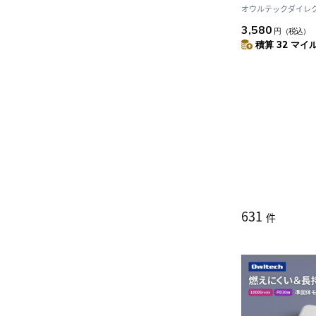
Type-Cケーブ
オウルテックダイレクト 
3,580
円
（税込）
積算 32 マイル
631
件