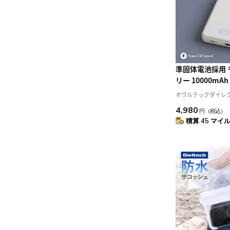
準固体電池採用
リー 10000mA
ル表示搭載
オウルテックダイレクト 
4,980
円
（税込）
積算 45 マイル 