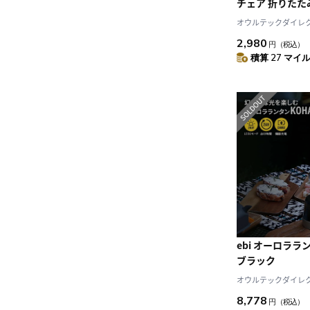
チェア 折りたた
オウルテックダイレクト 
2,980
円
（税込）
積算 27 マイル 
ebi オーロララン
ブラック
オウルテックダイレクト 
8,778
円
（税込）