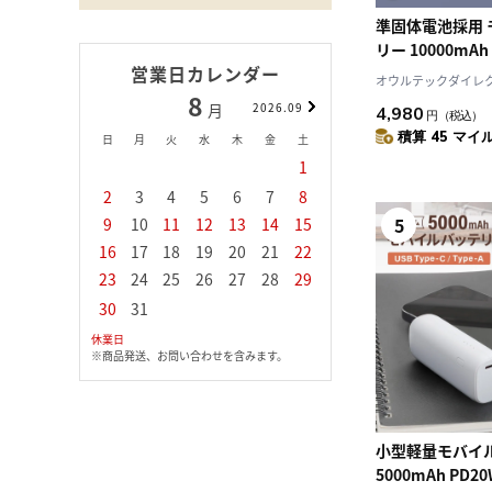
準固体電池採用
リー 10000mA
営業日カレンダー
ル表示搭載
オウルテックダイレクト 
8
9
月
2026.09
月
4,980
円
（税込）
積算 45 マイル
日
月
火
水
木
金
土
日
月
火
水
1
1
2
3
2
3
4
5
6
7
8
6
7
8
9
1
5
9
10
11
12
13
14
15
13
14
15
16
1
16
17
18
19
20
21
22
20
21
22
23
2
23
24
25
26
27
28
29
27
28
29
30
30
31
休業日
※商品発送、お問い合わせを含みます。
小型軽量モバイ
5000mAh PD