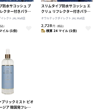
プ防水サコッシュ ブ
スリムタイプ防水サコッシュ エ
フレクター付きパラコ
クリュ リフレクター付きパラコ
プ採用 IPX8準拠
ードストラップ採用 IPX8準拠
レクト JAL Mall店
オウルテックダイレクト JAL Mall店
2,728
税込）
円
（税込）
マイル (1倍)
積算 24 マイル (1倍)
ァブリックミスト ピオ
ージア 韓国発フレグ