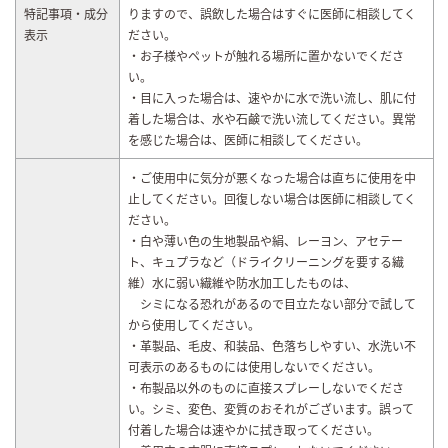
特記事項・成分
りますので、誤飲した場合はすぐに医師に相談してく
表示
ださい。
・お子様やペットが触れる場所に置かないでくださ
い。
・目に入った場合は、速やかに水で洗い流し、肌に付
着した場合は、水や石鹸で洗い流してください。異常
を感じた場合は、医師に相談してください。
・ご使用中に気分が悪くなった場合は直ちに使用を中
止してください。回復しない場合は医師に相談してく
ださい。
・白や薄い色の生地製品や絹、レーヨン、アセテー
ト、キュプラなど（ドライクリーニングを要する繊
維）水に弱い繊維や防水加工したものは、
シミになる恐れがあるので目立たない部分で試して
から使用してください。
・革製品、毛皮、和装品、色落ちしやすい、水洗い不
可表示のあるものには使用しないでください。
・布製品以外のものに直接スプレーしないでくださ
い。シミ、変色、変質のおそれがございます。誤って
付着した場合は速やかに拭き取ってください。