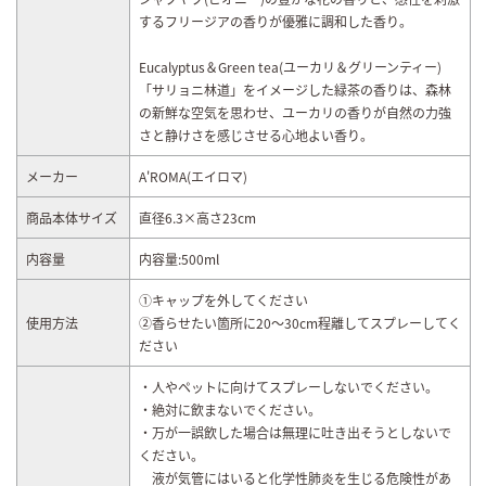
するフリージアの香りが優雅に調和した香り。
Eucalyptus＆Green tea(ユーカリ＆グリーンティー)
「サリョニ林道」をイメージした緑茶の香りは、森林
の新鮮な空気を思わせ、ユーカリの香りが自然の力強
さと静けさを感じさせる心地よい香り。
メーカー
A'ROMA(エイロマ)
商品本体サイズ
直径6.3×高さ23cm
内容量
内容量:500ml
①キャップを外してください
使用方法
②香らせたい箇所に20～30cm程離してスプレーしてく
ださい
・人やペットに向けてスプレーしないでください。
・絶対に飲まないでください。
・万が一誤飲した場合は無理に吐き出そうとしないで
ください。
液が気管にはいると化学性肺炎を生じる危険性があ