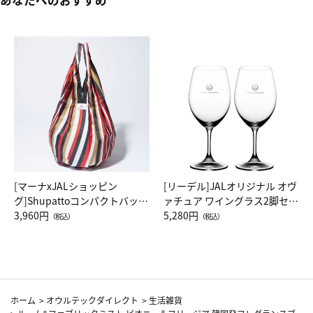
[マーナxJALショッピン
[リーデル]JALオリジナル オヴ
グ]Shupattoコンパクトバッグ
ァチュア ワイングラス2脚セッ
Drop JAL客室乗務員（LC）ス
3,960円
ト（レッドワイン）
5,280円
（税込）
（税込）
カーフ柄
ホーム
>
オウルテックダイレクト
>
生活雑貨