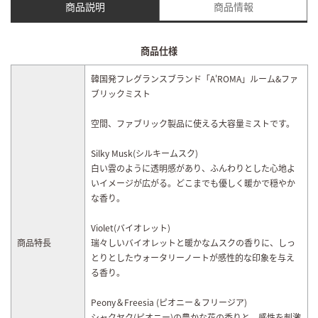
商品説明
商品情報
商品仕様
韓国発フレグランスブランド「A'ROMA」ルーム&ファ
ブリックミスト
空間、ファブリック製品に使える大容量ミストです。
Silky Musk(シルキームスク)
白い雲のように透明感があり、ふんわりとした心地よ
いイメージが広がる。どこまでも優しく暖かで穏やか
な香り。
Violet(バイオレット)
商品特長
瑞々しいバイオレットと暖かなムスクの香りに、しっ
とりとしたウォータリーノートが感性的な印象を与え
る香り。
Peony＆Freesia (ピオニー＆フリージア)
シャクヤク(ピオニー)の豊かな花の香りと、感性を刺激