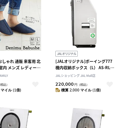
おしゃれ 通販 来客用 北
[JALオリジナル]ボーイング777
 室内 メンズ レディース
機内収納ボックス（L） AS-RL
ーズ かかと付き バブ
（JA8978）
AMILY
JALショッピング JAL Mall店
ム M L 軽量 軽い 夏 春
220,000
（税込）
円
（税込）
 入学式 参観日 授業参
 マイル (1倍)
積算 2,000 マイル (1倍)
ス 学校行事 デニムスリ