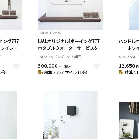
イング777
[JALオリジナル]ボーイング777
ハンドル
レイン カ
ポタブルウォーターサービス&ド
ー ホワ
レイン カットモデル
店
JALショッピング JAL Mall店
YAMAZAKI
300,000
12,650
円
（税込）
1倍)
積算 2,727 マイル (1倍)
積算 11