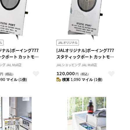
リジナル]ボーイング777
[JALオリジナル]ボーイング777
ックポート カットモデ
スタティックポート カットモデ
）
ル（CENTER）
グ JAL Mall店
JALショッピング JAL Mall店
120,000
円
（税込）
円
（税込）
090 マイル (1倍)
積算 1,090 マイル (1倍)