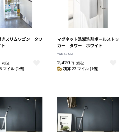
付きスリムワゴン タワ
マグネット洗濯洗剤ボールストッ
イト
カー タワー ホワイト
YAMAZAKI
2,420
円
（税込）
円
（税込）
5 マイル (1倍)
積算 22 マイル (1倍)