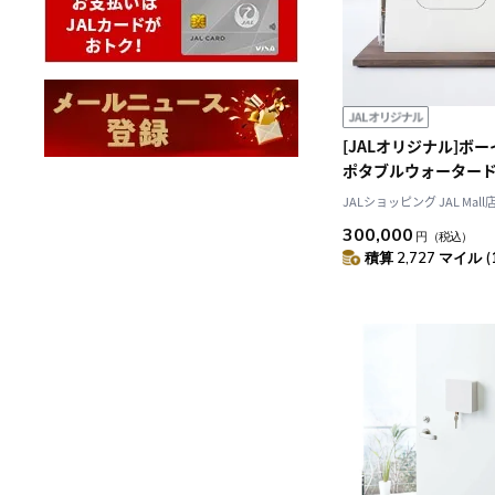
[JALオリジナル]ボー
ポタブルウォータード
ットモデル
JALショッピング JAL Mall
300,000
円
（税込）
積算 2,727 マイル (