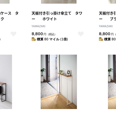
納ケース タ
天板付き引っ掛け傘立て タワ
天板付き
ック
ー ホワイト
ー ブラ
YAMAZAKI
YAMAZAKI
8,800
8,800
円
（税込）
円
)
積算 80 マイル (1倍)
積算 80