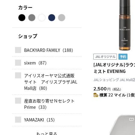
カラー
ショップ
BACKYARD FAMILY（188）
sixem（87）
[JALオリジナル]ラ
ミスト EVENING
アイリスオーヤマ公式通販
JALショッピング JAL Mall
サイト アイリスプラザJAL
Mall店（80）
2,500
円
（税込）
積算 22 マイル (1倍
産直お取り寄せＮセレクト
Prime（33）
YAMAZAKI（15）