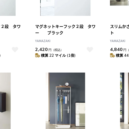
ク２段 タワ
マグネットキーフック２段 タワ
スリムか
ー ブラック
ト
YAMAZAKI
YAMAZAKI
2,420
4,840
円
（税込）
円
)
積算 22 マイル (1倍)
積算 44