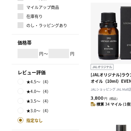
マイルアップ商品
在庫有り
のし・ラッピングあり
価格帯
円
～
円
レビュー評価
[JALオリジナル]ラ
オイル（10ml）EVEN
★4.5～（4）
JALショッピング JAL Mall
★4.0～（4）
3,800
円
（税込）
★3.5～（4）
積算 34 マイル (1倍
★3.0～（4）
指定なし