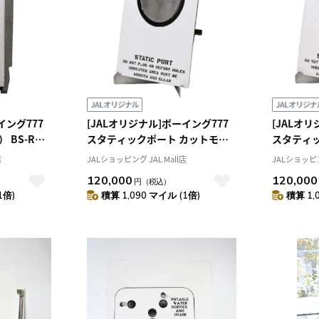
イング777
[JALオリジナル]ボーイング777
[JALオ
 BS-R
スタティックポート カットモデ
スタティ
ル（RIGHT）
ル（LEFT
店
JALショッピング JAL Mall店
JALショッピン
120,000
120,000
円
（税込）
1倍)
積算 1,090 マイル (1倍)
積算 1,