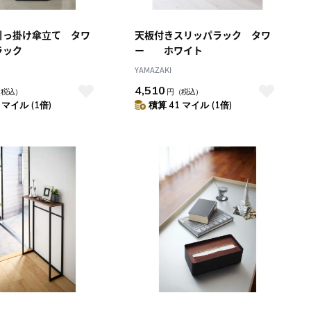
引っ掛け傘立て タワ
天板付きスリッパラック タワ
ック
ー ホワイト
YAMAZAKI
4,510
（税込）
円
（税込）
 マイル (1倍)
積算 41 マイル (1倍)