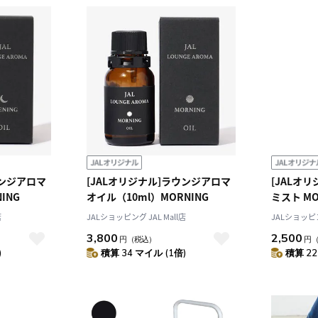
ウンジアロマ
[JALオリジナル]ラウンジアロマ
[JALオ
ING
オイル（10ml）MORNING
ミスト MO
店
JALショッピング JAL Mall店
JALショッピン
3,800
2,500
円
（税込）
円
)
積算 34 マイル (1倍)
積算 22