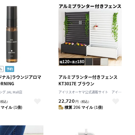
積算マイル率（高い
順）
人気順
レビュー件数（多い
順）
レビュー評価（高い
順）
価格（安い順）
価格（高い順）
リジナル]ラウンジアロマ
アルミプランター付きフェンス
RNING
KT3017E ブラウン
グ JAL Mall店
アイリスオーヤマ公式通販サイト アイリ
スプラザJAL Mall店
22,720
（税込）
円
（税込）
 マイル (1倍)
積算 206 マイル (1倍)