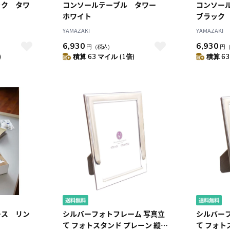
ック タワ
コンソールテーブル タワー
コンソー
ホワイト
ブラック
YAMAZAKI
YAMAZAKI
6,930
6,930
円
（税込）
円
)
積算 63 マイル (1倍)
積算 63
ース リン
シルバーフォトフレーム 写真立
シルバー
て フォトスタンド プレーン 縦横
て フォト