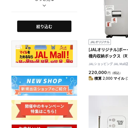
絞り込む
[JALオリジナル]ボー
機内収納ボックス（R）
（JA8978）
JALショッピング JAL Mall
220,000
円
（税込）
積算 2,000 マイル (