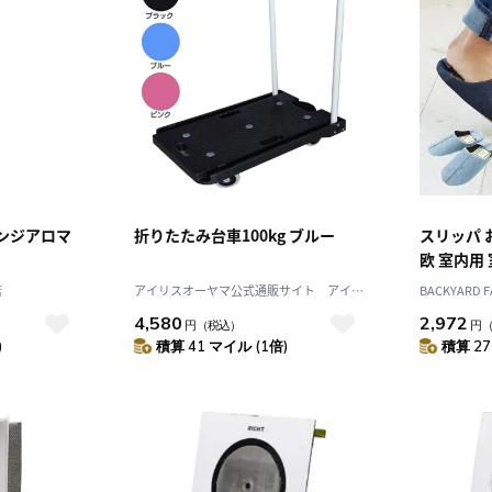
ウンジアロマ
折りたたみ台車100kg ブルー
スリッパ 
欧 室内用
ルームシュ
店
アイリスオーヤマ公式通販サイト アイリ
BACKYARD F
ーシュ デニ
スプラザJAL Mall店
4,580
2,972
円
（税込）
円
夏 冬 秋冬
)
積算 41 マイル (1倍)
積算 27
観 オフィ
ッパ デニ