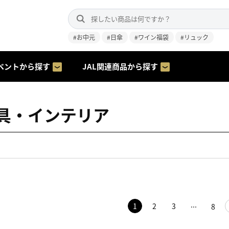
#お中元
#日傘
#ワイン福袋
#リュック
ベントから探す
JAL関連商品から探す
具・インテリア
1
2
3
8