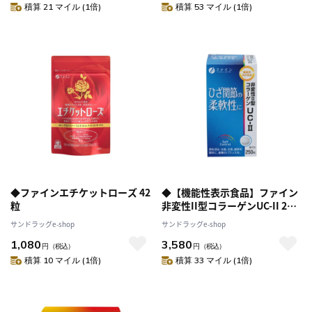
積算 21 マイル (1倍)
積算 53 マイル (1倍)
◆ファインエチケットローズ 42
◆【機能性表示食品】ファイン
粒
非変性II型コラーゲンUC-II 250
粒
サンドラッグe-shop
サンドラッグe-shop
1,080
3,580
円
（税込）
円
（税込）
積算 10 マイル (1倍)
積算 33 マイル (1倍)