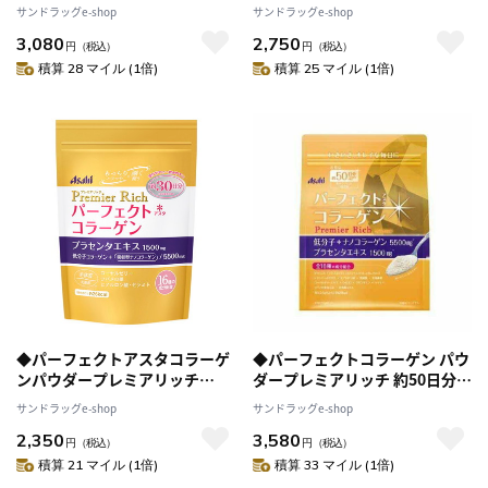
え)30日【2個セット】
サンドラッグe-shop
サンドラッグe-shop
3,080
2,750
円
（税込）
円
（税込）
積算 28 マイル (1倍)
積算 25 マイル (1倍)
◆パーフェクトアスタコラーゲ
◆パーフェクトコラーゲン パウ
ンパウダープレミアリッチ
ダープレミアリッチ 約50日分
228g
378g
サンドラッグe-shop
サンドラッグe-shop
2,350
3,580
円
（税込）
円
（税込）
積算 21 マイル (1倍)
積算 33 マイル (1倍)