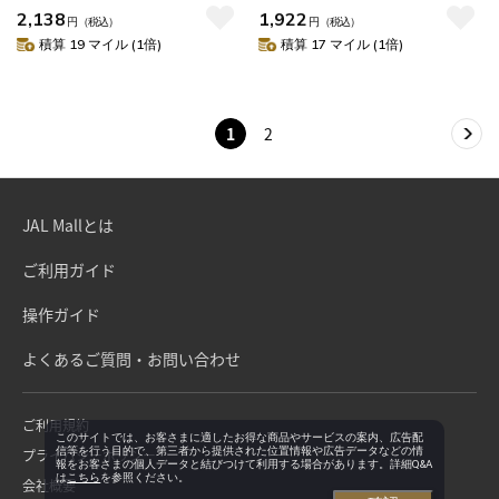
2,138
1,922
円
（税込）
円
（税込）
積算 19 マイル (1倍)
積算 17 マイル (1倍)
1
2
JAL Mallとは
ご利用ガイド
操作ガイド
よくあるご質問・お問い合わせ
ご利用規約
このサイトでは、お客さまに適したお得な商品やサービスの案内、広告配
信等を行う目的で、第三者から提供された位置情報や広告データなどの情
プライバシーポリシー
報をお客さまの個人データと結びつけて利用する場合があります。詳細Q&A
は
こちら
を参照ください。
会社概要