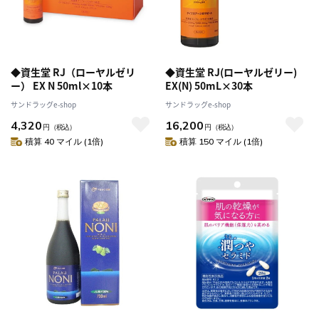
◆資生堂 RJ（ローヤルゼリ
◆資生堂 RJ(ローヤルゼリー)
ー） EX N 50ml×10本
EX(N) 50mL×30本
サンドラッグe-shop
サンドラッグe-shop
4,320
16,200
円
（税込）
円
（税込）
積算 40 マイル (1倍)
積算 150 マイル (1倍)