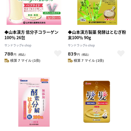
◆山本漢方 低分子コラーゲン
◆山本漢方製薬 発酵はとむぎ粉
100％ 26包
末100％ 90g
サンドラッグe-shop
サンドラッグe-shop
788
839
円
（税込）
円
（税込）
積算 7 マイル (1倍)
積算 7 マイル (1倍)