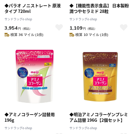
◆パラオ ノニストレート 原液
◆【機能性表示食品】 日本製粉
タイプ 720ml
潤つやセラミド 28粒
サンドラッグe-shop
サンドラッグe-shop
3,954
1,109
円
（税込）
円
（税込）
積算 36 マイル (1倍)
積算 10 マイル (1倍)
◆アミノコラーゲン詰替用
◆明治アミノコラーゲンプレミ
196g
アム詰替 196G【2個セット】
サンドラッグe-shop
サンドラッグe-shop