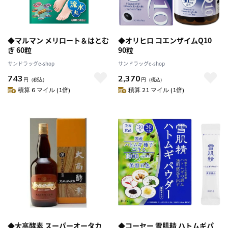
◆マルマン メリロート＆はとむ
◆オリヒロ コエンザイムQ10
ぎ 60粒
90粒
サンドラッグe-shop
サンドラッグe-shop
743
2,370
円
（税込）
円
（税込）
積算 6 マイル (1倍)
積算 21 マイル (1倍)
◆大高酵素 スーパーオータカ
◆コーセー 雪肌精 ハトムギパ