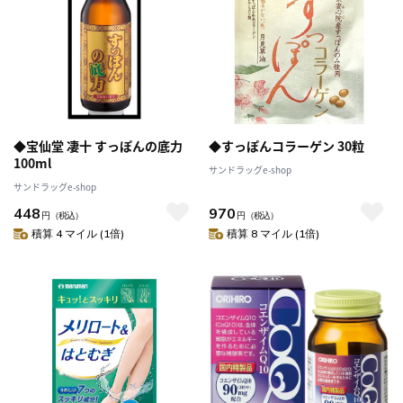
◆宝仙堂 凄十 すっぽんの底力
◆すっぽんコラーゲン 30粒
100ml
サンドラッグe-shop
サンドラッグe-shop
448
970
円
（税込）
円
（税込）
積算 4 マイル (1倍)
積算 8 マイル (1倍)