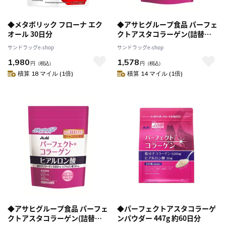
◆メタボリック フローナ エク
◆アサヒグループ食品 パーフェ
オール 30日分
クトアスタコラーゲン(詰替
え)30日
サンドラッグe-shop
サンドラッグe-shop
1,980
1,578
円
（税込）
円
（税込）
積算 18 マイル (1倍)
積算 14 マイル (1倍)
◆アサヒグループ食品 パーフェ
◆パーフェクトアスタコラーゲ
クトアスタコラーゲン(詰替
ンパウダー 447g 約60日分