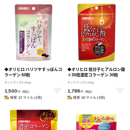
◆オリヒロ ハリツヤすっぽんコ
◆オリヒロ 低分子ヒアルロン酸
ラーゲン 60粒
＋30倍濃密コラーゲン 30粒
サンドラッグe-shop
サンドラッグe-shop
1,500
1,788
円
（税込）
円
（税込）
積算 13 マイル (1倍)
積算 16 マイル (1倍)