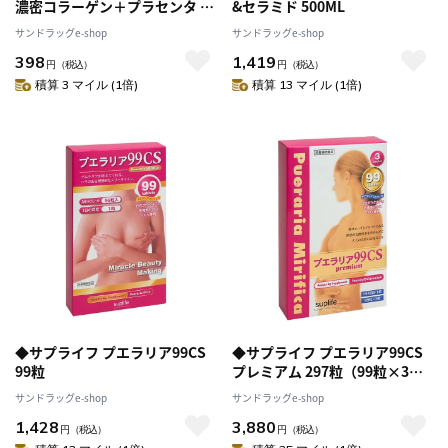
濃密コラーゲン＋プラセンタ 90
&セラミド 500ML
粒
サンドラッグe-shop
サンドラッグe-shop
398
1,419
円
（税込）
円
（税込）
積算 3 マイル (1倍)
積算 13 マイル (1倍)
◆サプライフ プエラリア99CS
◆サプライフ プエラリア99CS
99粒
プレミアム 297粒（99粒×3
袋）
サンドラッグe-shop
サンドラッグe-shop
1,428
3,880
円
（税込）
円
（税込）