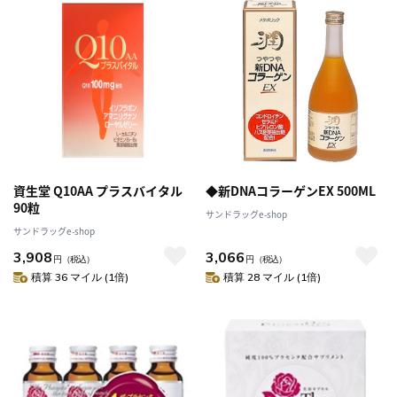
資生堂 Q10AA プラスバイタル
◆新DNAコラーゲンEX 500ML
90粒
サンドラッグe-shop
サンドラッグe-shop
3,908
3,066
円
（税込）
円
（税込）
積算 36 マイル (1倍)
積算 28 マイル (1倍)