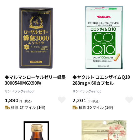
◆マルマンローヤルゼリー蜂皇
◆ヤクルト コエンザイムQ10
3000540MGX90粒
283mg×60カプセル
サンドラッグe-shop
サンドラッグe-shop
1,880
2,201
円
（税込）
円
（税込）
積算 17 マイル (1倍)
積算 20 マイル (1倍)