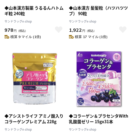
◆山本漢方製薬 うるるんハトム
◆山本漢方 髪髪粒（ハツハツツ
ギ粒 240粒
ブ） 90粒
サンドラッグe-shop
サンドラッグe-shop
978
1,922
円
（税込）
円
（税込）
積算 9 マイル (1倍)
積算 17 マイル (1倍)
◆アシストライフ アミノ酸入り
◆コラーゲン＆プラセンタWith
コラーゲンプレミアム 228g
乳酸菌ゼリー 15gx31本
サンドラッグe-shop
サンドラッグe-shop