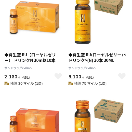
◆資生堂 RJ（ローヤルゼリ
◆資生堂 RJ(ローヤルゼリー) <
ー） ドリンクN 30mlX10本
ドリンク>(N) 30本 30ML
サンドラッグe-shop
サンドラッグe-shop
2,160
8,100
円
（税込）
円
（税込）
積算 20 マイル (1倍)
積算 75 マイル (1倍)