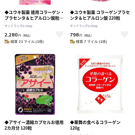
◆ユウキ製薬 徳用コラーゲン・
◆ユウキ製薬 コラーゲンプラセ
プラセンタ＆ヒアルロン酸粒
ンタ＆ヒアルロン酸 220粒
600粒
サンドラッグe-shop
サンドラッグe-shop
2,280
798
円
（税込）
円
（税込）
積算 21 マイル (1倍)
積算 7 マイル (1倍)
◆アサイー濃縮カプセルお徳用
◆華舞の食べるコラーゲン
2カ月分 120粒
120g