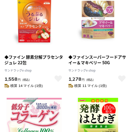
◆ファイン 酵素分解プラセンタ
◆ファインスーパーフードアサ
ジュレ 22包
イー＆マキベリー 50G
サンドラッグe-shop
サンドラッグe-shop
1,558
1,278
円
（税込）
円
（税込）
積算 14 マイル (1倍)
積算 11 マイル (1倍)