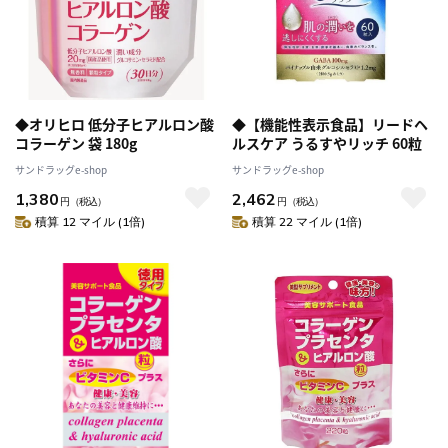
◆オリヒロ 低分子ヒアルロン酸
◆【機能性表示食品】リードヘ
コラーゲン 袋 180g
ルスケア うるすやリッチ 60粒
サンドラッグe-shop
サンドラッグe-shop
1,380
2,462
円
（税込）
円
（税込）
積算 12 マイル (1倍)
積算 22 マイル (1倍)