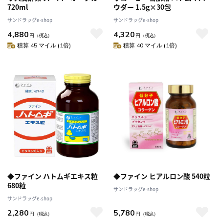
720ml
ウダー 1.5g×30包
サンドラッグe-shop
サンドラッグe-shop
4,880
4,320
円
（税込）
円
（税込）
積算 45 マイル (1倍)
積算 40 マイル (1倍)
◆ファイン ハトムギエキス粒
◆ファイン ヒアルロン酸 540粒
680粒
サンドラッグe-shop
サンドラッグe-shop
2,280
5,780
円
（税込）
円
（税込）