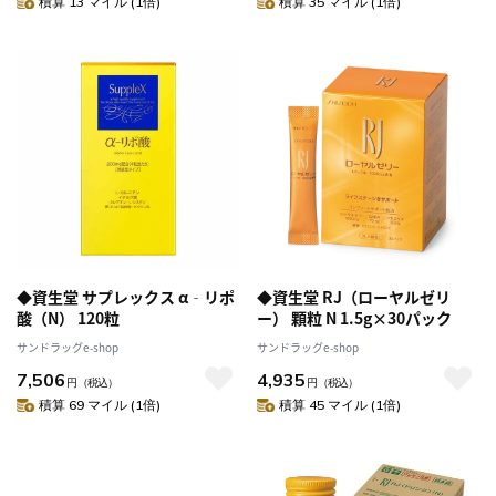
積算 13 マイル (1倍)
積算 35 マイル (1倍)
◆資生堂 サプレックス α‐リポ
◆資生堂 RJ（ローヤルゼリ
酸（N） 120粒
ー） 顆粒 N 1.5g×30パック
サンドラッグe-shop
サンドラッグe-shop
7,506
4,935
円
（税込）
円
（税込）
積算 69 マイル (1倍)
積算 45 マイル (1倍)