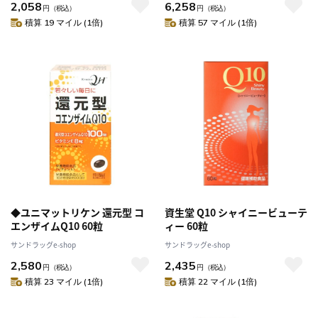
2,058
6,258
円
（税込）
円
（税込）
積算 19 マイル (1倍)
積算 57 マイル (1倍)
◆ユニマットリケン 還元型 コ
資生堂 Q10 シャイニービューテ
エンザイムQ10 60粒
ィー 60粒
サンドラッグe-shop
サンドラッグe-shop
2,580
2,435
円
（税込）
円
（税込）
積算 23 マイル (1倍)
積算 22 マイル (1倍)