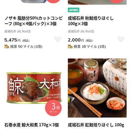
ノザキ 脂肪分50%カットコンビ
成城石井 秋鮭焙りほぐし
ーフ (80g×4個パック)×3個
100g×3個
成城石井 JAL Mall店
成城石井 JAL Mall店
5,475
2,000
円
（税込）
円
（税込）
積算 50 マイル (1倍)
積算 18 マイル (1倍)
石巻水産 鯨大和煮 170g×3個
成城石井 紅鮭焙りほぐし 100g