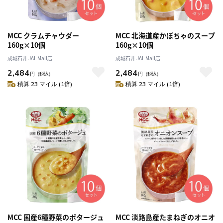
MCC クラムチャウダー
MCC 北海道産かぼちゃのスープ
160g×10個
160g×10個
成城石井 JAL Mall店
成城石井 JAL Mall店
2,484
2,484
円
（税込）
円
（税込）
積算 23 マイル (1倍)
積算 23 マイル (1倍)
MCC 国産6種野菜のポタージュ
MCC 淡路島産たまねぎのオニオ