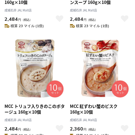
160g×10個
ンスープ 160g×10個
成城石井 JAL Mall店
成城石井 JAL Mall店
2,484
2,484
円
（税込）
円
（税込）
積算 23 マイル (1倍)
積算 23 マイル (1倍)
MCC トリュフ入りきのこのポタ
MCC 紅ずわい蟹のビスク
ージュ 160g×10個
160g×10個
成城石井 JAL Mall店
成城石井 JAL Mall店
2,484
2,360
円
（税込）
円
（税込）