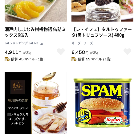
瀬戸内しまなみ柑橘物語 缶詰ミ
【レ・イフェ】タルトゥファー
ックス6缶入
タ(黒トリュフソース) 480g
JALショッピング JAL Mall店
オーダーチーズ
4,911
6,458
円
（税込）
円
（税込）
積算 45 マイル (1倍)
積算 59 マイル (1倍)