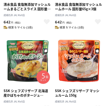
清水食品 食塩無添加マッシュル
清水食品 食塩無添加マッシュル
ームまるごとスライス 固形量
ームホール 固形量65g×3個
65g×3個
成城石井 JAL Mall店
成城石井 JAL Mall店
642
642
円
（税込）
円
（税込）
積算 5 マイル (1倍)
積算 5 マイル (1倍)
SSK シェフズリザーブ 北海道
SSK シェフズリザーブ マッシ
産かぼちゃのポタージュ
ュルーム 150g
150g×5個
成城石井 JAL Mall店
成城石井 JAL Mall店