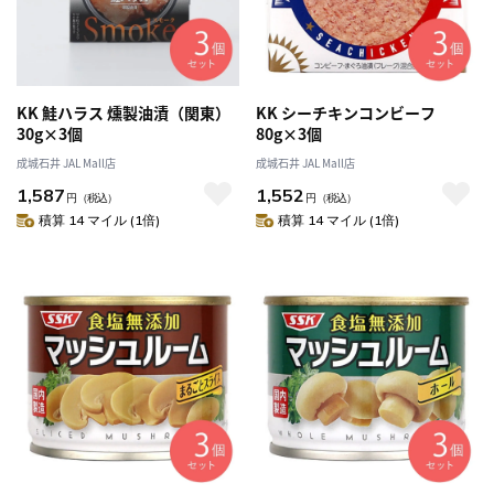
KK 鮭ハラス 燻製油漬（関東）
KK シーチキンコンビーフ
30g×3個
80g×3個
成城石井 JAL Mall店
成城石井 JAL Mall店
1,587
1,552
円
（税込）
円
（税込）
積算 14 マイル (1倍)
積算 14 マイル (1倍)