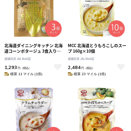
北海道ダイニングキッチン 北海
MCC 北海道とうもろこしのスー
道コーンポタージュ 3食入り×3
プ 160g×10個
個
成城石井 JAL Mall店
成城石井 JAL Mall店
1,293
2,484
円
（税込）
円
（税込）
積算 11 マイル (1倍)
積算 23 マイル (1倍)