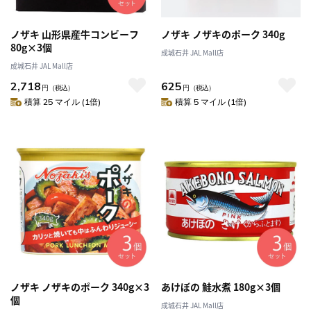
ノザキ 山形県産牛コンビーフ
ノザキ ノザキのポーク 340g
80g×3個
成城石井 JAL Mall店
成城石井 JAL Mall店
2,718
625
円
（税込）
円
（税込）
積算 25 マイル (1倍)
積算 5 マイル (1倍)
ノザキ ノザキのポーク 340g×3
あけぼの 鮭水煮 180g×3個
個
成城石井 JAL Mall店