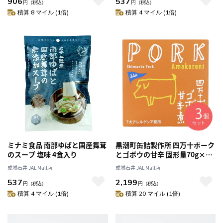
906
537
円
（税込）
円
（税込）
積算 8 マイル (1倍)
積算 4 マイル (1倍)
ミナミ食品 南部ゆばと国産舞茸
黒潮町缶詰製作所 四万十ポーク
のスープ 塩味 4食入り
とゴボウの甘辛 固形量70g×3
個
成城石井 JAL Mall店
成城石井 JAL Mall店
537
2,199
円
（税込）
円
（税込）
積算 4 マイル (1倍)
積算 20 マイル (1倍)