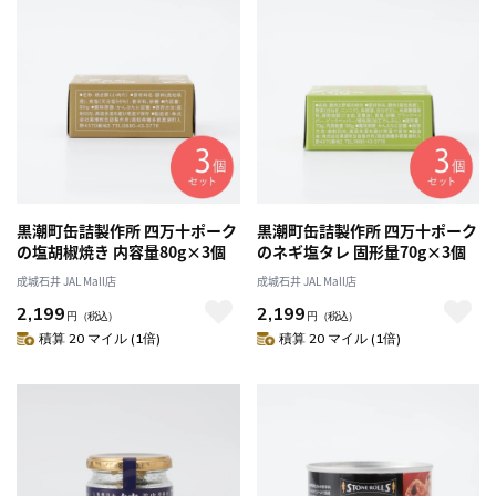
黒潮町缶詰製作所 四万十ポーク
黒潮町缶詰製作所 四万十ポーク
の塩胡椒焼き 内容量80g×3個
のネギ塩タレ 固形量70g×3個
成城石井 JAL Mall店
成城石井 JAL Mall店
2,199
2,199
円
（税込）
円
（税込）
積算 20 マイル (1倍)
積算 20 マイル (1倍)