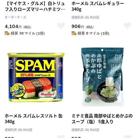
【マイケス・グルメ】白トリュ
ホーメル スパムレギュラー
フ入りローズマリーハチミツ
340g
170g
オーダーチーズ
成城石井 JAL Mall店
4,104
906
円
（税込）
円
（税込）
積算 38 マイル (1倍)
積算 8 マイル (1倍)
ホーメル スパムレスソルト 缶
ミナミ食品 南部ゆばとめかぶの
340g
スープ（塩） 5食入り
成城石井 JAL Mall店
成城石井 JAL Mall店