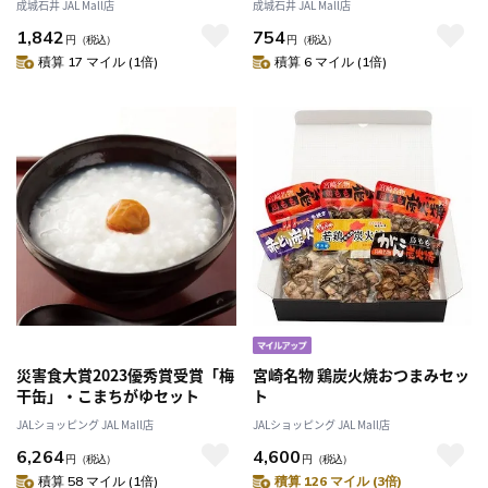
成城石井 JAL Mall店
成城石井 JAL Mall店
1,842
754
円
（税込）
円
（税込）
積算 17 マイル (1倍)
積算 6 マイル (1倍)
災害食大賞2023優秀賞受賞「梅
宮崎名物 鶏炭火焼おつまみセッ
干缶」・こまちがゆセット
ト
JALショッピング JAL Mall店
JALショッピング JAL Mall店
6,264
4,600
円
（税込）
円
（税込）
積算 58 マイル (1倍)
積算 126 マイル (3倍)