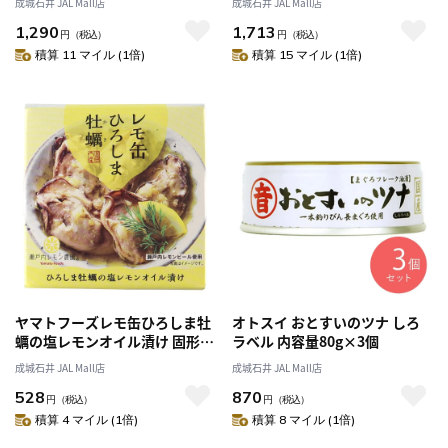
成城石井 JAL Mall店
成城石井 JAL Mall店
1,290
1,713
円
（税込）
円
（税込）
積算 11 マイル (1倍)
積算 15 マイル (1倍)
ヤマトフーズレモ缶ひろしま牡
オトスイ おとすいのツナ しろ
蠣の塩レモンオイル漬け 固形量
ラベル 内容量80g×3個
40g
成城石井 JAL Mall店
成城石井 JAL Mall店
528
870
円
（税込）
円
（税込）
積算 4 マイル (1倍)
積算 8 マイル (1倍)