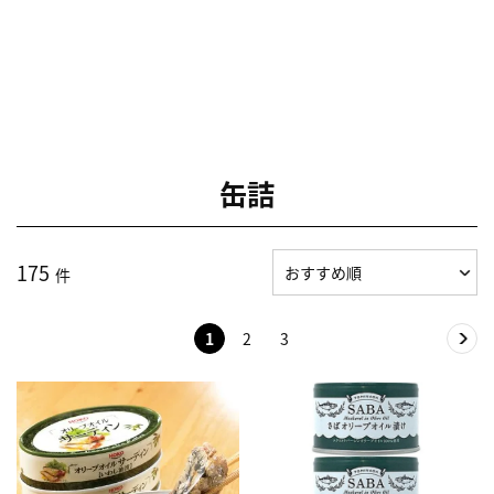
缶詰
175
件
1
2
3