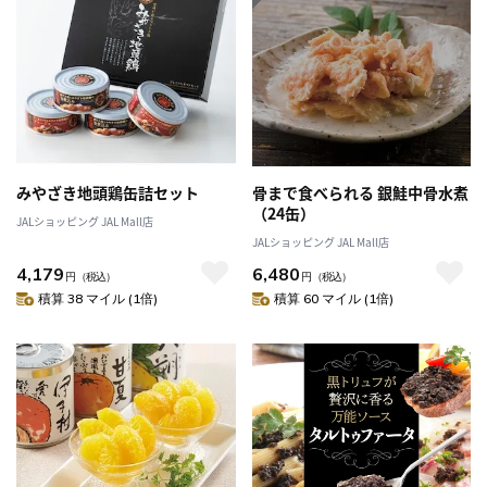
みやざき地頭鶏缶詰セット
骨まで食べられる 銀鮭中骨水煮
（24缶）
JALショッピング JAL Mall店
JALショッピング JAL Mall店
4,179
6,480
円
（税込）
円
（税込）
積算 38 マイル (1倍)
積算 60 マイル (1倍)