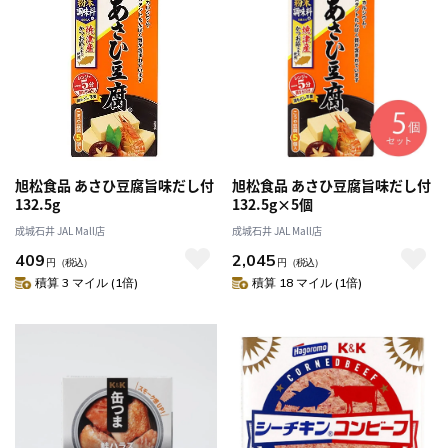
旭松食品 あさひ豆腐旨味だし付
旭松食品 あさひ豆腐旨味だし付
132.5g
132.5g×5個
成城石井 JAL Mall店
成城石井 JAL Mall店
409
2,045
円
（税込）
円
（税込）
積算 3 マイル (1倍)
積算 18 マイル (1倍)