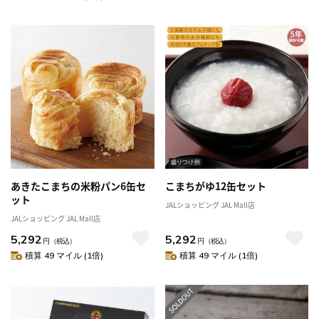
あきたこまちの米粉パン6缶セ
こまちがゆ12缶セット
ット
JALショッピング JAL Mall店
JALショッピング JAL Mall店
5,292
5,292
円
（税込）
円
（税込）
積算 49 マイル (1倍)
積算 49 マイル (1倍)