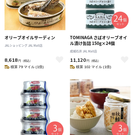
オリーブオイルサーディン
TOMINAGA さばオリーブオイ
ル漬け缶詰 150g×24個
JALショッピング JAL Mall店
成城石井 JAL Mall店
8,618
11,120
円
（税込）
円
（税込）
積算 79 マイル (1倍)
積算 102 マイル (1倍)