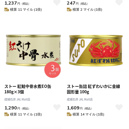
1,237
247
円
（税込）
円
（税込）
積算 11 マイル (1倍)
積算 2 マイル (1倍)
ストー 紅鮭中骨水煮EO缶
ストー缶詰 紅ずわいかに金線
180g×3個
固形量 100g
成城石井 JAL Mall店
成城石井 JAL Mall店
1,290
1,609
円
（税込）
円
（税込）
積算 11 マイル (1倍)
積算 14 マイル (1倍)