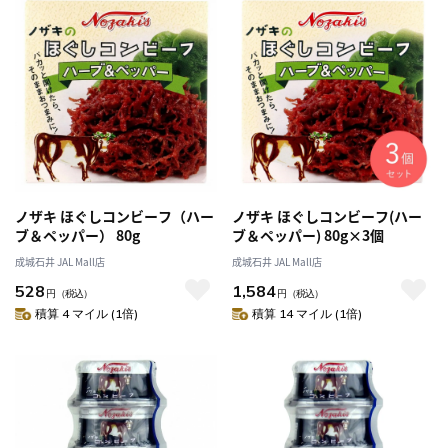
ノザキ ほぐしコンビーフ（ハー
ノザキ ほぐしコンビーフ(ハー
ブ＆ペッパー） 80g
ブ＆ペッパー) 80g×3個
成城石井 JAL Mall店
成城石井 JAL Mall店
528
1,584
円
（税込）
円
（税込）
積算 4 マイル (1倍)
積算 14 マイル (1倍)