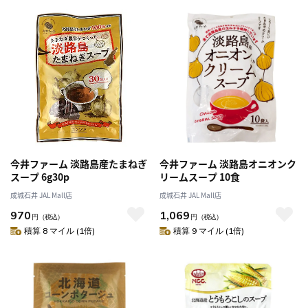
今井ファーム 淡路島産たまねぎ
今井ファーム 淡路島オニオンク
スープ 6g30p
リームスープ 10食
成城石井 JAL Mall店
成城石井 JAL Mall店
970
1,069
円
（税込）
円
（税込）
積算 8 マイル (1倍)
積算 9 マイル (1倍)