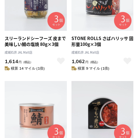
スリーランドシーフーズ 皮まで
STONE ROLLS さばハリッサ 固
美味しい鯖の塩焼 80g×3個
形量100g×3個
成城石井 JAL Mall店
成城石井 JAL Mall店
1,614
1,062
円
（税込）
円
（税込）
積算 14 マイル (1倍)
積算 9 マイル (1倍)