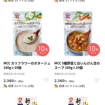
積算 23 マイル (1倍)
積算 21 マイル (1倍)
MCC カリフラワーのポタージュ
MCC 5種野菜と白いんげん豆の
160g×10個
スープ 160g×10個
成城石井 JAL Mall店
成城石井 JAL Mall店
2,360
2,360
円
（税込）
円
（税込）
積算 21 マイル (1倍)
積算 21 マイル (1倍)