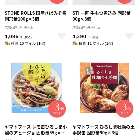
STONE ROLLS 国産さばみそ煮
STI 一匠 牛もつ煮込み 固形量
固形量100g×3個
90g×3個
成城石井 JAL Mall店
成城石井 JAL Mall店
1,096
1,290
円
（税込）
円
（税込）
積算 10 マイル (1倍)
積算 11 マイル (1倍)
ヤマトフーズ レモ缶ひろしま小
ヤマトフーズ ひろしま牡蠣の土
鰯のアヒージョ 固形量55g×3
手鍋缶 固形量90g×3個
個