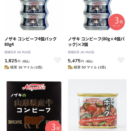
ノザキ コンビーフ4個パック
ノザキ コンビーフ(80g×4個パ
80g4
ック)×3個
成城石井 JAL Mall店
成城石井 JAL Mall店
1,825
5,475
円
（税込）
円
（税込）
積算 16 マイル (1倍)
積算 50 マイル (1倍)