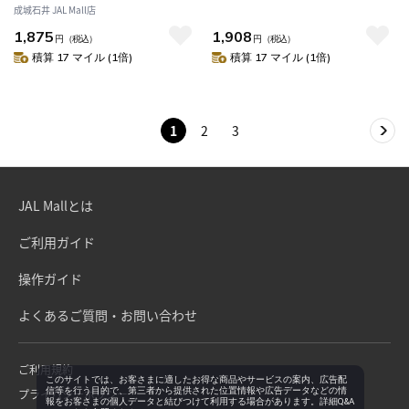
成城石井 JAL Mall店
1,875
1,908
円
（税込）
円
（税込）
積算 17 マイル (1倍)
積算 17 マイル (1倍)
1
2
3
JAL Mallとは
ご利用ガイド
操作ガイド
よくあるご質問・お問い合わせ
ご利用規約
このサイトでは、お客さまに適したお得な商品やサービスの案内、広告配
信等を行う目的で、第三者から提供された位置情報や広告データなどの情
プライバシーポリシー
報をお客さまの個人データと結びつけて利用する場合があります。詳細Q&A