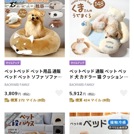
ペット用品 ペットグッズ
ペットベッド ペット用品 通販
ペットベッド 通販 ペット ベッ
ベッド ペット ソファ ソファー
ド 犬 カドラー 猫 クッション 猫
クッション リバーシブル 冷感
ベッド ネコベッド 小型犬 ペッ
BACKYARD FAMILY
BACKYARD FAMILY
ラウンドベッド すべり止め 滑
ト用 ふわふわ ふかふか ぬいぐ
3,809
5,912
り止め 使いやすい 丸型 円形 小
るみ NATURAL design ナチュ
円
（税込）
円
（税込）
型犬 犬 猫 マシュマロ Feel PET
ラルデザイン ネムクマベッド
積算 272 マイル (8倍)
積算 424 マイル (8倍)
フィールペット 室内 屋内 いぬ
可愛い かわいい おしゃれ
ネコ ねこ