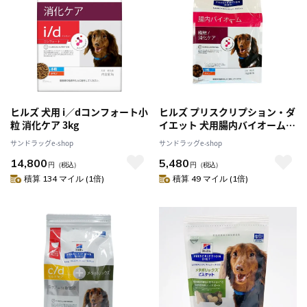
ヒルズ 犬用 i／dコンフォート小
ヒルズ プリスクリプション・ダ
粒 消化ケア 3kg
イエット 犬用腸内バイオーム
小粒 1kg
サンドラッグe-shop
サンドラッグe-shop
14,800
5,480
円
（税込）
円
（税込）
積算 134 マイル (1倍)
積算 49 マイル (1倍)