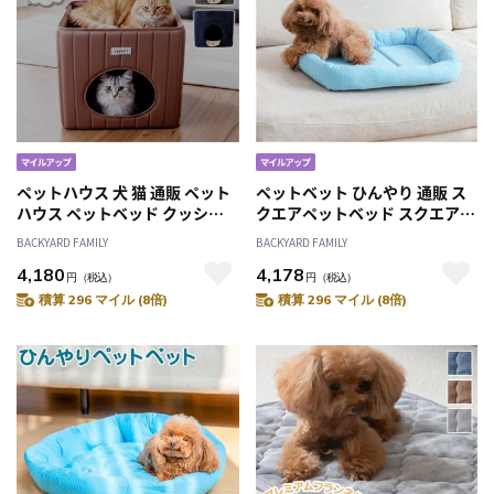
ペットハウス 犬 猫 通販 ペット
ペットベット ひんやり 通販 ス
ハウス ペットベッド クッショ
クエアペットベッド スクエア
ンマット 猫ハウス ネコハウス
クールパッド ペットマット 接
BACKYARD FAMILY
BACKYARD FAMILY
キャットハウス 小型犬 室内 ふ
触冷感素材 クールベッド 快適
4,180
4,178
わふわ NATURAL design ナチ
涼しい ひんやりベッド 暑さ対
円
（税込）
円
（税込）
ュラルデザイン 暖かい 可愛い
策 可愛い 洗える 室内 さらさら
積算 296 マイル (8倍)
積算 296 マイル (8倍)
かわいい おしゃれ
快適 ペット用品 ペットグッズ
ひんやりグッズ