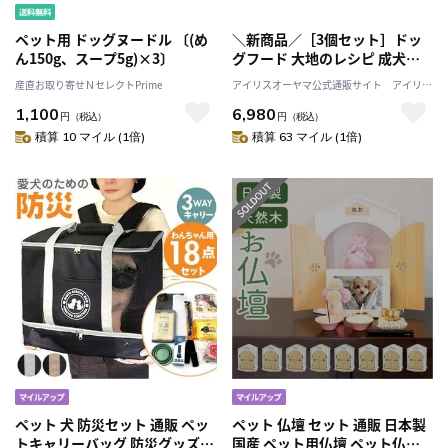
ペット用 ドッグヌードル 〔(め
＼新商品／［3個セット］ドッ
ん150g、スープ5g)×3〕
グフード 大地のレシピ 成犬用
DRD-C1K チキン 1kg アイリス
産直お取り寄せＮセレクトPrime
アイリスオーヤマ公式通販サイト アイリス
オーヤマ
プラザJAL Mall店
1,100
6,980
円
（税込）
円
（税込）
積算 10 マイル (1倍)
積算 63 マイル (1倍)
ペット 犬 防災セット 通販 ペッ
ペット 仏壇 セット 通販 日本製
トキャリーバッグ 防災グッズ
国産 ペット用仏壇 ペット仏壇