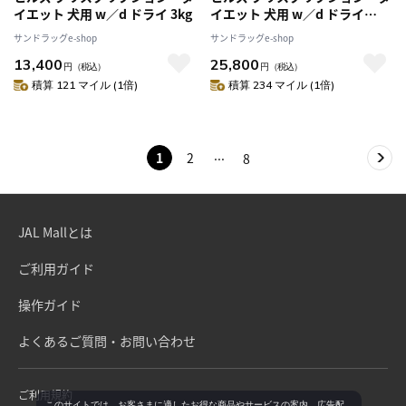
イエット 犬用 w／d ドライ 3kg
イエット 犬用 w／d ドライ
7.5kg
サンドラッグe-shop
サンドラッグe-shop
13,400
25,800
円
（税込）
円
（税込）
積算 121 マイル (1倍)
積算 234 マイル (1倍)
1
2
8
JAL Mallとは
ご利用ガイド
操作ガイド
よくあるご質問・お問い合わせ
ご利用規約
このサイトでは、お客さまに適したお得な商品やサービスの案内、広告配