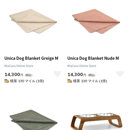
Unica Dog Blanket Greige M
Unica Dog Blanket Nude M
MiaCara Online Store
MiaCara Online Store
14,300
14,300
円
（税込）
円
（税込）
積算 130 マイル (1倍)
積算 130 マイル (1倍)