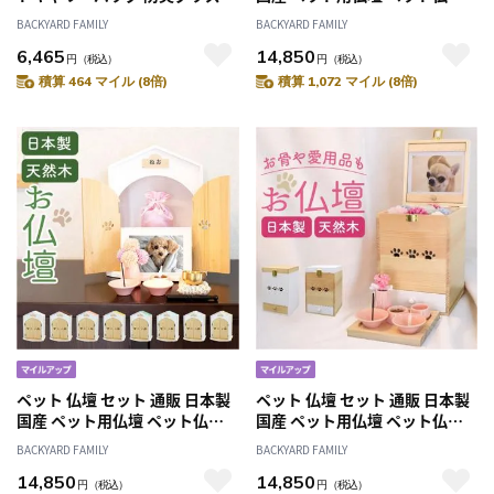
犬用 ペットキャリーリュック
メモリアルボックス 仏具 祭壇
BACKYARD FAMILY
BACKYARD FAMILY
ペットキャリーバック 犬用防災
骨壺収納 ペット供養 手元供養
6,465
14,850
グッズ ペットリュック ペット
おうち型 ホーム型 天使のおう
円
（税込）
円
（税込）
リュック型キャリー ペットリュ
ち型 天然木 木製 犬 いぬ イヌ 猫
積算 464 マイル (8倍)
積算 1,072 マイル (8倍)
ックサック 3way キャリー 避難
ねこ ネコ かわいい 可愛い おし
リュック トートバッグ 犬用災
ゃれ オシャレ
害グッズ
ペット 仏壇 セット 通販 日本製
ペット 仏壇 セット 通販 日本製
国産 ペット用仏壇 ペット仏壇
国産 ペット用仏壇 ペット仏壇
メモリアルボックス 仏具 祭壇
メモリアルボックス 仏具 祭壇
BACKYARD FAMILY
BACKYARD FAMILY
骨壺収納 ペット供養 手元供養
骨壺収納 ペット供養 手元供養
14,850
14,850
おうち型 ホーム型 天使のおう
BOX ボックス型 天使のボック
円
（税込）
円
（税込）