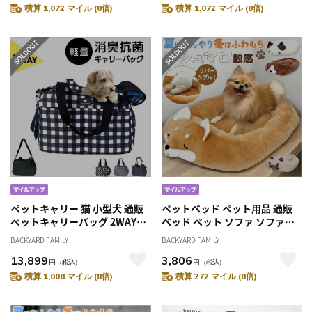
ち型 天然木 木製 犬 いぬ イヌ 猫
ス型 天然木 木製 犬 いぬ 猫 ねこ
積算 1,072 マイル (8倍)
積算 1,072 マイル (8倍)
ねこ ネコ かわいい 可愛い おし
ネコ かわいい 可愛い おしゃれ
ゃれ オシャレ
オシャレ
ペットキャリー 猫 小型犬 通販
ペットベッド ペット用品 通販
ペットキャリーバッグ 2WAYキ
ベッド ペット ソファ ソファー
ャリーバッグ トートバッグ シ
クッション リバーシブル 冷感
BACKYARD FAMILY
BACKYARD FAMILY
ョルダーバッグ 底板付き 底鋲
ダイカットベッド 出入りしやす
13,899
3,806
撥水 はっ水 消臭抗菌 トートキ
い 使いやすい 顎のせ あごのせ
円
（税込）
円
（税込）
ャリー ショルダーキャリー お
Feel PET フィールペット 小型
積算 1,008 マイル (8倍)
積算 272 マイル (8倍)
出かけグッズ ハンナフラ
犬 犬 猫 マシュマロ 室内 屋内 い
Hanna Hula CDG-2CR 犬用品
ぬ ネコ ねこ