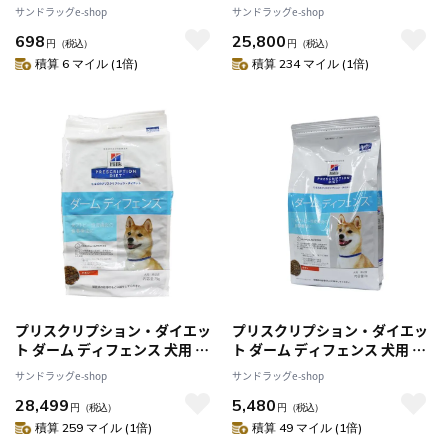
&野菜入りシチュー 犬用 156g
（小粒）尿ケア
サンドラッグe-shop
サンドラッグe-shop
698
25,800
円
（税込）
円
（税込）
積算 6 マイル (1倍)
積算 234 マイル (1倍)
プリスクリプション・ダイエッ
プリスクリプション・ダイエッ
ト ダーム ディフェンス 犬用 ド
ト ダーム ディフェンス 犬用 ド
ライ 7.5kg
ライ 1kg
サンドラッグe-shop
サンドラッグe-shop
28,499
5,480
円
（税込）
円
（税込）
積算 259 マイル (1倍)
積算 49 マイル (1倍)