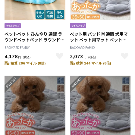
ペットベット ひんやり 通販 ラ
ペット用 パッド M 通販 犬用マ
ウンドペットベッド ラウンド
ット ペット用マット ペットマ
ペットマット クールパッド ク
ット ペットパッド ペット用パ
BACKYARD FAMILY
BACKYARD FAMILY
ールベッド 接触冷感素材 暑さ
ッド 敷きパッド マット フラン
4,178
2,073
対策 ひんやりベッド 快適 涼し
ネル 寒さ対策 防寒対策 ペット
円
（税込）
円
（税込）
い 可愛い さらさら快適 洗える
犬 いぬ 滑り止め すべり止め 洗
積算 296 マイル (8倍)
積算 144 マイル (8倍)
室内 ペット用品 ペットグッズ
える やわらか 柔らかい やわら
ひんやりグッズ
かい 冬グッズ 猫 ねこ ネコ