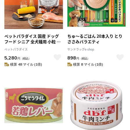
ペットパラダイス 国産 ドッグ
ちゅ～るごはん 20本入り とり
フード シニア 全犬種用 小粒 保
ささみバラエティ
存料・着色料・香料不使用 ドラ
ペットパラダイス
サンドラッグe-shop
イ ビオキッチン エイジングネ
5,280
898
オ 3kg (500g×6袋）
円
（税込）
円
（税込）
積算 48 マイル (1倍)
積算 8 マイル (1倍)