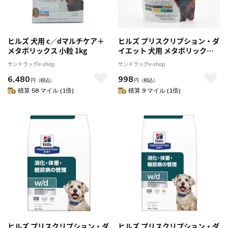
ヒルズ 犬用 c／dマルチケア＋
ヒルズ プリスクリプション・ダ
メタボリックス 小粒 1kg
イエット 犬用 メタボリックス
ビスケット 80g
サンドラッグe-shop
サンドラッグe-shop
6,480
998
円
（税込）
円
（税込）
積算 58 マイル (1倍)
積算 9 マイル (1倍)
ヒルズ プリスクリプション・ダ
ヒルズ プリスクリプション・ダ