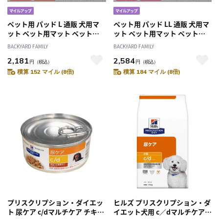
ペット用 パッド L 通販 犬用マ
ペット用 パッド LL 通販 犬用マ
ット ペット用マット ペットマ
ット ペット用マット ペットマ
ット ペットパッド ペット用パ
ット ペットパッド ペット用パ
BACKYARD FAMILY
BACKYARD FAMILY
ッド 敷きパッド マット フラン
ッド 敷きパッド マット フラン
2,181
2,584
ネル 寒さ対策 防寒対策 ペット
ネル 寒さ対策 防寒対策 ペット
円
（税込）
円
（税込）
犬 いぬ 滑り止め すべり止め 洗
犬 いぬ 滑り止め すべり止め 洗
積算 152 マイル (8倍)
積算 184 マイル (8倍)
える やわらか 柔らかい やわら
える やわらか 柔らかい やわら
かい 冬グッズ 猫 ねこ ネコ
かい 冬グッズ 猫 ねこ ネコ
プリスクリプション・ダイエッ
ヒルズ プリスクリプション・ダ
ト 尿ケア c/dマルチケア チキン
イエット犬用 c／dマルチケア