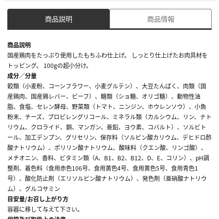
商品説明
商品情報
商品説明
国産鶏肉をたっぷり使用したもちふわ仕上げ。 しっとり仕上げたお肉具材を
トッピング。 100gの超小分け。
成分／分量
穀類（小麦粉、コーンフラワー、小麦グルテン）、大豆たんぱく、肉類（国
産鶏肉、国産鶏レバー、ビーフ）、糖類（ショ糖、オリゴ糖）、動物性油
脂、食塩、セレン酵母、野菜類（トマト、ニンジン、ホウレンソウ）、小魚
粉末、チーズ、プロピレングリコール、ミネラル類（カルシウム、リン、ナト
リウム、クロライド、銅、マンガン、亜鉛、ヨウ素、コバルト）、ソルビト
ール、加工デンプン、グリセリン、保存料（ソルビン酸カリウム、デヒドロ酢
酸ナトリウム）、ポリリン酸ナトリウム、酸味料（クエン酸、リンゴ酸）、
メチオニン、香料、ビタミン類（A、B1、B2、B12、D、E、コリン）、pH調
整剤、着色料（食用赤色106号、食用黄色4号、食用黄色5号、食用青色1
号）、酸化防止剤（エリソルビン酸ナトリウム）、発色剤（亜硝酸ナトリウ
ム）、グルコサミン
目安量/お召し上がり方
容器に移して与えて下さい。