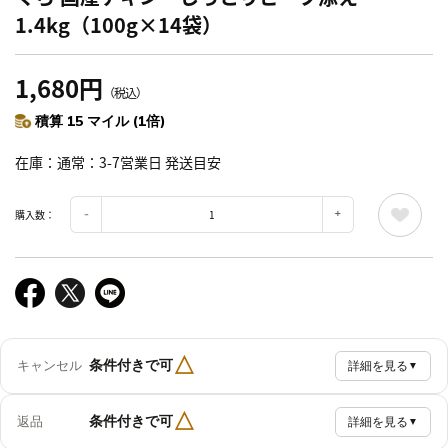
1.4kg（100g×14袋）
1,680円
（税込）
積算 15 マイル (1倍)
在庫
通常：3-7営業日 発送目安
購入数：
△
条件付きで可
キャンセル
詳細を見る
▼
△
条件付きで可
返品
詳細を見る
▼