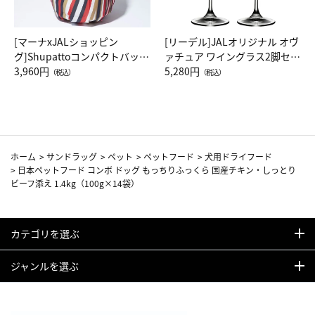
[マーナxJALショッピン
[リーデル]JALオリジナル オヴ
グ]Shupattoコンパクトバッグ
ァチュア ワイングラス2脚セッ
Drop JAL客室乗務員（LC）ス
3,960円
ト（レッドワイン）
5,280円
（税込）
（税込）
カーフ柄
ホーム
>
サンドラッグ
>
ペット
>
ペットフード
>
犬用ドライフード
>
日本ペットフード コンボ ドッグ もっちりふっくら 国産チキン・しっとり
ビーフ添え 1.4kg（100g×14袋）
カテゴリを選ぶ
ジャンルを選ぶ