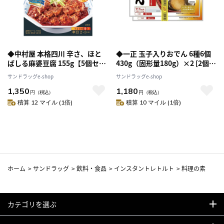
◆中村屋 本格四川 辛さ、ほと
◆一正 玉子入りおでん 6種6個
ばしる麻婆豆腐 155g【5個セッ
430g（固形量180g）×2 [2個セ
ト】
ット]
サンドラッグe-shop
サンドラッグe-shop
1,350
1,180
円
（税込）
円
（税込）
積算 12 マイル (1倍)
積算 10 マイル (1倍)
ホーム
>
サンドラッグ
>
飲料・食品
>
インスタントレトルト
>
料理の素
カテゴリを選ぶ