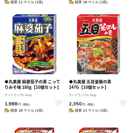
積算 21 マイル (1倍)
積算 18 マイル (1倍)
◆丸美屋 麻婆茄子の素 こって
◆丸美屋 五目釜飯の素
りみそ味 180g【10個セット】
147G【10個セット】
サンドラッグe-shop
サンドラッグe-shop
1,988
2,350
円
（税込）
円
（税込）
積算 18 マイル (1倍)
積算 21 マイル (1倍)