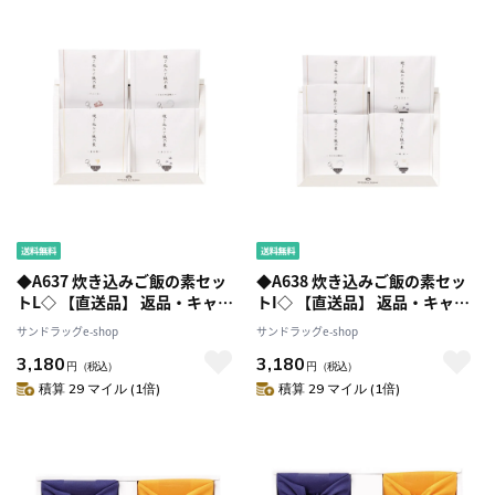
◆A637 炊き込みご飯の素セッ
◆A638 炊き込みご飯の素セッ
トL◇ 【直送品】 返品・キャン
トI◇ 【直送品】 返品・キャン
セル・他商品と同時購入は不可
セル・他商品と同時購入は不可
サンドラッグe-shop
サンドラッグe-shop
3,180
3,180
円
（税込）
円
（税込）
積算 29 マイル (1倍)
積算 29 マイル (1倍)