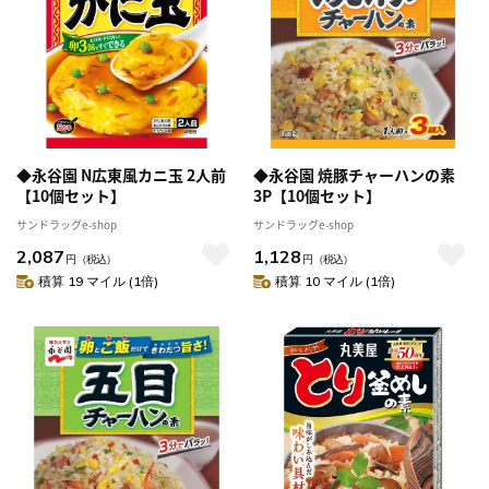
◆永谷園 N広東風カニ玉 2人前
◆永谷園 焼豚チャーハンの素
【10個セット】
3P【10個セット】
サンドラッグe-shop
サンドラッグe-shop
2,087
1,128
円
（税込）
円
（税込）
積算 19 マイル (1倍)
積算 10 マイル (1倍)