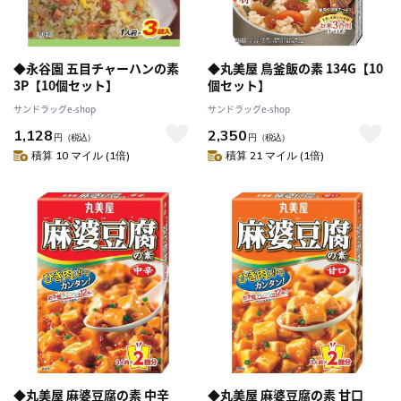
◆永谷園 五目チャーハンの素
◆丸美屋 鳥釜飯の素 134G【10
3P【10個セット】
個セット】
サンドラッグe-shop
サンドラッグe-shop
1,128
2,350
円
（税込）
円
（税込）
積算 10 マイル (1倍)
積算 21 マイル (1倍)
◆丸美屋 麻婆豆腐の素 中辛
◆丸美屋 麻婆豆腐の素 甘口