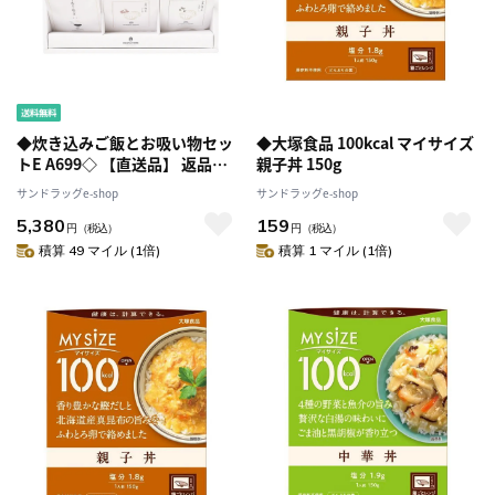
◆炊き込みご飯とお吸い物セッ
◆大塚食品 100kcal マイサイズ
トE A699◇ 【直送品】 返品・
親子丼 150g
キャンセル・他商品と同時購入
サンドラッグe-shop
サンドラッグe-shop
は不可
5,380
159
円
（税込）
円
（税込）
積算 49 マイル (1倍)
積算 1 マイル (1倍)