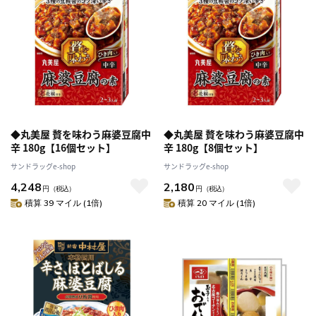
◆丸美屋 贅を味わう麻婆豆腐中
◆丸美屋 贅を味わう麻婆豆腐中
辛 180g【16個セット】
辛 180g【8個セット】
サンドラッグe-shop
サンドラッグe-shop
4,248
2,180
円
（税込）
円
（税込）
積算 39 マイル (1倍)
積算 20 マイル (1倍)