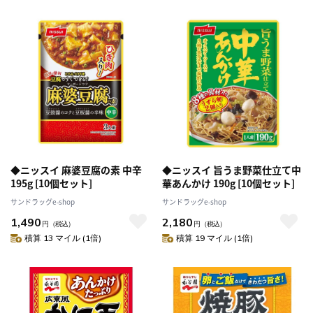
◆ニッスイ 麻婆豆腐の素 中辛
◆ニッスイ 旨うま野菜仕立て中
195g [10個セット]
華あんかけ 190g [10個セット]
サンドラッグe-shop
サンドラッグe-shop
1,490
2,180
円
（税込）
円
（税込）
積算 13 マイル (1倍)
積算 19 マイル (1倍)