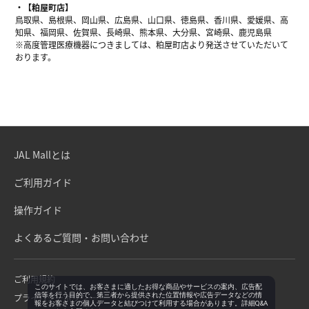
【粕屋町店】
鳥取県、島根県、岡山県、広島県、山口県、徳島県、香川県、愛媛県、高
知県、福岡県、佐賀県、長崎県、熊本県、大分県、宮崎県、鹿児島県
※高度管理医療機器につきましては、粕屋町店より発送させていただいて
おります。
JAL Mallとは
ご利用ガイド
操作ガイド
よくあるご質問・お問い合わせ
ご利用規約
このサイトでは、お客さまに適したお得な商品やサービスの案内、広告配
信等を行う目的で、第三者から提供された位置情報や広告データなどの情
プライバシーポリシー
報をお客さまの個人データと結びつけて利用する場合があります。詳細Q&A