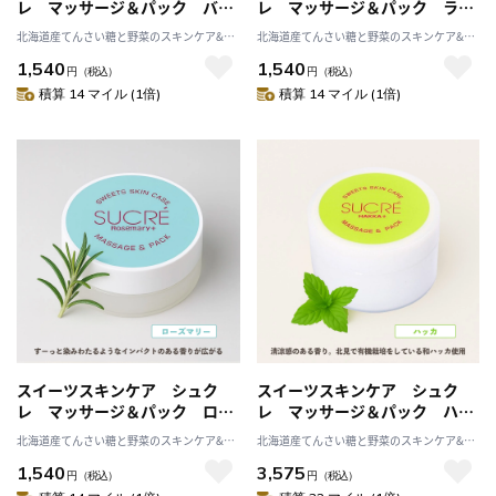
レ マッサージ＆パック バニ
レ マッサージ＆パック ラベ
ラ 35g シュガースクラブ
ンダー 35g シュガースクラ
北海道産てんさい糖と野菜のスキンケア&ヘ
北海道産てんさい糖と野菜のスキンケア&ヘ
無添加 保湿 北海道 乾燥
ブ 無添加 保湿 北海道 乾
ルスケア アビサル
ルスケア アビサル
1,540
1,540
天然成分
燥 天然成分
円
（税込）
円
（税込）
積算 14 マイル (1倍)
積算 14 マイル (1倍)
スイーツスキンケア シュク
スイーツスキンケア シュク
レ マッサージ＆パック ロー
レ マッサージ＆パック ハッ
ズマリー 35g シュガースク
カ 100g シュガースクラブ
北海道産てんさい糖と野菜のスキンケア&ヘ
北海道産てんさい糖と野菜のスキンケア&ヘ
ラブ 無添加 保湿 北海道
無添加 保湿 北海道 乾燥
ルスケア アビサル
ルスケア アビサル
1,540
3,575
乾燥 天然成分
天然成分
円
（税込）
円
（税込）