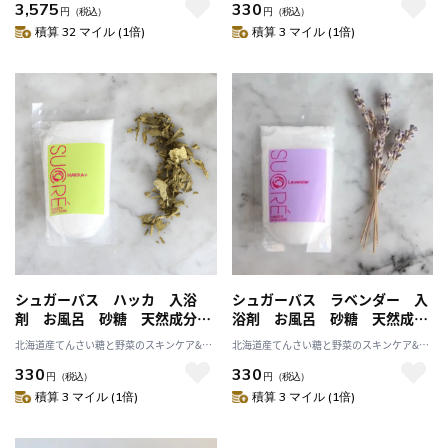
3,575
330
成分
円
（税込）
円
（税込）
積算 32 マイル (1倍)
積算 3 マイル (1倍)
シュガーバス ハッカ 入浴
シュガーバス ラベンダー 入
剤 お風呂 砂糖 天然成分
浴剤 お風呂 砂糖 天然成
無添加 精油 バスタイム
分 無添加 精油 バスタイム
北海道産てんさい糖と野菜のスキンケア&ヘ
北海道産てんさい糖と野菜のスキンケア&ヘ
ルスケア アビサル
ルスケア アビサル
330
330
円
（税込）
円
（税込）
積算 3 マイル (1倍)
積算 3 マイル (1倍)