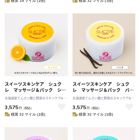
積算 14 マイル (1倍)
積算 32 マイル (1倍)
スイーツスキンケア シュク
スイーツスキンケア シュク
レ マッサージ＆パック シト
レ マッサージ＆パック バニ
ラス＋ 100g シュガースクラ
ラ 100g シュガースクラブ
北海道産てんさい糖と野菜のスキンケア&ヘ
北海道産てんさい糖と野菜のスキンケア&ヘ
ブ 無添加 保湿 北海道 乾
無添加 保湿 北海道 乾燥
ルスケア アビサル
ルスケア アビサル
3,575
3,575
燥 天然成分
天然成分
円
（税込）
円
（税込）
積算 32 マイル (1倍)
積算 32 マイル (1倍)