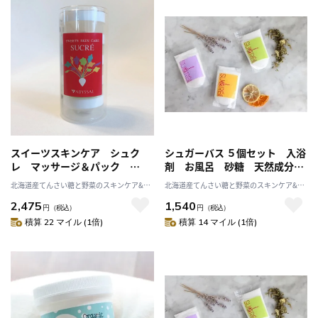
スイーツスキンケア シュク
シュガーバス ５個セット 入浴
レ マッサージ＆パック
剤 お風呂 砂糖 天然成分
10g ５個セット シュガース
無添加 精油 バスタイム
北海道産てんさい糖と野菜のスキンケア&ヘ
北海道産てんさい糖と野菜のスキンケア&ヘ
クラブ 無添加 保湿 北海
ルスケア アビサル
ルスケア アビサル
2,475
1,540
道 乾燥 天然成分
円
（税込）
円
（税込）
積算 22 マイル (1倍)
積算 14 マイル (1倍)