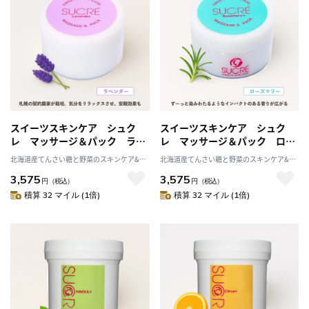
スイーツスキンケア シュク
スイーツスキンケア シュク
レ マッサージ＆パック ラベ
レ マッサージ＆パック ロー
ンダー 100g シュガースクラ
ズマリー 100g シュガースク
北海道産てんさい糖と野菜のスキンケア&ヘ
北海道産てんさい糖と野菜のスキンケア&ヘ
ブ 無添加 保湿 北海道 乾
ラブ 無添加 保湿 北海道
ルスケア アビサル
ルスケア アビサル
3,575
3,575
燥 天然成分
乾燥 天然成分
円
（税込）
円
（税込）
積算 32 マイル (1倍)
積算 32 マイル (1倍)