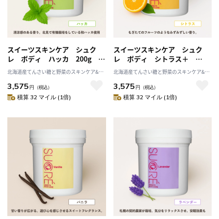
スイーツスキンケア シュク
スイーツスキンケア シュク
レ ボディ ハッカ 200g シ
レ ボディ シトラス＋
ュガースクラブ 無添加 保
200g シュガースクラブ 無添
北海道産てんさい糖と野菜のスキンケア&ヘ
北海道産てんさい糖と野菜のスキンケア&ヘ
湿 北海道 乾燥 天然成分
加 保湿 北海道 乾燥 天然
ルスケア アビサル
ルスケア アビサル
3,575
3,575
成分
円
（税込）
円
（税込）
積算 32 マイル (1倍)
積算 32 マイル (1倍)