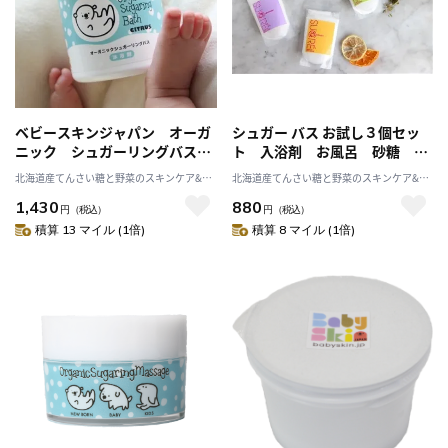
ベビースキンジャパン オーガ
シュガー バス お試し３個セッ
ニック シュガーリングバス
ト 入浴剤 お風呂 砂糖 天
沐浴剤 無添加 赤ちゃん ス
然成分 無添加 精油 バスタ
北海道産てんさい糖と野菜のスキンケア&ヘ
北海道産てんさい糖と野菜のスキンケア&ヘ
キンケア 出産祝い
イム
ルスケア アビサル
ルスケア アビサル
1,430
880
円
（税込）
円
（税込）
積算 13 マイル (1倍)
積算 8 マイル (1倍)