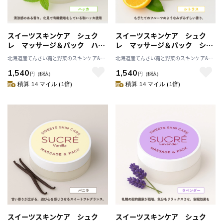
スイーツスキンケア シュク
スイーツスキンケア シュク
レ マッサージ＆パック ハッ
レ マッサージ＆パック シト
カ 35g シュガースクラブ
ラス＋ 35g シュガースクラ
北海道産てんさい糖と野菜のスキンケア&ヘ
北海道産てんさい糖と野菜のスキンケア&ヘ
無添加 保湿 北海道 乾燥
ブ 無添加 保湿 北海道 乾
ルスケア アビサル
ルスケア アビサル
1,540
1,540
天然成分
燥 天然成分
円
（税込）
円
（税込）
積算 14 マイル (1倍)
積算 14 マイル (1倍)
スイーツスキンケア シュク
スイーツスキンケア シュク