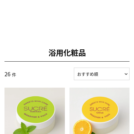
浴用化粧品
26
件