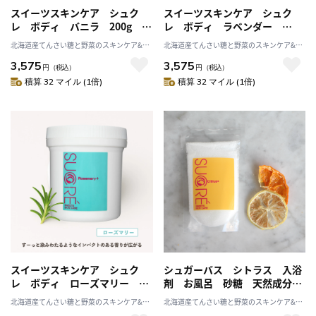
スイーツスキンケア シュク
スイーツスキンケア シュク
レ ボディ バニラ 200g シ
レ ボディ ラベンダー
ュガースクラブ 無添加 保
200g シュガースクラブ 無添
北海道産てんさい糖と野菜のスキンケア&ヘ
北海道産てんさい糖と野菜のスキンケア&ヘ
湿 北海道 乾燥 天然成分
加 保湿 北海道 乾燥 天然
ルスケア アビサル
ルスケア アビサル
3,575
3,575
成分
円
（税込）
円
（税込）
積算 32 マイル (1倍)
積算 32 マイル (1倍)
スイーツスキンケア シュク
シュガーバス シトラス 入浴
レ ボディ ローズマリー
剤 お風呂 砂糖 天然成分
200g シュガースクラブ 無添
無添加 精油 バスタイム ギ
北海道産てんさい糖と野菜のスキンケア&ヘ
北海道産てんさい糖と野菜のスキンケア&ヘ
加 保湿 北海道 乾燥 天然
フト
ルスケア アビサル
ルスケア アビサル