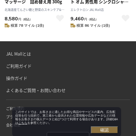
マッサージ 詰め替え用 300g
ト オム 男性用 シンクロシャン
プーオム 300ml＆薬用スカルプ
北海道産てんさい糖と野菜のスキンケア&ヘ
エレクトロン JAL Mall店
エッセンス オム 100ml セット
ルスケア アビサル
8,580
9,460
[送料無料]
円
（税込）
円
（税込）
積算 78 マイル (1倍)
積算 86 マイル (1倍)
JAL Mallとは
ご利用ガイド
操作ガイド
よくあるご質問・お問い合わせ
ご利用規約
このサイトでは、お客さまに適したお得な商品やサービスの案内、広告配
信等を行う目的で、第三者から提供された位置情報や広告データなどの情
プライバシーポリシー
報をお客さまの個人データと結びつけて利用する場合があります。詳細Q&A
は
こちら
を参照ください。
会社概要
確認