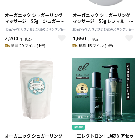
オーガニック シュガーリング
オーガニック シュガーリング
マッサージ 55g シュガース
マッサージ 55g レフィル シ
クラブ 無添加 保湿 北海
ュガースクラブ 無添加 保
北海道産てんさい糖と野菜のスキンケア&ヘ
北海道産てんさい糖と野菜のスキンケア&ヘ
道 天然成分 出産祝い
湿 北海道 天然成分 出産祝
ルスケア アビサル
ルスケア アビサル
2,200
1,650
い
円
（税込）
円
（税込）
積算 20 マイル (1倍)
積算 15 マイル (1倍)
オーガニック シュガーリング
［エレクトロン］頭皮ケアセッ