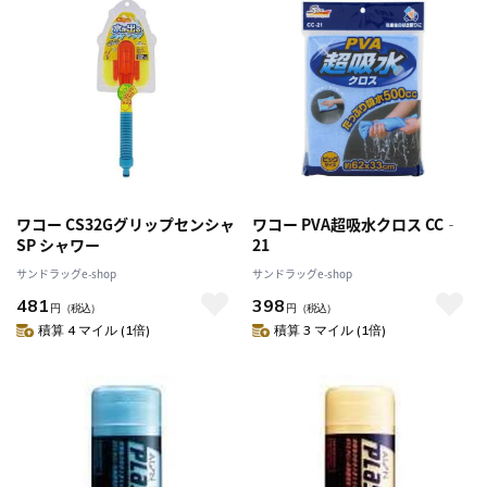
ワコー CS32Gグリップセンシャ
ワコー PVA超吸水クロス CC‐
SP シャワー
21
サンドラッグe-shop
サンドラッグe-shop
481
398
円
（税込）
円
（税込）
積算 4 マイル (1倍)
積算 3 マイル (1倍)