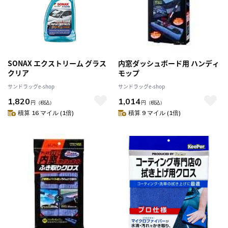
SONAX エクストリーム グラス
内窓ダッシュボード用 ハンディ
クリア
モップ
サンドラッグe-shop
サンドラッグe-shop
1,820
1,014
円
（税込）
円
（税込）
積算 16 マイル (1倍)
積算 9 マイル (1倍)