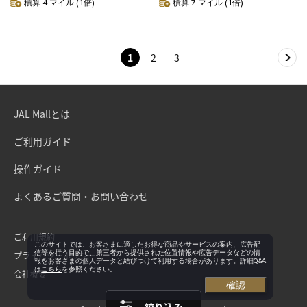
積算 4 マイル (1倍)
積算 7 マイル (1倍)
1
2
3
JAL Mallとは
ご利用ガイド
操作ガイド
よくあるご質問・お問い合わせ
ご利用規約
このサイトでは、お客さまに適したお得な商品やサービスの案内、広告配
信等を行う目的で、第三者から提供された位置情報や広告データなどの情
プライバシーポリシー
報をお客さまの個人データと結びつけて利用する場合があります。詳細Q&A
は
こちら
を参照ください。
会社概要
確認