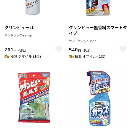
クリンビューLL
クリンビュー無香料スマートタ
イプ
サンドラッグe-shop
サンドラッグe-shop
761
540
円
（税込）
円
（税込）
積算 6 マイル (1倍)
積算 4 マイル (1倍)