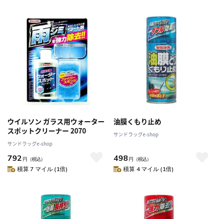
ウイルソン ガラス用ウォーター
油膜くもり止め
スポットクリーナー 2070
サンドラッグe-shop
サンドラッグe-shop
792
498
円
（税込）
円
（税込）
積算 7 マイル (1倍)
積算 4 マイル (1倍)