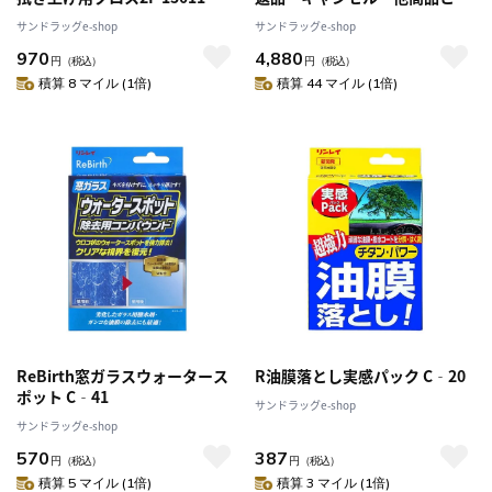
時購入は不可代引き不可
サンドラッグe-shop
サンドラッグe-shop
970
4,880
円
（税込）
円
（税込）
積算 8 マイル (1倍)
積算 44 マイル (1倍)
ReBirth窓ガラスウォータース
R油膜落とし実感パック C‐20
ポット C‐41
サンドラッグe-shop
サンドラッグe-shop
570
387
円
（税込）
円
（税込）
積算 5 マイル (1倍)
積算 3 マイル (1倍)