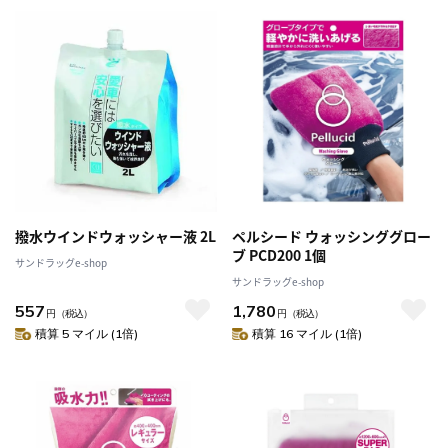
撥水ウインドウォッシャー液 2L
ペルシード ウォッシンググロー
ブ PCD200 1個
サンドラッグe-shop
サンドラッグe-shop
557
1,780
円
（税込）
円
（税込）
積算 5 マイル (1倍)
積算 16 マイル (1倍)