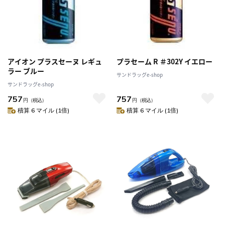
アイオン プラスセーヌ レギュ
プラセーム R ＃302Y イエロー
ラー ブルー
サンドラッグe-shop
サンドラッグe-shop
757
757
円
（税込）
円
（税込）
積算 6 マイル (1倍)
積算 6 マイル (1倍)