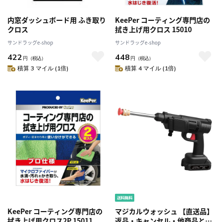
内窓ダッシュボード用 ふき取り
KeePer コーティング専門店の
クロス
拭き上げ用クロス 15010
サンドラッグe-shop
サンドラッグe-shop
422
448
円
（税込）
円
（税込）
積算 3 マイル (1倍)
積算 4 マイル (1倍)
KeePer コーティング専門店の
マジカルウォッシュ 【直送品】
拭き上げ用クロス2P 15011
返品・キャンセル・他商品と同