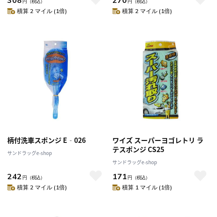
円
（税込）
円
（税込）
積算 2 マイル (1倍)
積算 2 マイル (1倍)
柄付洗車スポンジ E‐026
ワイズ スーパーヨゴレトリ ラ
テスポンジ CS25
サンドラッグe-shop
サンドラッグe-shop
242
171
円
（税込）
円
（税込）
積算 2 マイル (1倍)
積算 1 マイル (1倍)