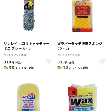
リンレイ ホコリキャッチャー
Wラバータッチ洗車スポンジ
ミニ グレー K‐5
CS‐62
サンドラッグe-shop
サンドラッグe-shop
310
333
円
（税込）
円
（税込）
積算 2 マイル (1倍)
積算 3 マイル (1倍)