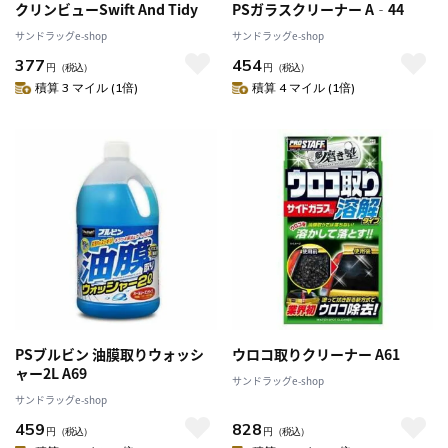
クリンビューSwift And Tidy
PSガラスクリーナー A‐44
サンドラッグe-shop
サンドラッグe-shop
377
454
円
（税込）
円
（税込）
積算 3 マイル (1倍)
積算 4 マイル (1倍)
PSブルビン 油膜取りウォッシ
ウロコ取りクリーナー A61
ャー2L A69
サンドラッグe-shop
サンドラッグe-shop
459
828
円
（税込）
円
（税込）