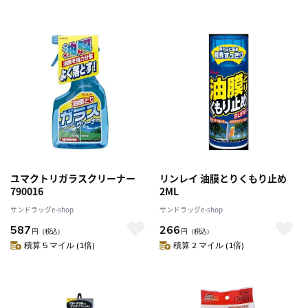
ユマクトリガラスクリーナー
リンレイ 油膜とりくもり止め
790016
2ML
サンドラッグe-shop
サンドラッグe-shop
587
266
円
（税込）
円
（税込）
積算 5 マイル (1倍)
積算 2 マイル (1倍)