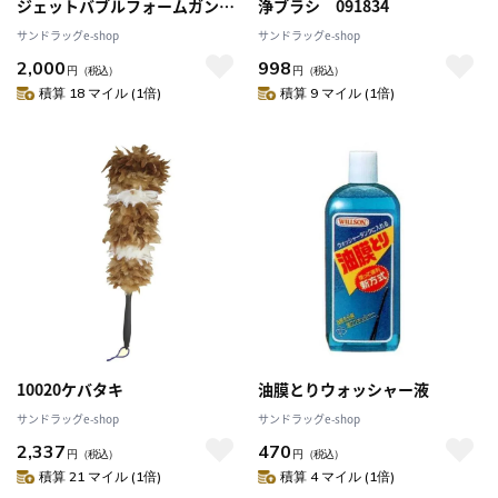
ジェットバブルフォームガン
浄ブラシ 091834
091639
サンドラッグe-shop
サンドラッグe-shop
2,000
998
円
（税込）
円
（税込）
積算 18 マイル (1倍)
積算 9 マイル (1倍)
10020ケバタキ
油膜とりウォッシャー液
サンドラッグe-shop
サンドラッグe-shop
2,337
470
円
（税込）
円
（税込）
積算 21 マイル (1倍)
積算 4 マイル (1倍)