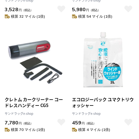
サンドラッグe-shop
サンドラッグe-shop
3,528
5,980
円
（税込）
円
（税込）
積算 32 マイル (1倍)
積算 54 マイル (1倍)
クレトム カークリーナー コー
エコロジーパック ユマクトリウ
ドレスハンディー CG5
ォッシャー
サンドラッグe-shop
サンドラッグe-shop
7,780
459
円
（税込）
円
（税込）
積算 70 マイル (1倍)
積算 4 マイル (1倍)