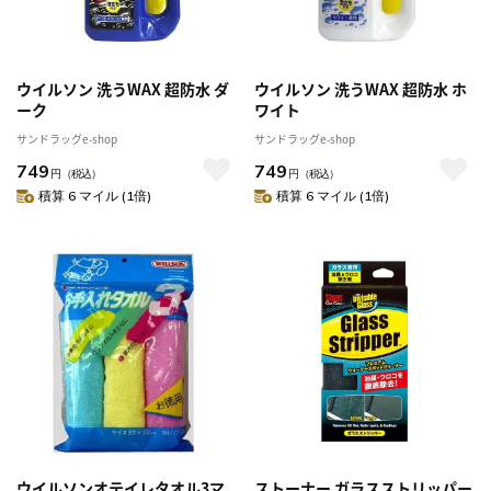
ウイルソン 洗うWAX 超防水 ダ
ウイルソン 洗うWAX 超防水 ホ
ーク
ワイト
サンドラッグe-shop
サンドラッグe-shop
749
749
円
（税込）
円
（税込）
積算 6 マイル (1倍)
積算 6 マイル (1倍)
ウイルソンオテイレタオル3マ
ストーナー ガラスストリッパー