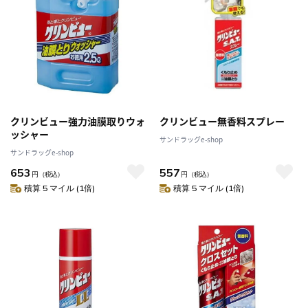
クリンビュー強力油膜取りウォ
クリンビュー無香料スプレー
ッシャー
サンドラッグe-shop
サンドラッグe-shop
653
557
円
（税込）
円
（税込）
積算 5 マイル (1倍)
積算 5 マイル (1倍)