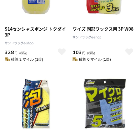
S14センシャスポンジ トクダイ
ワイズ 固形ワックス用 3P W08
3P
サンドラッグe-shop
サンドラッグe-shop
328
103
円
（税込）
円
（税込）
積算 2 マイル (1倍)
積算 0 マイル (1倍)