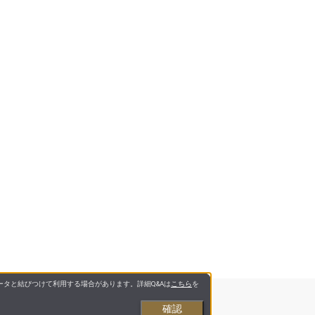
タと結びつけて利用する場合があります。詳細Q&Aは
こちら
を
確認