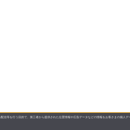
配信等を行う目的で、第三者から提供された位置情報や広告データなどの情報をお客さまの個人デー