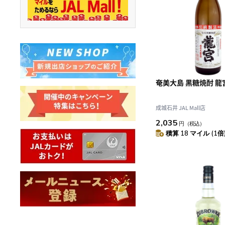
奄美大島 黒糖焼酎 龍宮 
成城石井 JAL Mall店
2,035
円
（税込）
積算 18 マイル (1倍