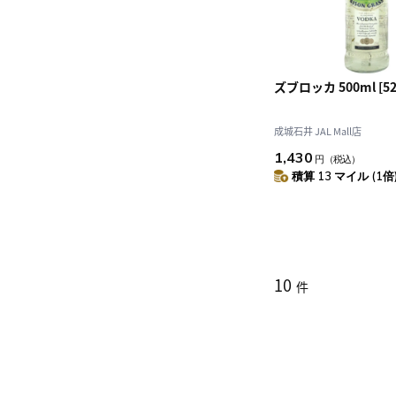
ズブロッカ 500ml [52
成城石井 JAL Mall店
1,430
円
（税込）
積算 13 マイル (1倍
10
件