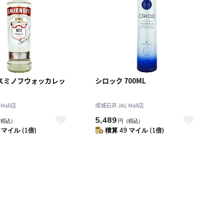
 スミノフウォッカレッ
シロック 700ML
Mall店
成城石井 JAL Mall店
5,489
（税込）
円
（税込）
 マイル (1倍)
積算 49 マイル (1倍)