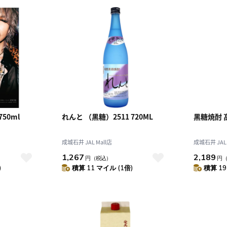
50ml
れんと （黒糖）2511 720ML
黒糖焼酎 高
成城石井 JAL Mall店
成城石井 JAL 
1,267
2,189
円
（税込）
円
)
積算 11 マイル (1倍)
積算 19