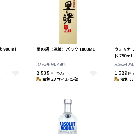
900ml
里の曙（黒糖）パック 1800ML
ウォッカ
ド 750ml
成城石井 JAL Mall店
成城石井 JAL 
2,535
1,529
円
（税込）
円
)
積算 23 マイル (1倍)
積算 13