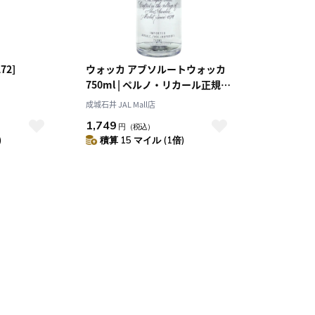
72]
ウォッカ アブソルートウォッカ
750ml | ペルノ・リカール正規輸
入品
成城石井 JAL Mall店
1,749
円
（税込）
)
積算 15 マイル (1倍)