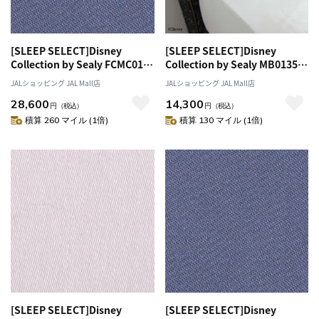
[SLEEP SELECT]Disney
[SLEEP SELECT]Disney
Collection by Sealy FCMC01
Collection by Sealy MB0135
Comforter Case（コンフォー
Box Sheets（ボックスシー
JALショッピング JAL Mall店
JALショッピング JAL Mall店
ターケース）〔ダブル〕 ブルー
ツ）〔シングル〕 ホワイト
28,600
14,300
グレー
円
（税込）
円
（税込）
積算 260 マイル (1倍)
積算 130 マイル (1倍)
[SLEEP SELECT]Disney
[SLEEP SELECT]Disney