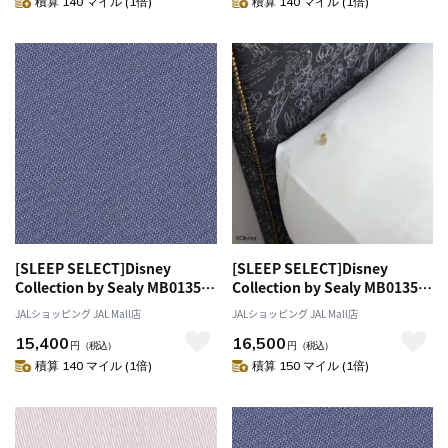
積算 140 マイル (1倍)
積算 140 マイル (1倍)
[SLEEP SELECT]Disney
[SLEEP SELECT]Disney
Collection by Sealy MB0135
Collection by Sealy MB0135
Box Sheets（ボックスシー
Box Sheets（ボックスシー
JALショッピング JAL Mall店
JALショッピング JAL Mall店
ツ）〔セミダブル〕 ブルーグレ
ツ）〔ダブル〕 ホワイト
15,400
16,500
ー
円
（税込）
円
（税込）
積算 140 マイル (1倍)
積算 150 マイル (1倍)