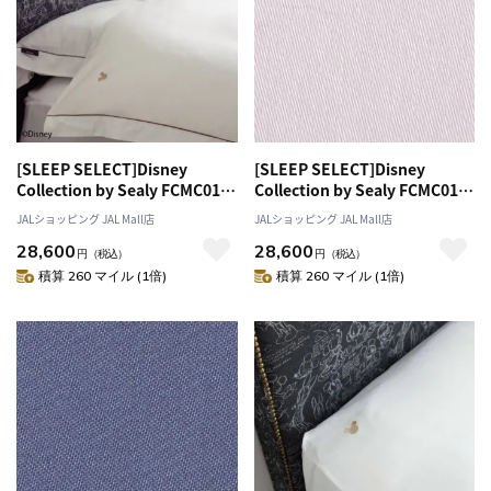
[SLEEP SELECT]Disney
[SLEEP SELECT]Disney
Collection by Sealy FCMC01
Collection by Sealy FCMC01
Comforter Case（コンフォー
Comforter Case（コンフォー
JALショッピング JAL Mall店
JALショッピング JAL Mall店
ターケース）〔ダブル〕 ホワイ
ターケース）〔ダブル〕 ペール
28,600
28,600
ト
ピンク
円
（税込）
円
（税込）
積算 260 マイル (1倍)
積算 260 マイル (1倍)