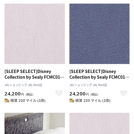
[SLEEP SELECT]Disney
[SLEEP SELECT]Disney
Collection by Sealy FCMC01
Collection by Sealy FCMC01
Comforter Case（コンフォー
Comforter Case（コンフォー
JALショッピング JAL Mall店
JALショッピング JAL Mall店
ターケース）〔セミダブル〕 ペ
ターケース）〔セミダブル〕 ブ
24,200
24,200
ールピンク
ルーグレー
円
（税込）
円
（税込）
積算 220 マイル (1倍)
積算 220 マイル (1倍)