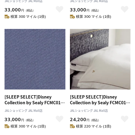
JALショッピング JAL Mall店
JALショッピング JAL Mall店
ターケース）〔クイーン〕 ホワ
ターケース）〔クイーン〕 ペー
33,000
33,000
イト
ルピンク
円
（税込）
円
（税込）
積算 300 マイル (1倍)
積算 300 マイル (1倍)
[SLEEP SELECT]Disney
[SLEEP SELECT]Disney
Collection by Sealy FCMC01
Collection by Sealy FCMC01
Comforter Case（コンフォー
Comforter Case（コンフォー
JALショッピング JAL Mall店
JALショッピング JAL Mall店
ターケース）〔クイーン〕 ブル
ターケース）〔セミダブル〕 ホ
33,000
24,200
ーグレー
ワイト
円
（税込）
円
（税込）
積算 300 マイル (1倍)
積算 220 マイル (1倍)