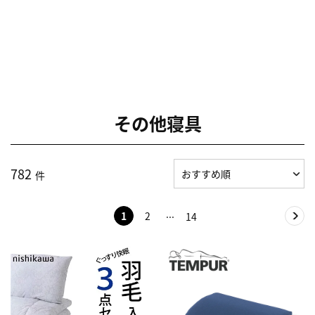
その他寝具
782
件
1
2
14