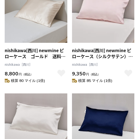
nishikawa[西川] newmine ピ
nishikawa[西川] newmine ピ
ローケース ゴールド 送料込
ローケース（シルクサテン）ピ
み
ンク 送料込み
nishikawa［西川］
nishikawa［西川］
8,800
9,350
円
（税込）
円
（税込）
積算 80 マイル (1倍)
積算 85 マイル (1倍)