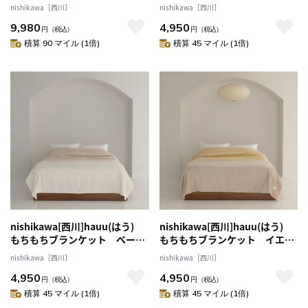
ク シングル 送料込み
nishikawa［西川］
nishikawa［西川］
9,980
4,950
円
（税込）
円
（税込）
積算 90 マイル (1倍)
積算 45 マイル (1倍)
nishikawa[西川]hauu(はう)
nishikawa[西川]hauu(はう)
もちもちブランケット ベージ
もちもちブランケット イエロ
ュ シングル 送料込み
ー シングル 送料込み
nishikawa［西川］
nishikawa［西川］
4,950
4,950
円
（税込）
円
（税込）
積算 45 マイル (1倍)
積算 45 マイル (1倍)