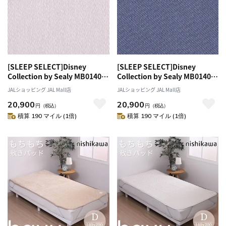
[SLEEP SELECT]Disney
[SLEEP SELECT]Disney
Collection by Sealy MB0140
Collection by Sealy MB0140
Box Sheets（ボックスシー
Box Sheets（ボックスシー
JALショッピング JAL Mall店
JALショッピング JAL Mall店
ツ）〔ダブルワイド〕 ペールピ
ツ）〔ダブルワイド〕 ブルーグ
20,900
20,900
ンク
レー
円
（税込）
円
（税込）
積算 190 マイル (1倍)
積算 190 マイル (1倍)