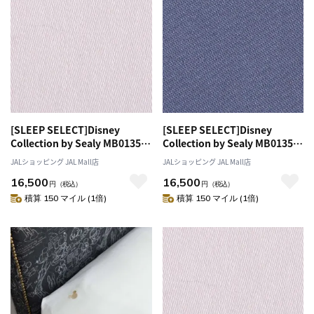
[SLEEP SELECT]Disney
[SLEEP SELECT]Disney
Collection by Sealy MB0135
Collection by Sealy MB0135
Box Sheets（ボックスシー
Box Sheets（ボックスシー
JALショッピング JAL Mall店
JALショッピング JAL Mall店
ツ）〔ダブル〕 ペールピンク
ツ）〔ダブル〕 ブルーグレー
16,500
16,500
円
（税込）
円
（税込）
積算 150 マイル (1倍)
積算 150 マイル (1倍)