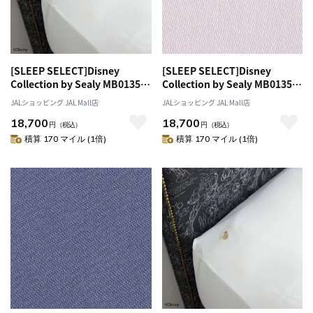
[SLEEP SELECT]Disney
[SLEEP SELECT]Disney
Collection by Sealy MB0135
Collection by Sealy MB0135
Box Sheets（ボックスシー
Box Sheets（ボックスシー
JALショッピング JAL Mall店
JALショッピング JAL Mall店
ツ）〔ダブルワイド〕 ホワイト
ツ）〔ダブルワイド〕 ペールピ
18,700
18,700
ンク
円
（税込）
円
（税込）
積算 170 マイル (1倍)
積算 170 マイル (1倍)