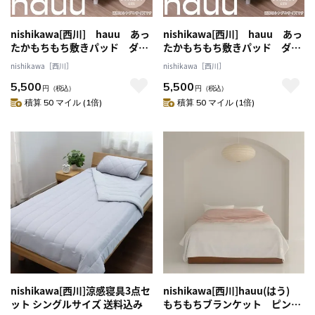
nishikawa[西川] hauu あっ
nishikawa[西川] hauu あっ
たかもちもち敷きパッド ダブ
たかもちもち敷きパッド ダブ
ル ベージュ 送料込み
ル アイボリー 送料込み
nishikawa［西川］
nishikawa［西川］
5,500
5,500
円
（税込）
円
（税込）
積算 50 マイル (1倍)
積算 50 マイル (1倍)
nishikawa[西川]涼感寝具3点セ
nishikawa[西川]hauu(はう)
ット シングルサイズ 送料込み
もちもちブランケット ピン