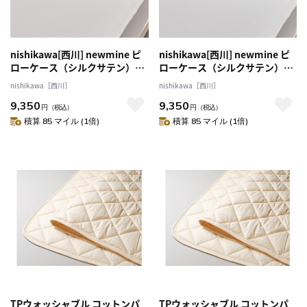
nishikawa[西川] newmine ピ
nishikawa[西川] newmine ピ
ローケース（シルクサテン）ホ
ローケース（シルクサテン）ネ
ワイト 送料込み
イビー 送料込み
nishikawa［西川］
nishikawa［西川］
9,350
9,350
円
（税込）
円
（税込）
積算 85 マイル (1倍)
積算 85 マイル (1倍)
TPウォッシャブル コットンパ
TPウォッシャブル コットンパ