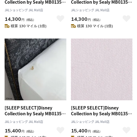
Collection by Sealy MB0135
Collection by Sealy MB0135
Box Sheets（ボックスシー
Box Sheets（ボックスシー
JALショッピング JAL Mall店
JALショッピング JAL Mall店
ツ）〔シングル〕 ペールピンク
ツ）〔シングル〕 ブルーグレー
14,300
14,300
円
（税込）
円
（税込）
積算 130 マイル (1倍)
積算 130 マイル (1倍)
[SLEEP SELECT]Disney
[SLEEP SELECT]Disney
Collection by Sealy MB0135
Collection by Sealy MB0135
Box Sheets（ボックスシー
Box Sheets（ボックスシー
JALショッピング JAL Mall店
JALショッピング JAL Mall店
ツ）〔セミダブル〕 ホワイト
ツ）〔セミダブル〕 ペールピン
15,400
15,400
ク
円
（税込）
円
（税込）