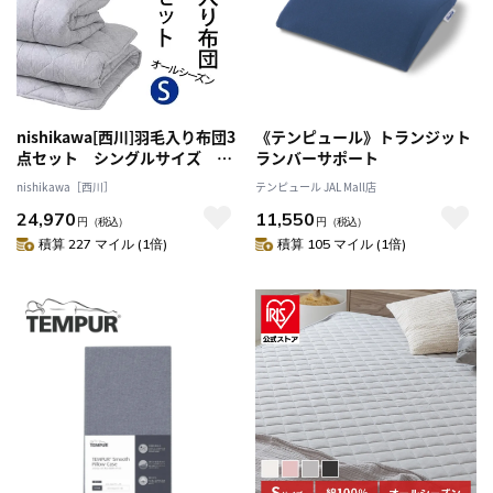
nishikawa[西川]羽毛入り布団3
《テンピュール》トランジット
点セット シングルサイズ 送
ランバーサポート
料込み
nishikawa［西川］
テンピュール JAL Mall店
24,970
11,550
円
（税込）
円
（税込）
積算 227 マイル (1倍)
積算 105 マイル (1倍)