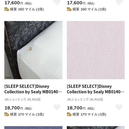
17,600
17,600
ク
ー
円
（税込）
円
（税込）
積算 160 マイル (1倍)
積算 160 マイル (1倍)
[SLEEP SELECT]Disney
[SLEEP SELECT]Disney
Collection by Sealy MB0140
Collection by Sealy MB0140
Box Sheets（ボックスシー
Box Sheets（ボックスシー
JALショッピング JAL Mall店
JALショッピング JAL Mall店
ツ）〔ダブル〕 ホワイト
ツ）〔ダブル〕 ペールピンク
18,700
18,700
円
（税込）
円
（税込）
積算 170 マイル (1倍)
積算 170 マイル (1倍)