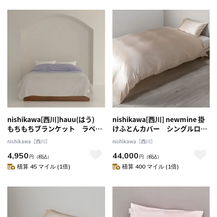
nishikawa[西川]hauu(はう)
nishikawa[西川] newmine 掛
もちもちブランケット ラベン
けふとんカバー シングルロン
ダー シングル 送料込み
グ ゴールド 送料込み
nishikawa［西川］
nishikawa［西川］
4,950
44,000
円
（税込）
円
（税込）
積算 45 マイル (1倍)
積算 400 マイル (1倍)