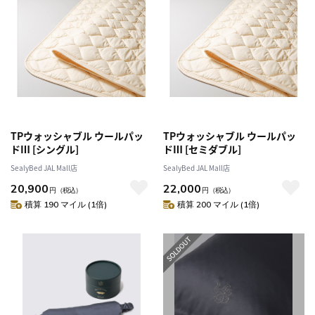
TPウォッシャブル ウールパッ
TPウォッシャブル ウールパッ
ドⅢ [シングル]
ドⅢ [セミダブル]
SealyBed JAL Mall店
SealyBed JAL Mall店
20,900
22,000
円
（税込）
円
（税込）
積算 190 マイル (1倍)
積算 200 マイル (1倍)