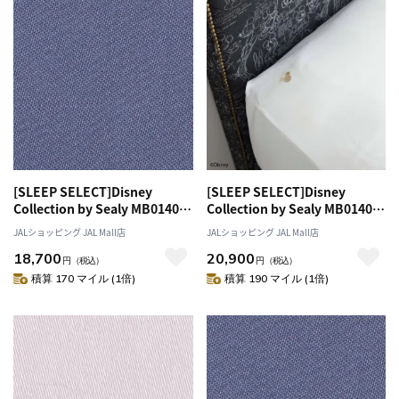
[SLEEP SELECT]Disney
[SLEEP SELECT]Disney
Collection by Sealy MB0140
Collection by Sealy MB0140
Box Sheets（ボックスシー
Box Sheets（ボックスシー
JALショッピング JAL Mall店
JALショッピング JAL Mall店
ツ）〔ダブル〕 ブルーグレー
ツ）〔ダブルワイド〕 ホワイト
18,700
20,900
円
（税込）
円
（税込）
積算 170 マイル (1倍)
積算 190 マイル (1倍)