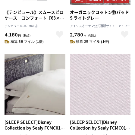
《テンピュール》スムースピロ
オーガニックコットン敷パッド
ケース コンフォート【63×43
S ライトグレー
㎝】 グレー
テンピュール JAL Mall店
アイリスオーヤマ公式通販サイト アイリス
プラザJAL Mall店
4,180
2,780
円
（税込）
円
（税込）
積算 38 マイル (1倍)
積算 25 マイル (1倍)
[SLEEP SELECT]Disney
[SLEEP SELECT]Disney
Collection by Sealy FCMC01
Collection by Sealy FCMC01
Comforter Case（コンフォー
Comforter Case（コンフォー