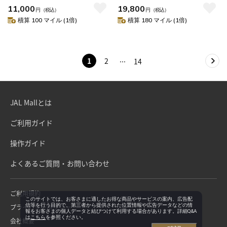
11,000
19,800
円
（税込）
円
（税込）
積算 100 マイル (1倍)
積算 180 マイル (1倍)
1
2
14
JAL Mallとは
ご利用ガイド
操作ガイド
よくあるご質問・お問い合わせ
ご利用規約
このサイトでは、お客さまに適したお得な商品やサービスの案内、広告配
信等を行う目的で、第三者から提供された位置情報や広告データなどの情
プライバシーポリシー
報をお客さまの個人データと結びつけて利用する場合があります。詳細Q&A
は
こちら
を参照ください。
会社概要