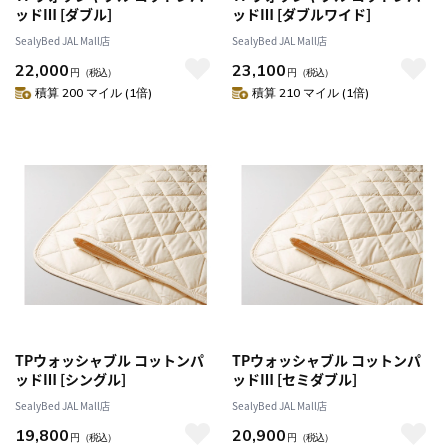
ッドⅢ [ダブル]
ッドⅢ [ダブルワイド]
SealyBed JAL Mall店
SealyBed JAL Mall店
22,000
23,100
円
（税込）
円
（税込）
積算 200 マイル (1倍)
積算 210 マイル (1倍)
TPウォッシャブル コットンパ
TPウォッシャブル コットンパ
ッドⅢ [シングル]
ッドⅢ [セミダブル]
SealyBed JAL Mall店
SealyBed JAL Mall店
19,800
20,900
円
（税込）
円
（税込）