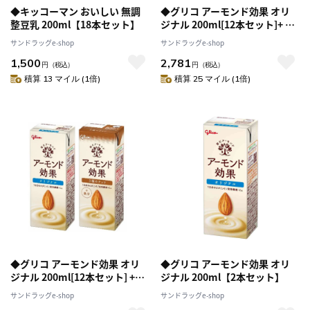
◆キッコーマン おいしい 無調
◆グリコ アーモンド効果 オリ
整豆乳 200ml【18本セット】
ジナル 200ml[12本セット]+ ア
ーモンド効果 砂糖不使用
サンドラッグe-shop
サンドラッグe-shop
200ml[12本セット]
1,500
2,781
円
（税込）
円
（税込）
積算 13 マイル (1倍)
積算 25 マイル (1倍)
◆グリコ アーモンド効果 オリ
◆グリコ アーモンド効果 オリ
ジナル 200ml[12本セット] +3
ジナル 200ml【2本セット】
種のナッツ 200ml [12本セット]
サンドラッグe-shop
サンドラッグe-shop