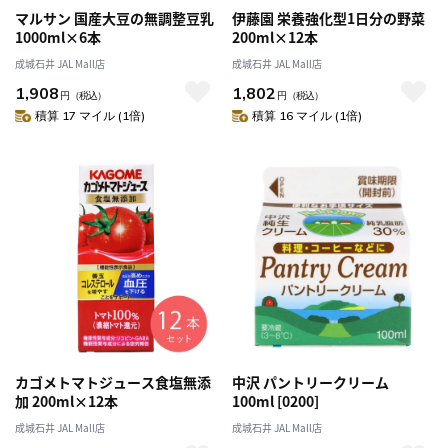
マルサン 国産大豆の無調整豆乳
伊藤園 栄養強化型1日分の野菜
1000ml×6本
200ml×12本
成城石井 JAL Mall店
成城石井 JAL Mall店
1,908
1,802
円
（税込）
円
（税込）
積算 17 マイル (1倍)
積算 16 マイル (1倍)
カゴメトマトジュース食塩無添
中沢 パントリークリーム
加 200ml×12本
100ml [0200]
成城石井 JAL Mall店
成城石井 JAL Mall店