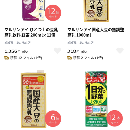
マルサンアイ ひとつ上の豆乳
マルサンアイ国産大豆の無調整
豆乳飲料 紅茶 200ml×12個
豆乳 1000ml
成城石井 JAL Mall店
成城石井 JAL Mall店
1,356
318
円
（税込）
円
（税込）
積算 12 マイル (1倍)
積算 2 マイル (1倍)