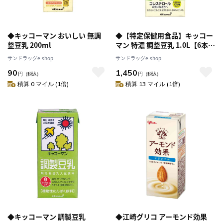
◆キッコーマン おいしい 無調
◆【特定保健用食品】キッコー
整豆乳 200ml
マン 特濃 調整豆乳 1.0L【6本セ
ット】
サンドラッグe-shop
サンドラッグe-shop
90
1,450
円
（税込）
円
（税込）
積算 0 マイル (1倍)
積算 13 マイル (1倍)
◆キッコーマン 調製豆乳
◆江崎グリコ アーモンド効果