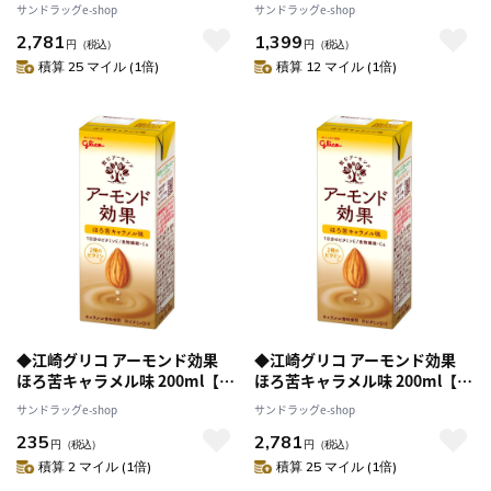
ット]+3種のナッツ 200ml [12
個セット】
サンドラッグe-shop
サンドラッグe-shop
本セット]
2,781
1,399
円
（税込）
円
（税込）
積算 25 マイル (1倍)
積算 12 マイル (1倍)
◆江崎グリコ アーモンド効果
◆江崎グリコ アーモンド効果
ほろ苦キャラメル味 200ml【2
ほろ苦キャラメル味 200ml【24
個セット】
個セット】
サンドラッグe-shop
サンドラッグe-shop
235
2,781
円
（税込）
円
（税込）
積算 2 マイル (1倍)
積算 25 マイル (1倍)