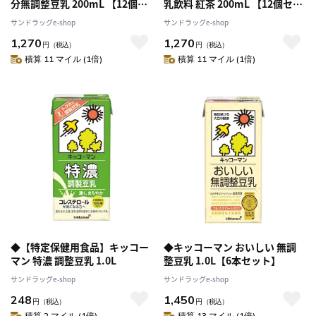
分無調整豆乳 200mL 【12個セ
乳飲料 紅茶 200mL 【12個セッ
ット】
ト】
サンドラッグe-shop
サンドラッグe-shop
1,270
1,270
円
（税込）
円
（税込）
積算 11 マイル (1倍)
積算 11 マイル (1倍)
◆【特定保健用食品】キッコー
◆キッコーマン おいしい 無調
マン 特濃 調整豆乳 1.0L
整豆乳 1.0L【6本セット】
サンドラッグe-shop
サンドラッグe-shop
248
1,450
円
（税込）
円
（税込）
積算 2 マイル (1倍)
積算 13 マイル (1倍)