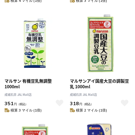
積算 4 マイル (1倍)
積算 3 マイル (1倍)
マルサン 有機豆乳無調整
マルサンアイ国産大豆の調製豆
1000ml
乳 1000ml
成城石井 JAL Mall店
成城石井 JAL Mall店
351
318
円
（税込）
円
（税込）
積算 3 マイル (1倍)
積算 2 マイル (1倍)