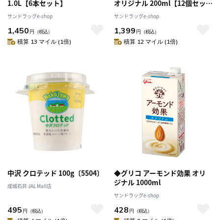
1.0L【6本セット】
オリジナル 200ml【12個セッ
ト】
サンドラッグe-shop
サンドラッグe-shop
1,450
1,399
円
（税込）
円
（税込）
積算 13 マイル (1倍)
積算 12 マイル (1倍)
中沢 クロテッド 100g〔5504〕
◆グリコ アーモンド効果 オリ
ジナル 1000ml
成城石井 JAL Mall店
サンドラッグe-shop
495
428
円
（税込）
円
（税込）