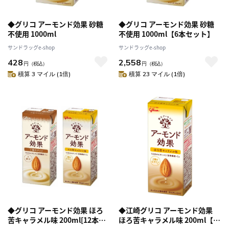
◆グリコ アーモンド効果 砂糖
◆グリコ アーモンド効果 砂糖
不使用 1000ml
不使用 1000ml【6本セット】
サンドラッグe-shop
サンドラッグe-shop
428
2,558
円
（税込）
円
（税込）
積算 3 マイル (1倍)
積算 23 マイル (1倍)
◆グリコ アーモンド効果 ほろ
◆江崎グリコ アーモンド効果
苦キャラメル味 200ml[12本セ
ほろ苦キャラメル味 200ml【12