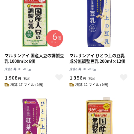
マルサンアイ 国産大豆の調製豆
マルサンアイ ひとつ上の豆乳
乳 1000ml×6個
成分無調整豆乳 200ml×12個
成城石井 JAL Mall店
成城石井 JAL Mall店
1,908
1,356
円
（税込）
円
（税込）
積算 17 マイル (1倍)
積算 12 マイル (1倍)