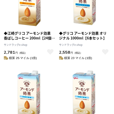
◆江崎グリコ アーモンド効果
◆グリコ アーモンド効果 オリ
香ばしコーヒー 200ml【24個セ
ジナル 1000ml【6本セット】
ット】
サンドラッグe-shop
サンドラッグe-shop
2,781
2,558
円
（税込）
円
（税込）
積算 25 マイル (1倍)
積算 23 マイル (1倍)