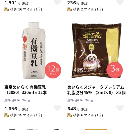
1,801
236
円
（税込）
円
（税込）
積算 16 マイル (1倍)
積算 2 マイル (1倍)
東京めいらく 有機豆乳
めいらくスジャータプレミアム
〔2880〕330ml×12本
乳脂肪分45％ （8ml×8）×3個
成城石井 JAL Mall店
成城石井 JAL Mall店
1,656
648
円
（税込）
円
（税込）
積算 15 マイル (1倍)
積算 6 マイル (1倍)