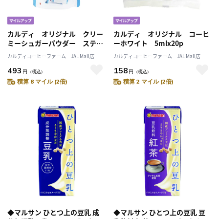
カルディ オリジナル クリー
カルディ オリジナル コーヒ
ミーシュガーパウダー スティ
ーホワイト 5mlx20p
ック 10p
カルディコーヒーファーム JAL Mall店
カルディコーヒーファーム JAL Mall店
493
158
円
（税込）
円
（税込）
積算 8 マイル (2倍)
積算 2 マイル (2倍)
◆マルサン ひとつ上の豆乳 成
◆マルサン ひとつ上の豆乳 豆