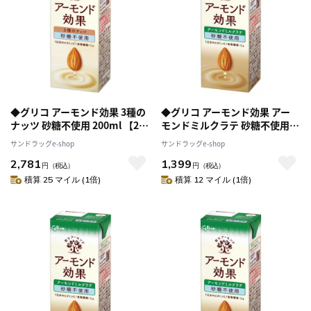
◆グリコ アーモンド効果 3種の
◆グリコ アーモンド効果 アー
ナッツ 砂糖不使用 200ml 【24
モンドミルクラテ 砂糖不使用
個セット】
200ml 【12個セット】
サンドラッグe-shop
サンドラッグe-shop
2,781
1,399
円
（税込）
円
（税込）
積算 25 マイル (1倍)
積算 12 マイル (1倍)