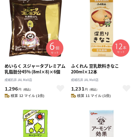
めいらく スジャータプレミアム
ふくれん 豆乳飲料きなこ
乳脂肪分45% (8ml×8)×6個
200ml×12本
成城石井 JAL Mall店
成城石井 JAL Mall店
1,296
1,231
円
（税込）
円
（税込）
積算 12 マイル (1倍)
積算 11 マイル (1倍)