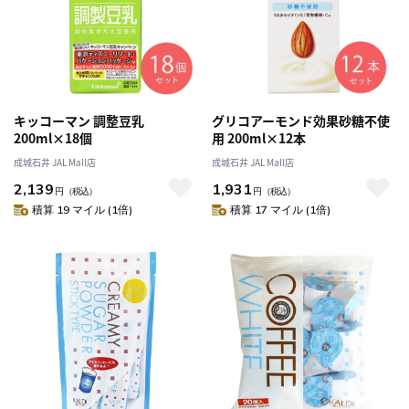
キッコーマン 調整豆乳
グリコアーモンド効果砂糖不使
200ml×18個
用 200ml×12本
成城石井 JAL Mall店
成城石井 JAL Mall店
2,139
1,931
円
（税込）
円
（税込）
積算 19 マイル (1倍)
積算 17 マイル (1倍)