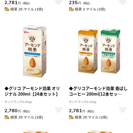
2,781
235
円
（税込）
円
（税込）
積算 25 マイル (1倍)
積算 2 マイル (1倍)
◆グリコ アーモンド効果 オリ
◆グリコアーモンド効果 香ばし
ジナル 200ml【24本セット】
コーヒー 200ml[12本セッ
ト]+アーモンドミルクラテ 砂糖
サンドラッグe-shop
サンドラッグe-shop
不使用 200ml[12本セット]
2,780
2,781
円
（税込）
円
（税込）
積算 25 マイル (1倍)
積算 25 マイル (1倍)