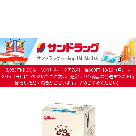
3,980円(税込)以上送料無料 ・全国送料一律600円【8/10（月）～
8/16（日）にいただいたご注文は、通常よりも商品の発送までにお時
間をいただく場合がございます。予めご了承ください】