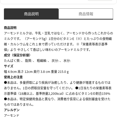
商品説明
商品情報
商品説明
アーモンドミルクは、牛乳・豆乳ではなく、アーモンドから作ったこれからの
ミルクです。 （アーモンド5g）1日分のビタミンE（※）とたっぷりの食物繊
維・カルシウムをこれ１本で摂っていただけます。 ※「栄養素等表示基準
値」より やさしくて香ばしい味わいのアーモンドミルクです。
成分（保証分析値）
たんぱく質: 、 脂質: 、 粗繊維: 、 灰分: 、 水分:
サイズ
幅 4.9cm 高さ 12cm 奥行 3.8 cm 重量 215.0 g
使用上の注意
●本品は、多量摂取により疾病が治癒したり、より健康が増進するものでは
ありません。1日の摂取目安量を守ってください。 ●1日当たりの栄養素等表
示基準値（18歳以上、基準熱量2,200kcal）に占めるビタミンEの割合159%
●本品は、特定保健用食品と異なり、消費者庁長官による個別審査を受けた
ものではありません。
アレルゲン
アーモンド