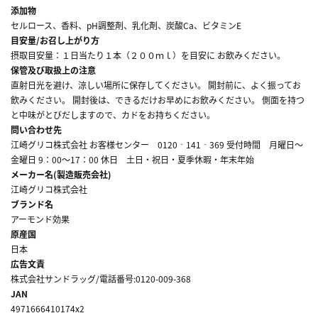
添加物
セルロース、香料、pH調整剤、乳化剤、炭酸Ca、ビタミンE
目安量/お召し上がり方
摂取目安量：１日当たり１本（２００ｍｌ）を目安に お飲みください。
保管及び取扱上の注意
直射日光を避け、涼しい場所に保存してください。 開封前に、よく振ってお
飲みください。 開封後は、できるだけお早めにお飲みください。 側面を持つ
と中味がとびだしますので、カドをお持ちください。
問い合わせ先
江崎グリコ株式会社 お客様センター 0120‐141‐369 受付時間 月曜日～
金曜日 9：00～17：00 休日 土日・祝日・夏季休暇・年末年始
メーカー名(製造販売会社)
江崎グリコ株式会社
ブランド名
アーモンド効果
原産国
日本
広告文責
株式会社サンドラッグ/電話番号:0120-009-368
JAN
4971666410174x2