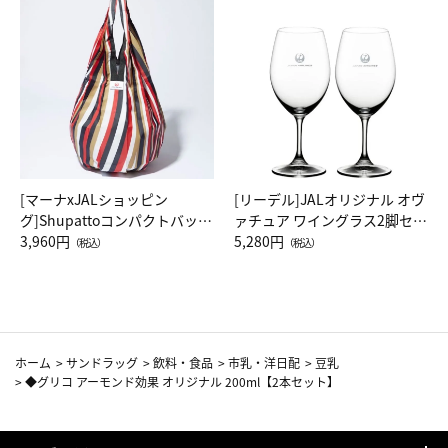
[マーナxJALショッピン
[リーデル]JALオリジナル オヴ
グ]Shupattoコンパクトバッグ
ァチュア ワイングラス2脚セッ
Drop JAL客室乗務員（LC）ス
3,960円
ト（レッドワイン）
5,280円
（税込）
（税込）
カーフ柄
ホーム
>
サンドラッグ
>
飲料・食品
>
市乳・洋日配
>
豆乳
>
◆グリコ アーモンド効果 オリジナル 200ml【2本セット】