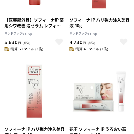
【医薬部外品】ソフィーナiP 薬
ソフィーナ iP ハリ弾力注入美容
用シワ改善 泡セラム レフィル
液 40g
90g
サンドラッグe-shop
サンドラッグe-shop
5,830
4,730
円
（税込）
円
（税込）
積算 53 マイル (1倍)
積算 43 マイル (1倍)
ソフィーナ iP ハリ弾力注入美容
花王 ソフィーナ iP うるおい高