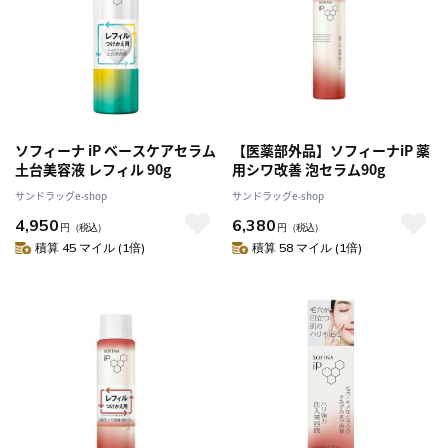
ソフィーナ iP ベースケアセラム
【医薬部外品】ソフィーナiP 薬
土台美容液 レフィル 90g
用シワ改善 泡セラム90g
サンドラッグe-shop
サンドラッグe-shop
4,950
6,380
円
（税込）
円
（税込）
積算 45 マイル (1倍)
積算 58 マイル (1倍)