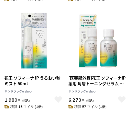
花王 ソフィーナ iP うるおい秒
[医薬部外品]花王 ソフィーナiP
ミスト 50ml
薬用 角層トーニングセラム レ
フィル 30ml
サンドラッグe-shop
サンドラッグe-shop
1,980
6,270
円
（税込）
円
（税込）
積算 18 マイル (1倍)
積算 57 マイル (1倍)