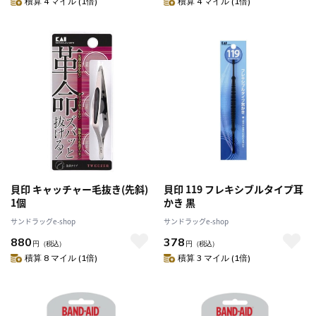
積算 4 マイル (1倍)
積算 4 マイル (1倍)
貝印 キャッチャー毛抜き(先斜)
貝印 119 フレキシブルタイプ耳
1個
かき 黒
サンドラッグe-shop
サンドラッグe-shop
880
378
円
（税込）
円
（税込）
積算 8 マイル (1倍)
積算 3 マイル (1倍)