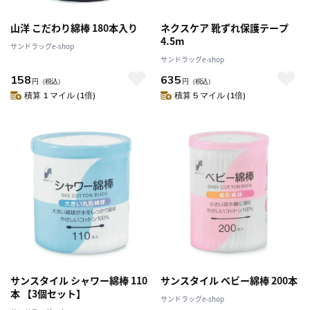
山洋 こだわり綿棒 180本入り
ネクスケア 靴ずれ保護テープ
4.5m
サンドラッグe-shop
サンドラッグe-shop
158
635
円
（税込）
円
（税込）
積算 1 マイル (1倍)
積算 5 マイル (1倍)
サンスタイル シャワー綿棒 110
サンスタイル ベビー綿棒 200本
本 【3個セット】
サンドラッグe-shop