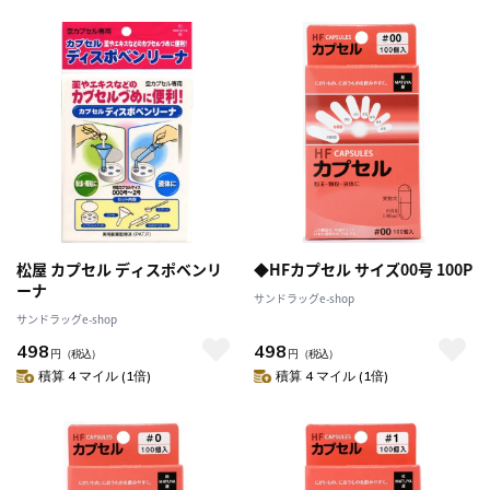
松屋 カプセル ディスポベンリ
◆HFカプセル サイズ00号 100P
ーナ
サンドラッグe-shop
サンドラッグe-shop
498
498
円
（税込）
円
（税込）
積算 4 マイル (1倍)
積算 4 マイル (1倍)