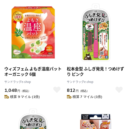
ウィズフェム よもぎ温座パット
松本金型 ふしぎ発見！つめけず
オーガニック 6個
り ピンク
サンドラッグe-shop
サンドラッグe-shop
1,048
812
円
（税込）
円
（税込）
積算 9 マイル (1倍)
積算 7 マイル (1倍)