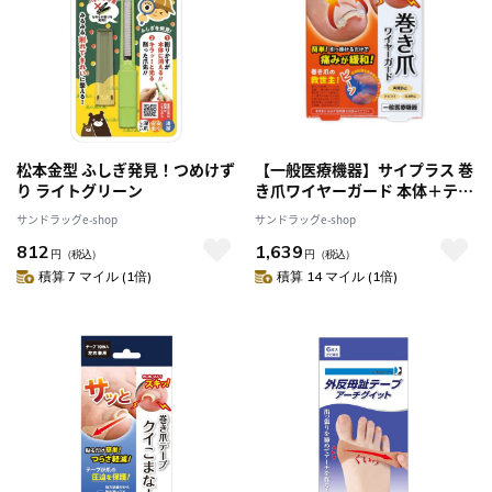
松本金型 ふしぎ発見！つめけず
【一般医療機器】サイプラス 巻
り ライトグリーン
き爪ワイヤーガード 本体＋テー
プ30枚
サンドラッグe-shop
サンドラッグe-shop
812
1,639
円
（税込）
円
（税込）
積算 7 マイル (1倍)
積算 14 マイル (1倍)