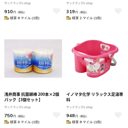
サンドラッグe-shop
サンドラッグe-shop
910
319
円
（税込）
円
（税込）
積算 8 マイル (1倍)
積算 2 マイル (1倍)
浅井商事 抗菌綿棒 200本×2個
イノマタ化学 リラックス足湯専
パック【3個セット】
科
サンドラッグe-shop
サンドラッグe-shop
750
948
円
（税込）
円
（税込）
積算 6 マイル (1倍)
積算 8 マイル (1倍)