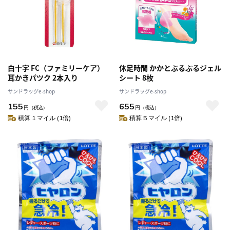
白十字 FC（ファミリーケア）
休足時間 かかとぷるぷるジェル
耳かきパツク 2本入り
シート 8枚
サンドラッグe-shop
サンドラッグe-shop
155
655
円
（税込）
円
（税込）
積算 1 マイル (1倍)
積算 5 マイル (1倍)