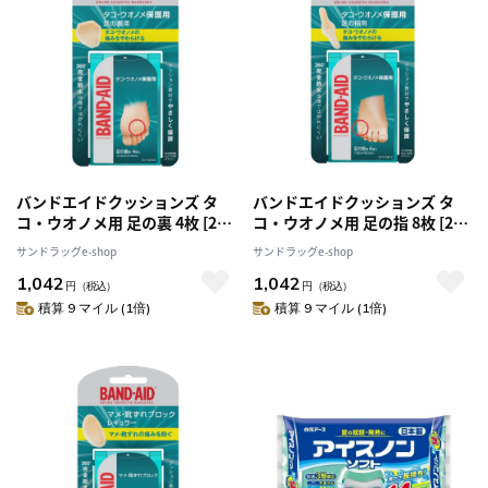
バンドエイドクッションズ タ
バンドエイドクッションズ タ
コ・ウオノメ用 足の裏 4枚 [2個
コ・ウオノメ用 足の指 8枚 [2個
セット]
セット]
サンドラッグe-shop
サンドラッグe-shop
1,042
1,042
円
（税込）
円
（税込）
積算 9 マイル (1倍)
積算 9 マイル (1倍)