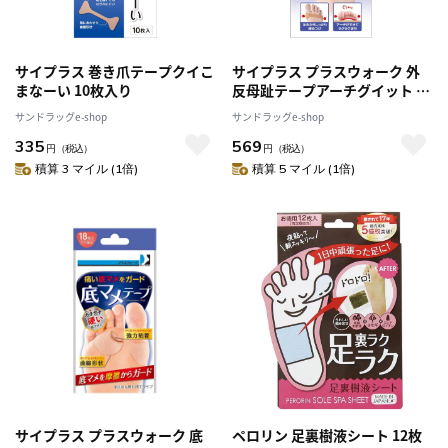
サイプラス 巻き爪テープクイこ
サイプラス プラスウォーク 外
まなーい 10枚入り
反母趾テープアーチグイット 6
枚入り
サンドラッグe-shop
サンドラッグe-shop
335
569
円
（税込）
円
（税込）
積算 3 マイル (1倍)
積算 5 マイル (1倍)
サイプラス プラスウォーク 底
ペロリン 足裏樹液シート 12枚