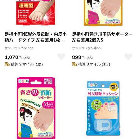
足指小町NEW外反母趾・内反小
足指小町巻き爪予防サポーター
指ハードタイプ 左右兼用1枚入
左右兼用2個入S
フリーサイズ(足サイズ22～
サンドラッグe-shop
サンドラッグe-shop
26cm)
1,070
898
円
（税込）
円
（税込）
積算 9 マイル (1倍)
積算 8 マイル (1倍)