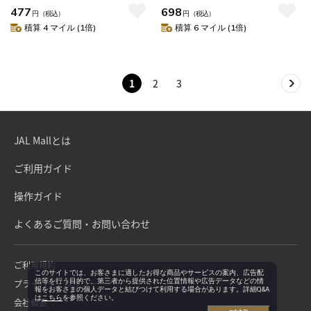
477
698
円
（税込）
円
（税込）
積算 4 マイル (1倍)
積算 6 マイル (1倍)
1
2
3
JAL Mallとは
ご利用ガイド
操作ガイド
よくあるご質問・お問い合わせ
ご利用規約
このサイトでは、お客さまに適したお得な商品やサービスの案内、広告配
信等を行う目的で、第三者から提供された位置情報や広告データなどの情
プライバシーポリシー
報をお客さまの個人データと結びつけて利用する場合があります。詳細Q&A
は
こちら
を参照ください。
会社概要