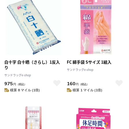
白十字 白十晒（さらし）1反入
FC 綿手袋 Sサイズ 1組入
り
サンドラッグe-shop
サンドラッグe-shop
975
160
円
（税込）
円
（税込）
積算 8 マイル (1倍)
積算 1 マイル (1倍)