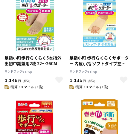
足指小町歩行らくらく5本指外
足指小町 歩行らくらくサポータ
出初中期兼用2枚 22～26CM
ー 内反小指 ソフトタイプ左右
兼用 1枚入
サンドラッグe-shop
サンドラッグe-shop
1,148
1,135
円
（税込）
円
（税込）
積算 10 マイル (1倍)
積算 10 マイル (1倍)