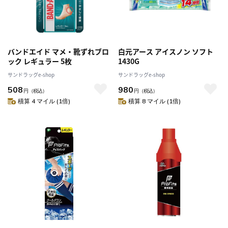
バンドエイド マメ・靴ずれブロ
白元アース アイスノン ソフト
ック レギュラー 5枚
1430G
サンドラッグe-shop
サンドラッグe-shop
508
980
円
（税込）
円
（税込）
積算 4 マイル (1倍)
積算 8 マイル (1倍)