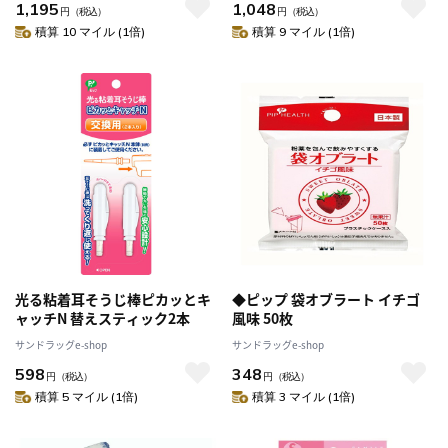
1,195
1,048
円
（税込）
円
（税込）
積算 10 マイル (1倍)
積算 9 マイル (1倍)
光る粘着耳そうじ棒ピカッとキ
◆ピップ 袋オブラート イチゴ
ャッチN 替えスティック2本
風味 50枚
サンドラッグe-shop
サンドラッグe-shop
598
348
円
（税込）
円
（税込）
積算 5 マイル (1倍)
積算 3 マイル (1倍)