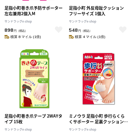
足指小町巻き爪予防サポーター
足指小町 外反母趾クッション
左右兼用2個入M
フリーサイズ 1個入
サンドラッグe-shop
サンドラッグe-shop
898
548
円
（税込）
円
（税込）
積算 8 マイル (1倍)
積算 4 マイル (1倍)
足指小町巻き爪テープ 2WAYタ
ミノウラ 足指小町 歩行らくら
イプ 15枚
くサポーター 足裏クッション
左右兼用 1枚入
サンドラッグe-shop
サンドラッグe-shop