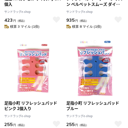
個入
ン ベルベットスムーズ ダイヤ
モンドクリスタルズ かかとファ
サンドラッグe-shop
サンドラッグe-shop
イル 1本
423
935
円
（税込）
円
（税込）
積算 3 マイル (1倍)
積算 8 マイル (1倍)
足指小町 リフレッシュパッド
足指小町 リフレッシュパッド
ピンク 2個入り
ブルー
サンドラッグe-shop
サンドラッグe-shop
255
255
円
（税込）
円
（税込）