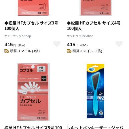
◆松屋 HFカプセル サイズ3号
◆松屋 HFカプセル サイズ4号
100個入
100個入
サンドラッグe-shop
サンドラッグe-shop
415
415
円
（税込）
円
（税込）
積算 3 マイル (1倍)
積算 3 マイル (1倍)
松屋 HFカプセル サイズ5号 100
レキットベンキーザー・ジャパ