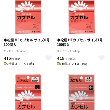
◆松屋 HFカプセル サイズ0号
◆松屋 HFカプセル サイズ1号
100個入
100個入
サンドラッグe-shop
サンドラッグe-shop
415
415
円
（税込）
円
（税込）
積算 3 マイル (1倍)
積算 3 マイル (1倍)