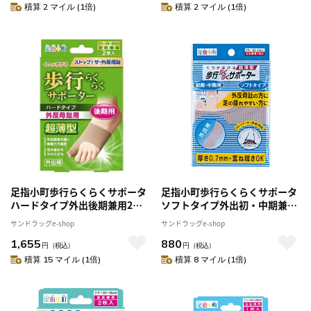
積算 2 マイル (1倍)
積算 2 マイル (1倍)
足指小町歩行らくらくサポータ
足指小町歩行らくらくサポータ
ハードタイプ外出後期兼用2枚
ソフトタイプ外出初・中期兼用
22～26CM
1枚 22～26CM
サンドラッグe-shop
サンドラッグe-shop
1,655
880
円
（税込）
円
（税込）
積算 15 マイル (1倍)
積算 8 マイル (1倍)