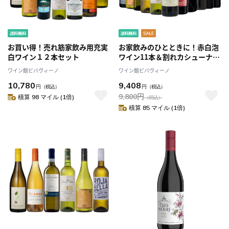
お買い得！売れ筋家飲み用充実
お家飲みのひとときに！赤白泡
白ワイン１２本セット
ワイン11本＆割れカシューナッ
ツセット
ワイン館ビバヴィーノ
ワイン館ビバヴィーノ
10,780
9,408
円
（税込）
円
（税込）
9,800
円
積算 98 マイル (1倍)
（税込）
積算 85 マイル (1倍)