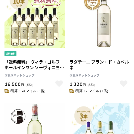
「送料無料」 ヴィラ・ゴルフ
ラダチーニ ブラン・ド・カベル
ホールインワン ソーヴィニヨ
ネ
ン・ブラン[2024] お得な10本セ
信濃屋ネットショップ
信濃屋ネットショップ
ット
16,500
1,320
円
（税込）
円
（税込）
積算 150 マイル (1倍)
積算 12 マイル (1倍)