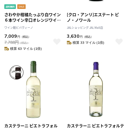
さわやか柑橘たっぷり白ワイン
[クロ・アンリ]エステート ピ
６本ワイン辛口オレンジワイン
ノ・ノワール
入り
ワイン館ビバヴィーノ
JALショッピング JAL Mall店
7,009
3,630
円
（税込）
円
（税込）
7,788
円
積算 33 マイル (1倍)
（税込）
積算 63 マイル (1倍)
カステラーニ ピエトラフォル
カステラーニ ピエトラフォルテ