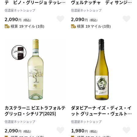
テ ピノ・グリージョ テッレ・
ヴェルナッチャ ディ サンジミ
シチリアーネ[2025]
ニャーノ D.O.C.G.[2024]
信濃屋ネットショップ
信濃屋ネットショップ
2,090
2,090
円
（税込）
円
（税込）
積算 19 マイル (1倍)
積算 19 マイル (1倍)
カステラーニ ピエトラフォルテ
ダヌビアーナ イズ・ディス・イ
グリッロ・シチリア[2025]
ット グリューナー・ヴェルトリ
ーナー[2024]
信濃屋ネットショップ
信濃屋ネットショップ
2,090
1,980
円
（税込）
円
（税込）