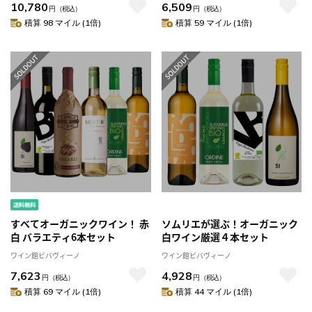
10,780
6,509
円
（税込）
円
（税込）
積算 98 マイル (1倍)
積算 59 マイル (1倍)
すべてオーガニックワイン！ 赤
ソムリエが選ぶ！オーガニック
白 バラエティ6本セット
白ワイン厳選４本セット
ワイン館ビバヴィーノ
ワイン館ビバヴィーノ
7,623
4,928
円
（税込）
円
（税込）
積算 69 マイル (1倍)
積算 44 マイル (1倍)