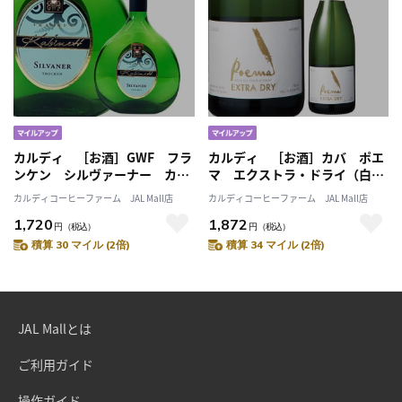
カルディ ［お酒］GWF フラ
カルディ ［お酒］カバ ポエ
ンケン シルヴァーナー カビ
マ エクストラ・ドライ（白・
ネット・トロッケン（白）
発泡） 750ml
カルディコーヒーファーム JAL Mall店
カルディコーヒーファーム JAL Mall店
750ml
1,720
1,872
円
（税込）
円
（税込）
積算 30 マイル (2倍)
積算 34 マイル (2倍)
JAL Mallとは
ご利用ガイド
操作ガイド