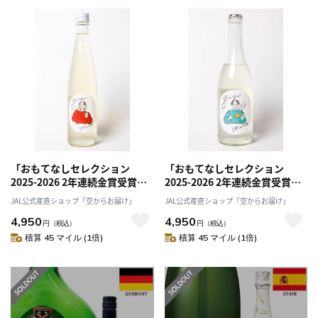
「おもてなしセレクション
「おもてなしセレクション
2025-2026 2年連続金賞受賞」
2025-2026 2年連続金賞受賞」
ジンジャーワイン(赤パッケー
ジンジャースパークリング（青
JAL公式産直ショップ「空からお届け」
JAL公式産直ショップ「空からお届け」
ジ)[株式会社永豊フーズ]
パッケージ）[株式会社永豊フー
4,950
4,950
ズ]
円
（税込）
円
（税込）
積算 45 マイル (1倍)
積算 45 マイル (1倍)