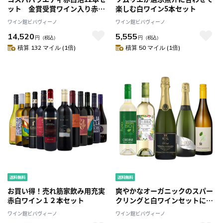
ット 金賞受賞ワイン入り赤６
楽しむ白ワイン5本セット
本白３本泡３本
ワイン館ビバヴィーノ
ワイン館ビバヴィーノ
14,520
5,555
円
（税込）
円
（税込）
積算 132 マイル (1倍)
積算 50 マイル (1倍)
お買い得！売れ筋家飲み用充実
爽やかなオーガニックのスパー
赤白ワイン１２本セット
クリングと白ワインセットに金
賞受賞したスパークリング入り
ワイン館ビバヴィーノ
ワイン館ビバヴィーノ
５本セット