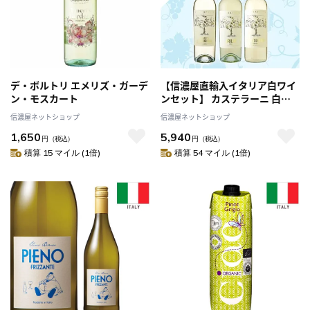
デ・ボルトリ エメリズ・ガーデ
【信濃屋直輸入イタリア白ワイ
ン・モスカート
ンセット】 カステラーニ 白ワ
イン お得な3本セット
信濃屋ネットショップ
信濃屋ネットショップ
1,650
5,940
円
（税込）
円
（税込）
積算 15 マイル (1倍)
積算 54 マイル (1倍)