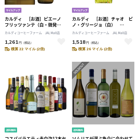
カルディ ［お酒］ピエーノ
カルディ ［お酒］チャオ ピ
フリッツァンテ（白・微発
ノ・グリージョ（白）
泡） 750ml
1000ml
カルディコーヒーファーム JAL Mall店
カルディコーヒーファーム JAL Mall店
1,261
1,518
円
（税込）
円
（税込）
積算 22 マイル (2倍)
積算 26 マイル (2倍)
コスパバラエティ赤白泡12本セ
ソムリエが選ぶ魚介に合わせて