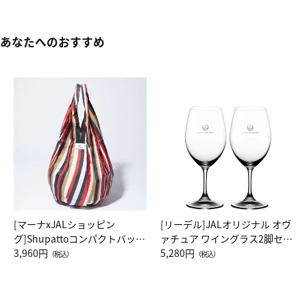
あなたへのおすすめ
[マーナxJALショッピン
[リーデル]JALオリジナル オヴ
グ]Shupattoコンパクトバッグ
ァチュア ワイングラス2脚セッ
Drop JAL客室乗務員（LC）ス
3,960円
ト（レッドワイン）
5,280円
（税込）
（税込）
カーフ柄