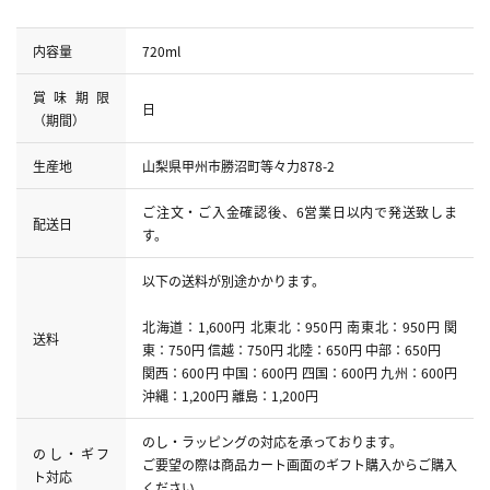
内容量
720ml
賞味期限
日
（期間）
生産地
山梨県甲州市勝沼町等々力878-2
ご注文・ご入金確認後、6営業日以内で発送致しま
配送日
す。
以下の送料が別途かかります。
北海道：1,600円 北東北：950円 南東北：950円 関
送料
東：750円 信越：750円 北陸：650円 中部：650円
関西：600円 中国：600円 四国：600円 九州：600円
沖縄：1,200円 離島：1,200円
のし・ラッピングの対応を承っております。
のし・ギフ
ご要望の際は商品カート画面のギフト購入からご購入
ト対応
ください。