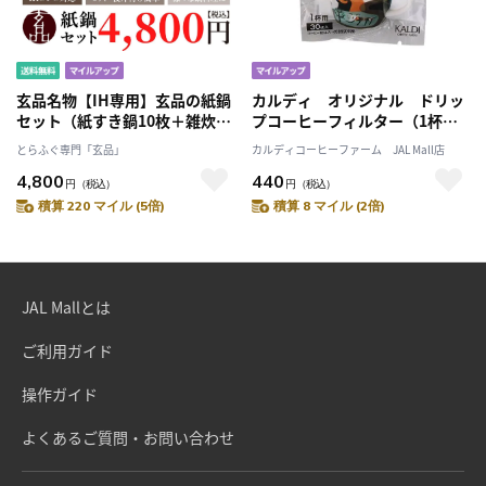
玄品名物【IH専用】玄品の紙鍋
カルディ オリジナル ドリッ
セット（紙すき鍋10枚＋雑炊お
プコーヒーフィルター（1杯
玉付き）
用） 30p
とらふぐ専門「玄品」
カルディコーヒーファーム JAL Mall店
4,800
440
円
（税込）
円
（税込）
積算 220 マイル (5倍)
積算 8 マイル (2倍)
JAL Mallとは
ご利用ガイド
操作ガイド
よくあるご質問・お問い合わせ