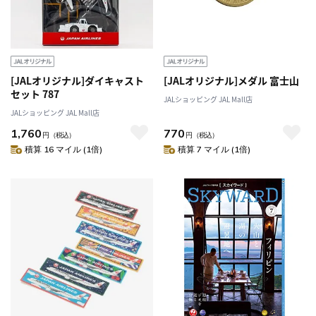
[JALオリジナル]ダイキャスト
[JALオリジナル]メダル 富士山
セット 787
JALショッピング JAL Mall店
JALショッピング JAL Mall店
1,760
770
円
（税込）
円
（税込）
積算 16 マイル (1倍)
積算 7 マイル (1倍)