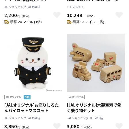
ルマルチミキサー
JALショッピング JAL Mall店
ＥＣカレント
2,200
10,249
円
（税込）
円
（税込）
積算 20 マイル (1倍)
積算 93 マイル (1倍)
[JALオリジナル]お座りしろた
[JALオリジナル]木製空港で働
んパイロットマスコット
く乗り物セット
JALショッピング JAL Mall店
JALショッピング JAL Mall店
3,850
3,080
円
（税込）
円
（税込）