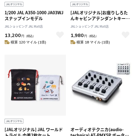
1/200 JAL A350-1000 JA03WJ
[JALオリジナル]お座りしろた
スナップインモデル
んキャビンアテンダントキーホ
ルダー
JALショッピング JAL Mall店
JALショッピング JAL Mall店
13,200
1,980
円
（税込）
円
（税込）
積算 120 マイル (1倍)
積算 18 マイル (1倍)
[JALオリジナル] JAL ワールド
オーディオテクニカ(audio-
トラベル 巾着2枚セット
technica) AT-PMX5P ポータブ