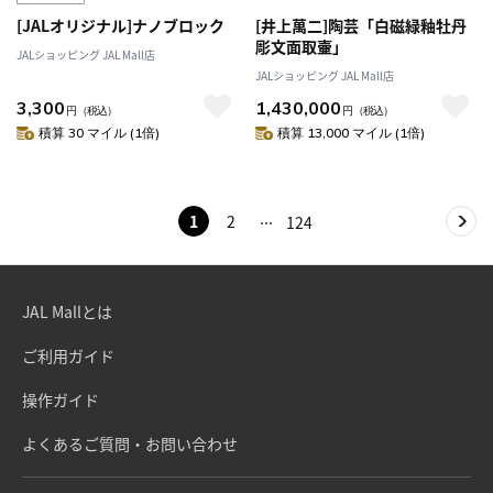
[JALオリジナル]ナノブロック
[井上萬二]陶芸「白磁緑釉牡丹
彫文面取壷」
JALショッピング JAL Mall店
JALショッピング JAL Mall店
3,300
1,430,000
円
（税込）
円
（税込）
積算 30 マイル (1倍)
積算 13,000 マイル (1倍)
1
2
124
JAL Mallとは
ご利用ガイド
操作ガイド
よくあるご質問・お問い合わせ