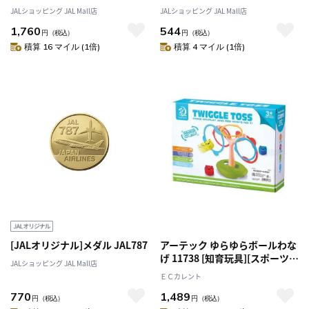
JALショッピング JAL Mall店
JALショッピング JAL Mall店
1,760
544
円
（税込）
円
（税込）
積算 16 マイル (1倍)
積算 4 マイル (1倍)
[JALオリジナル]メダル JAL787
アーテック ゆらゆらボールわな
げ 11738 [知育玩具][スポーツ玩
JALショッピング JAL Mall店
具][輪投げ][わなげ][玉入れ][キ
ＥＣカレント
ャッチボール][お手玉][ボール]
770
1,489
[1人][2人]
円
（税込）
円
（税込）