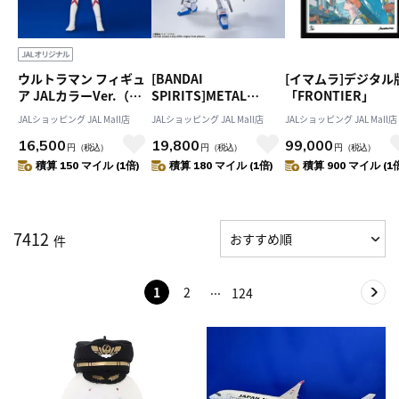
ウルトラマン フィギュ
[BANDAI
[イマムラ]デジタル
ア JALカラーVer.（登
SPIRITS]METAL
「FRONTIER」
場ポーズ）
ROBOT魂 ＜SIDE MS
JALショッピング JAL Mall店
JALショッピング JAL Mall店
JALショッピング JAL Mall店
＞ ストライクフリーダ
16,500
19,800
99,000
ムガンダム
円
（税込）
円
（税込）
円
（税込）
[Re:Coordinate]
積算 150 マイル (1倍)
積算 180 マイル (1倍)
積算 900 マイル (1
7412
件
1
2
124