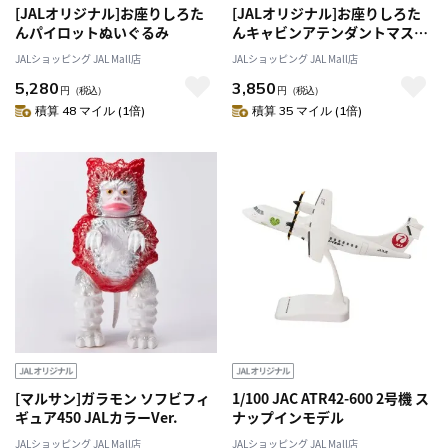
[JALオリジナル]お座りしろた
[JALオリジナル]お座りしろた
んパイロットぬいぐるみ
んキャビンアテンダントマスコ
ット
JALショッピング JAL Mall店
JALショッピング JAL Mall店
5,280
3,850
円
（税込）
円
（税込）
積算 48 マイル (1倍)
積算 35 マイル (1倍)
[マルサン]ガラモン ソフビフィ
1/100 JAC ATR42-600 2号機 ス
ギュア450 JALカラーVer.
ナップインモデル
JALショッピング JAL Mall店
JALショッピング JAL Mall店