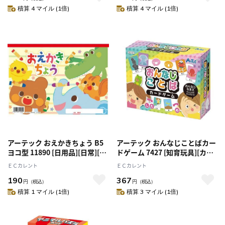
積算 4 マイル (1倍)
積算 4 マイル (1倍)
アーテック おえかきちょう B5
アーテック おんなじことばカー
ヨコ型 11890 [日用品][日常][生
ドゲーム 7427 [知育玩具][カー
活][文具][文房具][ステーショナ
ドゲーム][カードゲーム][カー
ＥＣカレント
ＥＣカレント
リー][おえかき][自由帳][らくが
ド][ゲーム][室内][読み方][意味]
190
367
き][紙]
[同義語][知育]
円
（税込）
円
（税込）
積算 1 マイル (1倍)
積算 3 マイル (1倍)