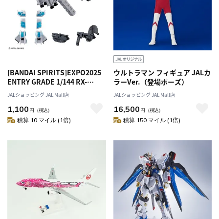
[BANDAI SPIRITS]EXPO2025
ウルトラマン フィギュア JALカ
ENTRY GRADE 1/144 RX-
ラーVer.（登場ポーズ）
78F00/E ガンダム用オプション
JALショッピング JAL Mall店
JALショッピング JAL Mall店
パーツセット（EX-001 グラス
1,100
16,500
フェザー装備）
円
（税込）
円
（税込）
積算 10 マイル (1倍)
積算 150 マイル (1倍)