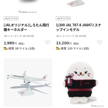
[JALオリジナル]しろたん飛行
1/200 JAL 787-8 JA847J スナ
機キーホルダー
ップインモデル
JALショッピング JAL Mall店
JALショッピング JAL Mall店
1,980
13,200
円
（税込）
円
（税込）
積算 18 マイル (1倍)
積算 120 マイル (1倍)