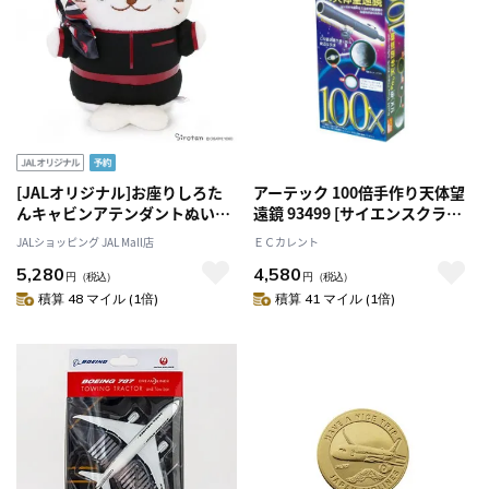
[JALオリジナル]お座りしろた
アーテック 100倍手作り天体望
んキャビンアテンダントぬいぐ
遠鏡 93499 [サイエンスクラフ
るみ
ト][観察][実験キット][科学工
JALショッピング JAL Mall店
ＥＣカレント
作][自由研究][工作][夏休み][天
5,280
4,580
体望遠鏡][望遠鏡]
円
（税込）
円
（税込）
積算 48 マイル (1倍)
積算 41 マイル (1倍)