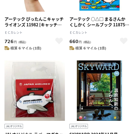
アーテック ぴったんこキャッチ
アーテック ○△□ まるさんか
ライオンズ 11982 [キャッチボ
くしかく シールブック 11875
ール][吸盤ボール][スポーツ玩
[おもちゃ][子ども][知育][室内]
ＥＣカレント
ＥＣカレント
具][プレゼント][おもちゃ][景
[遊び][本][シールブック]
726
660
品][屋内][屋外]
円
（税込）
円
（税込）
積算 6 マイル (1倍)
積算 6 マイル (1倍)