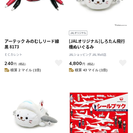
アーテック みのむしリード線
[JALオリジナル]しろたん飛行
黒 8173
機ぬいぐるみ
ＥＣカレント
JALショッピング JAL Mall店
240
4,800
円
（税込）
円
（税込）
積算 2 マイル (1倍)
積算 43 マイル (1倍)