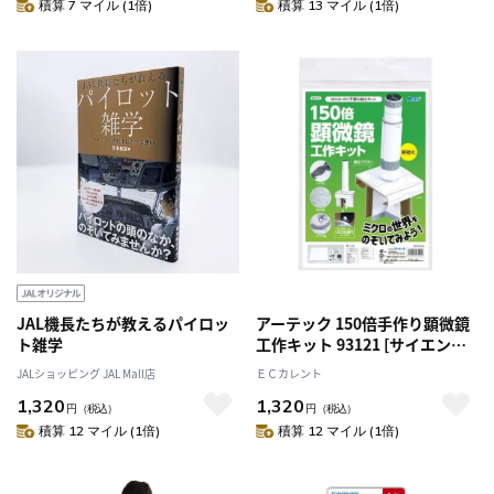
積算 7 マイル (1倍)
積算 13 マイル (1倍)
JAL機長たちが教えるパイロッ
アーテック 150倍手作り顕微鏡
ト雑学
工作キット 93121 [サイエンス
クラフト][ダンボールクラフト]
JALショッピング JAL Mall店
ＥＣカレント
[実験キット][科学工作][自由研
1,320
1,320
究][工作][顕微鏡][理科][生物]
円
（税込）
円
（税込）
[観察][実験][夏休み]
積算 12 マイル (1倍)
積算 12 マイル (1倍)