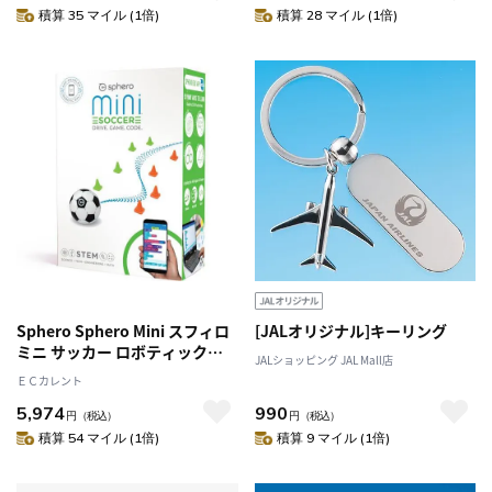
積算 35 マイル (1倍)
積算 28 マイル (1倍)
Sphero Sphero Mini スフィロ
[JALオリジナル]キーリング
ミニ サッカー ロボティックボ
JALショッピング JAL Mall店
ール M001SRW
ＥＣカレント
5,974
990
円
（税込）
円
（税込）
積算 54 マイル (1倍)
積算 9 マイル (1倍)