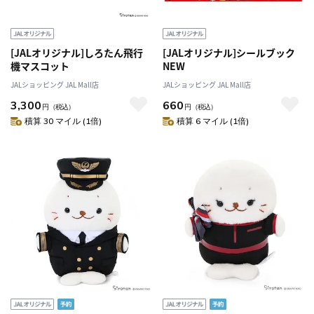
[JALオリジナル]しろたん飛行
[JALオリジナル]シールブック
機マスコット
NEW
JALショッピング JAL Mall店
JALショッピング JAL Mall店
3,300
660
円
（税込）
円
（税込）
積算 30 マイル (1倍)
積算 6 マイル (1倍)