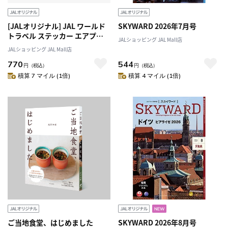
[JALオリジナル] JAL ワールド
SKYWARD 2026年7月号
トラベル ステッカー エアプレ
JALショッピング JAL Mall店
ーン（7枚入り）
JALショッピング JAL Mall店
770
544
円
（税込）
円
（税込）
積算 7 マイル (1倍)
積算 4 マイル (1倍)
ご当地食堂、はじめました
SKYWARD 2026年8月号