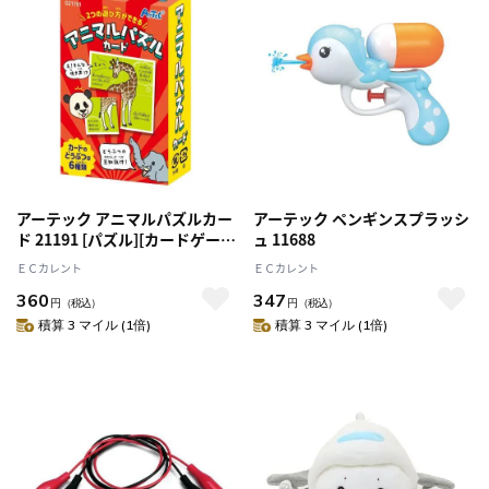
アーテック アニマルパズルカー
アーテック ペンギンスプラッシ
ド 21191 [パズル][カードゲー
ュ 11688
ム][発育][知育][豆知識][動物]
ＥＣカレント
ＥＣカレント
[プレゼント][こども][おもちゃ]
360
347
[室内遊び]
円
（税込）
円
（税込）
積算 3 マイル (1倍)
積算 3 マイル (1倍)