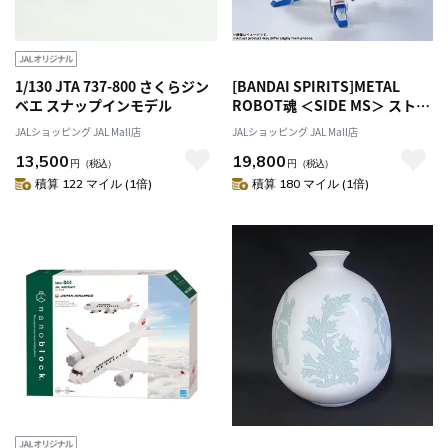
1/130 JTA 737-800 さくらジン
[BANDAI SPIRITS]METAL
ベエ スナップインモデル
ROBOT魂 ＜SIDE MS＞ ストラ
イクフリーダムガンダム
JALショッピング JAL Mall店
JALショッピング JAL Mall店
[Re:Coordinate]
13,500
19,800
円
（税込）
円
（税込）
積算 122 マイル (1倍)
積算 180 マイル (1倍)