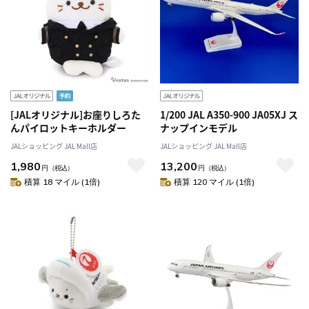
[JALオリジナル]お座りしろた
1/200 JAL A350-900 JA05XJ ス
んパイロットキーホルダー
ナップインモデル
JALショッピング JAL Mall店
JALショッピング JAL Mall店
1,980
13,200
円
（税込）
円
（税込）
積算 18 マイル (1倍)
積算 120 マイル (1倍)