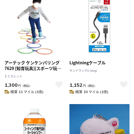
アーテック ケンケンパリング
Lightningケーブル
7629 [知育玩具][スポーツ玩具]
サンドラッグe-shop
[体育][遊具][備品][運動][体操]
ＥＣカレント
[運動会][スポーツ][幼稚園][保
1,300
1,152
育園][学童][小学校][クラブ]
円
（税込）
円
（税込）
積算 11 マイル (1倍)
積算 10 マイル (1倍)