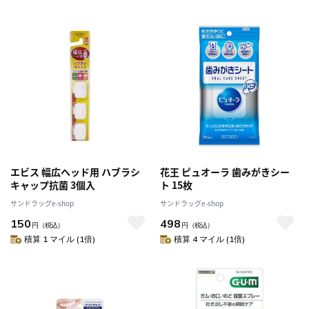
エビス 幅広ヘッド用 ハブラシ
花王 ピュオーラ 歯みがきシー
キャップ抗菌 3個入
ト 15枚
サンドラッグe-shop
サンドラッグe-shop
150
498
円
（税込）
円
（税込）
積算 1 マイル (1倍)
積算 4 マイル (1倍)