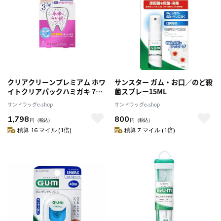
クリアクリーンプレミアム ホワ
サンスター ガム・お口／のど殺
イトクリアパックハミガキ 7回
菌スプレー15ML
分
サンドラッグe-shop
サンドラッグe-shop
1,798
800
円
（税込）
円
（税込）
積算 16 マイル (1倍)
積算 7 マイル (1倍)