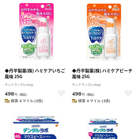
◆丹平製薬(株) ハミケアいちご
◆丹平製薬(株) ハミケアピーチ
風味 25G
風味 25G
サンドラッグe-shop
サンドラッグe-shop
498
498
円
（税込）
円
（税込）
積算 4 マイル (1倍)
積算 4 マイル (1倍)