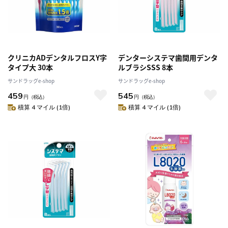
クリニカADデンタルフロスY字
デンターシステマ歯間用デンタ
タイプ大 30本
ルブラシSSS 8本
サンドラッグe-shop
サンドラッグe-shop
459
545
円
（税込）
円
（税込）
積算 4 マイル (1倍)
積算 4 マイル (1倍)