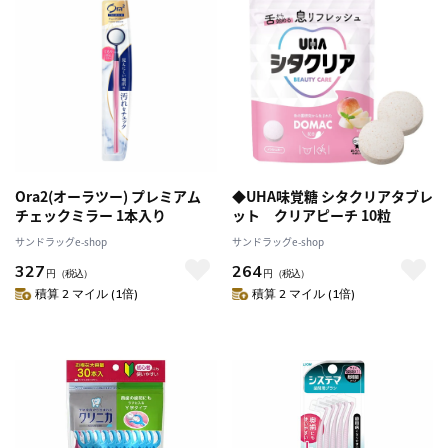
Ora2(オーラツー) プレミアム
◆UHA味覚糖 シタクリアタブレ
チェックミラー 1本入り
ット クリアピーチ 10粒
サンドラッグe-shop
サンドラッグe-shop
327
264
円
（税込）
円
（税込）
積算 2 マイル (1倍)
積算 2 マイル (1倍)