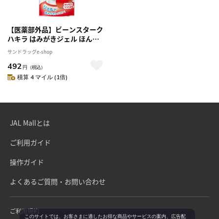
【医薬部外品】ビーンスターク
ハキラ はみがきジェル ほんの
りリンゴ味 40g
サンドラッグe-shop
492
円
（税込）
積算 4 マイル (1倍)
JAL Mallとは
ご利用ガイド
操作ガイド
よくあるご質問・お問い合わせ
ご利用規約
このサイトでは、お客さまに適したお得な商品やサービスの案内、広告配