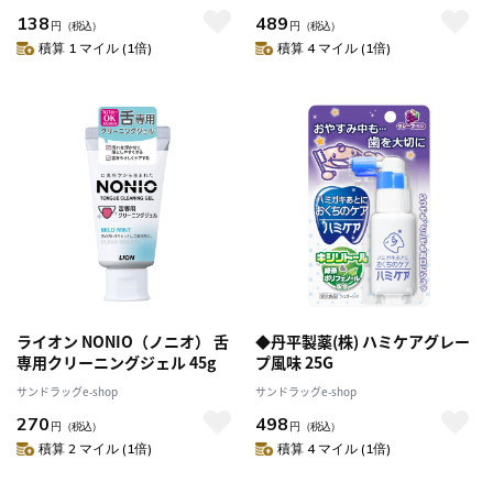
138
489
円
（税込）
円
（税込）
積算 1 マイル (1倍)
積算 4 マイル (1倍)
ライオン NONIO（ノニオ） 舌
◆丹平製薬(株) ハミケアグレー
専用クリーニングジェル 45g
プ風味 25G
サンドラッグe-shop
サンドラッグe-shop
270
498
円
（税込）
円
（税込）
積算 2 マイル (1倍)
積算 4 マイル (1倍)