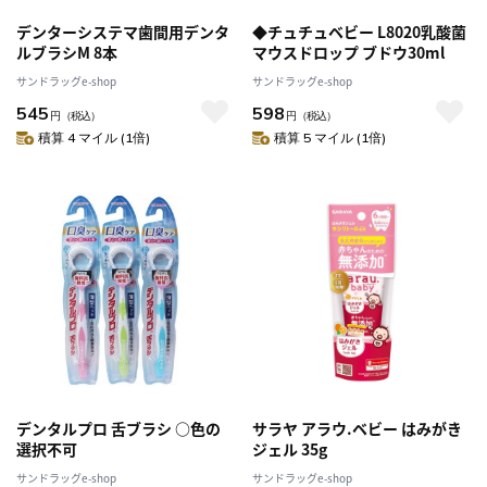
デンターシステマ歯間用デンタ
◆チュチュベビー L8020乳酸菌
ルブラシM 8本
マウスドロップ ブドウ30ml
サンドラッグe-shop
サンドラッグe-shop
545
598
円
（税込）
円
（税込）
積算 4 マイル (1倍)
積算 5 マイル (1倍)
デンタルプロ 舌ブラシ ○色の
サラヤ アラウ.ベビー はみがき
選択不可
ジェル 35g
サンドラッグe-shop
サンドラッグe-shop