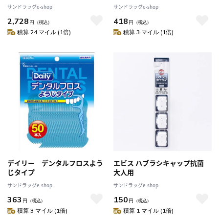
ム 7ml
サンドラッグe-shop
サンドラッグe-shop
2,728
418
円
（税込）
円
（税込）
積算 24 マイル (1倍)
積算 3 マイル (1倍)
デイリー デンタルフロスよう
エビス ハブラシキャップ抗菌
じタイプ
大人用
サンドラッグe-shop
サンドラッグe-shop
363
150
円
（税込）
円
（税込）
積算 3 マイル (1倍)
積算 1 マイル (1倍)