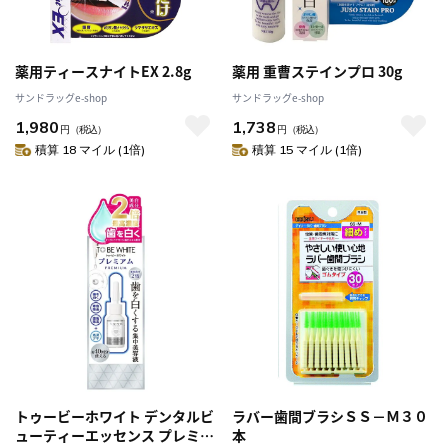
薬用ティースナイトEX 2.8g
薬用 重曹ステインプロ 30g
サンドラッグe-shop
サンドラッグe-shop
1,980
1,738
円
（税込）
円
（税込）
積算 18 マイル (1倍)
積算 15 マイル (1倍)
トゥービーホワイト デンタルビ
ラバー歯間ブラシＳＳ－Ｍ３０
ューティーエッセンス プレミア
本