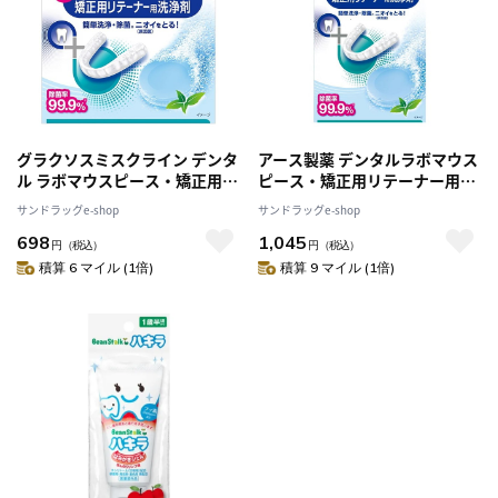
グラクソスミスクライン デンタ
アース製薬 デンタルラボマウス
ル ラボマウスピース・矯正用リ
ピース・矯正用リテーナー用洗
テーナー用洗浄剤 48錠
浄剤 72錠
サンドラッグe-shop
サンドラッグe-shop
698
1,045
円
（税込）
円
（税込）
積算 6 マイル (1倍)
積算 9 マイル (1倍)