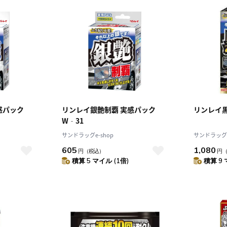
感パック
リンレイ銀艶制覇 実感パック
リンレイ黒
W‐31
サンドラッグe-shop
サンドラッグe
605
1,080
円
（税込）
円
積算 5 マイル (1倍)
積算 9 