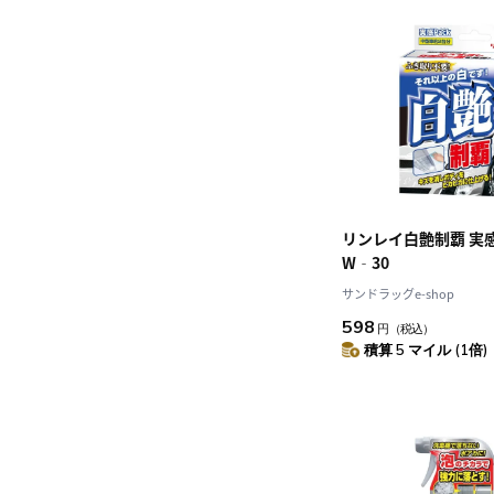
リンレイ白艶制覇 実
W‐30
サンドラッグe-shop
598
円
（税込）
積算 5 マイル (1倍)