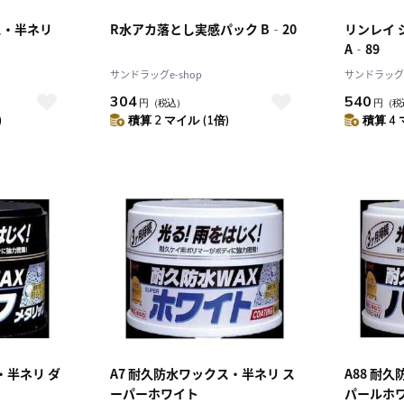
ス・半ネリ
R水アカ落とし実感パック B‐20
リンレイ 
A‐89
サンドラッグe-shop
サンドラッグe
304
540
円
（税込）
円
（税
)
積算 2 マイル (1倍)
積算 4 
・半ネリ ダ
A7 耐久防水ワックス・半ネリ ス
A88 耐
ーパーホワイト
パールホ