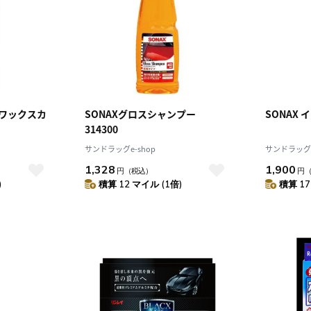
＆ワックスカ
SONAXグロスシャンプー
SONAX
314300
サンドラッグe-shop
サンドラッグe
1,328
1,900
円
（税込）
円
)
積算 12 マイル (1倍)
積算 17