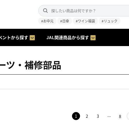
#お中元
#日傘
#ワイン福袋
#リュック
ベントから探す
JAL関連商品から探す
ーツ・補修部品
1
2
3
8