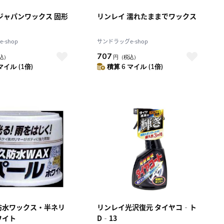
ジャパンワックス 固形
リンレイ 濡れたままでワックス
-shop
サンドラッグe-shop
707
込）
円
（税込）
マイル (1倍)
積算 6 マイル (1倍)
久防水ワックス・半ネリ
リンレイ光沢復元 タイヤコ‐ト
ワイト
D‐13