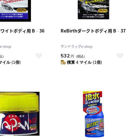
hホワイトボディ用 B‐36
ReBirthダークトボディ用 B‐37
-shop
サンドラッグe-shop
532
込）
円
（税込）
マイル (1倍)
積算 4 マイル (1倍)