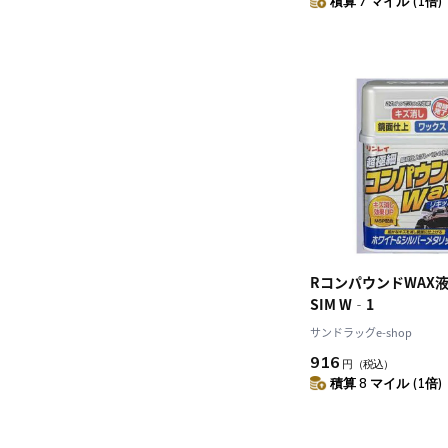
積算 7 マイル (1倍)
RコンパウンドWAX
SIM W‐1
サンドラッグe-shop
916
円
（税込）
積算 8 マイル (1倍)