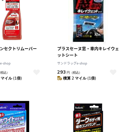
 インセクトリムーバー
プラスセーヌ窓・車内キレイウェ
ットシート
-shop
サンドラッグe-shop
293
（税込）
円
（税込）
 マイル (1倍)
積算 2 マイル (1倍)