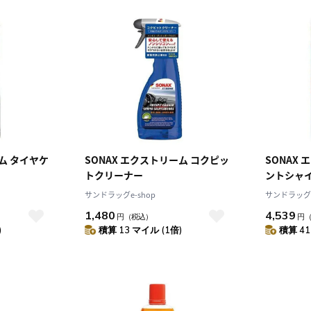
ーム タイヤケ
SONAX エクストリーム コクピッ
SONAX
トクリーナー
ントシャ
サンドラッグe-shop
サンドラッグe
1,480
4,539
円
（税込）
円
)
積算 13 マイル (1倍)
積算 41