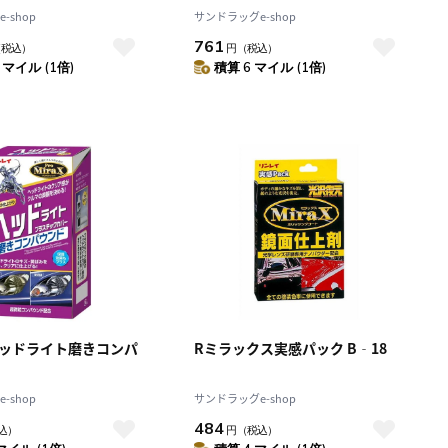
-shop
サンドラッグe-shop
761
（税込）
円
（税込）
 マイル (1倍)
積算 6 マイル (1倍)
Mヘッドライト磨きコンパ
Rミラックス実感パック B‐18
-shop
サンドラッグe-shop
484
込）
円
（税込）