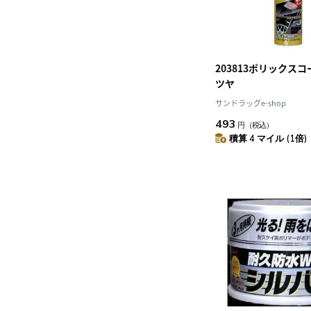
203813ポリックスコ
ツヤ
サンドラッグe-shop
493
円
（税込）
積算 4 マイル (1倍)