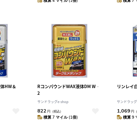
積算 4 マイル (1倍)
積算 7 
液体HW＆
RコンパウンドWAX液体DM W‐
リンレイ白
2
サンドラッグe-shop
サンドラッグe
822
1,069
円
（税込）
円
積算 7 マイル (1倍)
積算 9 