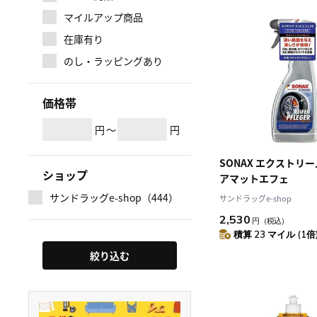
マイルアップ商品
在庫有り
のし・ラッピングあり
価格帯
円
～
円
SONAX エクストリ
ショップ
アマットエフェ
サンドラッグe-shop（444）
サンドラッグe-shop
2,530
円
（税込）
積算 23 マイル (1倍
絞り込む