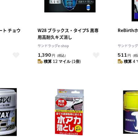
ート チョウ
W28 ブラックス・タイプS 黒専
ReBirt
用高耐久キズ消し
サンドラッグe-shop
サンドラッグe
1,390
511
円
（税込）
円
（税
積算 12 マイル (1倍)
積算 4 