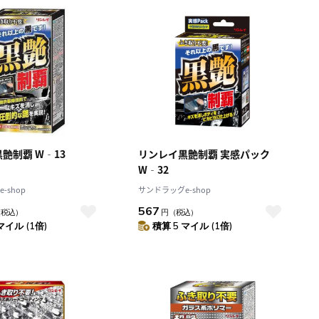
艶制覇 W‐13
リンレイ黒艶制覇 実感パック
W‐32
-shop
サンドラッグe-shop
567
（税込）
円
（税込）
マイル (1倍)
積算 5 マイル (1倍)