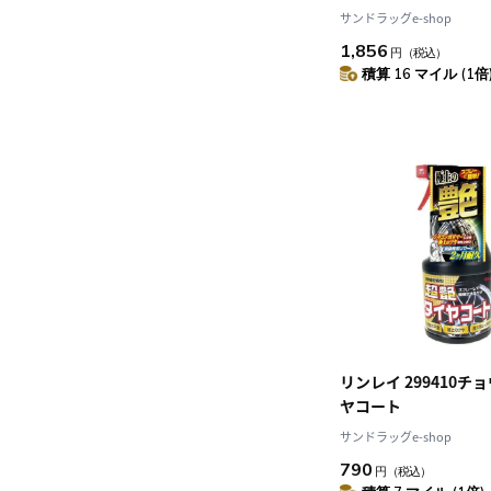
サンドラッグe-shop
1,856
円
（税込）
積算 16 マイル (1倍
リンレイ 299410チ
ヤコート
サンドラッグe-shop
790
円
（税込）