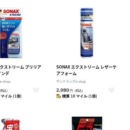
積算マイル率（高い
順）
人気順
レビュー件数（多い
順）
レビュー評価（高い
順）
価格（安い順）
価格（高い順）
 エクストリーム ブリリア
SONAX エクストリーム レザーケ
インデ
アフォーム
-shop
サンドラッグe-shop
2,080
（税込）
円
（税込）
 マイル (1倍)
積算 18 マイル (1倍)