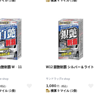
マイル (1倍)
積算 4 マイル (1倍)
艶制覇 W‐11
W12 銀艶制覇 シルバー＆ライト
-shop
サンドラッグe-shop
1,080
（税込）
円
（税込）
マイル (1倍)
積算 9 マイル (1倍)