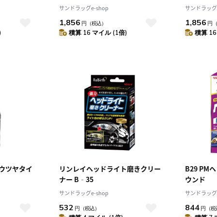
サンドラッグe-shop
サンドラッグe
1,856
1,856
円
（税込）
円
)
積算 16 マイル (1倍)
積算 16
ョウツヤタイ
リンレイヘッドライト磨きクリー
B29 P
ナー B‐35
ウンド
サンドラッグe-shop
サンドラッグe
532
844
円
（税込）
円
（税