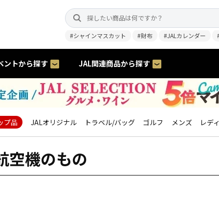
#シャインマスカット
#財布
#JALカレンダー
ベントから探す
JAL関連商品から探す
ップ品
JALオリジナル
トラベル/バッグ
ゴルフ
メンズ
レデ
航空機のもの