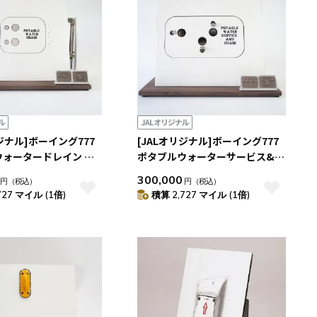
リジナル]ボーイング777
[JALオリジナル]ボーイング777
ウォータードレイン カ
ポタブルウォーターサービス&ド
ル
レイン カットモデル
300,000
円
（税込）
円
（税込）
727 マイル (1倍)
積算 2,727 マイル (1倍)