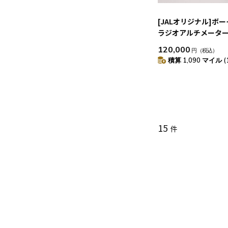
[JALオリジナル]ボー
ラジオアルチメータ
カットモデル RIGHT R
120,000
円
（税込）
積算 1,090 マイル (
15
件