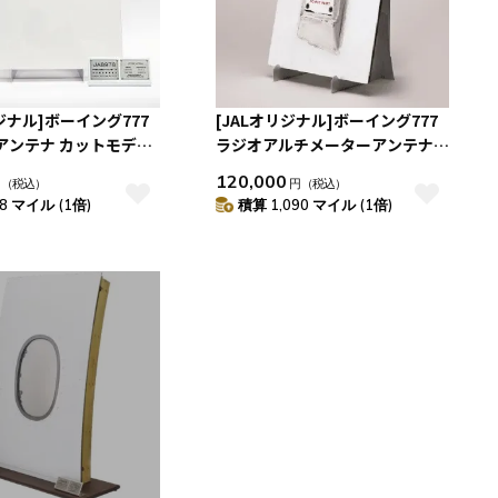
リジナル]ボーイング777
[JALオリジナル]ボーイング777
Eアンテナ カットモデル
ラジオアルチメーターアンテナ
カットモデル LEFT TRANSMIT
120,000
円
（税込）
円
（税込）
8 マイル (1倍)
積算 1,090 マイル (1倍)