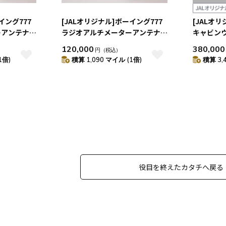
イング777
[JALオリジナル]ボーイング777
[JALオ
ーアンテナ
ラジオアルチメーターアンテナ
キャビン
ECIEVE
カットモデル RIGHT TRANSMIT
ル（JA89
120,000
380,000
円
（税込）
1倍)
積算 1,090 マイル (1倍)
積算 3,
役目を終えたカタチへ戻る