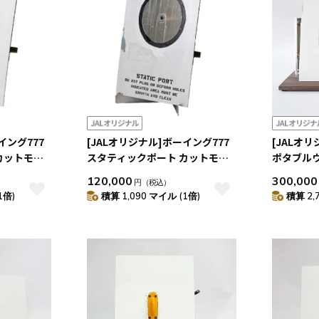
イング777
[JALオリジナル]ボーイング777
[JALオ
カットモデ
スタティックポート カットモデ
ポタブル
ル（CENTER）
ットモデ
120,000
300,000
円
（税込）
1倍)
積算 1,090 マイル (1倍)
積算 2,