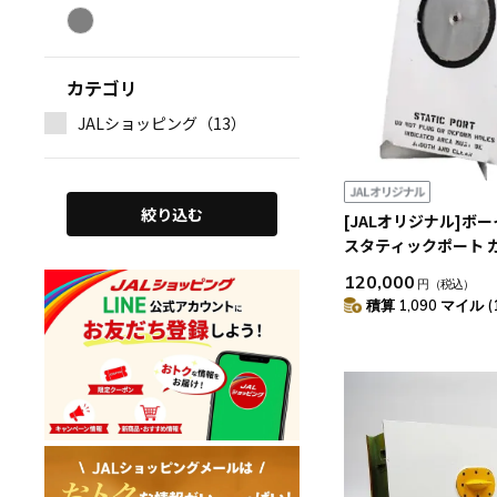
カテゴリ
JALショッピング（13）
絞り込む
[JALオリジナル]ボー
スタティックポート 
ル（LEFT）
120,000
円
（税込）
積算 1,090 マイル (