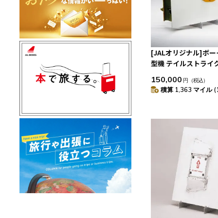
[JALオリジナル]ボー
型機 テイルストライ
デル
150,000
円
（税込）
積算 1,363 マイル (