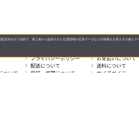
配信等を行う目的で、第三者から提供された位置情報や広告データなどの情報をお客さまの個人デー
プライバシーポリシー
お支払いについて
配送について
送料について
について
保証・修理について
サイズガイド
お問い合わせ先
特商法に基づく表
allとは
ご利用ガイド
操作ガイド
よくあるご質問・お問い
ご利用規約
プライバシーポリシー
会社概要