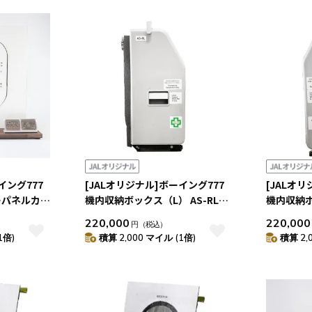
イング777
[JALオリジナル]ボーイング777
[JALオ
ーパネルカッ
機内収納ボックス（L） AS-RL
機内収納ボ
（JA8978）
（JA897
220,000
220,000
円
（税込）
1倍)
積算 2,000 マイル (1倍)
積算 2,