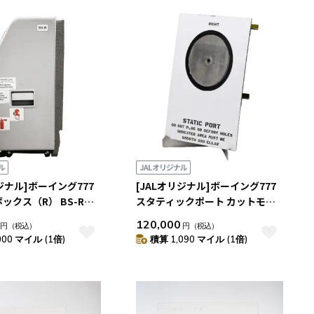
積算マイル率（高い
順）
人気順
レビュー件数（多い
順）
レビュー評価（高い
順）
価格（安い順）
価格（高い順）
リジナル]ボーイング777
[JALオリジナル]ボーイング777
ックス（R） BS-R
スタティックポート カットモデ
8）
ル（RIGHT）
120,000
円
（税込）
円
（税込）
000 マイル (1倍)
積算 1,090 マイル (1倍)