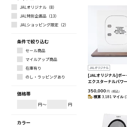
JALオリジナル（8）
JAL特別企画品（13）
JALショッピング限定（2）
条件で絞り込む
セール商品
マイルアップ商品
在庫有り
[JALオリジナル]ボー
のし・ラッピングあり
エクスターナルパワ
トモデル
350,000
円
（税込）
価格帯
積算 3,181 マイル (
円
～
円
カラー