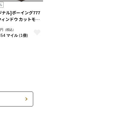
リジナル]ボーイング777
ウィンドウ カットモデ
45）
円
（税込）
454 マイル (1倍)