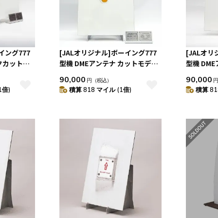
イング777
[JALオリジナル]ボーイング777
[JALオ
クカットモ
型機 DMEアンテナ カットモデル
型機 DM
（A）
（B）
90,000
90,000
円
（税込）
1倍)
積算 818 マイル (1倍)
積算 81