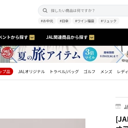
#お中元
#日傘
#ワイン福袋
#リュック
ベントから探す
JAL関連商品から探す
ップ品
JALオリジナル
トラベル/バッグ
ゴルフ
メンズ
レデ
J
[J