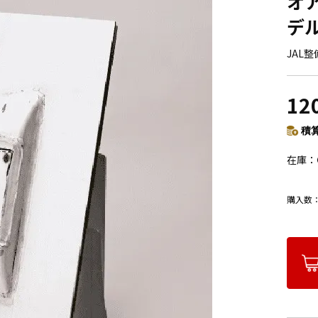
オ
デル
JAL
12
積算
在庫
購入数