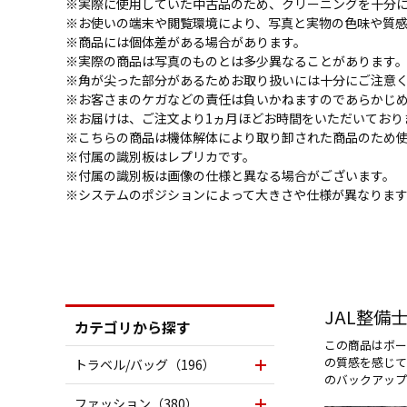
※実際に使用していた中古品のため、クリーニングを十分
※お使いの端末や閲覧環境により、写真と実物の色味や質
※商品には個体差がある場合があります。
※実際の商品は写真のものとは多少異なることがあります
※角が尖った部分があるためお取り扱いには十分にご注意
※お客さまのケガなどの責任は負いかねますのであらかじ
※お届けは、ご注文より1ヵ月ほどお時間をいただいており
※こちらの商品は機体解体により取り卸された商品のため
※付属の識別板はレプリカです。
※付属の識別板は画像の仕様と異なる場合がございます。
※システムのポジションによって大きさや仕様が異なりま
JAL整
カテゴリから探す
この商品はボー
の質感を感じて
トラベル/バッグ（196）
のバックアップ
ファッション（380）