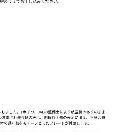
解のうえでお申し込みください。
製作しました。1点ずつ、JALの整備士により航空機のありのまま
2つずつ装備され機長側の表示、副操縦士側の表示に加え、不具合時
機体の識別板をモチーフとしたプレートが付属します。