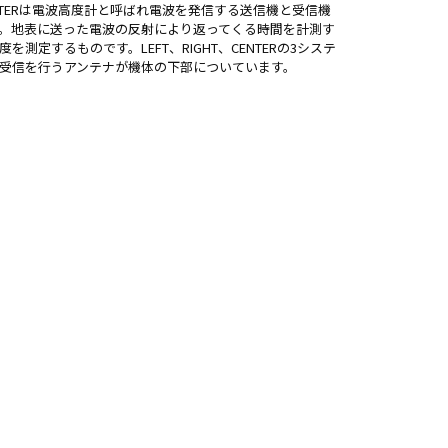
TIMERTERは電波高度計と呼ばれ電波を発信する送信機と受信機
。地表に送った電波の反射により返ってくる時間を計測す
を測定するものです。LEFT、RIGHT、CENTERの3システ
受信を行うアンテナが機体の下部についています。