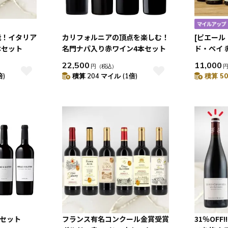
10
6.10
月
2026.11
能！イタリア
カリフォルニアの頂点を楽しむ！
[ピエール
土
日
月
火
水
木
金
土
本セット
名門ナパ入り赤ワイン4本セット
ド・ペイ 
5
1
2
3
22,500
11,000
1
12
4
5
6
7
8
9
10
円
（税込）
倍)
積算 204 マイル (1倍)
積算 50
8
19
11
12
13
14
15
16
17
5
26
18
19
20
21
22
23
24
25
26
27
28
29
30
31
本セット
フランス有名コンクール金賞受賞
31％OFF