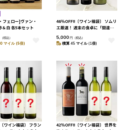
・フェロー]ヴァン・
46％OFF!!〔ワイン福袋〕 ソムリ
赤＆白 各5本セット
エ厳選！ 週末の食卓に「間違い
のない」 赤白泡 3本セット
5,000
円
（税込）
円
（税込）
0 マイル (5倍)
積算 45 マイル (1倍)
!!〔ワイン福袋〕 フラン
42％OFF!!〔ワイン福袋〕 世界を