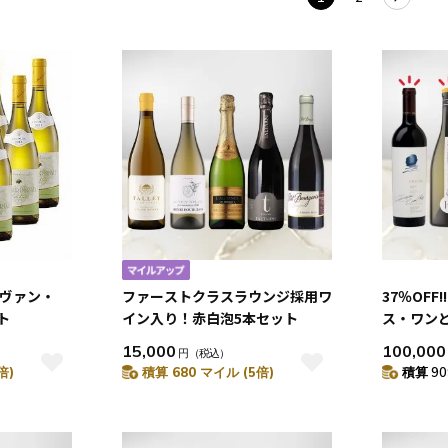
]ヴァン・
ファーストクラスラウンジ採用ワ
37％OFF
ト
イン入り！赤白泡5本セット
ス・ワン
パーニュが
15,000
100,000
円
（税込）
セット
倍)
積算 680 マイル (5倍)
積算 90