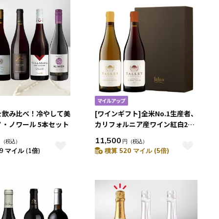
を飲み比べ！冷やして美
[ワインギフト]全米No.1生産者、
・ノワール 5本セット
カリフォルニア産ワイン紅白2本
セット[箱入り]
11,500
円
（税込）
円
（税込）
9 マイル (1倍)
積算 520 マイル (5倍)