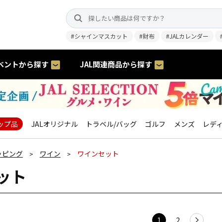
#シャインマスカット
#財布
#JALカレンダー
ベントから探す
JAL関連商品から探す
ップ品
JALオリジナル
トラベル/バッグ
ゴルフ
メンズ
レデ
ッピング
ワイン
ワインセット
>
>
ット
1
2