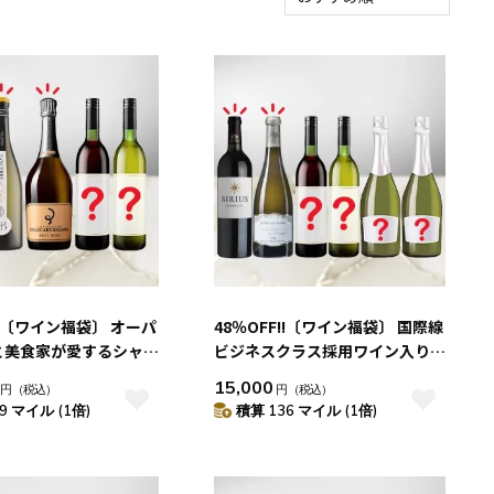
新着順
積算マイル率（高い
順）
人気順
レビュー件数（多い
順）
レビュー評価（高い
順）
価格（安い順）
価格（高い順）
!!〔ワイン福袋〕 オーパ
48％OFF!!〔ワイン福袋〕 国際線
と美食家が愛するシャン
ビジネスクラス採用ワイン入り！
入った厳選赤白泡 5本
上質赤白泡 6本セット
15,000
円
（税込）
円
（税込）
9 マイル (1倍)
積算 136 マイル (1倍)