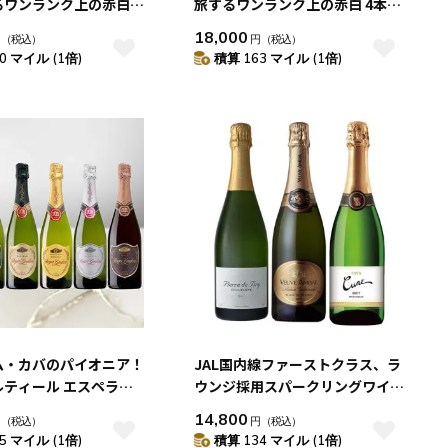
ワンランク上の赤白 4
旅するワンランク上の赤白 4本セ
ット
18,000
円
（税込）
円
（税込）
0 マイル (1倍)
積算 163 マイル (1倍)
ム・カバのパイオニア！
JAL国内線ファーストクラス、ラ
ルティール エスペラー
ウンジ採用スパークリングワイン
たロジャーグラート 6
3本セット
14,800
円
（税込）
円
（税込）
5 マイル (1倍)
積算 134 マイル (1倍)