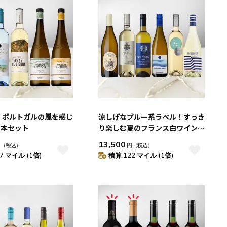
！ポルトガルの風を感じ
涼しげなブルー系ラベル！すっき
5本セット
り楽しむ夏のフランス白ワイン厳
選 6本セット
13,500
円
（税込）
円
（税込）
7 マイル (1倍)
積算 122 マイル (1倍)