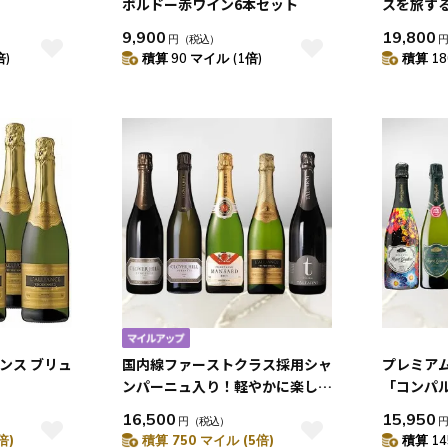
ボルドー赤ワイン6本セット
スを旅する
本セット
9,900
19,800
円
（税込）
倍)
積算 90 マイル (1倍)
積算 18
ンス ブリュ
国内線ファーストクラス採用シャ
プレミア
ンパーニュ入り！軽やかに楽しむ
「コンパ
スパークリング 5本セット
ル」が入っ
16,500
15,950
円
（税込）
本セット
倍)
積算 750 マイル (5倍)
積算 14