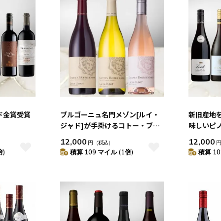
ド金賞受賞
ブルゴーニュ名門メゾン[ルイ・
新旧産地
ジャド]が手掛けるコトー・ブル
味しいピノ
ギニョン赤・白・ロゼ 3本セット
12,000
12,000
円
（税込）
倍)
積算 109 マイル (1倍)
積算 10