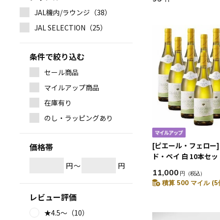
JAL機内/ラウンジ（38）
JAL SELECTION（25）
条件で絞り込む
セール商品
マイルアップ商品
在庫有り
のし・ラッピングあり
[ピエール・フェロー
価格帯
ド・ペイ 白 10本セッ
円
～
円
11,000
円
（税込）
積算 500 マイル (5
レビュー評価
★4.5～（10）