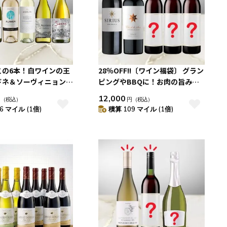
この6本！白ワインの王
28％OFF!!〔ワイン福袋〕 グラン
ドネ＆ソーヴィニョン・
ピングやBBQに！お肉の旨みを
世界の厳選飲みくらべセ
引き立てるフルボディ赤ワイン 5
12,000
円
（税込）
円
（税込）
本セット
6 マイル (1倍)
積算 109 マイル (1倍)