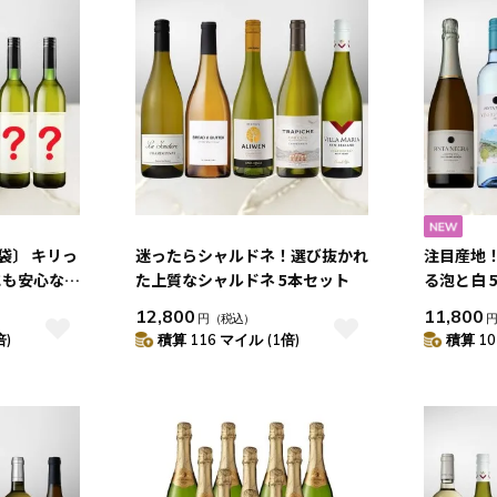
福袋〕 キリっ
迷ったらシャルドネ！選び抜かれ
注目産地
にも安心なお
た上質なシャルドネ 5本セット
る泡と白 
ン 5本セッ
12,800
11,800
円
（税込）
倍)
積算 116 マイル (1倍)
積算 10