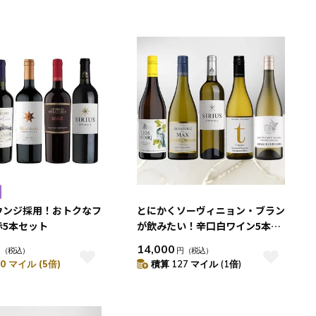
ウンジ採用！おトクなフ
とにかくソーヴィニョン・ブラン
赤5本セット
が飲みたい！辛口白ワイン5本セ
ット
14,000
円
（税込）
円
（税込）
0 マイル (5倍)
積算 127 マイル (1倍)