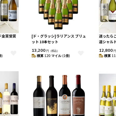
ド金賞受賞
[ド・グラッシ]ラリアンス ブリュ
迷ったら
ット 10本セット
道シャル
ブラン！
13,200
12,800
円
（税込）
ット
倍)
積算 120 マイル (1倍)
積算 11