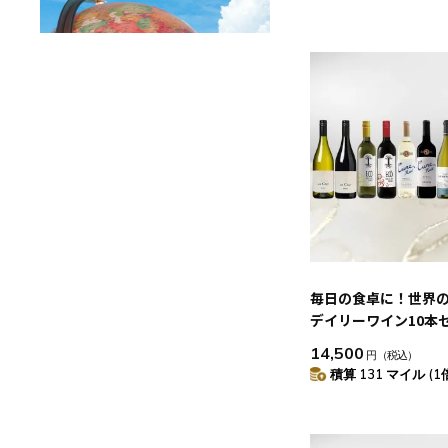
毎日の食卓に！世界
デイリーワイン10本
14,500
円
（税込）
積算 131 マイル (1