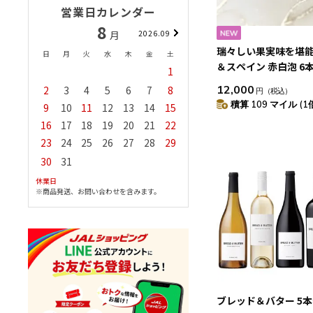
営業日カレンダー
8
9
月
2026.09
月
202
瑞々しい果実味を堪
日
月
火
水
木
金
土
日
月
火
水
木
金
＆スペイン 赤白泡 6
1
1
2
3
4
12,000
2
3
4
5
6
7
8
6
7
8
9
10
1
円
（税込）
積算 109 マイル (1
9
10
11
12
13
14
15
13
14
15
16
17
1
16
17
18
19
20
21
22
20
21
22
23
24
2
23
24
25
26
27
28
29
27
28
29
30
30
31
休業日
※商品発送、お問い合わせを含みます。
ブレッド＆バター 5