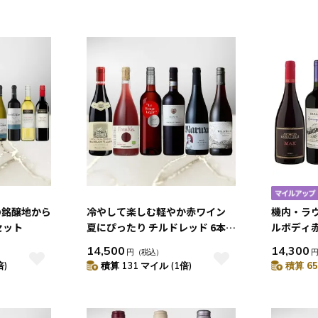
の銘醸地から
冷やして楽しむ軽やか赤ワイン
機内・ラ
セット
夏にぴったり チルドレッド 6本セ
ルボディ
ット
14,500
14,300
円
（税込）
倍)
積算 131 マイル (1倍)
積算 65