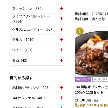
ファッション（380）
集計期間：2026年07月
ライフスタイル/レジャー
集計項目：購入金額
（764）
ヘルス/ビューティー（63）
1
グルメ（1010）
ワイン（297）
お酒（42）
目的から探す
JAL特製オリジナル
JAL機内/ラウンジ（195）
200g×11食セット
JALオリジナル（481）
10,800
円
（税込）
積算 500 マイル (5