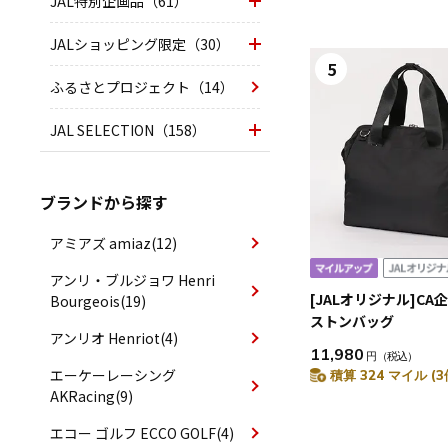
JAL特別企画品（61）
JALショッピング限定（30）
5
ふるさとプロジェクト（14）
JAL SELECTION（158）
ブランドから探す
アミアズ amiaz(12)
アンリ・ブルジョワ Henri
[JALオリジナル]CA企
Bourgeois(19)
ストンバッグ
アンリオ Henriot(4)
11,980
円
（税込）
エーケーレーシング
積算 324 マイル (3
AKRacing(9)
エコー ゴルフ ECCO GOLF(4)