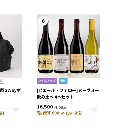
6
画 3Wayボ
[ピエール・フェロー]ヌーヴォー
飲み比べ 4本セット
16,500
円
（税込）
倍)
積算 600 マイル (4倍)