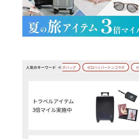
人気のキーワード
◀
ンバッグ
紀伊国屋コラボバッグ
ゼロハリバートンコラボ
セール商品
トラベルアイテム
3倍マイル実施中