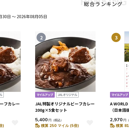
RANKING
総合ランキング
30日 ～ 2026年08月05日
2
3
ビーフカレー
JAL特製オリジナルビーフカレー
A WORLD
200g×5食セット
（日本語版
5,400
2,970
円
（税込）
円
倍)
積算 250 マイル (5倍)
積算 81