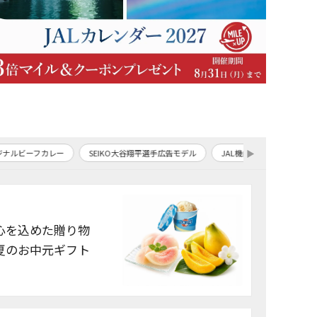
▶
カレー
SEIKO大谷翔平選手広告モデル
JAL機内食
JAL国際線採用ワイン
心を込めた贈り物
夏のお中元ギフト