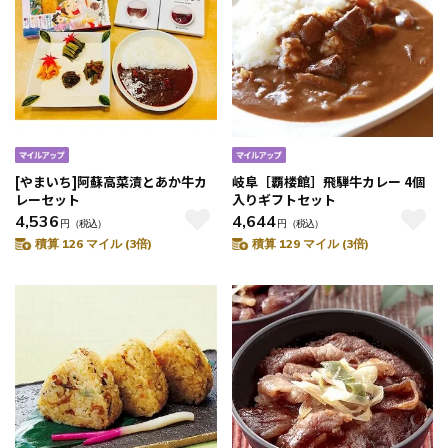
[やまいち]阿蘇高菜漬とあか牛カ
岐阜［覇楼館］飛騨牛カレー 4個
レーセット
入りギフトセット
4,536
4,644
円
（税込）
円
（税込）
積算 126 マイル (3倍)
積算 129 マイル (3倍)