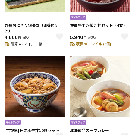
九州おにぎり倶楽部（3種セッ
佐賀牛すき焼き丼セット（4食）
ト）
4,860
5,940
円
（税込）
円
（税込）
積算 45 マイル (1倍)
積算 165 マイル (3倍)
[吉野家]トクホ牛丼10食セット
北海道発スープカレー