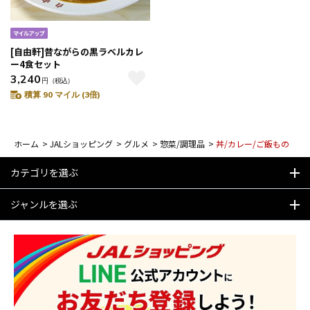
[自由軒]昔ながらの黒ラベルカレ
ー4食セット
3,240
円
（税込）
積算 90 マイル (3倍)
ホーム
>
JALショッピング
>
グルメ
>
惣菜/調理品
>
丼/カレー/ご飯もの
カテゴリを選ぶ
ジャンルを選ぶ