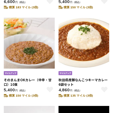
6,600
5,400
円
（税込）
円
（税込）
積算 183 マイル (3倍)
積算 150 マイル (3倍)
そのまんまOKカレー（中辛・甘
秋田県産豚なんこつキーマカレー
口）10食
6袋セット
5,400
4,860
円
（税込）
円
（税込）
積算 150 マイル (3倍)
積算 135 マイル (3倍)