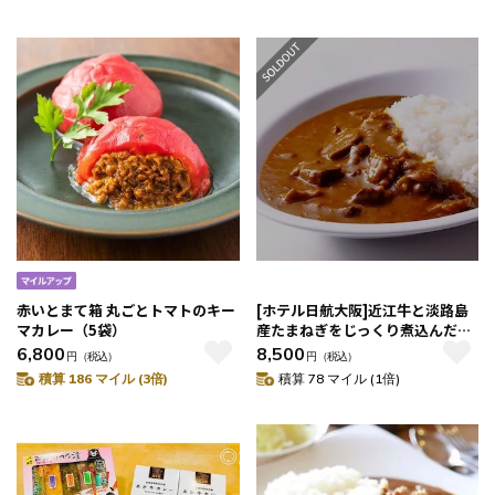
赤いとまて箱 丸ごとトマトのキー
[ホテル日航大阪]近江牛と淡路島
マカレー（5袋）
産たまねぎをじっくり煮込んだシ
ェフ特製のビーフカレー
6,800
8,500
円
（税込）
円
（税込）
積算 186 マイル (3倍)
積算 78 マイル (1倍)