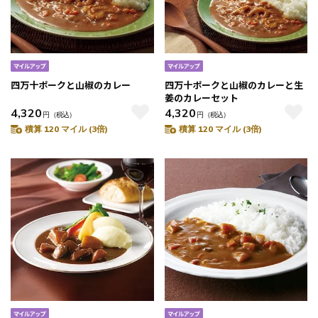
四万十ポークと山椒のカレー
四万十ポークと山椒のカレーと生
姜のカレーセット
4,320
4,320
円
（税込）
円
（税込）
積算 120 マイル (3倍)
積算 120 マイル (3倍)