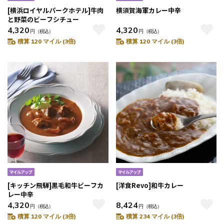
[横浜ロイヤルパークホテル]牛肉
横須賀海軍カレー中辛
と野菜のビーフシチュー
4,320
4,320
円
（税込）
円
（税込）
積算 120 マイル (3倍)
積算 120 マイル (3倍)
[キッチン飛騨]黒毛和牛ビーフカ
[洋食Revo]和牛カレー
レー中辛
4,320
8,424
円
（税込）
円
（税込）
積算 120 マイル (3倍)
積算 234 マイル (3倍)