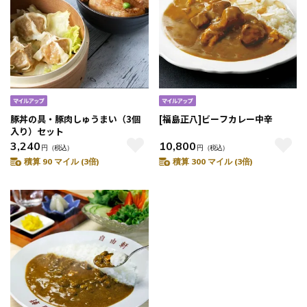
豚丼の具・豚肉しゅうまい（3個
[福島正八]ビーフカレー中辛
入り）セット
3,240
10,800
円
（税込）
円
（税込）
積算 90 マイル (3倍)
積算 300 マイル (3倍)