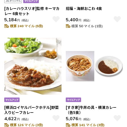
[カレーハウスリオ]監修 キーマカ
招福・海鮮おこわ 4食
レー 6食セット
5,184
5,400
円
（税込）
円
（税込）
積算 240 マイル (5倍)
積算 50 マイル (1倍)
[横浜ロイヤルパークホテル]野菜
[すき家]牛丼の具・横濱カレー
入りビーフカレー
（各5食）
4,622
5,076
円
（税込）
円
（税込）
積算 126 マイル (3倍)
積算 141 マイル (3倍)