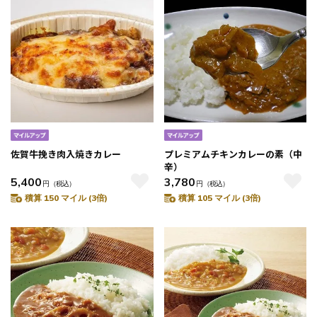
佐賀牛挽き肉入焼きカレー
プレミアムチキンカレーの素（中
辛）
5,400
3,780
円
（税込）
円
（税込）
積算 150 マイル (3倍)
積算 105 マイル (3倍)