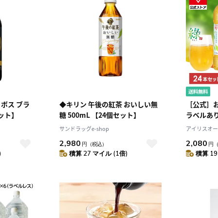
ボス ブラ
◆キリン 午後の紅茶 おいしい無
［公式］お茶
セット】
糖 500mL 【24個セット】
ラベルあり
ーヤマ
サンドラッグe-shop
アイリスオー
スプラザJAL 
2,980
2,080
円
（税込）
円
)
積算 27 マイル (1倍)
積算 19