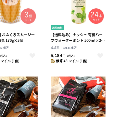
園 おふくろスムージー
【送料込み】ナッシュ 有機ハー
見 170g×3個
ブウォーターミント 500ml×24
本【ケース販売】
Mall店
成城石井 JAL Mall店
5,184
（税込）
円
（税込）
 マイル (1倍)
積算 48 マイル (1倍)