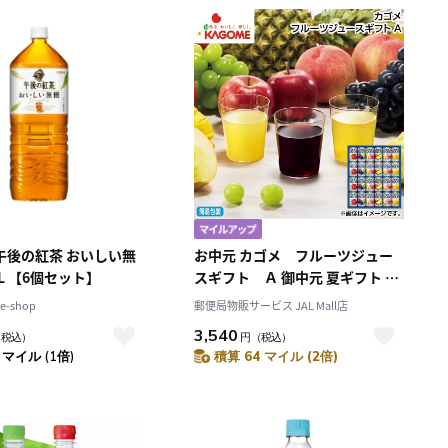
積算マイル率（高い
順）
人気順
レビュー件数（多い
順）
レビュー評価（高い
順）
価格（安い順）
価格（高い順）
午後の紅茶 おいしい無
お中元 カゴメ フルーツジュー
糖 2000mL 【6個セット】
スギフト Ａ 御中元 夏ギフト ギ
フト 贈答 送料込み
-shop
郵便局物販サービス JAL Mall店
3,540
（税込）
円
（税込）
 マイル (1倍)
積算 64 マイル (2倍)