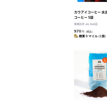
カウアイコーヒー 水
コーヒー 5袋
成城石井 JAL Mall店
970
円
（税込）
積算 8 マイル (1倍)