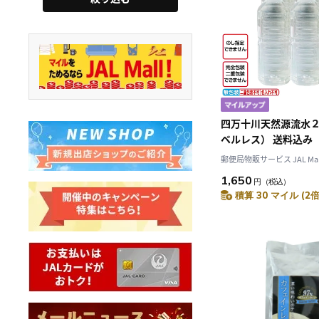
四万十川天然源流水
ベルレス） 送料込み
郵便局物販サービス JAL Mal
1,650
円
（税込）
積算 30 マイル (2倍