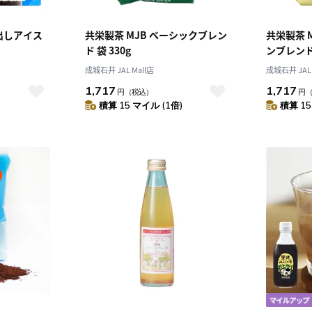
出しアイス
共栄製茶 MJB ベーシックブレン
共栄製茶 
ド 袋 330g
ンブレンド 
成城石井 JAL Mall店
成城石井 JAL 
1,717
1,717
円
（税込）
円
積算 15 マイル (1倍)
積算 15