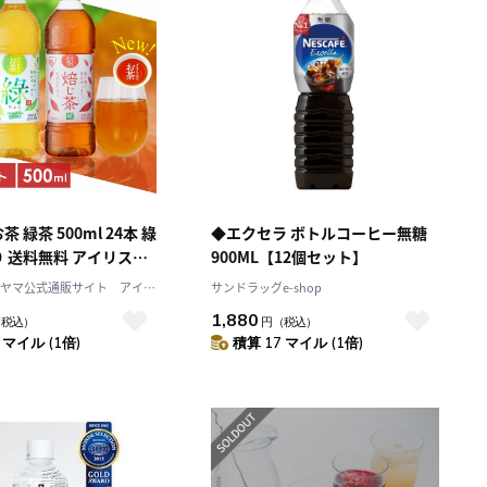
 緑茶 500ml 24本 綠
◆エクセラ ボトルコーヒー無糖
 送料無料 アイリスオ
900ML【12個セット】
ヤマ公式通販サイト アイリ
サンドラッグe-shop
Mall店
1,880
（税込）
円
（税込）
 マイル (1倍)
積算 17 マイル (1倍)