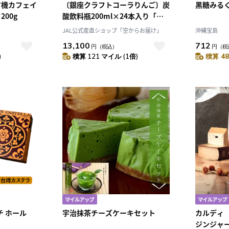
有機カフェイ
〔銀座クラフトコーラりんご〕炭
黒糖みる
00g
酸飲料瓶200ml×24本入り「中
川果樹園」山形のりんご・サトウ
JAL公式産直ショップ「空からお届け」
沖縄宝島
キビ・スパイスだけ！
13,100
712
円
（税込）
円
（税
)
積算 121 マイル (1倍)
積算 48
チ ホール
宇治抹茶チーズケーキセット
カルディ
ジンジャー