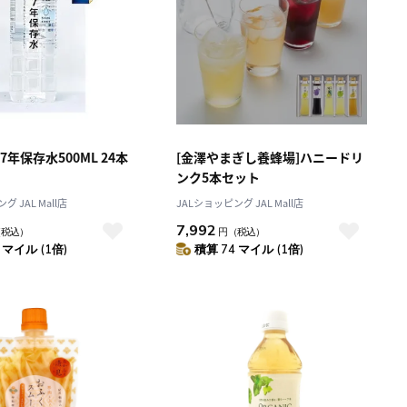
7年保存水500ML 24本
[金澤やまぎし養蜂場]ハニードリ
ンク5本セット
グ JAL Mall店
JALショッピング JAL Mall店
7,992
（税込）
円
（税込）
 マイル (1倍)
積算 74 マイル (1倍)