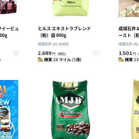
サイービュ
ヒルス エキストラブレンド
成城石井
0g
（粉）袋 800g
ースト（粉）
成城石井 JAL Mall店
成城石井 JAL 
2,689
1,501
円
（税込）
円
)
積算 24 マイル (1倍)
積算 13