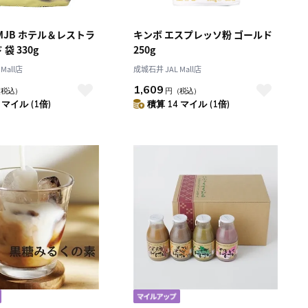
MJB ホテル＆レストラ
キンボ エスプレッソ粉 ゴールド
袋 330g
250g
Mall店
成城石井 JAL Mall店
1,609
（税込）
円
（税込）
 マイル (1倍)
積算 14 マイル (1倍)