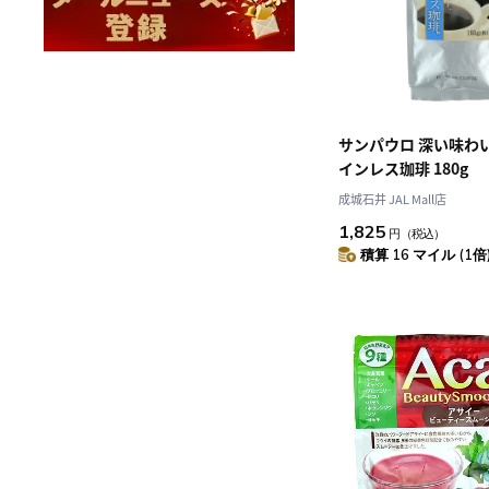
サンパウロ 深い味わ
インレス珈琲 180g
成城石井 JAL Mall店
1,825
円
（税込）
積算 16 マイル (1倍