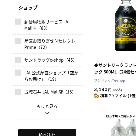
ショップ
郵便局物販サービス JAL
Mall店（83）
産直お取り寄せＮセレクト
Prime（72）
サンドラッグe-shop（45）
◆サントリークラフト
ック 500ML【24個
JAL公式産直ショップ「空か
らお届け」（19）
サンドラッグe-shop
3,190
円
（税込）
成城石井 JAL Mall店（15）
積算 29 マイル (1倍
絞り込む