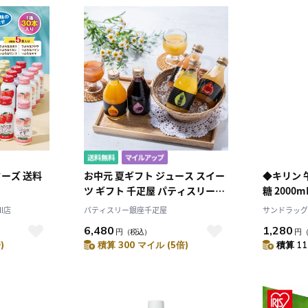
ーズ 送料
お中元 夏ギフト ジュース スイー
◆キリン 
ツ ギフト 千疋屋 パティスリー銀
座千疋屋 銀座ストレートジュー
l店
パティスリー銀座千疋屋
サンドラッグe
ス10本
6,480
1,280
円
（税込）
円
)
積算 300 マイル (5倍)
積算 11