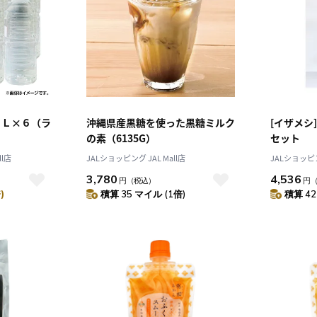
２Ｌ×６（ラ
沖縄県産黒糖を使った黒糖ミルク
[イザメシ]
の素（6135G）
セット
l店
JALショッピング JAL Mall店
JALショッピン
3,780
4,536
円
（税込）
円
)
積算 35 マイル (1倍)
積算 42