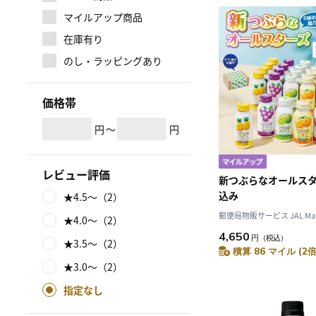
マイルアップ商品
在庫有り
のし・ラッピングあり
価格帯
円
～
円
レビュー評価
新つぶらなオールスタ
込み
★4.5～（2）
郵便局物販サービス JAL Mal
★4.0～（2）
4,650
円
（税込）
★3.5～（2）
積算 86 マイル (2倍
★3.0～（2）
指定なし