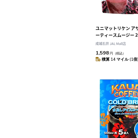
ユニマットリケン ア
ーティースムージー 20
成城石井 JAL Mall店
1,598
円
（税込）
積算 14 マイル (1倍