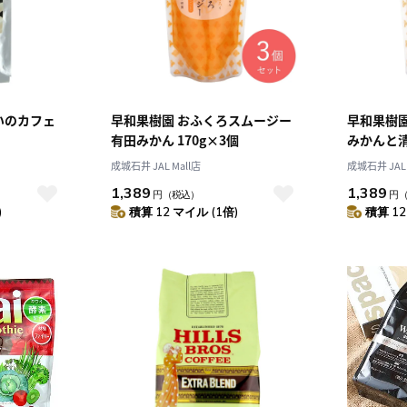
いのカフェ
早和果樹園 おふくろスムージー
早和果樹
有田みかん 170g×3個
みかんと清
成城石井 JAL Mall店
成城石井 JAL 
1,389
1,389
円
（税込）
円
)
積算 12 マイル (1倍)
積算 12