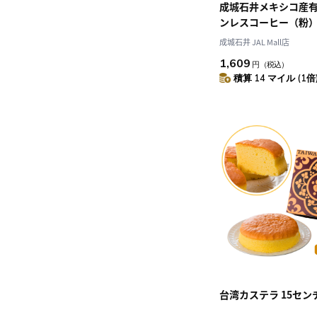
成城石井メキシコ産
ンレスコーヒー（粉）2
成城石井 JAL Mall店
1,609
円
（税込）
積算 14 マイル (1倍
台湾カステラ 15セン