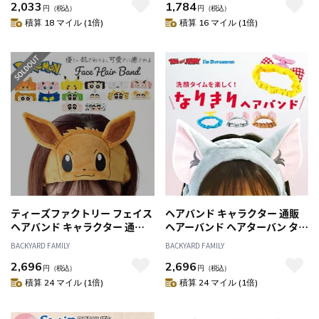
2,033
1,784
リボン 小学生 ふわふわ かわい
ニマル キャット メイク落とし
円
（税込）
円
（税込）
い おしゃれ 可愛い オシャレ お
お風呂 仮装 レディース ガール
積算 18 マイル (1倍)
積算 16 マイル (1倍)
家時間 子ども用アクセサリー
ズ 女の子 キッズ ルームウェア
ヘアアクセサリー キッズファッ
ヘアアクセサリー
ション
ティーズファクトリー フェイス
ヘアバンド キャラクター 通販
ヘアバンド キャラクター 通販
ヘアーバンド ヘアターバン タ
フェイスヘアバンド ヘアターバ
ーバン ルームウェア ティーズ
BACKYARD FAMILY
BACKYARD FAMILY
ン ふわふわ キャラ メイク お風
ファクトリー 耳付き レディー
2,696
2,696
呂 髪の毛 かわいい 可愛い T'S
ス 大人 子供 キッズ お風呂上が
円
（税込）
円
（税込）
FACTORY 大人 向け グッズ フワ
り 洗顔 化粧 メイク グッズ 贈り
積算 24 マイル (1倍)
積算 24 マイル (1倍)
フワ おしゃれ ギフト 雑貨 イン
物 ギフト 可愛い かわいい おし
テリア
ゃれ