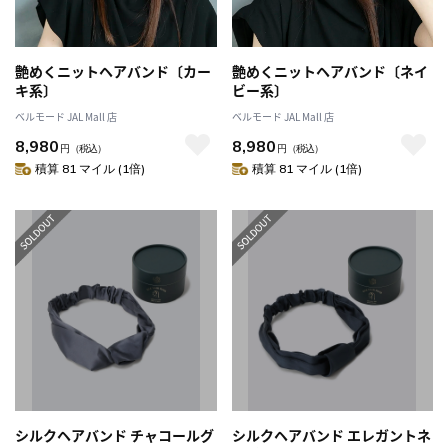
艶めくニットヘアバンド〔カー
艶めくニットヘアバンド〔ネイ
キ系〕
ビー系〕
ベルモード JAL Mall 店
ベルモード JAL Mall 店
8,980
8,980
円
（税込）
円
（税込）
積算 81 マイル (1倍)
積算 81 マイル (1倍)
シルクヘアバンド チャコールグ
シルクヘアバンド エレガントネ