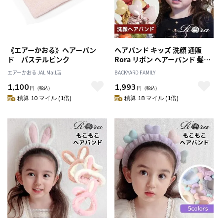
《エアーかおる》ヘアーバン
ヘアバンド キッズ 洗顔 通販
ド パステルピンク
Rora リボン ヘアーバンド 髪ど
め 髪留め ヘアターバン 髪飾り
エアーかおる JAL Mall店
BACKYARD FAMILY
女の子 女子 子供 子ども こども
1,100
1,993
大きめ 小学生 ふわふわ かわい
円
（税込）
円
（税込）
い おしゃれ 可愛い オシャレ お
積算 10 マイル (1倍)
積算 18 マイル (1倍)
家時間 子ども用アクセサリー
ヘアアクセサリー キッズファッ
ション