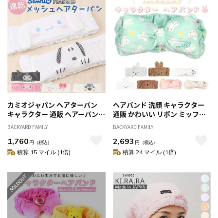
カミオジャパン ヘアターバン
ヘアバンド 洗顔 キャラクター
キャラクター 通販 ヘアーバン
通販 かわいい リボン ミッフィ
ド ターバン ヘアーターバン ヘ
ー miffy レディース キッズ ヘ
BACKYARD FAMILY
BACKYARD FAMILY
アバンド ヘッドバンド 大人 洗
アターバン お風呂上がり メイ
1,760
2,693
面用 メッシュ お風呂 洗顔 かわ
ク フェイスヘアバンド リボン
円
（税込）
円
（税込）
いい 可愛い kamiojapan バス
ヘアバンド T'S FACTORY ティ
積算 15 マイル (1倍)
積算 24 マイル (1倍)
用品 お風呂グッズ レディース
ーズファクトリー ヘアーバンド
女性 キャラ 日用品雑貨