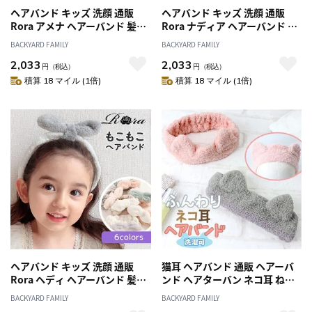
ヘアバンド キッズ 洗顔 通販
ヘアバンド キッズ 洗顔 通販
Rora アメナ ヘアーバンド 髪ど
Rora ナディア ヘアーバンド 髪
め 髪留め ヘアターバン 髪飾り
どめ 髪留め ヘアターバン 髪飾
BACKYARD FAMILY
BACKYARD FAMILY
女の子 女子 子供 子ども こども
り 女の子 女子 子供 子ども こど
2,033
2,033
うさ耳 小学生 ふわふわ かわい
も ハート 小学生 ふわふわ かわ
円
（税込）
円
（税込）
い おしゃれ 可愛い オシャレ お
いい おしゃれ 可愛い オシャレ
積算 18 マイル (1倍)
積算 18 マイル (1倍)
家時間 子ども用アクセサリー
お家時間 子ども用アクセサリー
ヘアアクセサリー キッズファッ
ヘアアクセサリー キッズファッ
ション
ション
ヘアバンド キッズ 洗顔 通販
猫耳 ヘアバンド 通販 ヘアーバ
Rora ヘディ ヘアーバンド 髪ど
ンド ヘアターバン ネコ耳 ねこ
め 髪留め ヘアターバン 髪飾り
洗顔 洗顔用 かわいい 耳 おしゃ
BACKYARD FAMILY
BACKYARD FAMILY
女の子 女子 子供 子ども こども
れ オシャレ ふわふわ 髪留め ア