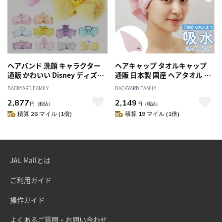
ヘアバンド 洗顔 キャラクター
ヘアキャップ タオルキャップ
通販 かわいい Disney ディズニ
通販 日本製 国産 ヘアタオル ナ
ー リラックマ レディース キッ
イトキャップ 大人 スイミング
BACKYARD FAMILY
BACKYARD FAMILY
ズ ヘアターバン お風呂上がり
タオル ドライキャップ ヘアド
2,877
2,149
メイク 化粧 マイキャラヘアバ
ライタオル レディース フワリ
円
（税込）
円
（税込）
ンド T'S FACTORY ティーズフ
ー 風呂上がり 湯上がり 日用品
積算 26 マイル (1倍)
積算 19 マイル (1倍)
ァクトリー ヘアーバンド ルー
sweet KIRARA スウィートキラ
ムウェア ルームウエア ヘアア
ラ かわいい
クセサリー ヘアケア
JAL Mallとは
ご利用ガイド
操作ガイド
よくあるご質問・お問い合わせ