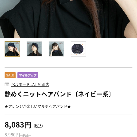
ベルモード JAL Mall 店
艶めくニットヘアバンド〔ネイビー系〕
★アレンジが楽しいマルチヘアバンド★
8,083円
（税込）
8,980円
（税込）