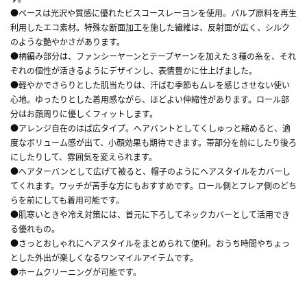
●ベースは光沢や質感に優れたビスコースレーヨンを使用。パルプ原料を再生
利用したエコ素材。特殊な断面加工を施した繊維は、反射面が広く、シルク
のような艶やかさがあります。
●柄編み部分は、ファンシーヤーンとテープヤーンを加えた３種の糸を、それ
ぞれの個性が活きるようにデザインし、表情豊かに仕上げました。
●軽やかでさらりとした肌当たりは、汗ばむ季節もムレを感じさせない使い
心地。ゆったりとした着用感ながら、ほどよい伸縮性があります。ロール部
分はお顔周りに優しくフィットします。
●アレンジ自在のはば広タイプ。へアバントとしてくしゅっと縮めると、適
度なボリューム感が出て、小顔効果も期待できます。帯部分を前にしたり後ろ
にしたりして、雰囲気を変えられます。
●ヘアターバンとして広げて被ると、帽子のようにヘアスタイルをカバーし
てくれます。ワッチが苦手な方にもおすすめです。ロール側とフレア側のどち
らを前にしても着用可能です。
●肌寒いときや冷え対策には、首元に下ろしてネックカバーとして活用でき
る優れもの。
●さっとおしゃれにヘアスタイルをまとめられて便利。おうち時間やちょっ
とした外出が楽しくなるワンマイルアイテムです。
●ホームクリーニングが可能です。