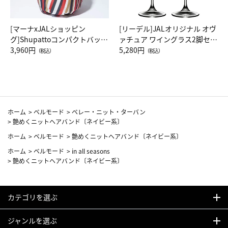
[マーナxJALショッピン
[リーデル]JALオリジナル オヴ
グ]Shupattoコンパクトバッグ
ァチュア ワイングラス2脚セッ
Drop JAL客室乗務員（LC）ス
3,960円
ト（レッドワイン）
5,280円
（税込）
（税込）
カーフ柄
ホーム
>
ベルモード
>
ベレー・ニット・ターバン
>
艶めくニットヘアバンド〔ネイビー系〕
ホーム
>
ベルモード
>
艶めくニットヘアバンド〔ネイビー系〕
ホーム
>
ベルモード
>
in all seasons
>
艶めくニットヘアバンド〔ネイビー系〕
カテゴリを選ぶ
ジャンルを選ぶ