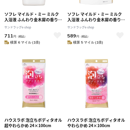
ソフレ マイルド・ミー ミルク
ソフレ マイルド・ミー ミルク
入浴液 ふんわり金木犀の香り
入浴液 ふんわり金木犀の香り
本体 720ml
600ml
サンドラッグe-shop
サンドラッグe-shop
711
589
円
（税込）
円
（税込）
積算 6 マイル (1倍)
積算 5 マイル (1倍)
ハウスラボ 泡立ちボディタオル
ハウスラボ 泡立ちボディタオル
超やわらかめ 24×100cm
やわらかめ 24×100cm