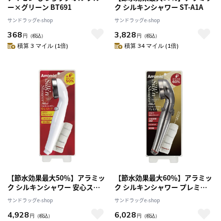
ー×グリーン BT691
ク シルキンシャワー ST-A1A
サンドラッグe-shop
サンドラッグe-shop
368
3,828
円
（税込）
円
（税込）
積算 3 マイル (1倍)
積算 34 マイル (1倍)
【節水効果最大50％】アラミッ
【節水効果最大60％】アラミッ
ク シルキンシャワー 安心スト
ク シルキンシャワー プレミア
ップ ST-B1A
ム ST-X1A
サンドラッグe-shop
サンドラッグe-shop
4,928
6,028
円
（税込）
円
（税込）