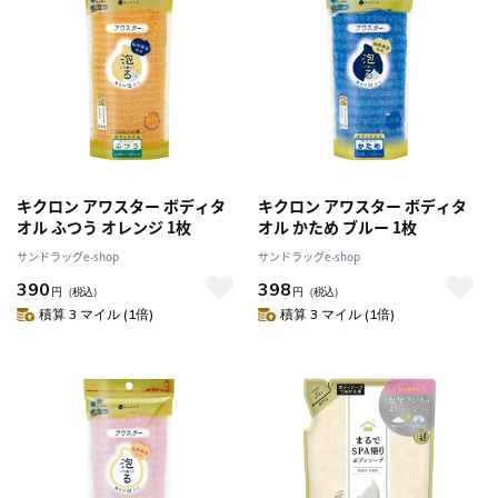
キクロン アワスター ボディタ
キクロン アワスター ボディタ
オル ふつう オレンジ 1枚
オル かため ブルー 1枚
サンドラッグe-shop
サンドラッグe-shop
390
398
円
（税込）
円
（税込）
積算 3 マイル (1倍)
積算 3 マイル (1倍)