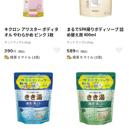
キクロン アワスター ボディタ
まるでSPA帰りボディソープ 詰
オル やわらかめ ピンク 1枚
め替え用 400ml
サンドラッグe-shop
サンドラッグe-shop
390
589
円
（税込）
円
（税込）
積算 3 マイル (1倍)
積算 5 マイル (1倍)