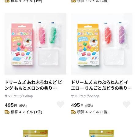
積算 4 マイル (1倍)
積算 4 マイル (1倍)
ドリームズ あわぶろねんど ピ
ドリームズ あわぶろねんど イ
ング ももとメロンの香り
エロー りんごとぶどうの香り
20g×2コ
20g×2コ
サンドラッグe-shop
サンドラッグe-shop
495
495
円
（税込）
円
（税込）
積算 4 マイル (1倍)
積算 4 マイル (1倍)