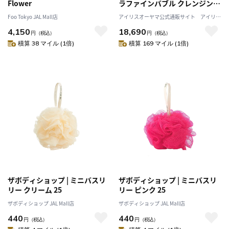
Flower
ラファインバブル クレンジング
シャワーヘッド SH-M01-W シ
Foo Tokyo JAL Mall店
アイリスオーヤマ公式通販サイト アイリス
ェルホワイト
プラザJAL Mall店
4,150
18,690
円
（税込）
円
（税込）
積算 38 マイル (1倍)
積算 169 マイル (1倍)
ザボディショップ | ミニバスリ
ザボディショップ | ミニバスリ
リー クリーム 25
リー ピンク 25
ザボディショップ JAL Mall店
ザボディショップ JAL Mall店
440
440
円
（税込）
円
（税込）