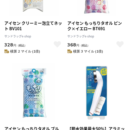
アイセン クリーミー泡立てネッ
アイセン もっちりタオル ピン
ト BV101
ク×イエロー BT691
サンドラッグe-shop
サンドラッグe-shop
328
368
円
（税込）
円
（税込）
積算 2 マイル (1倍)
積算 3 マイル (1倍)
アイセン もっちりタオル ブル
【節水効果最大50％】アラミッ