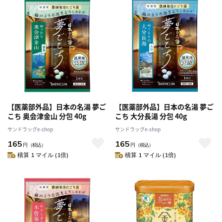
【医薬部外品】日本の名湯 夢ご
【医薬部外品】日本の名湯 夢ご
こち 奥会津金山 分包 40g
こち 大分長湯 分包 40g
サンドラッグe-shop
サンドラッグe-shop
165
165
円
（税込）
円
（税込）
積算 1 マイル (1倍)
積算 1 マイル (1倍)