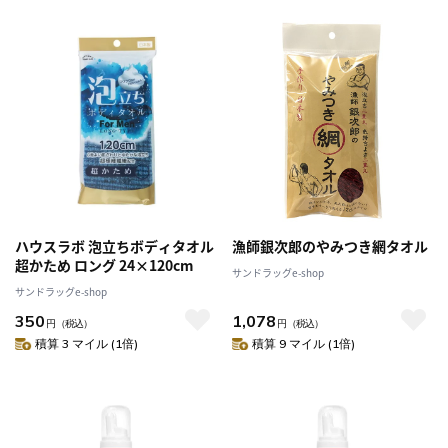
ハウスラボ 泡立ちボディタオル
漁師銀次郎のやみつき網タオル
超かため ロング 24×120cm
サンドラッグe-shop
サンドラッグe-shop
350
1,078
円
（税込）
円
（税込）
積算 3 マイル (1倍)
積算 9 マイル (1倍)