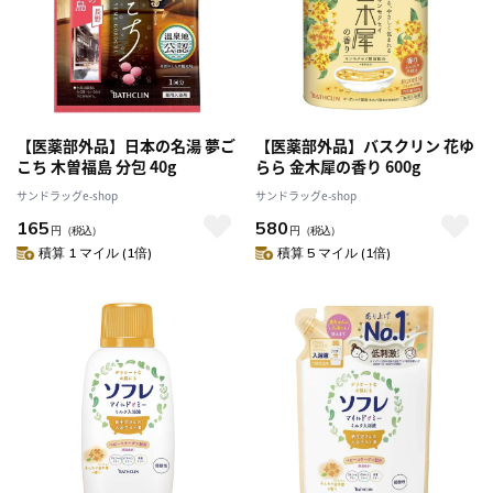
【医薬部外品】日本の名湯 夢ご
【医薬部外品】バスクリン 花ゆ
こち 木曽福島 分包 40g
らら 金木犀の香り 600g
サンドラッグe-shop
サンドラッグe-shop
165
580
円
（税込）
円
（税込）
積算 1 マイル (1倍)
積算 5 マイル (1倍)