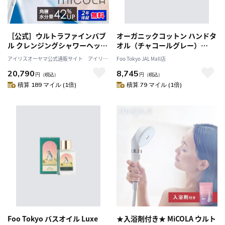
［公式］ウルトラファインバブ
オーガニックコットン ハンドタ
ル クレンジングシャワーヘッド
オル（チャコールグレー）
SH01E アイリスオーヤマ
&Foo Tokyo バスオイル Luxe
アイリスオーヤマ公式通販サイト アイリス
Foo Tokyo JAL Mall店
micola ミコラ [安心延長保証対
Flower 1本 ギフトセット
プラザJAL Mall店
20,790
8,745
象]
円
（税込）
円
（税込）
積算 189 マイル (1倍)
積算 79 マイル (1倍)
Foo Tokyo バスオイル Luxe
★入浴剤付き★ MiCOLA ウルト