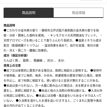
商品説明
商品情報
商品説明
●こだわりの金木犀の香り ・静岡市立芹沢銈介美術館の金木犀の香りを採
取・分析・開発した香料を使用。 ・キンモクセイの天然精油をブレンド。 ・
天然アロマビーズを用いることで香りふんわり長続き。 ●温泉ミネラル成分
配合（乾燥硫酸ナトリウム） ・温浴効果を高めて、血行を促進、毎日の疲
れ・冷え・肩こり・腰痛に効果的。
成分（保証分析値）
たんぱく質: 、 脂質: 、 粗繊維: 、 灰分: 、 水分:
使用上の注意
●皮フ又は体質的に異常がある場合は、医師に相談の上使用する。 ●使用中
や使用後、皮フに発疹、発赤、かゆみ、刺激感等の異常が現れた場合、使用
を中止し、皮フ科医に相談する。使い続けると症状が悪化することがある。
●本品は食べられない。万一大量に飲み込んだ場合は、水を飲ませる等の処
置をし、医師に相談する。 ●本品と他の入浴剤の併用は避ける。 ●入浴以外
の用途には使用しない。 ●本品には浴槽・風呂釜をいためるイオウは入って
いない。 ●入浴剤を溶かしたお湯を追いだきすると、ごくまれに配管や風呂
釜の汚れが出てくることがある。