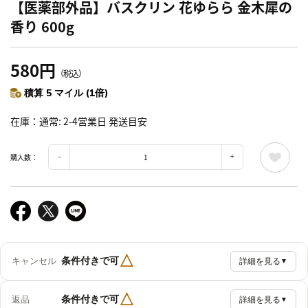
【医薬部外品】バスクリン 花ゆらら 金木犀の
香り 600g
580円
（税込）
積算 5 マイル (1倍)
在庫
通常: 2-4営業日 発送目安
購入数：
△
条件付きで可
キャンセル
詳細を見る
▼
△
条件付きで可
返品
詳細を見る
▼