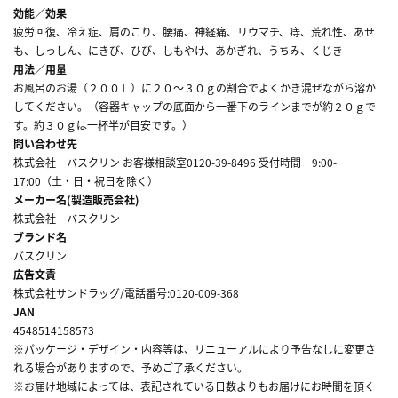
効能／効果
疲労回復、冷え症、肩のこり、腰痛、神経痛、リウマチ、痔、荒れ性、あせ
も、しっしん、にきび、ひび、しもやけ、あかぎれ、うちみ、くじき
用法／用量
お風呂のお湯（２００Ｌ）に２０～３０ｇの割合でよくかき混ぜながら溶か
してください。（容器キャップの底面から一番下のラインまでが約２０ｇで
す。約３０ｇは一杯半が目安です。）
問い合わせ先
株式会社 バスクリン お客様相談室0120-39-8496 受付時間 9:00-
17:00（土・日・祝日を除く）
メーカー名(製造販売会社)
株式会社 バスクリン
ブランド名
バスクリン
広告文責
株式会社サンドラッグ/電話番号:0120-009-368
JAN
4548514158573
※パッケージ・デザイン・内容等は、リニューアルにより予告なしに変更さ
れる場合がありますので、予めご了承ください。
※お届け地域によっては、表記されている日数よりもお届けにお時間を頂く