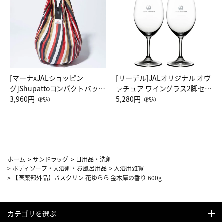
[マーナxJALショッピン
[リーデル]JALオリジナル オヴ
グ]Shupattoコンパクトバッグ
ァチュア ワイングラス2脚セッ
Drop JAL客室乗務員（LC）ス
3,960円
ト（レッドワイン）
5,280円
（税込）
（税込）
カーフ柄
ホーム
>
サンドラッグ
>
日用品・洗剤
>
ボディソープ・入浴剤・お風呂用品
>
入浴用雑貨
>
【医薬部外品】バスクリン 花ゆらら 金木犀の香り 600g
カテゴリを選ぶ