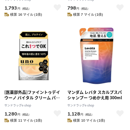
300g
1,793
798
円
（税込）
円
（税込）
積算 16 マイル (1倍)
積算 7 マイル (1倍)
[医薬部外品]ファイントゥデイ
マンダム レバタ スカルプスパ
ウーノ バイタル クリーム パー
シャンプー つめかえ用 300ml
フェクション 90g
サンドラッグe-shop
サンドラッグe-shop
1,280
1,128
円
（税込）
円
（税込）
積算 11 マイル (1倍)
積算 10 マイル (1倍)