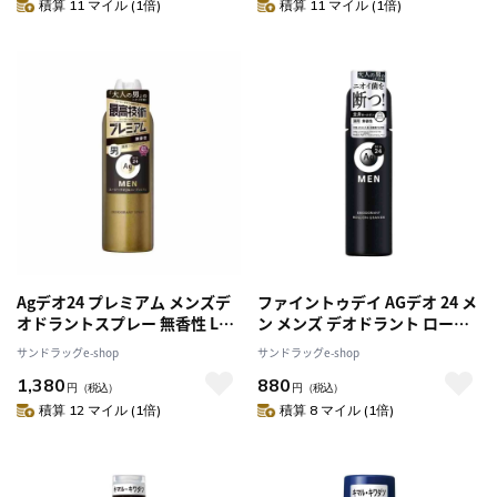
積算 11 マイル (1倍)
積算 11 マイル (1倍)
Agデオ24 プレミアム メンズデ
ファイントゥデイ AGデオ 24 メ
オドラントスプレー 無香性 LL
ン メンズ デオドラント ロール
180g
オン 無香 120ml
サンドラッグe-shop
サンドラッグe-shop
1,380
880
円
（税込）
円
（税込）
積算 12 マイル (1倍)
積算 8 マイル (1倍)