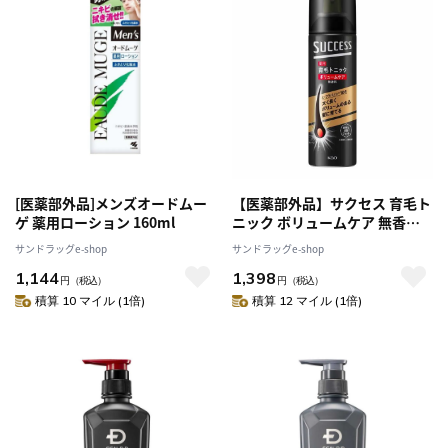
[医薬部外品]メンズオードムー
【医薬部外品】サクセス 育毛ト
ゲ 薬用ローション 160ml
ニック ボリュームケア 無香料
180g
サンドラッグe-shop
サンドラッグe-shop
1,144
1,398
円
（税込）
円
（税込）
積算 10 マイル (1倍)
積算 12 マイル (1倍)