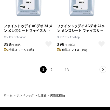
ファイントゥデイ AGデオ 24 メ
ファイントゥデイ AGデオ 24メ
ン メンズシート フェイス＆ボ
ン メンズシート フェイス＆ボ
ディ 無香 30枚
ディ シトラス 30枚
サンドラッグe-shop
サンドラッグe-shop
398
398
円
（税込）
円
（税込）
積算 3 マイル (1倍)
積算 3 マイル (1倍)
1
2
13
ホーム
>
サンドラッグ
>
化粧品
>
男性化粧品