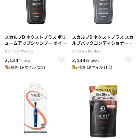
スカルプD ネクストプラス ボリ
スカルプD ネクストプラス スカ
ュームアップシャンプー オイリ
ルプパックコンディショナー
ー[普通肌・脂性肌用] 350mL
[すべての肌用] 350g
サンドラッグe-shop
サンドラッグe-shop
2,134
2,134
円
（税込）
円
（税込）
積算 19 マイル (1倍)
積算 19 マイル (1倍)