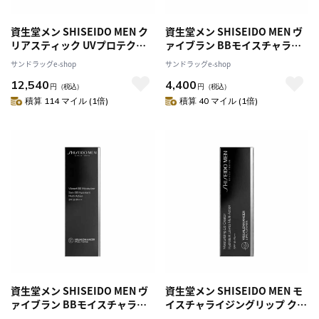
資生堂メン SHISEIDO MEN ク
資生堂メン SHISEIDO MEN ヴ
リアスティック UVプロテク
ァイブラン BBモイスチャライ
タ‐ 20g【3個セット】
ザー 40g
サンドラッグe-shop
サンドラッグe-shop
12,540
4,400
円
（税込）
円
（税込）
積算 114 マイル (1倍)
積算 40 マイル (1倍)
資生堂メン SHISEIDO MEN ヴ
資生堂メン SHISEIDO MEN モ
ァイブラン BBモイスチャライ
イスチャライジングリップ クリ
ザー 40g【3個セット】
エイター 2g