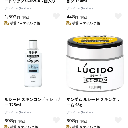
ートリッジ CCR2CR 2個入り
ョン 140ml
サンドラッグe-shop
サンドラッグe-shop
1,592
448
円
（税込）
円
（税込）
積算 14 マイル (1倍)
積算 4 マイル (1倍)
ルシード スキンコンディショナ
マンダム ルシード スキンクリ
ー 125ml
ーム 48g
サンドラッグe-shop
サンドラッグe-shop
698
698
円
（税込）
円
（税込）
積算 6 マイル (1倍)
積算 6 マイル (1倍)