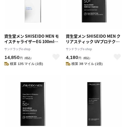
資生堂メン SHISEIDO MEN モ
資生堂メン SHISEIDO MEN ク
イスチャライザーEG 100ml【3
リアスティック UVプロテクタ-
個セット】
20g
サンドラッグe-shop
サンドラッグe-shop
14,850
4,180
円
（税込）
円
（税込）
積算 135 マイル (1倍)
積算 38 マイル (1倍)