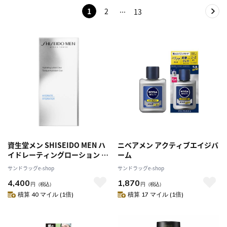
1
2
13
資生堂メン SHISEIDO MEN ハ
ニベアメン アクティブエイジバ
イドレーティングローション C
ーム
150ml
サンドラッグe-shop
サンドラッグe-shop
4,400
1,870
円
（税込）
円
（税込）
積算 40 マイル (1倍)
積算 17 マイル (1倍)