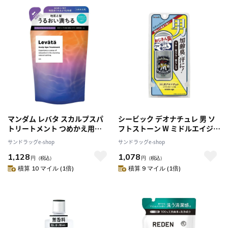
マンダム レバタ スカルプスパ
シービック デオナチュレ 男 ソ
トリートメント つめかえ用
フトストーン W ミドルエイジ
300g
20g
サンドラッグe-shop
サンドラッグe-shop
1,128
1,078
円
（税込）
円
（税込）
積算 10 マイル (1倍)
積算 9 マイル (1倍)