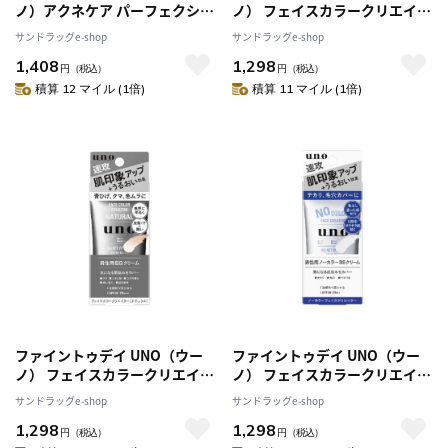
ノ）アクネケア パーフェクショ
ノ） フェイスカラークリエイタ
ンジェル 90g
ー カバー 30g
サンドラッグe-shop
サンドラッグe-shop
1,408
1,298
円
（税込）
円
（税込）
積算 12 マイル (1倍)
積算 11 マイル (1倍)
ファイントゥデイ UNO（ウー
ファイントゥデイ UNO（ウー
ノ） フェイスカラークリエイタ
ノ） フェイスカラークリエイタ
ー ナチュラル 30g
ー 30g
サンドラッグe-shop
サンドラッグe-shop
1,298
1,298
円
（税込）
円
（税込）