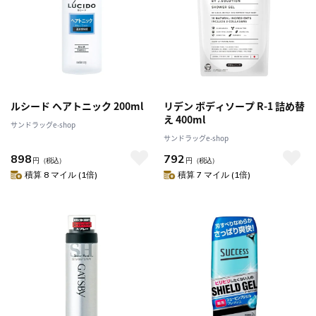
ルシード ヘアトニック 200ml
リデン ボディソープ R-1 詰め替
え 400ml
サンドラッグe-shop
サンドラッグe-shop
898
792
円
（税込）
円
（税込）
積算 8 マイル (1倍)
積算 7 マイル (1倍)