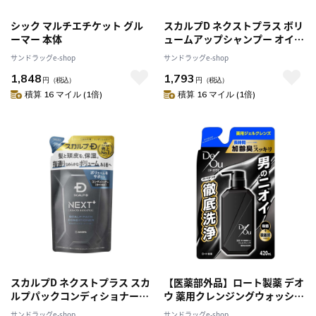
シック マルチエチケット グル
スカルプD ネクストプラス ボリ
ーマー 本体
ュームアップシャンプー オイリ
ー [普通肌・脂性肌用] つめかえ
サンドラッグe-shop
サンドラッグe-shop
用 300mL
1,848
1,793
円
（税込）
円
（税込）
積算 16 マイル (1倍)
積算 16 マイル (1倍)
スカルプD ネクストプラス スカ
【医薬部外品】ロート製薬 デオ
ルプパックコンディショナー
ウ 薬用クレンジングウォッシュ
[すべての肌用] つめかえ用
詰め替え 420mL
サンドラッグe-shop
サンドラッグe-shop