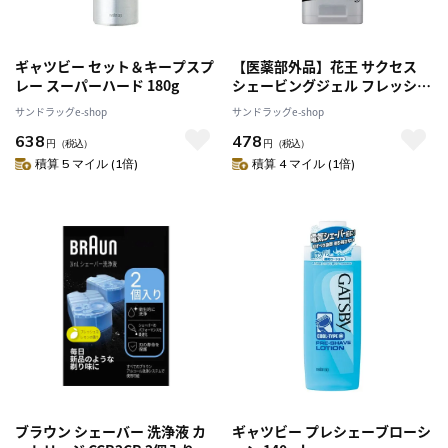
ギャツビー セット＆キープスプ
【医薬部外品】花王 サクセス
レー スーパーハード 180g
シェービングジェル フレッシュ
タイプ 180g
サンドラッグe-shop
サンドラッグe-shop
638
478
円
（税込）
円
（税込）
積算 5 マイル (1倍)
積算 4 マイル (1倍)
ブラウン シェーバー 洗浄液 カ
ギャツビー プレシェーブローシ