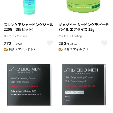
スキンケアシェービングジェル
ギャツビー ムービングラバーモ
220G【3個セット】
バイル エアライズ 15g
サンドラッグe-shop
サンドラッグe-shop
772
290
円
（税込）
円
（税込）
積算 7 マイル (1倍)
積算 2 マイル (1倍)