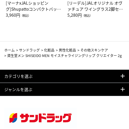
[マーナxJALショッピン
[リーデル]JALオリジナル オヴ
グ]Shupattoコンパクトバッグ
ァチュア ワイングラス2脚セッ
Drop JAL客室乗務員（LC）ス
3,960円
ト（レッドワイン）
5,280円
（税込）
（税込）
カーフ柄
ホーム
>
サンドラッグ
>
化粧品
>
男性化粧品
>
その他スキンケア
>
資生堂メン SHISEIDO MEN モイスチャライジングリップ クリエイター 2g
カテゴリを選ぶ
ジャンルを選ぶ