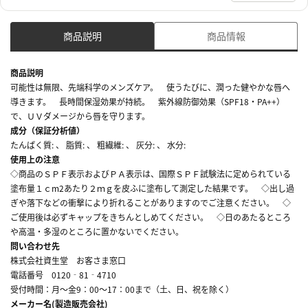
商品説明
商品情報
商品説明
可能性は無限、先端科学のメンズケア。 使うたびに、潤った健やかな唇へ
導きます。 長時間保湿効果が持続。 紫外線防御効果（SPF18・PA++）
で、ＵＶダメージから唇を守ります。
成分（保証分析値）
たんぱく質: 、 脂質: 、 粗繊維: 、 灰分: 、 水分:
使用上の注意
◇商品のＳＰＦ表示およびＰＡ表示は、国際ＳＰＦ試験法に定められている
塗布量１ｃm2あたり２ｍｇを皮ふに塗布して測定した結果です。 ◇出し過
ぎや落下などの衝撃により折れることがありますのでご注意ください。 ◇
ご使用後は必ずキャップをきちんとしめてください。 ◇日のあたるところ
や高温・多湿のところに置かないでください。
問い合わせ先
株式会社資生堂 お客さま窓口
電話番号 0120‐81‐4710
受付時間：月～金9：00～17：00まで（土、日、祝を除く）
メーカー名(製造販売会社)