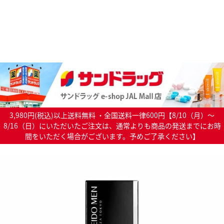
3,980円(税込)以上送料無料 ・全国送料一律600円【8/10（月）～
8/16（日）にいただいたご注文は、通常よりも商品の発送までにお時
間をいただく場合がございます。予めご了承ください】