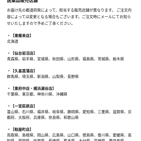
お届け先の都道府県によって、担当する販売店舗が異なります。 ご注文内
容によっては変更となる場合もございます。ご注文時にメールにてお知ら
せいたしますので予めご了承ください。
【東雁来店】
北海道
【仙台岩沼店】
青森県、岩手県、宮城県、秋田県、山形県、福島県、茨城県、栃木県
【久喜菖蒲店】
群馬県、埼玉県、新潟県、山梨県、長野県
【東府中店・横浜瀬谷店】
千葉県、東京都、神奈川県、沖縄県
【一宮萩原店】
富山県、石川県、福井県、岐阜県、静岡県、愛知県、三重県、滋賀県、京
都府、大阪府、兵庫県、奈良県、和歌山県
【粕屋町店】
鳥取県、島根県、岡山県、広島県、山口県、徳島県、香川県、愛媛県、高
知県、福岡県、佐賀県、長崎県、熊本県、大分県、宮崎県、鹿児島県