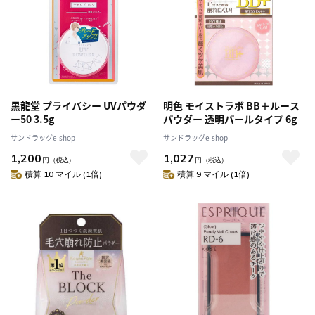
黒龍堂 プライバシー UVパウダ
明色 モイストラボ BB＋ルース
ー50 3.5g
パウダー 透明パールタイプ 6g
サンドラッグe-shop
サンドラッグe-shop
1,200
1,027
円
（税込）
円
（税込）
積算 10 マイル (1倍)
積算 9 マイル (1倍)