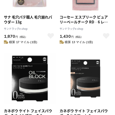
サナ 毛穴パテ職人 毛穴崩れパ
コーセー エスプリーク ピュア
ウダー 13g
リーベールチーク RD‐6 レッ
ド系
サンドラッグe-shop
サンドラッグe-shop
1,870
1,430
円
（税込）
円
（税込）
積算 17 マイル (1倍)
積算 13 マイル (1倍)
カネボウ ケイト フェイスパウ
カネボウ ケイト フェイスパウ