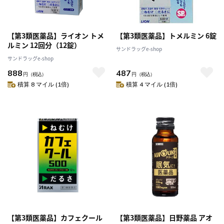
【第3類医薬品】ライオン トメ
【第3類医薬品】トメルミン 6錠
ルミン 12回分（12錠）
サンドラッグe-shop
サンドラッグe-shop
888
487
円
（税込）
円
（税込）
積算 8 マイル (1倍)
積算 4 マイル (1倍)
【第3類医薬品】カフェクール
【第3類医薬品】日野薬品 アオ