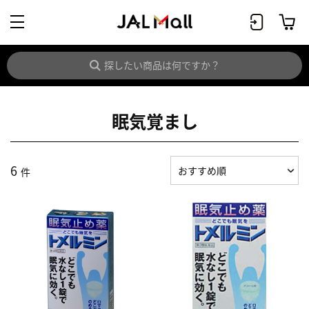
眠気覚まし
6
件