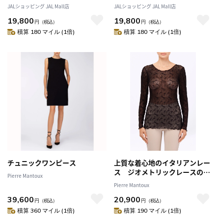
JALショッピング JAL Mall店
JALショッピング JAL Mall店
19,800
19,800
円
（税込）
円
（税込）
積算 180 マイル (1倍)
積算 180 マイル (1倍)
チュニックワンピース
上質な着心地のイタリアンレー
ス ジオメトリックレースのボ
Pierre Mantoux
ートネック長袖 ニュアンスカ
Pierre Mantoux
ラーのライトグレー
39,600
20,900
円
（税込）
円
（税込）
積算 360 マイル (1倍)
積算 190 マイル (1倍)