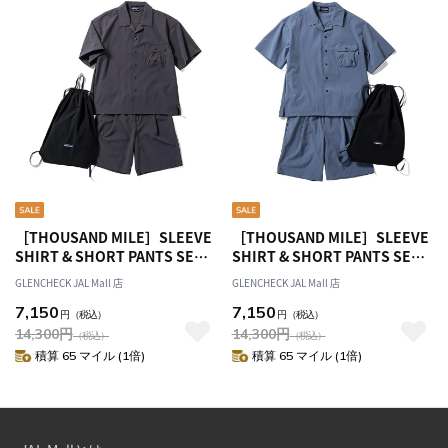
［THOUSAND MILE］SLEEVE
［THOUSAND MILE］SLEEVE
SHIRT & SHORT PANTS SET
SHIRT & SHORT PANTS SET
2025 チャコール S[オススメ
2025 スチール S[オススメ対
GLENCHECK JAL Mall 店
GLENCHECK JAL Mall 店
対象]
象]
7,150
7,150
円
（税込）
円
（税込）
14,300
円
14,300
円
（税込）
（税込）
積算 65 マイル (1倍)
積算 65 マイル (1倍)