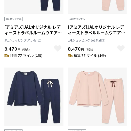
[アミアズ]JALオリジナル レデ
[アミアズ]JALオリジナル レデ
ィーストラベルルームウエア
ィーストラベルルームウエア
（収納袋付き） ネイビー M
（収納袋付き） ピンク M
JALショッピング JAL Mall店
JALショッピング JAL Mall店
8,470
8,470
円
（税込）
円
（税込）
積算 77 マイル (1倍)
積算 77 マイル (1倍)